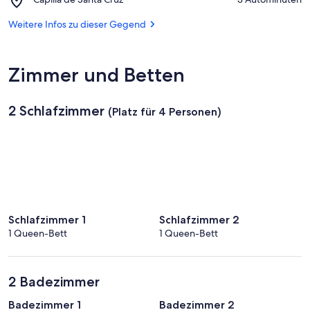
Sella
Capilla
Aventura
de
Weitere Infos zu dieser Gegend
Santa
Cruz
Zimmer und Betten
2 Schlafzimmer
(Platz für 4 Personen)
Schlafzimmer 1
Schlafzimmer 2
1 Queen-Bett
1 Queen-Bett
2 Badezimmer
Badezimmer 1
Badezimmer 2