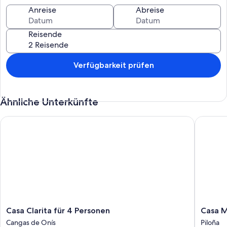
Anreise
Abreise
Reisende
Verfügbarkeit prüfen
Ähnliche Unterkünfte
Casa Clarita für 4 Personen
Casa Mar
Casa
Casa
Casa Clarita für 4 Personen
Casa M
Clarita
Martina
Cangas de Onís
Piloña