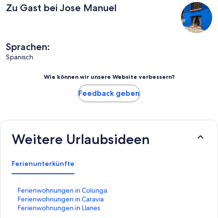
Zu Gast bei Jose Manuel
Sprachen:
Spanisch
Wie können wir unsere Website verbessern?
Feedback geben
Weitere Urlaubsideen
Ferienunterkünfte
L
Ferienwohnungen in Colunga
i
L
Ferienwohnungen in Caravia
n
i
L
Ferienwohnungen in Llanes
k
n
i