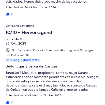
actividades. Hemos disfrutado mucho de las vacaciones.
Aufenthalt von 14 Nächten im Juli 2024
0
Verifizierte Bewertung
10/10 – Hervorragend
Eduardo G.
26. Okt. 2023
Gut: Sauberkeit, Check-in, Kommunikation, Lage und Genauigkeit
des Onlineauftritts
Mit Google übersetzen
Bello lugar y cerca de Cangas
Tanto José Manuel, el propietario, como su mujer Susana
estuvieron en todo momento pendientes de la reserva. Al llegar
nos recibió ella y nos explicó la casa y nos enseñó las
dependencias. La casa está muy bien ubicada cerca de Cangas
de Onís, en un pueblo llamado Caño en el que se respira
tranquilidad, que es lo que buscábamos. Además Susana nos
Aufenthalt von 4 Nächten im Oktober 2023
comentó distinto lugares donde comer. Es una gran opción a
tener en cuenta si repetimos destino. Os vais a sentir como en
0