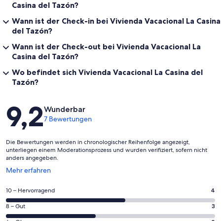
Casina del Tazón?
Wann ist der Check-in bei Vivienda Vacacional La Casina
del Tazón?
Wann ist der Check-out bei Vivienda Vacacional La
Casina del Tazón?
Wo befindet sich Vivienda Vacacional La Casina del
Tazón?
Bewertungen
9,2
Wunderbar
7 Bewertungen
Die Bewertungen werden in chronologischer Reihenfolge angezeigt,
unterliegen einem Moderationsprozess und wurden verifiziert, sofern nicht
anders angegeben.
Wird
Mehr erfahren
in
einem
4
10 – Hervorragend
4
neuen
von
Fenster
3
8 – Gut
3
insgesamt
geöffnet
von