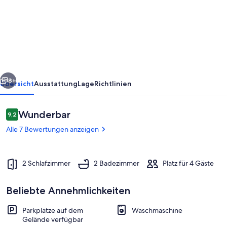
Vacacional
La
Casina
del
Tazón
rück
Weiter
8+
Übersicht
Ausstattung
Lage
Richtlinien
Bewertungen
Wunderbar
9,2
9,2 von 10.
Alle 7 Bewertungen anzeigen
2 Schlafzimmer
2 Badezimmer
Platz für 4 Gäste
Beliebte Annehmlichkeiten
Außendetails
Parkplätze auf dem
Waschmaschine
Gelände verfügbar