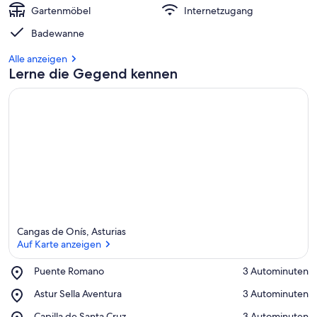
Gartenmöbel
Internetzugang
Badewanne
Alle anzeigen
Lerne die Gegend kennen
Cangas de Onís, Asturias
Auf Karte anzeigen
Place,
Puente Romano
‪3 Autominuten‬
Puente
Auf Karte anzeigen
Place,
Astur Sella Aventura
‪3 Autominuten‬
Romano
Astur
Place,
Capilla de Santa Cruz
‪3 Autominuten‬