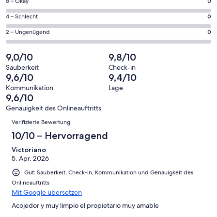
7
0
6 – Okay
0
insgesamt
Gästebewertungen
von
7
0
4 – Schlecht
0
haben
insgesamt
Gästebewertungen
von
eine
7
0
2 – Ungenügend
0
haben
insgesamt
Bewertung
Gästebewertungen
von
eine
7
von
haben
insgesamt
9,0/10
9,8/10
Bewertung
Gästebewertungen
10
eine
7
von
haben
Sauberkeit
Check-in
-
Bewertung
Gästebewertungen
9,6/10
9,4/10
8
eine
Hervorragend
von
haben
-
Bewertung
Kommunikation
Lage
6
eine
9,6/10
Gut
von
-
Bewertung
4
Genauigkeit des Onlineauftritts
Okay
von
Bewertungen
-
Verifizierte Bewertung
2
Schlecht
-
10/10 – Hervorragend
Ungenügend
Victoriano
5. Apr. 2026
Gut: Sauberkeit, Check-in, Kommunikation und Genauigkeit des
Onlineauftritts
Mit Google übersetzen
Acojedor y muy limpio el propietario muy amable