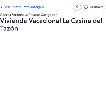
Alle Unterkünfte anzeigen
Speichern
Ganzes Ferienhaus
·
Privater Gastgeber
Vivienda Vacacional La Casina del
Tazón
Fotogalerie
von
Vivienda