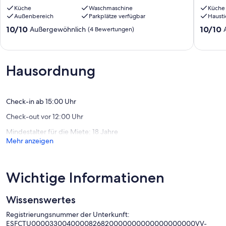
für
Los
Küche
Waschmaschine
Küche
4
Samaleo
Außenbereich
Parkplätze verfügbar
Hausti
Personen
Piloña
Cangas
10.0
10.0
10/10
10/10
Außergewöhnlich
(4 Bewertungen)
de
von
von
Onís
10,
10,
Außergewöhnlich,
Außerge
(4
(21
Hausordnung
Bewertungen)
Bewert
Check-in ab 15:00 Uhr
Check-out vor 12:00 Uhr
Mindestalter für die Miete: 18 Jahre
Mehr anzeigen
Wichtige Informationen
Wissenswertes
Registrierungsnummer der Unterkunft:
ESFCTU0000330040000826820000000000000000000VV-