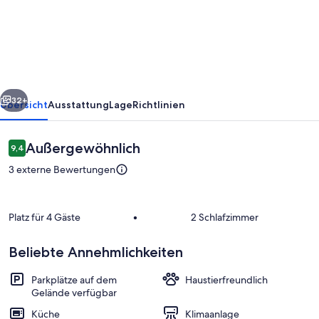
Ferienhaus
in
Tuse
Næs
rück
Weiter
32+
Übersicht
Ausstattung
Lage
Richtlinien
Bewertungen
Außergewöhnlich
9,4
9,4 von 10.
3 externe Bewertungen
Platz für 4 Gäste
•
2 Schlafzimmer
Beliebte Annehmlichkeiten
Außenbereich
Parkplätze auf dem
Haustierfreundlich
Gelände verfügbar
Küche
Klimaanlage