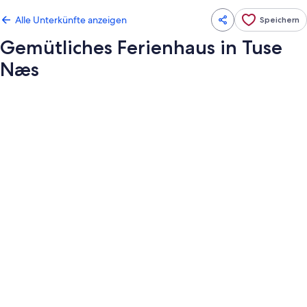
Alle Unterkünfte anzeigen
Speichern
Gemütliches Ferienhaus in Tuse
Næs
Fotogalerie
von
Gemütliches