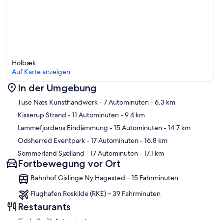
Holbæk
Auf Karte anzeigen
In der Umgebung
Karte
Tuse Næs Kunsthandwerk
- 7 Autominuten
- 6.3 km
Kisserup Strand
- 11 Autominuten
- 9.4 km
Lammefjordens Eindämmung
- 15 Autominuten
- 14.7 km
Odsherred Eventpark
- 17 Autominuten
- 16.8 km
Sommerland Sjælland
- 17 Autominuten
- 17.1 km
Fortbewegung vor Ort
Bahnhof Gislinge Ny Hagested – 15 Fahrminuten
Flughafen Roskilde (RKE) – 39 Fahrminuten
Restaurants