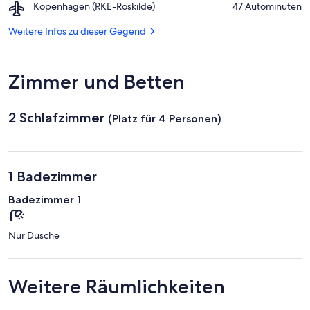
Airport,
Kopenhagen (RKE-Roskilde)
‪47 Autominuten‬
Sjælland
Kopenhagen
(RKE-
Weitere Infos zu dieser Gegend
Roskilde)
Zimmer und Betten
2 Schlafzimmer
(Platz für 4 Personen)
1 Badezimmer
Badezimmer 1
Nur Dusche
Weitere Räumlichkeiten