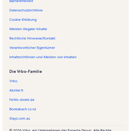
Barrierefreiheit
n
e
Datenschutzrichtlinie
t
:
Cookie-Erklärung
F
Melden illegaler Inhalte
e
r
Rechtliche Hinweise/Kontakt
i
e
Verantwortlicher Eigentümer
n
w
Inhaltsrichtlinien und Melden von Inhalten
o
h
Die Vrbo-Familie
n
u
Vrbo
n
g
Abritel.fr
e
n
FeWo-direkt.de
i
n
Bookabach.co.nz
V
Stayz.com.au
i
p
p
© 2026 Vrbo, ein Unternehmen der Expedia Group. Alle Rechte