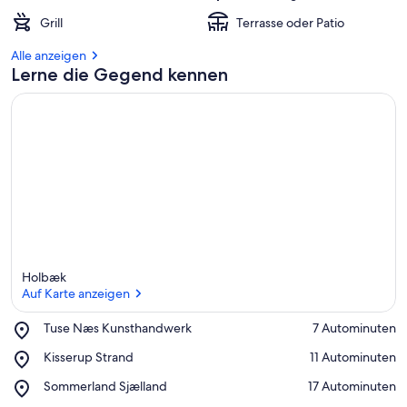
Grill
Terrasse oder Patio
Alle anzeigen
Lerne die Gegend kennen
Holbæk
Auf Karte anzeigen
Place,
Tuse Næs Kunsthandwerk
‪7 Autominuten‬
Tuse
Auf Karte anzeigen
Place,
Kisserup Strand
‪11 Autominuten‬
Næs
Kisserup
Kunsthandwerk
Place,
Sommerland Sjælland
‪17 Autominuten‬
Strand
Sommerland