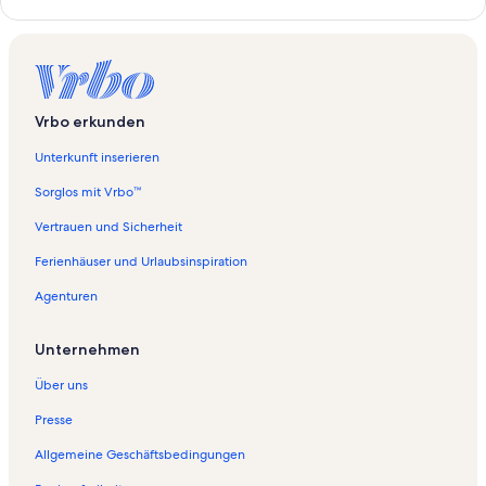
n
k
,
d
e
r
Vrbo erkunden
d
i
Unterkunft inserieren
e
f
Sorglos mit Vrbo™
o
l
Vertrauen und Sicherheit
g
Ferienhäuser und Urlaubsinspiration
e
n
Agenturen
d
e
S
Unternehmen
e
i
Über uns
t
e
Presse
ö
Allgemeine Geschäftsbedingungen
f
f