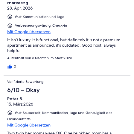
rnarvaezg
28. Apr. 2026
Gut: Kommunikation und Lage
Verbesserungswürdig: Check-in
Mit Google übersetzen
It isn’t luxury. It is functional, but definitely it is not a premium
apartment as announced, it’s outdated. Good host, always
helpful.
Aufenthalt von 6 Nächten im März 2026
0
Verifizierte Bewertung
6/10 – Okay
Peter B.
15. März 2026
Gut: Sauberkeit, Kommunikation, Lage und Genauigkeit des
Onlineauftritts
Mit Google übersetzen
Two twin bedrooms were OK. One bunkbed room has a