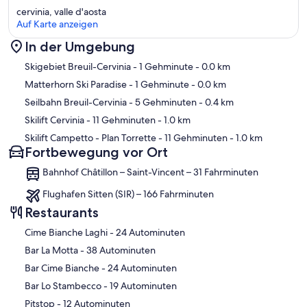
cervinia, valle d'aosta
Auf Karte anzeigen
In der Umgebung
Karte
Skigebiet Breuil-Cervinia
- 1 Gehminute
- 0.0 km
Matterhorn Ski Paradise
- 1 Gehminute
- 0.0 km
Seilbahn Breuil-Cervinia
- 5 Gehminuten
- 0.4 km
Skilift Cervinia
- 11 Gehminuten
- 1.0 km
Skilift Campetto - Plan Torrette
- 11 Gehminuten
- 1.0 km
Fortbewegung vor Ort
Bahnhof Châtillon – Saint-Vincent – 31 Fahrminuten
Flughafen Sitten (SIR) – 166 Fahrminuten
Restaurants
‪Cime Bianche Laghi - ‬24 Autominuten
‪Bar La Motta - ‬38 Autominuten
‪Bar Cime Bianche - ‬24 Autominuten
‪Bar Lo Stambecco - ‬19 Autominuten
‪Pitstop - ‬12 Autominuten