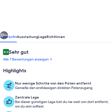
4beds
ski-
in&out
steps
from
rück
Weiter
center
11+
Übersicht
Ausstattung
Lage
Richtlinien
Bewertungen
Sehr gut
8,0
8,0 von 10.
Alle 7 Bewertungen anzeigen
Highlights
Nur wenige Schritte von den Pisten entfernt
Genieße den erstklassigen direkten Pistenzugang.
Wohnbereich
Zentrale Lage
Bei dieser günstigen Lage bist du nie weit von dort entfernt,
wo du sein solltest.