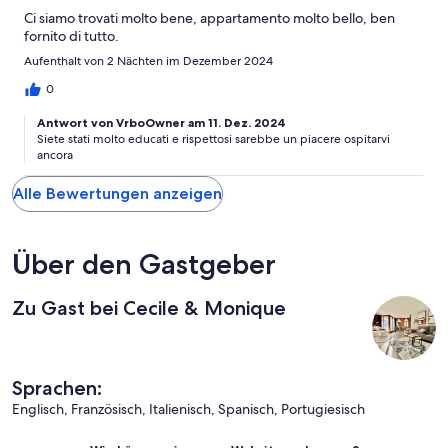
any queries. And to top things off they went 'above and
Ci siamo trovati molto bene, appartamento molto bello, ben
beyond' to retrieve (and hand deliver!) an item of jewellery with
fornito di tutto.
sentimental value that we had left in the apartment. Overall, I
would highly recommend this apartment for a ski trip to
Aufenthalt von 2 Nächten im Dezember 2024
Cervinia.
0
Antwort von VrboOwner am 11. Dez. 2024
Siete stati molto educati e rispettosi sarebbe un piacere ospitarvi
ancora
Alle Bewertungen anzeigen
Über den Gastgeber
Zu Gast bei Cecile & Monique
Sprachen:
Englisch, Französisch, Italienisch, Spanisch, Portugiesisch