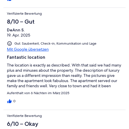
Verifizierte Bewertung
8/10 – Gut
DeAnn S.
19. Apr. 2025
Gut: Sauberkeit, Check-in, Kommunikation und Lage
Mit Google übersetzen
Fantastic location
The location is exactly as described. With that said we had many
plus and minuses about the property. The description of luxury
gave us a different impression than reality. The pictures give
make the apartment look fabulous. The apartment served our
family and friends well. Very close to town and had it been
winter the ski in and out feature would have been more assable.
Aufenthalt von 6 Nächten im März 2025
Spring skiing made skiing in and out difficult and we ended up
driving to the gondola everyday, (walking down and up the hill
0
Verifizierte Bewertung
6/10 – Okay