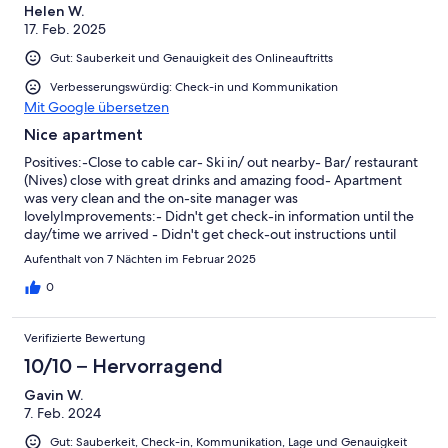
Helen W.
17. Feb. 2025
Gut: Sauberkeit und Genauigkeit des Onlineauftritts
Verbesserungswürdig: Check-in und Kommunikation
Mit Google übersetzen
Nice apartment
Positives:-Close to cable car- Ski in/ out nearby- Bar/ restaurant
(Nives) close with great drinks and amazing food- Apartment
was very clean and the on-site manager was
lovelyImprovements:- Didn't get check-in information until the
day/time we arrived - Didn't get check-out instructions until
after midnight on the day we left- Lack of power sockets in
Aufenthalt von 7 Nächten im Februar 2025
useful locations (e.g. no bedside power in second bedroom for
phones or bedside lamps)- Lack of hanging space for things like
0
towels- Location from town up a continuous hill - makes carrying
shopping without transport challenging and if you got an injury
Verifizierte Bewertung
the location might be difficultOverall, it's a solid apartment with
a good location for skiing but with the wear from continuous use
10/10 – Hervorragend
and lack of things like tea towels and hand towels in the kitchen,
Gavin W.
we didn't feel it was a luxury apartment.
7. Feb. 2024
Gut: Sauberkeit, Check-in, Kommunikation, Lage und Genauigkeit