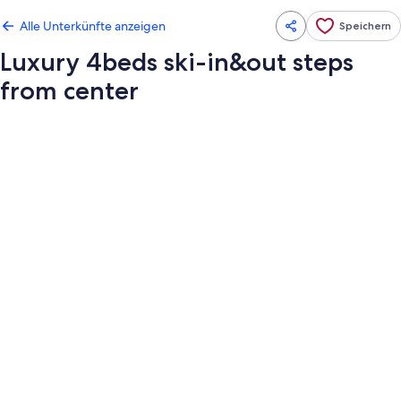
Alle Unterkünfte anzeigen
Speichern
Luxury 4beds ski-in&out steps
from center
Fotogalerie
von
Luxury