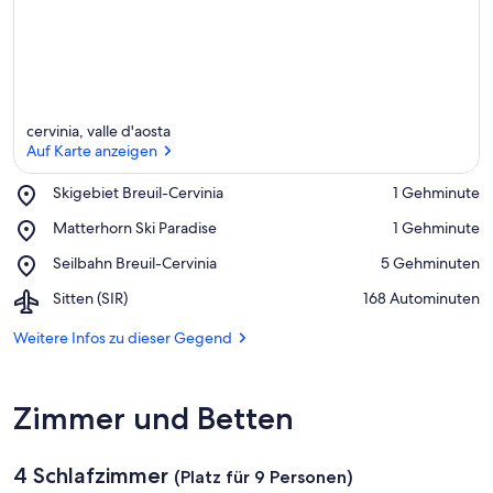
cervinia, valle d'aosta
Auf Karte anzeigen
Place,
Skigebiet Breuil-Cervinia
‪1 Gehminute‬
Skigebiet
Auf Karte anzeigen
Place,
Matterhorn Ski Paradise
‪1 Gehminute‬
Breuil-
Matterhorn
Cervinia
Place,
Seilbahn Breuil-Cervinia
‪5 Gehminuten‬
Ski
Seilbahn
Paradise
Airport,
Sitten (SIR)
‪168 Autominuten‬
Breuil-
Sitten
Cervinia
(SIR)
Weitere Infos zu dieser Gegend
Zimmer und Betten
4 Schlafzimmer
(Platz für 9 Personen)