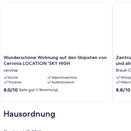
Wunderschöne Wohnung auf den Skipisten von Cervinia LOC
Zentrum 
Wunderschöne
Zentru
Wunderschöne Wohnung auf den Skipisten von
Zentru
Wohnung
von
Cervinia LOCATION 'SKY HIGH
und al
auf
Cervinia
cervinia
Breuil-C
den
100
Skipisten
Küche
Waschmaschine
m
Whirlp
Trockner
Außenbereich
Wasch
von
von
Cervinia
den
8.0
8.8
8,0/10
8,8/10
Sehr gut
(1 Bewertung)
LOCATION
Liften
von
von
'SKY
und
10,
10,
HIGH
allen
Sehr
Hervorr
cervinia
Dienstle
gut,
(11
Hausordnung
entfernt
(1
Bewert
Breuil-
Bewertung)
Cervinia