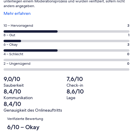
unterliegen einem Moderationsprozess und wurden verifiziert, sofern nicht
anders angegeben.
Wird
Mehr erfahren
in
einem
3
10 – Hervorragend
3
neuen
von
Fenster
1
8 – Gut
1
insgesamt
geöffnet
von
7
3
6 – Okay
3
insgesamt
Gästebewertungen
von
7
0
4 – Schlecht
0
haben
insgesamt
Gästebewertungen
von
eine
7
0
2 – Ungenügend
0
haben
insgesamt
Bewertung
Gästebewertungen
von
eine
7
von
haben
insgesamt
9,0/10
7,6/10
Bewertung
Gästebewertungen
10
eine
7
von
haben
Sauberkeit
Check-in
-
Bewertung
Gästebewertungen
8,4/10
8,6/10
8
eine
Hervorragend
von
haben
-
Bewertung
Kommunikation
Lage
6
eine
8,4/10
Gut
von
-
Bewertung
4
Genauigkeit des Onlineauftritts
Okay
von
Bewertungen
-
Verifizierte Bewertung
2
Schlecht
-
6/10 – Okay
Ungenügend