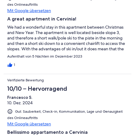
des Onlineauftritts
Mit Google übersetzen
A great apartment in Cervinia!
We had a wonderful stay in this apartment between Christmas
and New Year. The apartment is well located beside slope 3,
and therefore a short walk/pole ski to the piste in the morning
and then a short ski down to a convenient chairlift to access the
slopes. With the advantages of ski in/out it does mean that the
apartment is a 10 minute walk down the hill into town (and back
Aufenthalt von 5 Nächten im Dezember 2023
up) for restaurants and groceries. The apartment itself is newly
redecorated with comfortable furnishings and bedrooms. The
1
kitchen is well equipped and functional for self catering. The
wifi worked well. Cervinia itself is a wonderful ski area with nice
Verifizierte Bewertung
restaurants on the piste (we enjoyed Baracon, above
Valtournenche, with amazing views from the terrace, and Mant
10/10 – Hervorragend
by Igloo in the Bergman Hotel for an upmarket experience, and
Francesco S.
Bontadini for self service lunch on the terrace or a drink near the
10. Dez. 2024
end of the day) - and easy access over to Zermatt. Apres ski -
would recommend a beer on the terrace at Bontadini, then
Gut: Sauberkeit, Check-in, Kommunikation, Lage und Genauigkeit
'Love Cervinia' with DJ, then final drinks and sunset views from
des Onlineauftritts
the bar of Hotel Principe delle Nevi (on left of piste 3 just after
Mit Google übersetzen
the netting) before a short ski back to the apartment. The
owners were very prompt with communication and replies to
Bellissimo appartamento a Cervinia