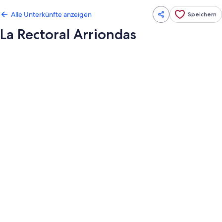
Alle Unterkünfte anzeigen
Speichern
La Rectoral Arriondas
Fotogalerie
von
La
Rectoral
Arriondas