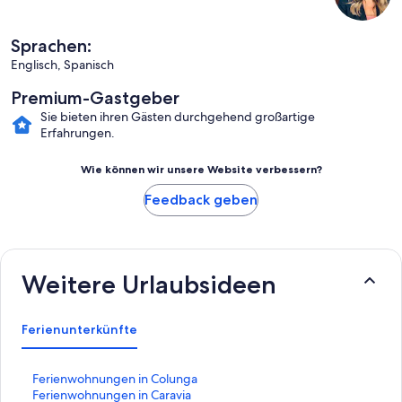
Sprachen:
Englisch, Spanisch
Premium-Gastgeber
Sie bieten ihren Gästen durchgehend großartige
Erfahrungen.
Wie können wir unsere Website verbessern?
Feedback geben
Weitere Urlaubsideen
Ferienunterkünfte
L
Ferienwohnungen in Colunga
i
L
Ferienwohnungen in Caravia