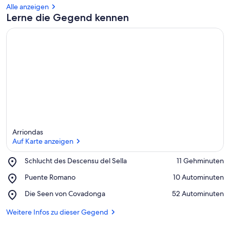
Alle anzeigen
Lerne die Gegend kennen
Arriondas
Auf Karte anzeigen
Place,
Schlucht des Descensu del Sella
‪11 Gehminuten‬
Schlucht
Auf Karte anzeigen
Place,
Puente Romano
‪10 Autominuten‬
des
Puente
Descensu
Place,
Die Seen von Covadonga
‪52 Autominuten‬
Romano
del
Die
Sella
Seen
Weitere Infos zu dieser Gegend
von
Covadonga