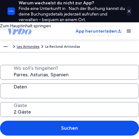
Warum wechselst du nicht zur App?
Finde eine Unterkunft in . Nach der Buchung kannst du
deine Buchungsdetails jederzeit aufrufen und
verwalten – bequem an einem Ort.
Zum Hauptinhalt springen
App herunterladen
Les Arriondes
La Rectoral Arriondas
Wo soll’s hingehen?
Daten
Gäste
Suchen