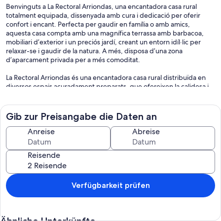
Benvinguts a La Rectoral Arriondas, una encantadora casa rural
totalment equipada, dissenyada amb cura i dedicació per oferir
confort i encant. Perfecta per gaudir en família o amb amics,
aquesta casa compta amb una magnífica terrassa amb barbacoa,
mobiliari d’exterior i un preciós jardí, creant un entorn idíl·lic per
relaxar-se i gaudir de la natura. A més, disposa d’una zona
d’aparcament privada per a més comoditat.
La Rectoral Arriondas és una encantadora casa rural distribuïda en
diversos espais acuradament preparats, que ofereixen la calidesa i
el confort de la pròpia llar. Les zones comunes a la planta baixa
proporcionen moments acollidors, des del relaxant saló per
descansar i veure la televisió fins al menjador espaiós que convida a
Gib zur Preisangabe die Daten an
reunir tots els hostes. La cuina completament equipada facilita la
preparació de deliciosos àpats. Un bany complet amb dutxa
Anreise
Abreise
completa aquesta planta per a més comoditat.
Reisende
La planta intermèdia acull tres habitacions acollidores, dues amb llit
doble i la tercera amb tres llits individuals, acompanyades d’un bany
complet al passadís. A la planta superior, hi trobaràs una altra
habitació amb dos llits individuals, un lavabo i un còmode sofà llit
Verfügbarkeit prüfen
que pot allotjar dues persones més. Experimenta la serenitat i
l’hospitalitat de La Rectoral Arriondas, el teu refugi ideal en el
preciós entorn d’Arriondas.