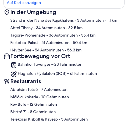
Auf Karte anzeigen
In der Umgebung
Karte
Strand in der Nähe des Kajakhafens
- 3 Autominuten
- 1.1 km
Abtei Tihany
- 34 Autominuten
- 32.5 km
Tagore-Promenade
- 36 Autominuten
- 35.4 km
Festetics-Palast
- 51 Autominuten
- 50.4 km
Hévízer See
- 54 Autominuten
- 56.3 km
Fortbewegung vor Ort
Bahnhof Fövenyes – 23 Fahrminuten
Flughafen FlyBalaton (SOB) – 61 Fahrminuten
Restaurants
‪Ábrahám Teázó - ‬7 Autominuten
‪Móló cukrászda - ‬10 Gehminuten
‪Rév Büfé - ‬12 Gehminuten
‪Bisztró 71 - ‬8 Gehminuten
‪Telekosár Kisbolt & Kávézó - ‬5 Autominuten