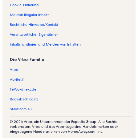
r
e
F
:
Cookie-Erklärung
i
r
e
F
Melden illegaler Inhalte
e
i
r
e
n
e
i
r
Rechtliche Hinweise/Kontakt
w
n
e
i
o
w
n
e
Verantwortlicher Eigentümer
h
o
w
n
n
h
o
w
Inhaltsrichtlinien und Melden von Inhalten
u
n
h
o
n
u
n
h
Die Vrbo-Familie
g
n
u
n
e
g
n
u
Vrbo
n
e
g
n
i
n
e
g
Abritel.fr
n
i
n
e
B
n
i
n
FeWo-direkt.de
a
K
n
i
l
a
K
n
Bookabach.co.nz
a
p
o
S
Stayz.com.au
t
o
v
z
o
l
e
i
n
c
s
g
© 2026 Vrbo, ein Unternehmen der Expedia Group. Alle Rechte
a
s
k
l
vorbehalten. Vrbo und das Vrbo-Logo sind Handelsmarken oder
eingetragene Handelsmarken von HomeAway.com, Inc.
k
a
i
a
l
g