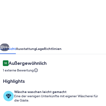
von
House
Hortenzia
Lake
View
Terrace
&
rück
Weiter
Garden,
39+
Übersicht
Ausstattung
Lage
Richtlinien
Révfülöp,
Hungary
Bewertungen
Außergewöhnlich
10
10 von 10.
1 externe Bewertung
Highlights
Wäsche waschen leicht gemacht
Eine der wenigen Unterkünfte mit eigener Wäscherei für
Seeblick
die Gäste.