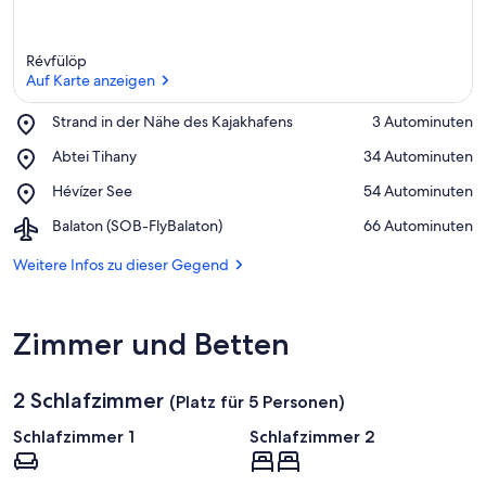
Révfülöp
Auf Karte anzeigen
Place,
Strand in der Nähe des Kajakhafens
‪3 Autominuten‬
Strand
Auf Karte anzeigen
Place,
Abtei Tihany
‪34 Autominuten‬
in
Abtei
der
Place,
Hévízer See
‪54 Autominuten‬
Tihany
Nähe
Hévízer
des
Airport,
Balaton (SOB-FlyBalaton)
‪66 Autominuten‬
See
Kajakhafens
Balaton
(SOB-
Weitere Infos zu dieser Gegend
FlyBalaton)
Zimmer und Betten
2 Schlafzimmer
(Platz für 5 Personen)
Schlafzimmer 1
Schlafzimmer 2