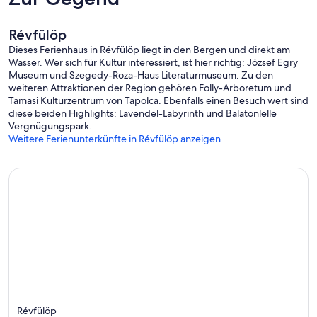
Richtung entfernt. Gleich vor der Haustür befindet sich das
Freiluftkino von Révfülöp, das während der Sommersaison
stattfindet.
Révfülöp
Dieses Ferienhaus in Révfülöp liegt in den Bergen und direkt am
Der internationale Flughafen Budapest ist mit dem Auto in 2
Wasser. Wer sich für Kultur interessiert, ist hier richtig: József Egry
Stunden und 10 Minuten zu erreichen. Reisen Sie mit dem Zug an?
Museum und Szegedy-Roza-Haus Literaturmuseum. Zu den
Der Bahnhof von Révfülöp ist nur 13 Gehminuten vom Haus
weiteren Attraktionen der Region gehören Folly-Arboretum und
entfernt.
Tamasi Kulturzentrum von Tapolca. Ebenfalls einen Besuch wert sind
diese beiden Highlights: Lavendel-Labyrinth und Balatonlelle
Vergnügungspark.
Weitere Ferienunterkünfte in Révfülöp anzeigen
Révfülöp