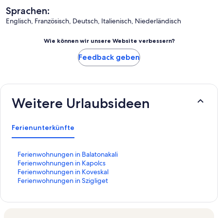
Sprachen:
Englisch, Französisch, Deutsch, Italienisch, Niederländisch
Wie können wir unsere Website verbessern?
Feedback geben
Weitere Urlaubsideen
Ferienunterkünfte
L
Ferienwohnungen in Balatonakali
i
L
Ferienwohnungen in Kapolcs
n
i
L
Ferienwohnungen in Koveskal
k
n
i
L
Ferienwohnungen in Szigliget
,
k
n
i
d
,
k
n
e
d
,
k
r
e
d
,