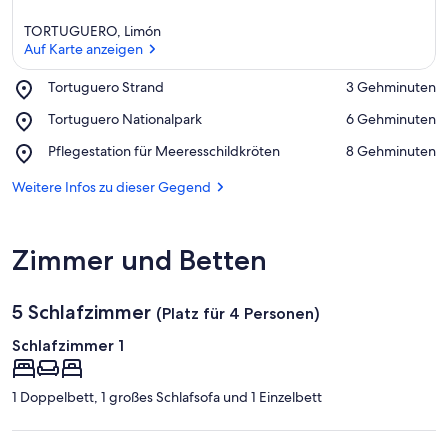
TORTUGUERO, Limón
Auf Karte anzeigen
Place,
Tortuguero Strand
‪3 Gehminuten‬
Tortuguero
Auf Karte anzeigen
Place,
Tortuguero Nationalpark
‪6 Gehminuten‬
Strand
Tortuguero
Place,
Pflegestation für Meeresschildkröten
‪8 Gehminuten‬
Nationalpark
Pflegestation
für
Weitere Infos zu dieser Gegend
Meeresschildkröten
Zimmer und Betten
5 Schlafzimmer
(Platz für 4 Personen)
Schlafzimmer 1
1 Doppelbett, 1 großes Schlafsofa und 1 Einzelbett