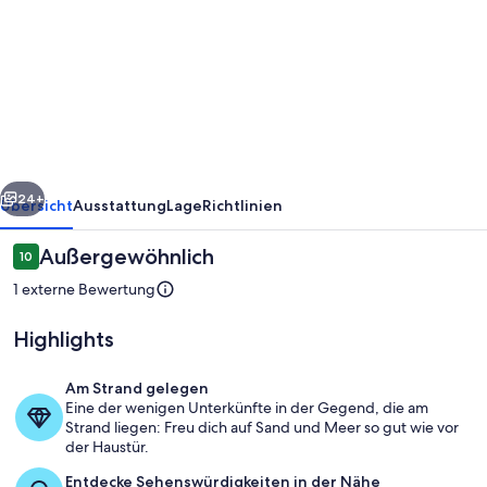
Tortuguero7
Lake
View
ah
10
mts
rück
Weiter
Dela
24+
Übersicht
Ausstattung
Lage
Richtlinien
Playa
Bewertungen
Außergewöhnlich
10
,
10 von 10.
1 externe Bewertung
Vista
al
Highlights
Lago
Am Strand gelegen
Eine der wenigen Unterkünfte in der Gegend, die am
Strand liegen: Freu dich auf Sand und Meer so gut wie vor
Unterkunftsgelände
der Haustür.
Entdecke Sehenswürdigkeiten in der Nähe