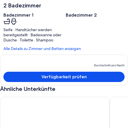
2 Badezimmer
Badezimmer 1
Badezimmer 2
Seife · Handtücher werden
bereitgestellt · Badewanne oder
Dusche · Toilette · Shampoo
Alle Details zu Zimmer und Betten anzeigen
Durchschnitt pro Nacht
D
P
Verfügbarkeit prüfen
b
D
Ähnliche Unterkünfte
p
N
Casita de 2 Plantas Cerca del Parque Nacional Tortuguero. Idea
Casa Kat