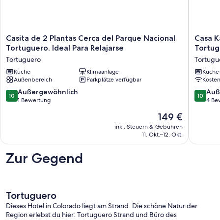
Casita
Casa
Casita de 2 Plantas Cerca del Parque Nacional
Casa K
de
Kattleya
Tortuguero. Ideal Para Relajarse
Tortug
2
Ubicada
Tortuguero
Tortugu
Plantas
en
Cerca
Küche
Klimaanlage
el
Küche
Außenbereich
Parkplätze verfügbar
Koste
del
Centro
Parque
de
10.0
10.0
Außergewöhnlich
Auß
10
10
Nacional
Tortugu
von
von
1 Bewertung
4 Be
Tortuguero.
a
10,
10,
Der
149 €
Ideal
Pocos
Außergewöhnlich,
Außerge
Preis
Para
Metros
1
4
inkl. Steuern & Gebühren
beträgt
Relajarse
de
11. Okt.–12. Okt.
Bewertung
Bewert
149 €
Tortuguero
la
Playa
Zur Gegend
Tortugu
Tortuguero
Dieses Hotel in Colorado liegt am Strand. Die schöne Natur der
Region erlebst du hier: Tortuguero Strand und Büro des