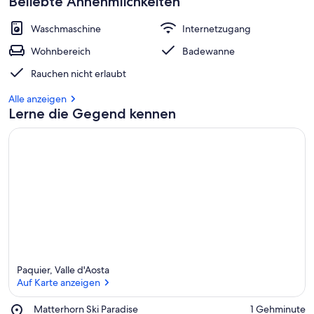
Beliebte Annehmlichkeiten
Waschmaschine
Internetzugang
Wohnbereich
Badewanne
Rauchen nicht erlaubt
Alle anzeigen
Lerne die Gegend kennen
Paquier, Valle d'Aosta
Auf Karte anzeigen
Place,
Matterhorn Ski Paradise
‪1 Gehminute‬