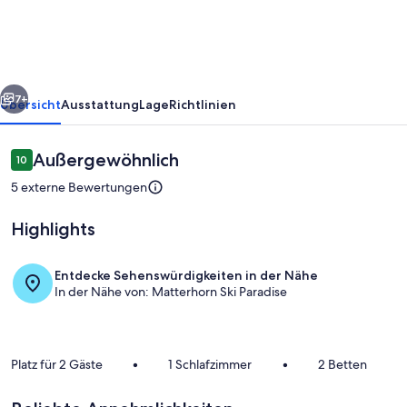
apartment
rück
Weiter
7+
Übersicht
Ausstattung
Lage
Richtlinien
Bewertungen
Außergewöhnlich
10
10 von 10.
5 externe Bewertungen
Highlights
Entdecke Sehenswürdigkeiten in der Nähe
In der Nähe von: Matterhorn Ski Paradise
Innenbereich
Platz für 2 Gäste
•
1 Schlafzimmer
•
2 Betten