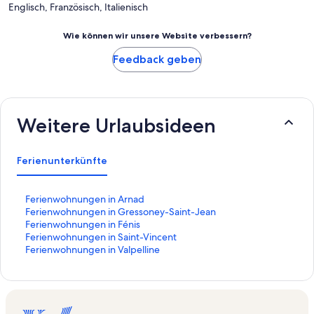
Englisch, Französisch, Italienisch
Wie können wir unsere Website verbessern?
Feedback geben
Weitere Urlaubsideen
Ferienunterkünfte
L
Ferienwohnungen in Arnad
i
L
Ferienwohnungen in Gressoney-Saint-Jean
n
i
L
Ferienwohnungen in Fénis
k
n
i
L
Ferienwohnungen in Saint-Vincent
,
k
n
i
L
Ferienwohnungen in Valpelline
d
,
k
n
i
e
d
,
k
n
r
e
d
,
k
d
r
e
d
,
i
d
r
e
d