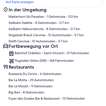
Auf Karte anzeigen
In der Umgebung
Karte
Matterhorn Ski Paradise
- 1 Gehminute
- 0.0 km
Seilbahn Salette
- 8 Gehminuten
- 0.7 km
Seilbahn Valtournenche
- 8 Gehminuten
- 0.7 km
Skigebiet Breuil-Cervinia
- 10 Autominuten
- 9.7 km
Skilift Cervinia
- 10 Autominuten
- 9.7 km
Fortbewegung vor Ort
Bahnhof Châtillon – Saint-Vincent – 31 Fahrminuten
Flughafen Sitten (SIR) – 144 Fahrminuten
Restaurants
‪Brasserie Du Cervin - ‬6 Gehminuten
‪Bar La Motta - ‬29 Autominuten
‪Bar Le Moulin - ‬9 Gehminuten
‪Big Ben - ‬8 Gehminuten
‪Foyer des Guides Bar & Restaurant - ‬13 Gehminuten