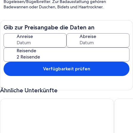
Bügeleisen/Bügelbretter. Zur Badausstattung gehören
Badewannen oder Duschen, Bidets und Haartrockner.
Gib zur Preisangabe die Daten an
Anreise
Abreise
Reisende
Verfügbarkeit prüfen
Ähnliche Unterkünfte
Zermatt Zentrum mieten Luxuskomfort - Matterhornblick
........