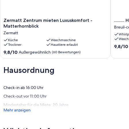
Zermatt
.........
Zermatt Zentrum mieten Luxuskomfort -
......
Zentrum
HÜBSC
Matterhornblick
Breuil-c
mieten
STUDIO
Zermatt
Whirlp
Luxuskomfort
IN
Wasch
-
Küche
Waschmaschine
CERVIN
Trockner
Haustiere erlaubt
Matterhornblick
MIT
9.8
9,8/10
Zermatt
WIFI
von
9.8
9,8/10
Außergewöhnlich
(60 Bewertungen)
Breuil-
10,
von
cervinia
Außerge
10,
(52
Außergewöhnlich,
Hausordnung
Bewert
(60
Bewertungen)
Check-in ab 16:00 Uhr
Check-out vor 11:00 Uhr
Mindestalter für die Miete: 20 Jahre
Mehr anzeigen