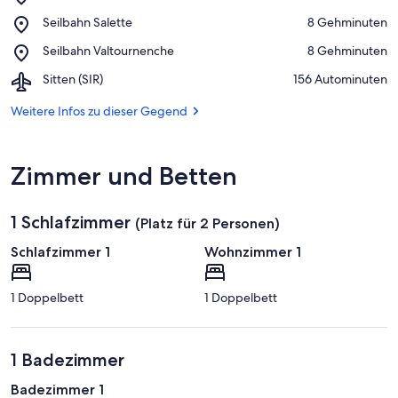
Matterhorn
Auf Karte anzeigen
Place,
Seilbahn Salette
‪8 Gehminuten‬
Ski
Seilbahn
Paradise
Place,
Seilbahn Valtournenche
‪8 Gehminuten‬
Salette
Seilbahn
Airport,
Sitten (SIR)
‪156 Autominuten‬
Valtournenche
Sitten
(SIR)
Weitere Infos zu dieser Gegend
Zimmer und Betten
1 Schlafzimmer
(Platz für 2 Personen)
Schlafzimmer 1
Wohnzimmer 1
1 Doppelbett
1 Doppelbett
1 Badezimmer
Badezimmer 1