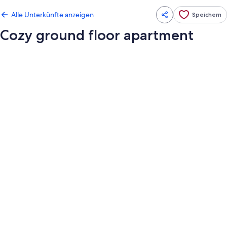
Alle Unterkünfte anzeigen
Speichern
Cozy ground floor apartment
Fotogalerie
von
Cozy
ground
floor