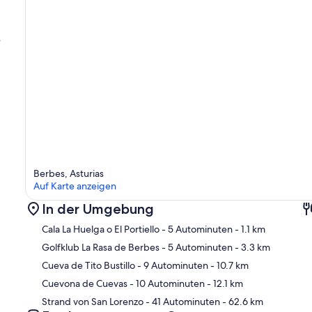
e
Berbes, Asturias
Auf Karte anzeigen
In der Umgebung
Cala La Huelga o El Portiello
- 5 Autominuten
- 1.1 km
Golfklub La Rasa de Berbes
- 5 Autominuten
- 3.3 km
Cueva de Tito Bustillo
- 9 Autominuten
- 10.7 km
Kar
Cuevona de Cuevas
- 10 Autominuten
- 12.1 km
Strand von San Lorenzo
- 41 Autominuten
- 62.6 km