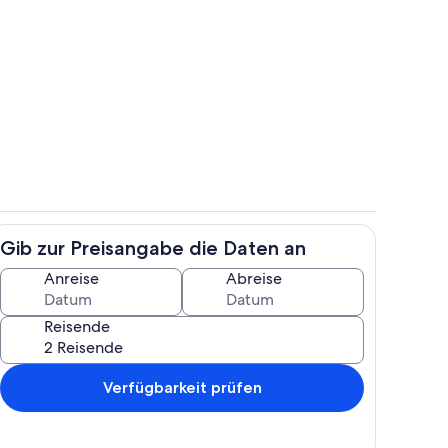
h
Wohnbereich
Gib zur Preisangabe die Daten an
h
Zimmer
Anreise
Abreise
Reisende
Verfügbarkeit prüfen