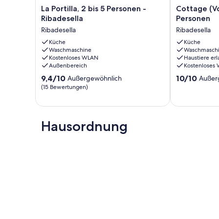
La
Cottage
La Portilla, 2 bis 5 Personen -
Cottage (Vo
Portilla,
(Vollvermietu
Ribadesella
Personen
2
für
Ribadesella
Ribadesella
bis
4
5
Küche
Personen
Küche
Waschmaschine
Waschmasch
Personen
Ribadesella
Kostenloses WLAN
Haustiere erl
-
Außenbereich
Kostenloses
Ribadesella
9.4
10.0
Ribadesella
9,4/10
10/10
Außergewöhnlich
Außer
von
von
(15 Bewertungen)
10,
10,
Außergewöhnlich,
Außergewöhnl
(15
(1
Bewertungen)
Bewertung)
Hausordnung