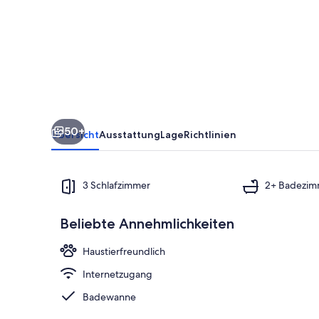
Ribadesella
50+
Übersicht
Ausstattung
Lage
Richtlinien
3 Schlafzimmer
2+ Badezim
Beliebte Annehmlichkeiten
Innenbereic
Haustierfreundlich
Internetzugang
Badewanne