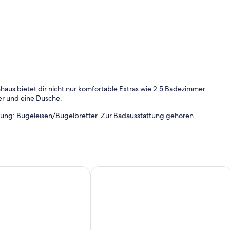
nhaus bietet dir nicht nur komfortable Extras wie 2.5 Badezimmer
r und eine Dusche.
tung: Bügeleisen/Bügelbretter. Zur Badausstattung gehören
vermietung) für 4 Personen
Casa El Marizal 2 Arriondas