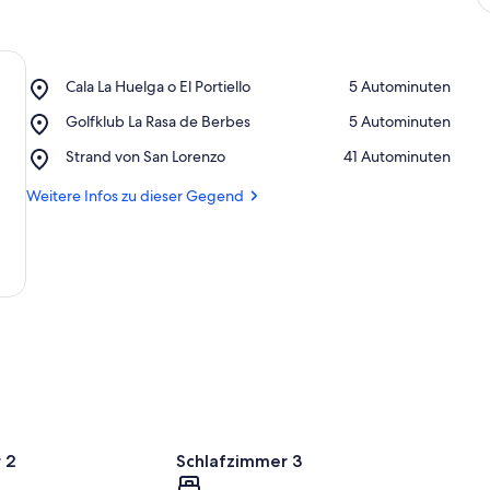
Place,
Cala La Huelga o El Portiello
‪5 Autominuten‬
Cala
Place,
Golfklub La Rasa de Berbes
‪5 Autominuten‬
La
Golfklub
Huelga
Place,
Strand von San Lorenzo
‪41 Autominuten‬
La
o
Strand
Rasa
El
von
Weitere Infos zu dieser Gegend
de
Portiello
San
Berbes
Lorenzo
 2
Schlafzimmer 3