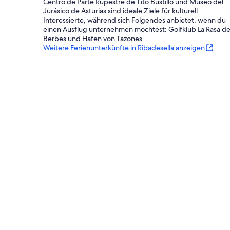
Centro de Parte Rupestre de Tito Bustillo und Museo del
Jurásico de Asturias sind ideale Ziele für kulturell
Interessierte, während sich Folgendes anbietet, wenn du
einen Ausflug unternehmen möchtest: Golfklub La Rasa d
Berbes und Hafen von Tazones.
Weitere Ferienunterkünfte in Ribadesella anzeigen