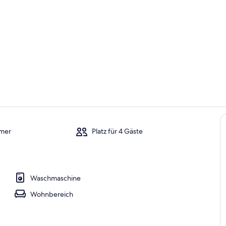
Innenbereic
Wohnbereic
mer
Platz für 4 Gäste
h
Waschmaschine
Wohnbereich