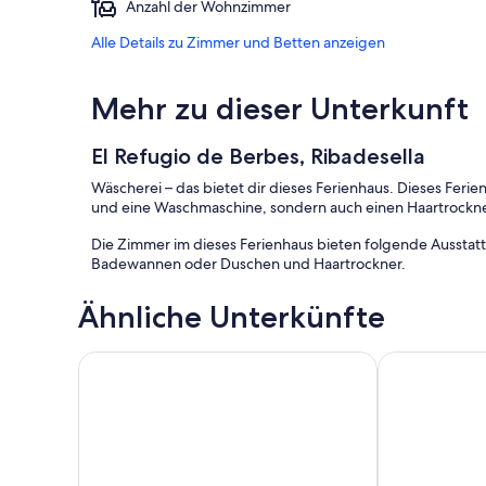
Anzahl der Wohnzimmer
Alle Details zu Zimmer und Betten anzeigen
Mehr zu dieser Unterkunft
El Refugio de Berbes, Ribadesella
Wäscherei – das bietet dir dieses Ferienhaus. Dieses Ferie
und eine Waschmaschine, sondern auch einen Haartrockne
Die Zimmer im dieses Ferienhaus bieten folgende Ausstat
Badewannen oder Duschen und Haartrockner.
Ähnliche Unterkünfte
La Portilla, 2 bis 5 Personen - Ribadesella
Cottage (Voll