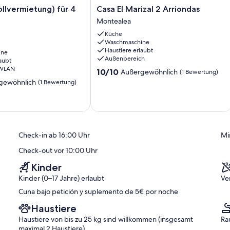
Casa
llvermietung) für 4
Casa El Marizal 2 Arriondas
ng)
El
Montealea
Marizal
Küche
2
Waschmaschine
Arriondas
Haustiere erlaubt
ine
Montealea
Außenbereich
aubt
 WLAN
10.0
10/10
Außergewöhnlich
(1 Bewertung)
von
gewöhnlich
(1 Bewertung)
10,
Außergewöhnlich,
(1
ich,
Bewertung)
Check-in ab 16:00 Uhr
Mi
Check-out vor 10:00 Uhr
Kinder
Kinder (0–17 Jahre) erlaubt
Ve
Cuna bajo petición y suplemento de 5€ por noche
Haustiere
Haustiere von bis zu 25 kg sind willkommen (insgesamt
Ra
maximal 2 Haustiere)