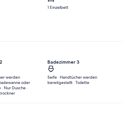
1 Einzelbett
2
Badezimmer 3
cher werden
Seife · Handtücher werden
· Badewanne oder
bereitgestellt · Toilette
e · Nur Dusche ·
trockner