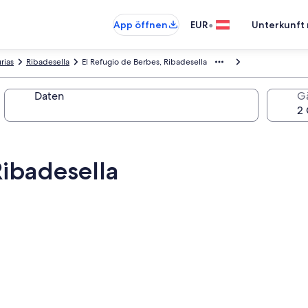
•
App öffnen
EUR
Unterkunft 
rias
Ribadesella
El Refugio de Berbes, Ribadesella
Daten
G
Ribadesella