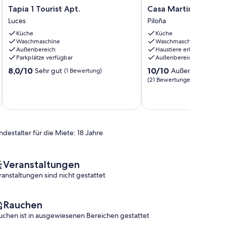
Tapia
Casa
Tapia 1 Tourist Apt.
Casa Martina Los Sa
1
Martina
Luces
Piloña
Tourist
Los
Küche
Küche
Apt.
Samaleos
Waschmaschine
Waschmaschine
Luces
Piloña
Außenbereich
Haustiere erlaubt
Parkplätze verfügbar
Außenbereich
8.0
10.0
8,0/10
10/10
Sehr gut
Außergewöhnlic
(1 Bewertung)
von
von
(21 Bewertungen)
10,
10,
Sehr
Außergewöhnlich,
gut,
(21
(1
Bewertungen)
Bewertung)
ndestalter für die Miete: 18 Jahre
Veranstaltungen
ranstaltungen sind nicht gestattet
Rauchen
uchen ist in ausgewiesenen Bereichen gestattet