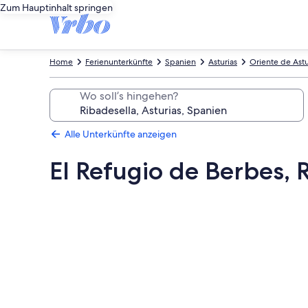
Zum Hauptinhalt springen
Home
Ferienunterkünfte
Spanien
Asturias
Oriente de Astu
Wo soll’s hingehen?
Alle Unterkünfte anzeigen
El Refugio de Berbes, 
Fotogalerie
von
El
Refugio
de
Berbes,