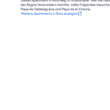
Dieses Apartment in Rota liegt in Strandnähe. Wer die Nat
der Region bewundern möchte, sollte Folgendes besuche
Playa de Valdelagrana und Playa de la Victoria.
Weitere Apartments in Rota anzeigen