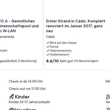
Erster
O A - Gemütliches
Erster Strand in Cádiz. Komplett
Strand
emeinschaftspool und
renoviert im Januar 2017, ganz
in
em W-LAN
neu
Cádiz.
Barrameda
Cádiz
Komplett
renoviert
Blick auf den Ozean
im
Küche
 WLAN
Waschmaschine
spool
Januar
Außenbereich
2017,
ganz
8.4
8,4/10
gewöhnlich
Sehr gut
(1 Bewertung)
(70 Bewertungen)
neu
von
Cádiz
10,
ich,
Sehr
gut,
Check-in ab 14:00 Uhr
Mi
(70
Bewertungen)
Check-out vor 11:00 Uhr
Kinder
Kinder (0–17 Jahre) erlaubt
Ve