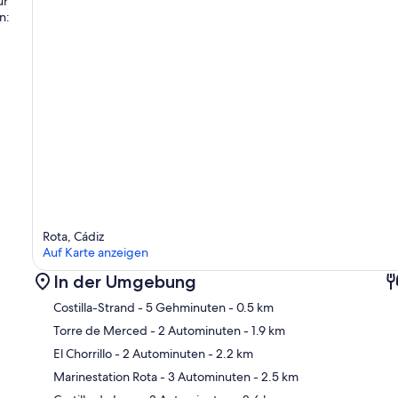
ur
n:
Rota, Cádiz
Auf Karte anzeigen
In der Umgebung
Costilla-Strand
- 5 Gehminuten
- 0.5 km
Torre de Merced
- 2 Autominuten
- 1.9 km
El Chorrillo
- 2 Autominuten
- 2.2 km
Kar
Marinestation Rota
- 3 Autominuten
- 2.5 km