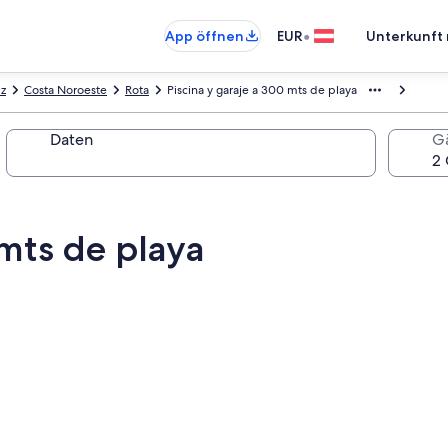
•
App öffnen
EUR
Unterkunft 
iz
Costa Noroeste
Rota
Piscina y garaje a 300 mts de playa
Daten
G
 mts de playa