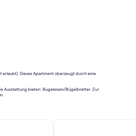
ht erlaubt). Dieses Apartment überzeugt durch eine
nde Ausstattung bieten: Bügeleisen/Bügelbretter. Zur
r.
A - Gemütliches Loft mit Gemeinschaftspool und kostenlo
Erster Strand in Cádiz. Komplett reno