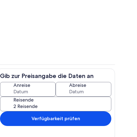
h
Außenbereich
Gib zur Preisangabe die Daten an
gelände
Pool
Anreise
Abreise
Reisende
Verfügbarkeit prüfen