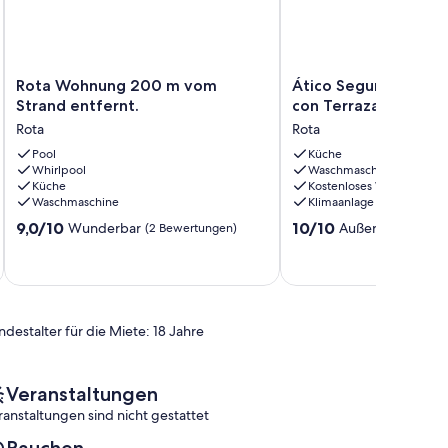
Rota
Ático
Rota Wohnung 200 m vom
Ático Segunda Línea
Wohnung
Segunda
Strand entfernt.
con Terraza
200
Línea
Rota
Rota
m
de
vom
Pool
Playa
Küche
Whirlpool
Waschmaschine
Strand
con
Küche
Kostenloses WLAN
entfernt.
Terraza
Waschmaschine
Klimaanlage
Rota
Rota
9.0
10.0
9,0/10
10/10
Wunderbar
Außergewöhnlic
(2 Bewertungen)
von
von
10,
10,
Wunderbar,
Außergewöhnlich,
(2
(1
Bewertungen)
Bewertung)
ndestalter für die Miete: 18 Jahre
Veranstaltungen
ranstaltungen sind nicht gestattet