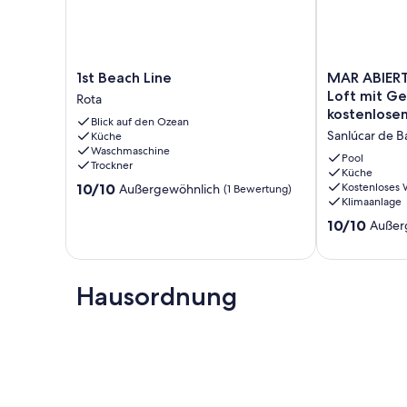
1st
MAR
1st Beach Line
MAR ABIERT
Beach
ABIERTO
Loft mit G
Rota
Line
A
kostenlos
Blick auf den Ozean
Rota
-
Sanlúcar de 
Küche
Gemütliches
Waschmaschine
Loft
Pool
Trockner
mit
Küche
10.0
10/10
Kostenloses
Außergewöhnlich
(1 Bewertung)
Gemeinschaft
Klimaanlage
von
und
10,
kostenlosem
10.0
10/10
Außer
Außergewöhnlich,
W-
von
(1
LAN
10,
Bewertung)
Sanlúcar
Außergewöhnl
de
Hausordnung
(1
Barrameda
Bewertung)