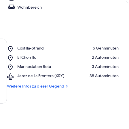
Wohnbereich
Place,
Costilla-Strand
‪5 Gehminuten‬
Costilla-
Place,
El Chorrillo
‪2 Autominuten‬
Strand
El
Place,
Marinestation Rota
‪3 Autominuten‬
Chorrillo
Marinestation
Airport,
Jerez de La Frontera (XRY)
‪38 Autominuten‬
Rota
Jerez
de
Weitere Infos zu dieser Gegend
La
Frontera
(XRY)