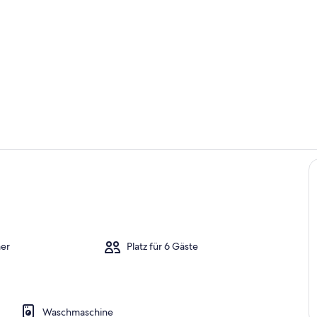
Innenbereic
Unterkunfts
o
er
Platz für 6 Gäste
Waschmaschine