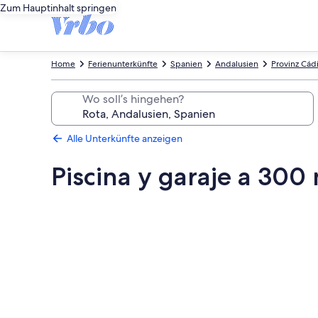
Zum Hauptinhalt springen
Home
Ferienunterkünfte
Spanien
Andalusien
Provinz Cád
Wo soll’s hingehen?
Alle Unterkünfte anzeigen
Piscina y garaje a 300
Fotogalerie
von
Piscina
y
garaje
a