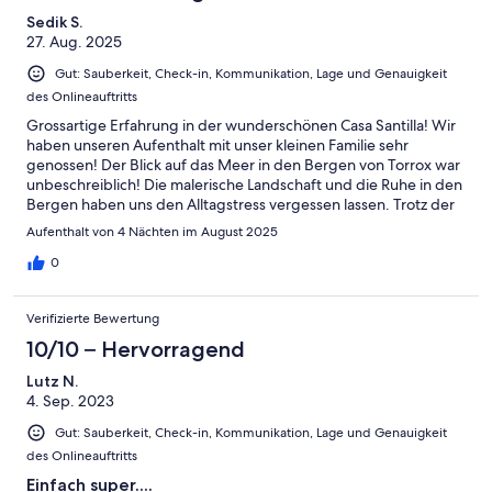
Sedik S.
27. Aug. 2025
Gut: Sauberkeit, Check-in, Kommunikation, Lage und Genauigkeit
des Onlineauftritts
Grossartige Erfahrung in der wunderschönen Casa Santilla! Wir
haben unseren Aufenthalt mit unser kleinen Familie sehr
genossen! Der Blick auf das Meer in den Bergen von Torrox war
unbeschreiblich! Die malerische Landschaft und die Ruhe in den
Bergen haben uns den Alltagstress vergessen lassen. Trotz der
Abgeschiedenheit ist man sehr schnell ca. 15 Minuten an
Aufenthalt von 4 Nächten im August 2025
verschiedenen Stränden und im Zentrum, um Besorgungen
machen zu können. Unsere Kinder haben den Pool sehr
0
genossen und die Kommunikation mit Henrik war sehr
angenehm. Insgesamt eine sehr bereichernde Erfahrung, die
Verifizierte Bewertung
wir sehr gerne wiederholen würden. Vielen Dank für den
bezaubernden Aufenthalt!
10/10 – Hervorragend
Lutz N.
4. Sep. 2023
Gut: Sauberkeit, Check-in, Kommunikation, Lage und Genauigkeit
des Onlineauftritts
Einfach super....