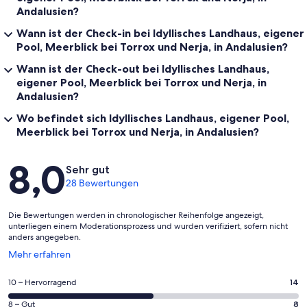
Andalusien?
Wann ist der Check-in bei Idyllisches Landhaus, eigener
Pool, Meerblick bei Torrox und Nerja, in Andalusien?
Wann ist der Check-out bei Idyllisches Landhaus,
eigener Pool, Meerblick bei Torrox und Nerja, in
Andalusien?
Wo befindet sich Idyllisches Landhaus, eigener Pool,
Meerblick bei Torrox und Nerja, in Andalusien?
Bewertungen
8,0
Sehr gut
28 Bewertungen
Die Bewertungen werden in chronologischer Reihenfolge angezeigt,
unterliegen einem Moderationsprozess und wurden verifiziert, sofern nicht
anders angegeben.
Wird
Mehr erfahren
in
einem
14
10 – Hervorragend
14
neuen
von
Fenster
8
8 – Gut
8