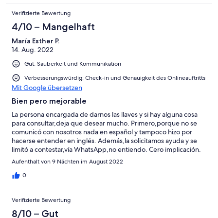
mooi. Tijdens ons verblijf was er een probleem met het
Verifizierte Bewertung
zwembad waardoor we een paar dagen niet konden zwemmen.
Het werd na een paar dagen opgelost waardoor we nog net
4/10 – Mangelhaft
voor ons vertrek toch nog even konden zwemmen.
María Esther P.
14. Aug. 2022
Gut: Sauberkeit und Kommunikation
Verbesserungswürdig: Check-in und Genauigkeit des Onlineauftritts
Mit Google übersetzen
Bien pero mejorable
La persona encargada de darnos las llaves y si hay alguna cosa
para consultar,deja que desear mucho. Primero,porque no se
comunicó con nosotros nada en español y tampoco hizo por
hacerse entender en inglés. Además,la solicitamos ayuda y se
limitó a contestar,vía WhatsApp,no entiendo. Cero implicación.
El acceso a la casa,bastante mejorable,tanto el trayecto de
Aufenthalt von 9 Nächten im August 2022
entrada como en sí,el acceso a la casa. No se específica en el
anuncio. La calidad precios no se corresponde. Me parece cara
0
debido a que faltan detalles básicos como microondas,más aire
acondicionado en zona del salón,extractor de humos o mayor
Verifizierte Bewertung
ventilación en la cocina, no hay cobertura en la casa(no se
menciona en ningún sitio del anuncio), televisión (no estaba
8/10 – Gut