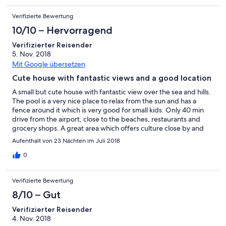
Verifizierte Bewertung
10/10 – Hervorragend
Verifizierter Reisender
5. Nov. 2018
Mit Google übersetzen
Cute house with fantastic views and a good location
A small but cute house with fantastic view over the sea and hills.
The pool is a very nice place to relax from the sun and has a
fence around it which is very good for small kids. Only 40 min
drive from the airport, close to the beaches, restaurants and
grocery shops. A great area which offers culture close by and
big cities like Granada (incl Alhambra), Sevilla, Cordoba,
Aufenthalt von 23 Nächten im Juli 2018
Marbella and Sierra Nevada (with skiing only 1,5 hr away). I truly
recommend this house!
0
Verifizierte Bewertung
8/10 – Gut
Verifizierter Reisender
4. Nov. 2018