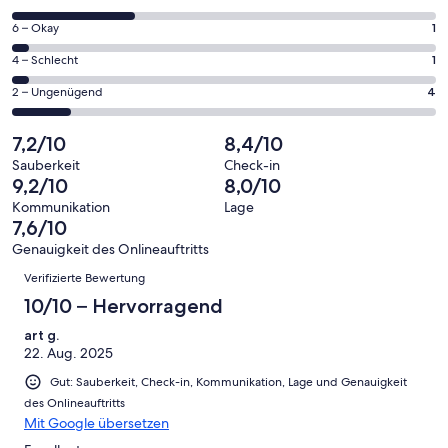
insgesamt
geöffnet
von
28
1
6 – Okay
1
insgesamt
Gästebewertungen
von
28
1
4 – Schlecht
1
haben
insgesamt
Gästebewertungen
von
eine
28
4
2 – Ungenügend
4
haben
insgesamt
Bewertung
Gästebewertungen
von
eine
28
von
haben
insgesamt
7,2/10
8,4/10
Bewertung
Gästebewertungen
10
eine
28
von
haben
Sauberkeit
Check-in
-
Bewertung
Gästebewertungen
9,2/10
8,0/10
8
eine
Hervorragend
von
haben
-
Bewertung
Kommunikation
Lage
6
eine
7,6/10
Gut
von
-
Bewertung
4
Genauigkeit des Onlineauftritts
Okay
von
Bewertungen
-
Verifizierte Bewertung
2
Schlecht
-
10/10 – Hervorragend
Ungenügend
art g.
22. Aug. 2025
Gut: Sauberkeit, Check-in, Kommunikation, Lage und Genauigkeit
des Onlineauftritts
Mit Google übersetzen