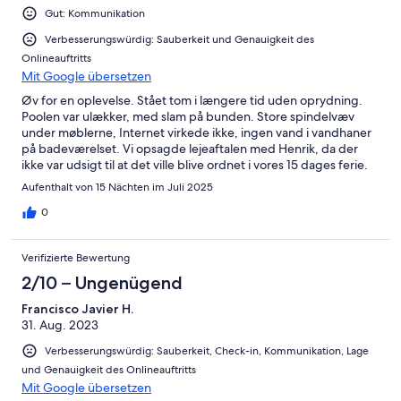
Gut: Kommunikation
Verbesserungswürdig: Sauberkeit und Genauigkeit des
Onlineauftritts
Mit Google übersetzen
Øv for en oplevelse. Stået tom i længere tid uden oprydning.
Poolen var ulækker, med slam på bunden. Store spindelvæv
under møblerne, Internet virkede ikke, ingen vand i vandhaner
på badeværelset. Vi opsagde lejeaftalen med Henrik, da der
ikke var udsigt til at det ville blive ordnet i vores 15 dages ferie.
Det var en dyr overnatning, da i kom til at betale Vrbo sit gebyr,
Aufenthalt von 15 Nächten im Juli 2025
som formidler af feriestedet 1 overnatning til Henrik. Med venlig
hilsen Eva og Lars
0
Verifizierte Bewertung
2/10 – Ungenügend
Francisco Javier H.
31. Aug. 2023
Verbesserungswürdig: Sauberkeit, Check-in, Kommunikation, Lage
und Genauigkeit des Onlineauftritts
Mit Google übersetzen