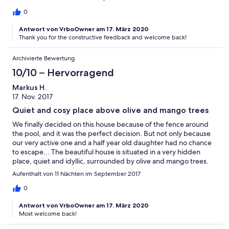
0
Antwort von VrboOwner am 17. März 2020
Thank you for the constructive feedback and welcome back!
Archivierte Bewertung
10/10 – Hervorragend
Markus H.
17. Nov. 2017
Quiet and cosy place above olive and mango trees
We finally decided on this house because of the fence around
the pool, and it was the perfect decision. But not only because
our very active one and a half year old daughter had no chance
to escape... The beautiful house is situated in a very hidden
place, quiet and idyllic, surrounded by olive and mango trees.
We spent most of the time on the terrasse, relaxing, swimming,
Aufenthalt von 11 Nächten im September 2017
and enjoying the beautiful sunsets. Everything that is needed is
offered in the house. It is definitely a place to go back!
0
Antwort von VrboOwner am 17. März 2020
Most welcome back!