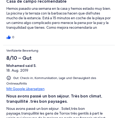
Casa de campo recomendable
Hemos pasado una semana en la casa y hemos estado muy bien.
La piscina y la terraza con la barbacoa hacen que disfrutes
mucho de la estancia. Está a 15 minutos en coche de la playa por
un camino algo complicado pero merece la pena por la paz y la
tranquilidad que tienes. Como mejora recomendaría un
microondas y una ducha en la zona de la piscina.
0
Verifizierte Bewertung
8/10 – Gut
Mohamed said S.
18. Aug. 2019
Gut: Check-in, Kommunikation, Lage und Genauigkeit des
Onlineauftritts
Mit Google übersetzen
Nous avons passé un bon séjour. Très bon climat,
tranquillité .très bon paysages.
Nous avons passé un bon séjour . Soleil,très bon
paysage,tranquillité les gens de Torrox très gentils à part le