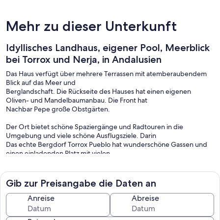
Mehr zu dieser Unterkunft
Idyllisches Landhaus, eigener Pool, Meerblick
bei Torrox und Nerja, in Andalusien
Das Haus verfügt über mehrere Terrassen mit atemberaubendem
Blick auf das Meer und
Berglandschaft. Die Rückseite des Hauses hat einen eigenen
Oliven- und Mandelbaumanbau. Die Front hat
Nachbar Pepe große Obstgärten.
Der Ort bietet schöne Spaziergänge und Radtouren in die
Umgebung und viele schöne Ausflugsziele. Darin
Das echte Bergdorf Torrox Pueblo hat wunderschöne Gassen und
einen einladenden Platz mit vielen
Restaurants und Pubs. Für diejenigen, die schwimmen wollen, gibt
es viele Strände zur Auswahl.
Gib zur Preisangabe die Daten an
Ein typischer Tag kann einen morgendlichen Spaziergang in der
wunderschönen Bergkulisse oder ein erfrischendes Bad in der
Anreise
Abreise
Bergkulisse beinhalten
den Pool, gemütliches Mittagessen in Torrox, nachmittags Bad an