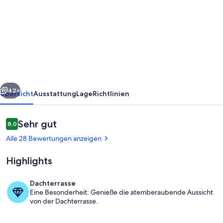
Idyllisches
Landhaus,
eigener
Pool,
Meerblick
bei
rück
Weiter
Torrox
42+
Übersicht
Ausstattung
Lage
Richtlinien
und
Nerja,
Bewertungen
Sehr gut
8,0
8,0 von 10.
in
Alle 28 Bewertungen anzeigen
Andalusien
Highlights
Dachterrasse
Eine Besonderheit: Genieße die atemberaubende Aussicht
Pool
von der Dachterrasse.