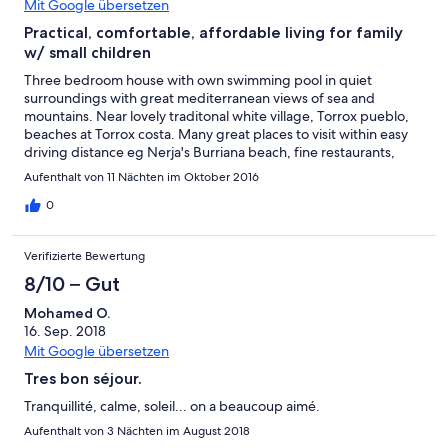
Mit Google übersetzen
Practical, comfortable, affordable living for family
w/ small children
Three bedroom house with own swimming pool in quiet
surroundings with great mediterranean views of sea and
mountains. Near lovely traditonal white village, Torrox pueblo,
beaches at Torrox costa. Many great places to visit within easy
driving distance eg Nerja's Burriana beach, fine restaurants,
shopping and events, Baviera golf course within 15 minutes,
Aufenthalt von 11 Nächten im Oktober 2016
Sierra Nevada skiing area, Malaga airport one hour. Practical
more than luxurious.
0
Verifizierte Bewertung
8/10 – Gut
Mohamed O.
16. Sep. 2018
Mit Google übersetzen
Tres bon séjour.
Tranquillité, calme, soleil... on a beaucoup aimé.
Aufenthalt von 3 Nächten im August 2018