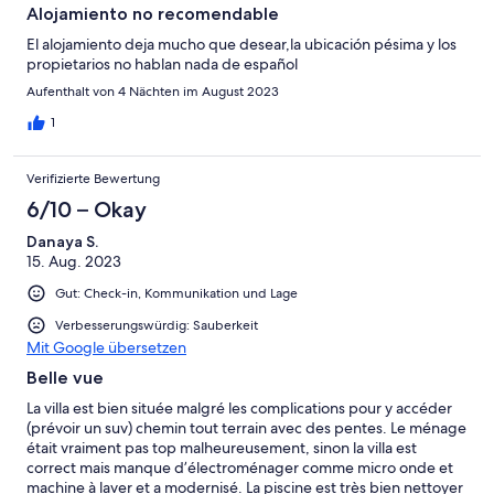
Alojamiento no recomendable
El alojamiento deja mucho que desear,la ubicación pésima y los
propietarios no hablan nada de español
Aufenthalt von 4 Nächten im August 2023
1
Verifizierte Bewertung
6/10 – Okay
Danaya S.
15. Aug. 2023
Gut: Check-in, Kommunikation und Lage
Verbesserungswürdig: Sauberkeit
Mit Google übersetzen
Belle vue
La villa est bien située malgré les complications pour y accéder
(prévoir un suv) chemin tout terrain avec des pentes. Le ménage
était vraiment pas top malheureusement, sinon la villa est
correct mais manque d’électroménager comme micro onde et
machine à laver et a modernisé. La piscine est très bien nettoyer