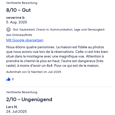
Verifizierte Bewertung
8/10 – Gut
severine b.
5. Aug. 2025
Gut: Sauberkeit, Check-in, Kommunikation, Lage und Genauigkeit
des Onlineauftritts
Mit Google übersetzen
Nous étions quatre personnes. La maison est fidèle au photos
que nous avions vue lors de la réservations. Celle-ci est très bien
situé dans la montagne avec une magnifique vue. Attention à
prendre le chemin le plus en haut, l'autre est dangereux (très
raide), à moins d'avoir un 4x4. Pour ce qui est de la maison,
celle-ci est propre mais vieillissante. La cuisine est illuminer d'un
Aufenthalt von 12 Nächten im Juli 2025
néon un peu capricieux, la peinture de la piscine s'écaille,
l'arrière de la maison n'est pas très présentable. Attention aussi a
0
surveiller le barbecue, prêt de la végétation sèche pour ne pas
déclencher de feu. Ceci dit les propriétaire de la maison sont
Verifizierte Bewertung
très gentil, ils répondent et agissent rapidement. Lorsque l'un
des voisin avait couper l'eau de la maison, dès le lendemain
2/10 – Ungenügend
matin le plombier était arriver. Quand la piscine est devenue
Lars N.
verte idem. Cela dit nous avons tout de même passé
24. Juli 2025
d'excellente vacances et nous recommandons cette maison.