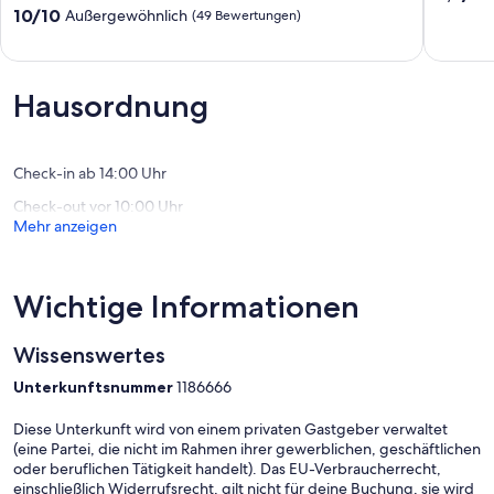
Andalusiens,
von
10.0
10/10
Außergewöhnlich
(49 Bewertungen)
Stille
10,
von
zum
Außerge
10,
Greifen
(22
Außergewöhnlich,
Salares
Bewert
(49
Hausordnung
Bewertungen)
Check-in ab 14:00 Uhr
Check-out vor 10:00 Uhr
Mehr anzeigen
Wichtige Informationen
Wissenswertes
Unterkunftsnummer
1186666
Diese Unterkunft wird von einem privaten Gastgeber verwaltet
(eine Partei, die nicht im Rahmen ihrer gewerblichen, geschäftlichen
oder beruflichen Tätigkeit handelt). Das EU-Verbraucherrecht,
einschließlich Widerrufsrecht, gilt nicht für deine Buchung, sie wird