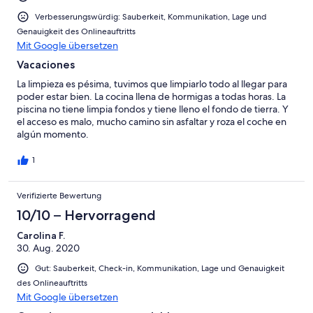
moindre petit souci. Malgré la barrière de la langue nous avons
communiqués grâce au traducteur et cela à facilité nos
Verbesserungswürdig: Sauberkeit, Kommunikation, Lage und
échanges. Dans l'ensemble nous avons passé de très bonnes
Genauigkeit des Onlineauftritts
vacances dans cette ravissante maison.
Mit Google übersetzen
Vacaciones
La limpieza es pésima, tuvimos que limpiarlo todo al llegar para
poder estar bien. La cocina llena de hormigas a todas horas. La
piscina no tiene limpia fondos y tiene lleno el fondo de tierra. Y
el acceso es malo, mucho camino sin asfaltar y roza el coche en
algún momento.
1
Verifizierte Bewertung
10/10 – Hervorragend
Carolina F.
30. Aug. 2020
Gut: Sauberkeit, Check-in, Kommunikation, Lage und Genauigkeit
des Onlineauftritts
Mit Google übersetzen