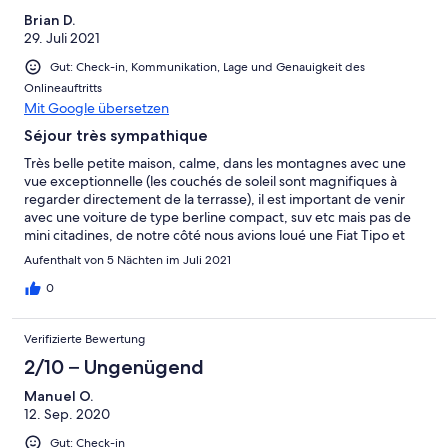
operativa y la persona que estaba para
Brian D.
ayudarnos,obviamente,no lo hizo), la sombrilla de la zona de la
29. Juli 2021
terraza estaba desmontada y no se prestaron a ayudarnos para
montarla. Puntos buenos: piscina aceptable y terraza con
Gut: Check-in, Kommunikation, Lage und Genauigkeit des
buenas vistas.
Onlineauftritts
Mit Google übersetzen
Séjour très sympathique
Très belle petite maison, calme, dans les montagnes avec une
vue exceptionnelle (les couchés de soleil sont magnifiques à
regarder directement de la terrasse), il est important de venir
avec une voiture de type berline compact, suv etc mais pas de
mini citadines, de notre côté nous avions loué une Fiat Tipo et
pour les chemins escarpés afin d'accéder à la maison c'était top.
Aufenthalt von 5 Nächten im Juli 2021
La piscine est très appréciable et sécurisée grâce à toutes les
barrières qui font le tour de la piscine. Un petit rafraîchissement
0
à l'intérieur et l'installation d'une machine à laver et la maison
serait vraiment très bien pour une petite famille ou un couple
Verifizierte Bewertung
pour des vacances de plusieurs semaines. Mais dans l'ensemble
pas d'inquiétude. Néanmoins il faudra faire attention à votre
2/10 – Ungenügend
nourriture ou la mettre sous tupperware car des fourmis s'y
Manuel O.
introduisent malgré les nombreux pièges, mais c'est le lieu et
12. Sep. 2020
non la faute au propriétaire. Un remerciement à Denise et Ian
qui ont su répondre à toutes nos questions et ont été là dès le
Gut: Check-in