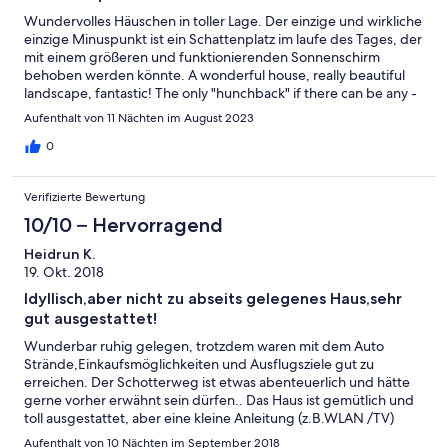
Wundervolles Häuschen in toller Lage. Der einzige und wirkliche
einzige Minuspunkt ist ein Schattenplatz im laufe des Tages, der
mit einem größeren und funktionierenden Sonnenschirm
behoben werden könnte. A wonderful house, really beautiful
landscape, fantastic! The only "hunchback" if there can be any -
no shadowed area around the house, which could be easily
Aufenthalt von 11 Nächten im August 2023
created with the help of a stable larger beach umbrella for
example.
0
Verifizierte Bewertung
10/10 – Hervorragend
Heidrun K.
19. Okt. 2018
Idyllisch,aber nicht zu abseits gelegenes Haus,sehr
gut ausgestattet!
Wunderbar ruhig gelegen, trotzdem waren mit dem Auto
Strände,Einkaufsmöglichkeiten und Ausflugsziele gut zu
erreichen. Der Schotterweg ist etwas abenteuerlich und hätte
gerne vorher erwähnt sein dürfen.. Das Haus ist gemütlich und
toll ausgestattet, aber eine kleine Anleitung (z.B.WLAN /TV)
haben wir vermisst.
Aufenthalt von 10 Nächten im September 2018