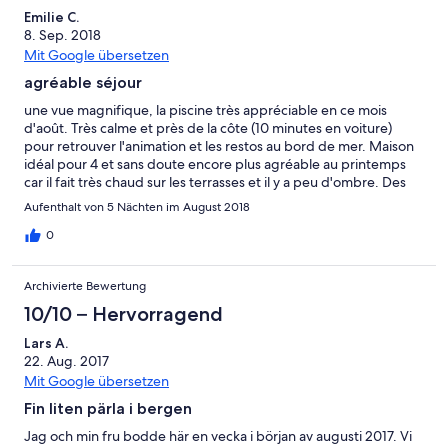
Emilie C.
8. Sep. 2018
Mit Google übersetzen
agréable séjour
une vue magnifique, la piscine très appréciable en ce mois
d'août. Très calme et près de la côte (10 minutes en voiture)
pour retrouver l'animation et les restos au bord de mer. Maison
idéal pour 4 et sans doute encore plus agréable au printemps
car il fait très chaud sur les terrasses et il y a peu d'ombre. Des
petits détails : la vaisselle pas tout à fait propre, le lave linge qui
Aufenthalt von 5 Nächten im August 2018
était cassé, des petites coupures d'électricité le soir si on allume
trop de lampes en même temps. Nous avons passé un agréable
0
séjour.
Archivierte Bewertung
10/10 – Hervorragend
Lars A.
22. Aug. 2017
Mit Google übersetzen
Fin liten pärla i bergen
Jag och min fru bodde här en vecka i början av augusti 2017. Vi