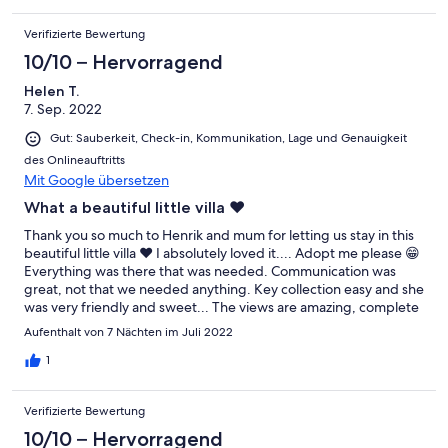
Verifizierte Bewertung
10/10 – Hervorragend
Helen T.
7. Sep. 2022
Gut: Sauberkeit, Check-in, Kommunikation, Lage und Genauigkeit
des Onlineauftritts
Mit Google übersetzen
What a beautiful little villa ❤️
Thank you so much to Henrik and mum for letting us stay in this
beautiful little villa ❤️ I absolutely loved it.... Adopt me please 😁
Everything was there that was needed. Communication was
great, not that we needed anything. Key collection easy and she
was very friendly and sweet... The views are amazing, complete
privacy and peace and quiet... Pool fabulous and bigger than
Aufenthalt von 7 Nächten im Juli 2022
expected. We had an amazing time and will come back lots. You
will need a car but it is worth it. Thank you again Henrik ☺️
1
Verifizierte Bewertung
10/10 – Hervorragend