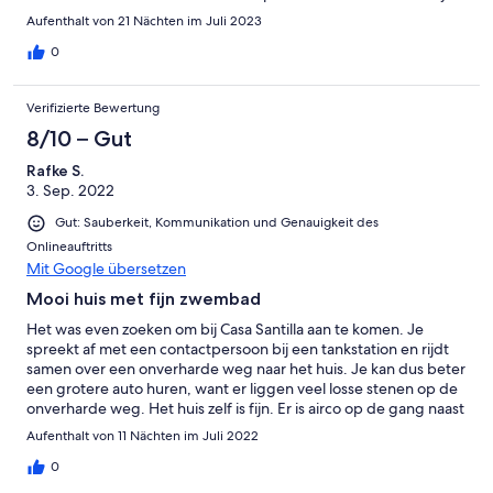
1 fois par semaine bien sécurisé pour les enfants c’est très bien.
Aufenthalt von 21 Nächten im Juli 2023
Malgré cela très bonne communication avec les propriétaires
très gentil malgré que l’on ne se soit pas rencontré… tranquillité
0
absolu ,cadre reposant, très calme..
Verifizierte Bewertung
8/10 – Gut
Rafke S.
3. Sep. 2022
Gut: Sauberkeit, Kommunikation und Genauigkeit des
Onlineauftritts
Mit Google übersetzen
Mooi huis met fijn zwembad
Het was even zoeken om bij Casa Santilla aan te komen. Je
spreekt af met een contactpersoon bij een tankstation en rijdt
samen over een onverharde weg naar het huis. Je kan dus beter
een grotere auto huren, want er liggen veel losse stenen op de
onverharde weg. Het huis zelf is fijn. Er is airco op de gang naast
de slaapkamers. Op de slaapkamers zelf staat een ventilator. Er
Aufenthalt von 11 Nächten im Juli 2022
is een heerlijk groot terras met toegang tot het zwembad. Het
zwembad is groot genoeg om even in af te koelen en voor de
0
kinderen om in te spelen. Je hebt uitzicht over de zee, heel