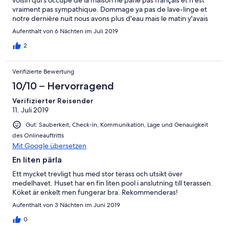
voisin qui s'occupe de la maison ne parle pas français et n'est
vraiment pas sympathique. Dommage ya pas de lave-linge et
notre dernière nuit nous avons plus d'eau mais le matin y'avais
de nouveau leau
Aufenthalt von 6 Nächten im Juli 2019
2
Verifizierte Bewertung
10/10 – Hervorragend
Verifizierter Reisender
11. Juli 2019
Gut: Sauberkeit, Check-in, Kommunikation, Lage und Genauigkeit
des Onlineauftritts
Mit Google übersetzen
En liten pärla
Ett mycket trevligt hus med stor terass och utsikt över
medelhavet. Huset har en fin liten pool i anslutning till terassen.
Köket är enkelt men fungerar bra. Rekommenderas!
Aufenthalt von 3 Nächten im Juni 2019
0