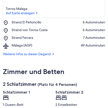
Torrox Malaga
Auf Karte anzeigen
Place,
Strand El Peñoncillo
‪6 Autominuten‬
Strand
Auf Karte anzeigen
Place,
Strand von Torrox Costa
‪6 Autominuten‬
El
Strand
Peñoncillo
Place,
Strand Ferrara
‪7 Autominuten‬
von
Strand
Torrox
Airport,
Málaga (AGP)
‪49 Autominuten‬
Ferrara
Costa
Málaga
(AGP)
Weitere Infos zu dieser Gegend
Zimmer und Betten
2 Schlafzimmer
(Platz für 4 Personen)
Schlafzimmer 1
Schlafzimmer 2
1 Queen-Bett
2 Einzelbetten