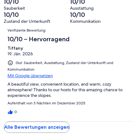
10/10
10/10
Bewertung
Gästebewertungen
10
eine
1
von
haben
Sauberkeit
Ausstattung
-
Bewertung
Gästebewertungen
10/10
10/10
8
eine
Hervorragend
von
haben
-
Bewertung
Zustand der Unterkunft
Kommunikation
6
eine
Bewertungen
Gut
von
Verifizierte Bewertung
-
Bewertung
4
Okay
von
10/10 – Hervorragend
-
2
Schlecht
Tiffany
-
19. Jän. 2026
Ungenügend
Gut: Sauberkeit, Ausstattung, Zustand der Unterkunft und
Kommunikation
Mit Google übersetzen
A beautiful view, convenient location, and warm, cozy
atmosphere! Thanks to our hosts for this amazing chance to
experience the slopes.
Aufenthalt von 3 Nächten im Dezember 2025
0
Alle Bewertungen anzeigen