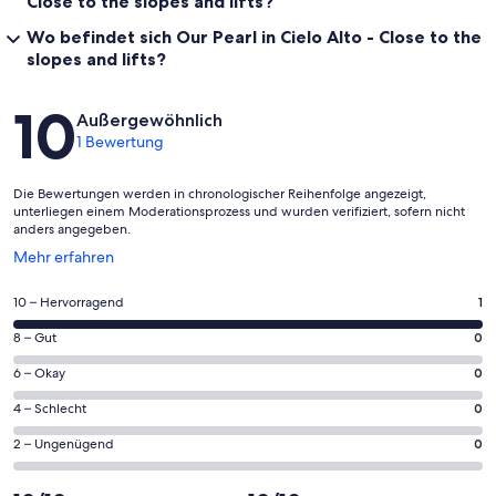
Close to the slopes and lifts?
Wo befindet sich Our Pearl in Cielo Alto - Close to the
slopes and lifts?
Bewertungen
10
Außergewöhnlich
1 Bewertung
Die Bewertungen werden in chronologischer Reihenfolge angezeigt,
unterliegen einem Moderationsprozess und wurden verifiziert, sofern nicht
anders angegeben.
Wird
Mehr erfahren
in
einem
1
10 – Hervorragend
1
neuen
von
Fenster
0
8 – Gut
0
insgesamt
geöffnet
von
1
0
6 – Okay
0
insgesamt
Gästebewertungen
von
1
0
4 – Schlecht
0
haben
insgesamt
Gästebewertungen
von
eine
1
0
2 – Ungenügend
0
haben
insgesamt
Bewertung
Gästebewertungen
von
eine
1
von
haben
insgesamt