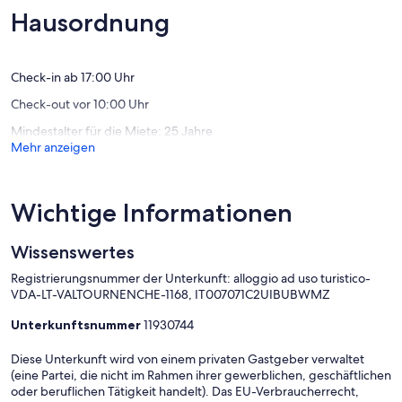
Out
(27
Wunder
Hausordnung
Sonnent
Bewertungen)
(10
für
Bewert
6
Persone
Check-in ab 17:00 Uhr
Breuil-
Check-out vor 10:00 Uhr
Cervinia
Mindestalter für die Miete: 25 Jahre
Mehr anzeigen
Wichtige Informationen
Wissenswertes
Registrierungsnummer der Unterkunft: alloggio ad uso turistico-
VDA-LT-VALTOURNENCHE-1168, IT007071C2UIBUBWMZ
Unterkunftsnummer
11930744
Diese Unterkunft wird von einem privaten Gastgeber verwaltet
(eine Partei, die nicht im Rahmen ihrer gewerblichen, geschäftlichen
oder beruflichen Tätigkeit handelt). Das EU-Verbraucherrecht,