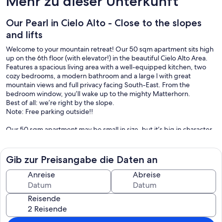
Mehr zu dieser Unterkunft
Our Pearl in Cielo Alto - Close to the slopes
and lifts
Welcome to your mountain retreat! Our 50 sqm apartment sits high
up on the 6th floor (with elevator!) in the beautiful Cielo Alto Area.
Features a spacious living area with a well-equipped kitchen, two
cozy bedrooms, a modern bathroom and a large l with great
mountain views and full privacy facing South-East. From the
bedroom window, you’ll wake up to the mighty Matterhorn.
Best of all: we’re right by the slope.
Note: Free parking outside!!
Our 50 sqm apartment may be small in size, but it’s big in character
and thanks to the smart layout and a spacious, private balcony, it has
everything you need for a great stay in the mountains. The balcony
is completely secluded, perfect for morning coffee or an evening
Gib zur Preisangabe die Daten an
drink in peace.
Anreise
Abreise
Please note that we recommend the apartment for 4 guests. While
it can accommodate up to 6, space will be limited, so it's best suited
Reisende
for close friends or family. One of the bedrooms even offers a view
of the majestic Matterhorn a truly magical sight to wake up to.