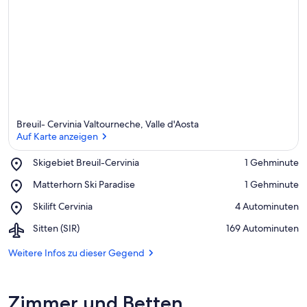
Breuil- Cervinia Valtourneche, Valle d'Aosta
Auf Karte anzeigen
Place,
Skigebiet Breuil-Cervinia
‪1 Gehminute‬
Skigebiet
Auf Karte anzeigen
Place,
Matterhorn Ski Paradise
‪1 Gehminute‬
Breuil-
Matterhorn
Cervinia
Place,
Skilift Cervinia
‪4 Autominuten‬
Ski
Skilift
Paradise
Airport,
Sitten (SIR)
‪169 Autominuten‬
Cervinia
Sitten
(SIR)
Weitere Infos zu dieser Gegend
Zimmer und Betten