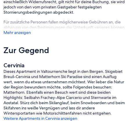
einschließlich Widerrufsrecht, gilt nicht für deine Buchung, sie wird
jedoch von den vom privaten Gastgeber festgelegten
Stornierungsbedingungen abgedeckt.
Für zusätzliche Personen fallen möglicherweise Gebühren an, die
abhängig von den Bestimmungen der Unterkunft variieren können.
Mehr anzeigen
Zur Gegend
Cervinia
Dieses Apartment in Valtournenche liegt in den Bergen. Skigebiet
Breuil-Cervinia und Matterhorn Ski Paradise sind einen Ausflug
wert, wenn du etwas unternehmen möchtest. Wer lieber die Natur
der Region bewundern möchte, sollte Folgendes besuchen:
Matterhorn. Ebenfalls einen Besuch wert sind diese beiden
Highlights: Seilbahn Frachey-Alpe Ciarcerio und Sternwarte im
Aostatal. Stürz dich beim Skilanglauf, beim Snowboarden und beim
Skifahren ins weiße Vergnügen und lass dir andere
Wintersportarten wie Motorschlittenfahren nicht entgehen.
Weitere Apartments in Cervinia anzeigen