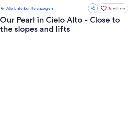
Alle Unterkünfte anzeigen
Speichern
Our Pearl in Cielo Alto - Close to
the slopes and lifts
Fotogalerie
von
Our