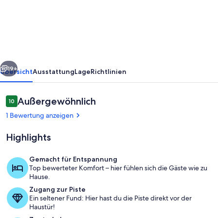
Pearl
in
Cielo
Alto
-
rück
Weiter
Close
19+
Übersicht
Ausstattung
Lage
Richtlinien
to
the
Bewertungen
Außergewöhnlich
10
10 von 10.
slopes
1 Bewertung anzeigen
and
Highlights
lifts
Gemacht für Entspannung
Top bewerteter Komfort – hier fühlen sich die Gäste wie zu
Unterkunftsgelände
Hause.
Zugang zur Piste
Ein seltener Fund: Hier hast du die Piste direkt vor der
Haustür!