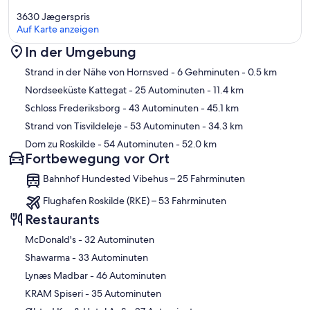
3630 Jægerspris
Auf Karte anzeigen
In der Umgebung
Karte
Strand in der Nähe von Hornsved
- 6 Gehminuten
- 0.5 km
Nordseeküste Kattegat
- 25 Autominuten
- 11.4 km
Schloss Frederiksborg
- 43 Autominuten
- 45.1 km
Strand von Tisvildeleje
- 53 Autominuten
- 34.3 km
Dom zu Roskilde
- 54 Autominuten
- 52.0 km
Fortbewegung vor Ort
Bahnhof Hundested Vibehus – 25 Fahrminuten
Flughafen Roskilde (RKE) – 53 Fahrminuten
Restaurants
‪McDonald's - ‬32 Autominuten
‪Shawarma - ‬33 Autominuten
‪Lynæs Madbar - ‬46 Autominuten
‪KRAM Spiseri - ‬35 Autominuten