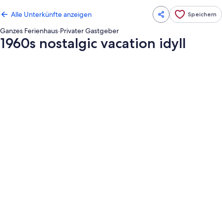
Alle Unterkünfte anzeigen
Speichern
Ganzes Ferienhaus
·
Privater Gastgeber
1960s nostalgic vacation idyll
Fotogalerie
von
1960s
nostalgic