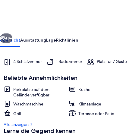
vacation
idyll
rück
Weiter
48+
Übersicht
Ausstattung
Lage
Richtlinien
4 Schlafzimmer
1 Badezimmer
Platz für 7 Gäste
Beliebte Annehmlichkeiten
Parkplätze auf dem
Küche
Gelände verfügbar
Speisen im Freien
Waschmaschine
Klimaanlage
Grill
Terrasse oder Patio
Alle anzeigen
Lerne die Gegend kennen