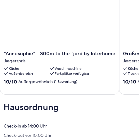
"Annesophie"
Großes
"Annesophie" - 300m to the fjord by Interhome
Großes
-
Ferienh
Jægerspris
Jægersp
300m
nahe
Küche
Waschmaschine
Küche
to
Strand
Außenbereich
Parkplätze verfügbar
Trockn
the
und
fjord
Natur
10.0
10.0
10/10
10/10
Außergewöhnlich
(1 Bewertung)
by
Jægersp
von
von
Interhome
10,
10,
Jægerspris
Außergewöhnlich,
Außerge
(1
(2
Hausordnung
Bewertung)
Bewert
Check-in ab 14:00 Uhr
Check-out vor 10:00 Uhr