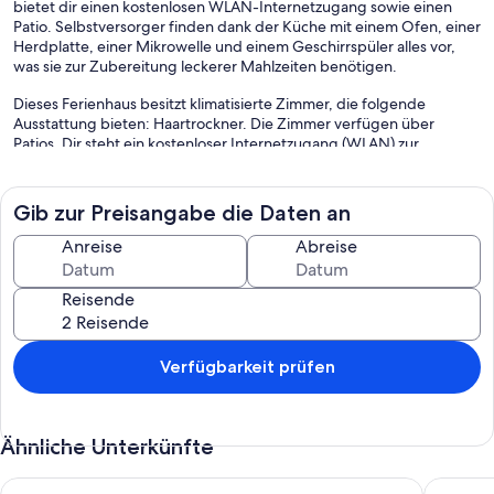
bietet dir einen kostenlosen WLAN-Internetzugang sowie einen
Patio. Selbstversorger finden dank der Küche mit einem Ofen, einer
Herdplatte, einer Mikrowelle und einem Geschirrspüler alles vor,
was sie zur Zubereitung leckerer Mahlzeiten benötigen.
Dieses Ferienhaus besitzt klimatisierte Zimmer, die folgende
Ausstattung bieten: Haartrockner. Die Zimmer verfügen über
Patios. Dir steht ein kostenloser Internetzugang (WLAN) zur
Verfügung. Zur Ausstattung der Küchen gehören Herdplatte,
Mikrowelle und Geschirrspüler.
Gib zur Preisangabe die Daten an
Die unten aufgeführten Freizeitaktivitäten werden entweder vor
Ort oder in der Nähe angeboten. Es können dabei Gebühren
Anreise
Abreise
anfallen.
Reisende
Verfügbarkeit prüfen
Ähnliche Unterkünfte
"Annesophie" - 300m to the fjord by Interhome
Großes F