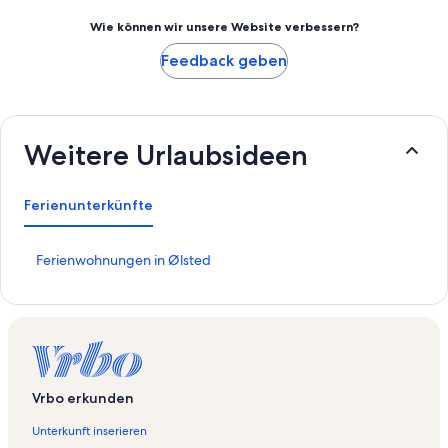
Wie können wir unsere Website verbessern?
Feedback geben
Weitere Urlaubsideen
Ferienunterkünfte
L
Ferienwohnungen in Ølsted
i
n
k
,
d
e
r
Vrbo erkunden
d
i
Unterkunft inserieren
e