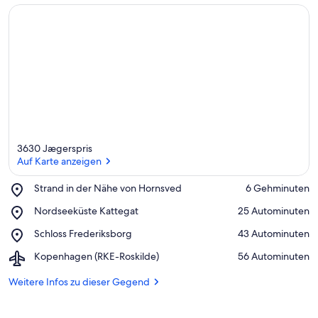
3630 Jægerspris
Auf Karte anzeigen
Place,
Strand in der Nähe von Hornsved
‪6 Gehminuten‬
Strand
Auf Karte anzeigen
Place,
Nordseeküste Kattegat
‪25 Autominuten‬
in
Nordseeküste
der
Place,
Schloss Frederiksborg
‪43 Autominuten‬
Kattegat
Nähe
Schloss
von
Airport,
Kopenhagen (RKE-Roskilde)
‪56 Autominuten‬
Frederiksborg
Hornsved
Kopenhagen
(RKE-
Weitere Infos zu dieser Gegend
Roskilde)