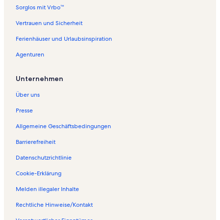
f
Sorglos mit Vrbo™
o
l
Vertrauen und Sicherheit
g
Ferienhäuser und Urlaubsinspiration
e
n
Agenturen
d
e
S
Unternehmen
e
i
Über uns
t
e
Presse
ö
Allgemeine Geschäftsbedingungen
f
f
Barrierefreiheit
n
e
Datenschutzrichtlinie
t
:
Cookie-Erklärung
F
Melden illegaler Inhalte
e
r
Rechtliche Hinweise/Kontakt
i
e