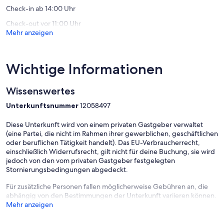
et
Check-in ab 14:00 Uhr
activités
Check-out vor 11:00 Uhr
Carelles
Mehr anzeigen
Wichtige Informationen
Wissenswertes
Unterkunftsnummer
12058497
Diese Unterkunft wird von einem privaten Gastgeber verwaltet
(eine Partei, die nicht im Rahmen ihrer gewerblichen, geschäftlichen
oder beruflichen Tätigkeit handelt). Das EU-Verbraucherrecht,
einschließlich Widerrufsrecht, gilt nicht für deine Buchung, sie wird
jedoch von den vom privaten Gastgeber festgelegten
Stornierungsbedingungen abgedeckt.
Für zusätzliche Personen fallen möglicherweise Gebühren an, die
abhängig von den Bestimmungen der Unterkunft variieren können.
Mehr anzeigen