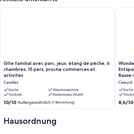
Gîte familial avec parc, jeux, étang de pêche, 6 chambres, 15
Wundersc
Gîte
Wunder
Gîte familial avec parc, jeux, étang de pêche, 6
Wunder
familial
großes
chambres, 15 pers, proche commerces et
Entspa
avec
Ferienh
activités
Basse
parc,
zum
Carelles
Ceaucé
jeux,
Entspan
étang
in
Küche
Waschmaschine
Küche
de
Trockner
Kostenloses WLAN
der
Trockn
pêche,
wunder
10.0
8.6
10/10
8,6/10
Außergewöhnlich
(1 Bewertung)
6
ländlich
von
von
chambres,
Basse-
10,
10,
15
Norman
Außergewöhnlich,
Hervorr
Hausordnung
pers,
Ceaucé
(1
(4
proche
Bewertung)
Bewert
commerces