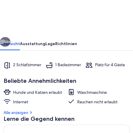
2
bed
cottage,
sleeps
4,
rück
Weiter
in
13+
Übersicht
Ausstattung
Lage
Richtlinien
quiet
village
2 Schlafzimmer
1 Badezimmer
Platz für 4 Gäste
Beliebte Annehmlichkeiten
Hunde und Katzen erlaubt
Waschmaschine
Internet
Rauchen nicht erlaubt
Außendetails
Alle anzeigen
Lerne die Gegend kennen