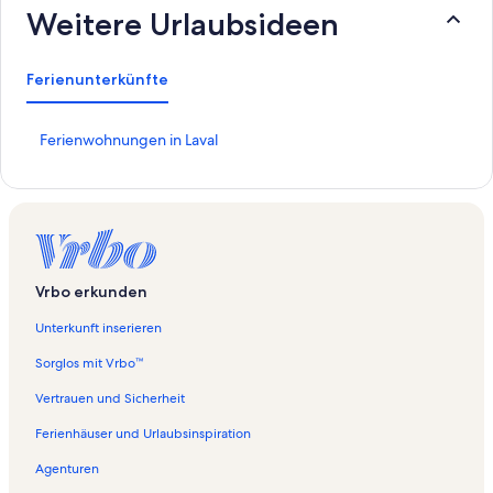
Weitere Urlaubsideen
Ferienunterkünfte
L
Ferienwohnungen in Laval
i
n
k
,
d
e
r
Vrbo erkunden
d
i
Unterkunft inserieren
e
f
Sorglos mit Vrbo™
o
l
Vertrauen und Sicherheit
g
Ferienhäuser und Urlaubsinspiration
e
n
Agenturen
d