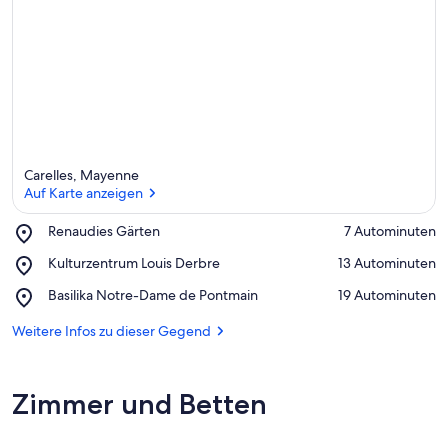
Carelles, Mayenne
Auf Karte anzeigen
Place,
Renaudies Gärten
‪7 Autominuten‬
Renaudies
Auf Karte anzeigen
Place,
Kulturzentrum Louis Derbre
‪13 Autominuten‬
Gärten
Kulturzentrum
Place,
Basilika Notre-Dame de Pontmain
‪19 Autominuten‬
Louis
Basilika
Derbre
Notre-
Weitere Infos zu dieser Gegend
Dame
de
Pontmain
Zimmer und Betten