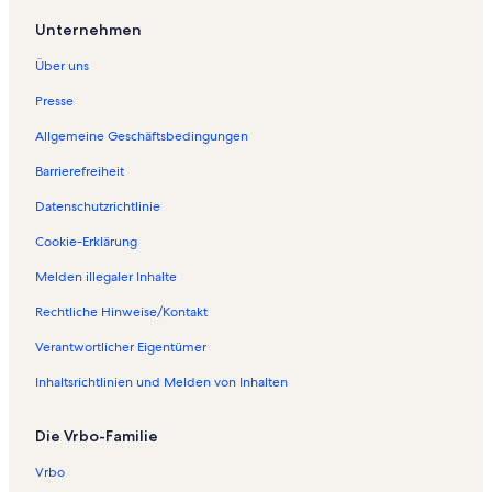
e
S
Unternehmen
e
i
Über uns
t
e
Presse
ö
Allgemeine Geschäftsbedingungen
f
f
Barrierefreiheit
n
e
Datenschutzrichtlinie
t
:
Cookie-Erklärung
F
Melden illegaler Inhalte
e
r
Rechtliche Hinweise/Kontakt
i
e
Verantwortlicher Eigentümer
n
w
Inhaltsrichtlinien und Melden von Inhalten
o
h
Die Vrbo-Familie
n
u
Vrbo
n