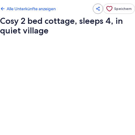
Alle Unterkünfte anzeigen
Speichern
Cosy 2 bed cottage, sleeps 4, in
quiet village
Fotogalerie
von
Cosy