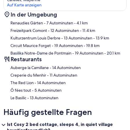
Auf Karte anzeigen
In der Umgebung
Karte
Renaudies Gärten
- 7 Autominuten
- 4.1 km
Freizeitpark Comont
- 12 Autominuten
- 11.4 km
Kulturzentrum Louis Derbre
- 13 Autominuten
- 13.9 km
Circuit Maurice Forget
- 19 Autominuten
- 19.8 km
Basilika Notre-Dame de Pontmain
- 19 Autominuten
- 20.1 km
Restaurants
‪Auberge la Camillane - ‬14 Autominuten
‪Creperie du Menhir - ‬11 Autominuten
‪The Red Lion - ‬14 Autominuten
‪Ô fées tout - ‬5 Autominuten
‪Le Basilic - ‬13 Autominuten
Häufig gestellte Fragen
Ist Cosy 2 bed cottage, sleeps 4, in quiet village
haustierfreundlich?