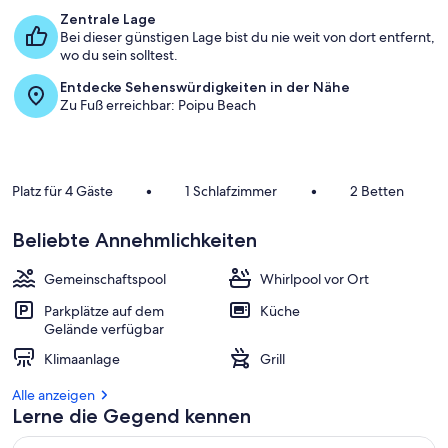
b
Zentrale Lage
e
Bei dieser günstigen Lage bist du nie weit von dort entfernt,
s
wo du sein solltest.
t
Entdecke Sehenswürdigkeiten in der Nähe
e
Zu Fuß erreichbar: Poipu Beach
n
b
e
w
Platz für 4 Gäste
•
1 Schlafzimmer
•
2 Betten
e
r
t
Beliebte Annehmlichkeiten
e
t
Gemeinschaftspool
Whirlpool vor Ort
e
n
Parkplätze auf dem
Küche
Gelände verfügbar
U
n
Klimaanlage
Grill
t
e
Alle anzeigen
r
Lerne die Gegend kennen
k
ü