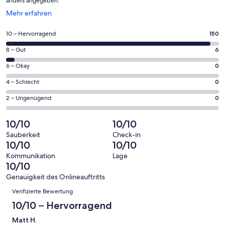
anders angegeben.
Wird
Mehr erfahren
in
einem
150
10 – Hervorragend
150
neuen
von
Fenster
6
8 – Gut
6
insgesamt
geöffnet
von
156
0
6 – Okay
0
insgesamt
Gästebewertungen
von
156
0
4 – Schlecht
0
haben
insgesamt
Gästebewertungen
von
eine
156
0
2 – Ungenügend
0
haben
insgesamt
Bewertung
Gästebewertungen
von
eine
156
von
haben
insgesamt
10/10
10/10
Bewertung
Gästebewertungen
10
eine
156
von
haben
Sauberkeit
Check-in
-
Bewertung
Gästebewertungen
10/10
10/10
8
eine
Hervorragend
von
haben
-
Bewertung
Kommunikation
Lage
6
eine
10/10
Gut
von
-
Bewertung
4
Genauigkeit des Onlineauftritts
Okay
von
Bewertungen
-
Verifizierte Bewertung
2
Schlecht
-
10/10 – Hervorragend
Ungenügend
Matt H.