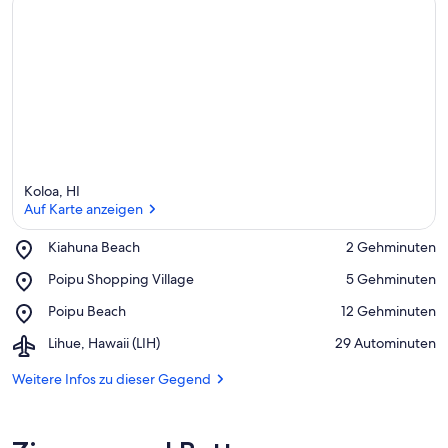
n
f
t
e
n
i
n
d
Koloa, HI
i
Auf Karte anzeigen
e
s
Place,
Kiahuna Beach
‪2 Gehminuten‬
e
Kiahuna
Auf Karte anzeigen
r
Place,
Poipu Shopping Village
‪5 Gehminuten‬
Beach
Poipu
G
Place,
Poipu Beach
‪12 Gehminuten‬
Shopping
e
Poipu
Village
g
Airport,
Lihue, Hawaii (LIH)
‪29 Autominuten‬
Beach
e
Lihue,
n
Hawaii
Weitere Infos zu dieser Gegend
d
(LIH)