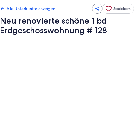
Alle Unterkünfte anzeigen
Speichern
Neu renovierte schöne 1 bd
Erdgeschosswohnung # 128
Fotogalerie
von
Neu