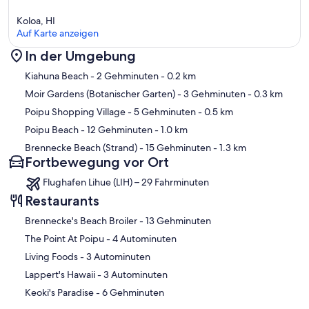
Koloa, HI
Auf Karte anzeigen
In der Umgebung
Karte
Kiahuna Beach
- 2 Gehminuten
- 0.2 km
Moir Gardens (Botanischer Garten)
- 3 Gehminuten
- 0.3 km
Poipu Shopping Village
- 5 Gehminuten
- 0.5 km
Poipu Beach
- 12 Gehminuten
- 1.0 km
Brennecke Beach (Strand)
- 15 Gehminuten
- 1.3 km
Fortbewegung vor Ort
Flughafen Lihue (LIH) – 29 Fahrminuten
Restaurants
‪Brennecke's Beach Broiler - ‬13 Gehminuten
‪The Point At Poipu - ‬4 Autominuten
‪Living Foods - ‬3 Autominuten
‪Lappert's Hawaii - ‬3 Autominuten
‪Keoki's Paradise - ‬6 Gehminuten