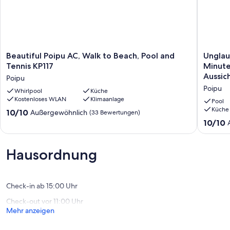
Wenn unser Kalender voll ist oder Sie ein zweites Gerät suchen,
besuchen Sie bitte VRBO 1587209.
Beautiful
Unglaub
Beautiful Poipu AC, Walk to Beach, Pool and
Unglau
Poipu
1BR
Tennis KP117
Minute
AC,
/
Aussic
Poipu
Walk
1BA
Poipu
to
Whirlpool
Küche
Ocean
Kostenloses WLAN
Klimaanlage
Beach,
View
Pool
Pool
Suite!
Küche
10.0
10/10
Außergewöhnlich
(33 Bewertungen)
and
3
von
10.0
10/10
Tennis
Minuten
10,
von
KP117
zu
Außergewöhnlich,
10,
Poipu
Fuß
(33
Außerge
Hausordnung
zum
Bewertungen)
(122
Strand!
Bewert
Erstaunl
Aussicht
Check-in ab 15:00 Uhr
Poipu
Check-out vor 11:00 Uhr
Mehr anzeigen