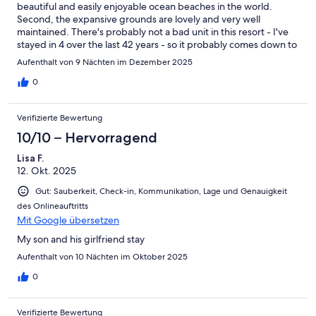
beautiful and easily enjoyable ocean beaches in the world.
Second, the expansive grounds are lovely and very well
maintained. There's probably not a bad unit in this resort - I've
stayed in 4 over the last 42 years - so it probably comes down to
price point, communication with owner, and standard of
Aufenthalt von 9 Nächten im Dezember 2025
furnishings and decor. We have no complaints from this stay!
0
Verifizierte Bewertung
10/10 – Hervorragend
Lisa F.
12. Okt. 2025
Gut: Sauberkeit, Check-in, Kommunikation, Lage und Genauigkeit
des Onlineauftritts
Mit Google übersetzen
My son and his girlfriend stay
Aufenthalt von 10 Nächten im Oktober 2025
0
Verifizierte Bewertung