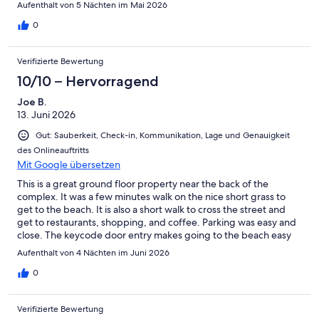
Aufenthalt von 5 Nächten im Mai 2026
0
Verifizierte Bewertung
10/10 – Hervorragend
Joe B.
13. Juni 2026
Gut: Sauberkeit, Check-in, Kommunikation, Lage und Genauigkeit
des Onlineauftritts
Mit Google übersetzen
This is a great ground floor property near the back of the
complex. It was a few minutes walk on the nice short grass to
get to the beach. It is also a short walk to cross the street and
get to restaurants, shopping, and coffee. Parking was easy and
close. The keycode door entry makes going to the beach easy
as well. The AC worked great and made it easy to sleep at night
Aufenthalt von 4 Nächten im Juni 2026
(we stayed in June). Everything else inside the unit worked well,
providing a comfortable stay. Finally, the host was a great
0
communicator and made us feel especially welcome. All around,
a great experience for my group of 3 (2 in bedroom, teenaged
Verifizierte Bewertung
daughter on the pull-out sofabed)!