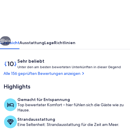
renovierte
schöne
1
bd
Erdgeschosswohnung
rück
Weiter
#
41+
Übersicht
Ausstattung
Lage
Richtlinien
128
Bewertungen
10
Sehr beliebt
U
von
Unter den am besten bewerteten Unterkünften in dieser Gegend
n
10,
Alle 156 geprüften Bewertungen anzeigen
t
Sehr
e
beliebt
Highlights
r
d
Gemacht für Entspannung
e
Pool
Top bewerteter Komfort – hier fühlen sich die Gäste wie zu
n
Hause.
a
Strandausstattung
m
Eine Seltenheit: Strandausstattung für die Zeit am Meer.