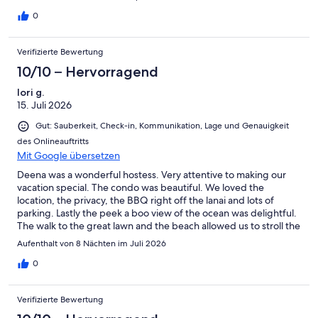
0
Verifizierte Bewertung
10/10 – Hervorragend
lori g.
15. Juli 2026
Gut: Sauberkeit, Check-in, Kommunikation, Lage und Genauigkeit
des Onlineauftritts
Mit Google übersetzen
Deena was a wonderful hostess. Very attentive to making our
vacation special. The condo was beautiful. We loved the
location, the privacy, the BBQ right off the lanai and lots of
parking. Lastly the peek a boo view of the ocean was delightful.
The walk to the great lawn and the beach allowed us to stroll the
grounds several times a day. There is so much to love about
Aufenthalt von 8 Nächten im Juli 2026
Kiahuna plantation, it is a Hawaiian paradise in every every way.
Of course we booked the same place for next year. Until then,
0
mahalo Deena.
Verifizierte Bewertung