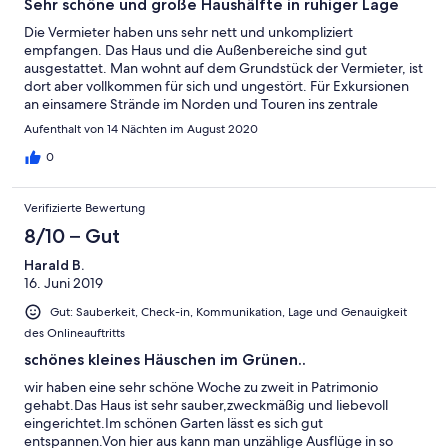
Sehr schöne und große Haushälfte in ruhiger Lage
Die Vermieter haben uns sehr nett und unkompliziert
empfangen. Das Haus und die Außenbereiche sind gut
ausgestattet. Man wohnt auf dem Grundstück der Vermieter, ist
dort aber vollkommen für sich und ungestört. Für Exkursionen
an einsamere Strände im Norden und Touren ins zentrale
Gebirge oder Städte im Nordwesten ist das Haus trotz mittlerer
Aufenthalt von 14 Nächten im August 2020
Entfernung sehr schön gelegen. Die Insel ist weitläufiger als wir
angenommen hatten. Insgesamt war es einen super Urlaub auf
0
Korsika und wir waren sehr zufrieden mit unserer Unterkunft
und den Vermietern, gerne wieder!
Verifizierte Bewertung
8/10 – Gut
Harald B.
16. Juni 2019
Gut: Sauberkeit, Check-in, Kommunikation, Lage und Genauigkeit
des Onlineauftritts
schönes kleines Häuschen im Grünen..
wir haben eine sehr schöne Woche zu zweit in Patrimonio
gehabt.Das Haus ist sehr sauber,zweckmäßig und liebevoll
eingerichtet.Im schönen Garten lässt es sich gut
entspannen.Von hier aus kann man unzählige Ausflüge in so