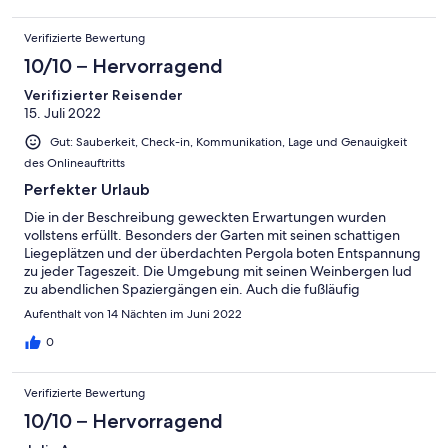
Verifizierte Bewertung
10/10 – Hervorragend
Verifizierter Reisender
15. Juli 2022
Gut: Sauberkeit, Check-in, Kommunikation, Lage und Genauigkeit
des Onlineauftritts
Perfekter Urlaub
Die in der Beschreibung geweckten Erwartungen wurden
vollstens erfüllt. Besonders der Garten mit seinen schattigen
Liegeplätzen und der überdachten Pergola boten Entspannung
zu jeder Tageszeit. Die Umgebung mit seinen Weinbergen lud
zu abendlichen Spaziergängen ein. Auch die fußläufig
erreichbaren Restaurants (z.B. Batlarvin mit grandioser Aussicht
Aufenthalt von 14 Nächten im Juni 2022
auf der Terrasse) können wir empfehlen. Die Gastgeber Antonia
und Alain waren überaus hilfsbereit, insbesondere als wir am
0
Anreisetag ohne Gepäck dastanden haben sie uns schnell mit
dem nötigsten ausgeholfen.
Verifizierte Bewertung
10/10 – Hervorragend