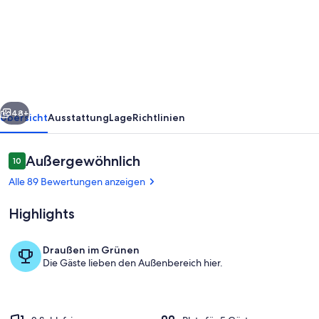
Haus
im
Herzen
des
Patrimonio-
rück
Weiter
Weinbergs
48+
Übersicht
Ausstattung
Lage
Richtlinien
Bewertungen
Außergewöhnlich
10
10 von 10.
Alle 89 Bewertungen anzeigen
Highlights
Draußen im Grünen
Die Gäste lieben den Außenbereich hier.
Speisen im Freien