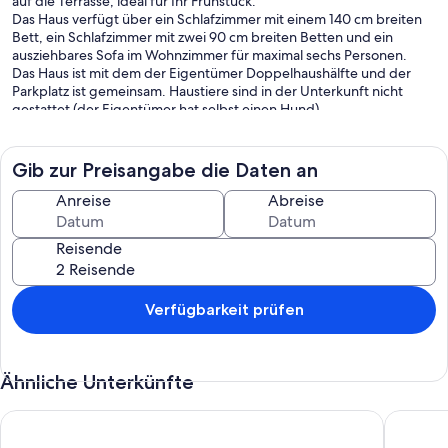
auf die Terrasse, ideal für Ihr Frühstück.
Das Haus verfügt über ein Schlafzimmer mit einem 140 cm breiten
Bett, ein Schlafzimmer mit zwei 90 cm breiten Betten und ein
ausziehbares Sofa im Wohnzimmer für maximal sechs Personen.
Das Haus ist mit dem der Eigentümer Doppelhaushälfte und der
Parkplatz ist gemeinsam. Haustiere sind in der Unterkunft nicht
gestattet (der Eigentümer hat selbst einen Hund).
Das Haus ist ruhig und nicht zu übersehen. Es befindet sich in dem
Dorf Patrimonio, das im Jahr 2017 als Grand Site Frankreichs
Gib zur Preisangabe die Daten an
ausgezeichnet wurde und für seinen Weinberg und sein
Musikfestival bekannt ist. Viele Keller und Restaurants sowie ein
Anreise
Abreise
Lebensmittelgeschäft, eine Bäckerei und Handwerksbetriebe
können Ihren Aufenthalt im Patrimonio bereichern.
Reisende
Das Dorf, ideal am Anfang von Cap Corse gelegen, ist 10 Minuten
vom Meer und dem malerischen Hafen von Saint Florent entfernt,
wo Sie alle Geschäfte, Dienstleistungen und touristischen
Aktivitäten finden.
Verfügbarkeit prüfen
Ähnliche Unterkünfte
Neue und moderne Villa in der Nähe der Strände
House ne