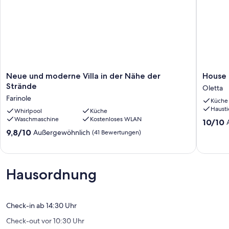
Neue
House
Neue und moderne Villa in der Nähe der
House 
und
near
Strände
Oletta
moderne
st
Farinole
Küche
Villa
Florent
Hausti
in
Whirlpool
Küche
Oletta
Waschmaschine
Kostenloses WLAN
der
10.0
10/10
Nähe
von
9.8
9,8/10
Außergewöhnlich
(41 Bewertungen)
der
10,
von
Strände
Außerge
10,
Farinole
(23
Außergewöhnlich,
Bewert
(41
Hausordnung
Bewertungen)
Check-in ab 14:30 Uhr
Check-out vor 10:30 Uhr