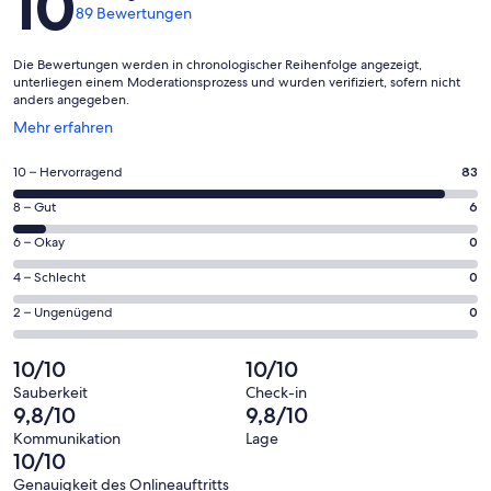
10
89 Bewertungen
Die Bewertungen werden in chronologischer Reihenfolge angezeigt,
unterliegen einem Moderationsprozess und wurden verifiziert, sofern nicht
anders angegeben.
Wird
Mehr erfahren
in
einem
83
10 – Hervorragend
83
neuen
von
Fenster
6
8 – Gut
6
insgesamt
geöffnet
von
89
0
6 – Okay
0
insgesamt
Gästebewertungen
von
89
0
4 – Schlecht
0
haben
insgesamt
Gästebewertungen
von
eine
89
0
2 – Ungenügend
0
haben
insgesamt
Bewertung
Gästebewertungen
von
eine
89
von
haben
insgesamt
10/10
10/10
Bewertung
Gästebewertungen
10
eine
89
von
haben
Sauberkeit
Check-in
-
Bewertung
Gästebewertungen
9,8/10
9,8/10
8
eine
Hervorragend
von
haben
-
Bewertung
Kommunikation
Lage
6
eine
10/10
Gut
von
-
Bewertung
4
Genauigkeit des Onlineauftritts