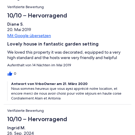
Okay
von
Bewertungen
-
Verifizierte Bewertung
2
Schlecht
-
10/10 – Hervorragend
Ungenügend
Diane S.
20. Mai 2019
Mit Google übersetzen
Lovely house in fantastic garden setting
We loved this property it was decorated, equipped to a very
high standard and the hosts were very friendly and helpful
Aufenthalt von 14 Nächten im Mai 2019
0
Antwort von VrboOwner am 21. März 2020
Nous sommes heureux que vous ayez apprécié notre location, et
encore merci de nous avoir choisi pour votre séjours en haute corse
Cordialement Alain et Antonia
Verifizierte Bewertung
10/10 – Hervorragend
Ingrid M.
26. Sep. 2024