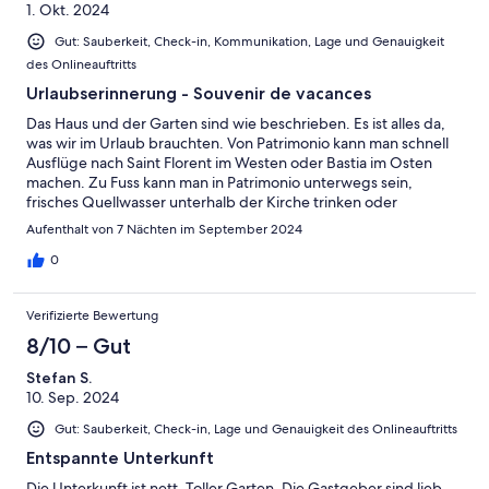
1. Okt. 2024
Gut: Sauberkeit, Check-in, Kommunikation, Lage und Genauigkeit
des Onlineauftritts
Urlaubserinnerung - Souvenir de vacances
Das Haus und der Garten sind wie beschrieben. Es ist alles da,
was wir im Urlaub brauchten. Von Patrimonio kann man schnell
Ausflüge nach Saint Florent im Westen oder Bastia im Osten
machen. Zu Fuss kann man in Patrimonio unterwegs sein,
frisches Quellwasser unterhalb der Kirche trinken oder
verschiedene Weingüter besuchen Antonia und Alain sind sehr
Aufenthalt von 7 Nächten im September 2024
freundlich und hilfsbereit. Wir haben eine sehr schöne Zeit bei
den Gastgebern Antonia und Alain verbracht. La maison et le
0
jardin sont conformes à la description. Il y a tout ce dont nous
avions besoin en vacances. Depuis Patrimonio, on peut
Verifizierte Bewertung
rapidement faire des excursions vers Saint Florent à l'ouest ou
Bastia à l'est. On peut se promener à pied dans Patrimonio,
8/10 – Gut
boire de l'eau de source fraîche en dessous de l'église ou visiter
Stefan S.
différents domaines viticoles. Antonia et Alain sont très aimables
10. Sep. 2024
et serviables. Nous avons passé un très bon moment chez nos
hôtes Antonia et Alain. Traduit avec DeepL.com (version
Gut: Sauberkeit, Check-in, Lage und Genauigkeit des Onlineauftritts
gratuite)
Entspannte Unterkunft
Die Unterkunft ist nett. Toller Garten. Die Gastgeber sind lieb