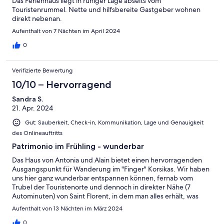
Das Ferienhaus liegt in ruhiger Lage abseits vom
Touristenrummel. Nette und hilfsbereite Gastgeber wohnen
direkt nebenan.
Aufenthalt von 7 Nächten im April 2024
0
Verifizierte Bewertung
10/10 – Hervorragend
Sandra S.
21. Apr. 2024
Gut: Sauberkeit, Check-in, Kommunikation, Lage und Genauigkeit
des Onlineauftritts
Patrimonio im Frühling - wunderbar
Das Haus von Antonia und Alain bietet einen hervorragenden
Ausgangspunkt für Wanderung im "Finger" Korsikas. Wir haben
uns hier ganz wunderbar entspannen können, fernab vom
Trubel der Touristenorte und dennoch in direkter Nähe (7
Autominuten) von Saint Florent, in dem man alles erhält, was
man zur Verpflegung benötigt. Die Vermieter wohnen direkt
Aufenthalt von 13 Nächten im März 2024
nebenan und sorgen dennoch dafür, dass die Privatsphäre
jederzeit gewahrt wird. Bei Problemen und Schwierigkeiten
0