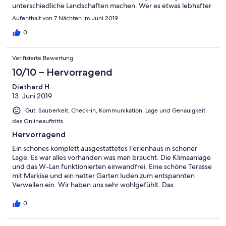
unterschiedliche Landschaften machen. Wer es etwas lebhafter
haben möchte ist in St.Florent gut aufgehoben.Freunde eines
Aufenthalt von 7 Nächten im Juni 2019
guten Tropfens sind in Patrimonio genau richtig.Auch
Badeurlauber finden hier schöne Sand oder Kiesstrände.Alain
0
und seine Frau sind sehr freundlich,hilfsbereit und bei allem
sehr diskret. Harald B.aus Cuxland
Verifizierte Bewertung
10/10 – Hervorragend
Diethard H.
13. Juni 2019
Gut: Sauberkeit, Check-in, Kommunikation, Lage und Genauigkeit
des Onlineauftritts
Hervorragend
Ein schönes komplett ausgestattetes Ferienhaus in schöner
Lage. Es war alles vorhanden was man braucht. Die Klimaanlage
und das W-Lan funktionierten einwandfrei. Eine schöne Terasse
mit Markise und ein netter Garten luden zum entspannten
Verweilen ein. Wir haben uns sehr wohlgefühlt. Das
Vermieterpaar war sehr freundlich und diskret. Alles in allem ein
sehr gelungener Aufenthalt
0