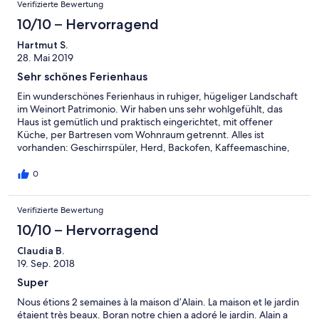
Verifizierte Bewertung
10/10 – Hervorragend
Hartmut S.
28. Mai 2019
Sehr schönes Ferienhaus
Ein wunderschönes Ferienhaus in ruhiger, hügeliger Landschaft
im Weinort Patrimonio. Wir haben uns sehr wohlgefühlt, das
Haus ist gemütlich und praktisch eingerichtet, mit offener
Küche, per Bartresen vom Wohnraum getrennt. Alles ist
vorhanden: Geschirrspüler, Herd, Backofen, Kaffeemaschine,
Wasserkocher, Waschmaschine, ordentliche Kochutensilien,
Bügeleisen, Fön, genügend Gläser, Bestecke, Porzellan. Im
0
schönen, schattigen Garten ein guter Gasgrill, Liegen, Tisch und
Stühle auf der mit einer Markise ausgerüsteten Terrasse, und
Verifizierte Bewertung
ein Extra-"Pavillon" mit Esstisch und Stühlen. Die Besitzer, die
nebenan wohnen, sind sehr freundlich und hilfsbereit und
10/10 – Hervorragend
hatten viel Geduld mit meinem holperigen Französisch. Der
überhaupt nicht aufdringliche Haushund "Lilou" hat uns ab und
Claudia B.
zu auf der Terrasse besucht, um sich ein paar Streicheleinheiten
19. Sep. 2018
abzuholen, alles sehr famillär und gemütlich. Als einziger sehr
Super
kleiner Wermutstropfen war für uns das nur 1,40m breite
Doppelbett: ist man als Deutscher nicht so gewohnt und es gilt,
Nous étions 2 semaines à la maison d’Alain. La maison et le jardin
seinen Anteil an der gemeinsamen Decke auch im Schlaf zu
étaient très beaux. Boran notre chien a adoré le jardin. Alain a