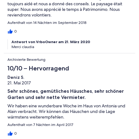
verteidigen !!! Als Einkaufsmöglichkeiten gibt es einen örtlichen
toujours aidé et nous a donné des conseils. Le paysage était
Bäcker in ca. 2km Entfernung und Supermärkte im 6km
super. Nous avons apprécié le temps à Patrimonimo. Nous
entfernten St. Florent. Restaurants sind etliche im Ort und im
reviendrons volontiers.
schönen St. Florent am Meer. Bei einem erneuten Besuch
Aufenthalt von 14 Nächten im September 2018
Korsikas würden wir gern jederzeit dieses Haus wieder mieten.
0
Antwort von VrboOwner am 21. März 2020
Merci claudia
Archivierte Bewertung
10/10 – Hervorragend
Deniz S.
21. Mai 2017
Sehr schönes, gemütliches Häusches, sehr schöner
Garten und sehr nette Vermieter.
Wir haben eine wunderbare Woche im Haus von Antonia und
Alain verbracht. Wir können das Häuschen und die Lage
wärmstens weiterempfehlen.
Aufenthalt von 7 Nächten im April 2017
0