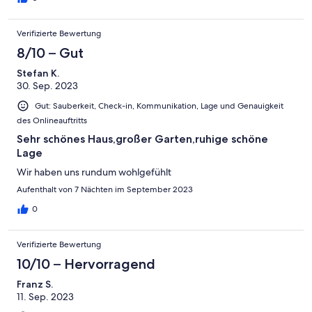
sind sie aber zur Stelle und helfen sofort. Alain gibt auch gerne
Tipps für Ausflüge und interessante Orte. Und wenn sich die
Verifizierte Bewertung
Situation ergibt, trinkt man am Abend gemeinsam ein Gläschen
Wein. Vielen Dank dafür, liebe Antonia und lieber Alain. Ihr seid
8/10 – Gut
hervorragende Gastgeber und Vermieter.
Stefan K.
30. Sep. 2023
Gut: Sauberkeit, Check-in, Kommunikation, Lage und Genauigkeit
des Onlineauftritts
Sehr schönes Haus,großer Garten,ruhige schöne
Lage
Wir haben uns rundum wohlgefühlt
Aufenthalt von 7 Nächten im September 2023
0
Verifizierte Bewertung
10/10 – Hervorragend
Franz S.
11. Sep. 2023