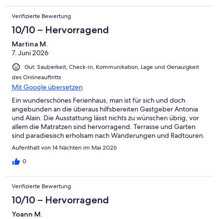
Verifizierte Bewertung
10/10 – Hervorragend
Martina M.
7. Juni 2026
Gut: Sauberkeit, Check-in, Kommunikation, Lage und Genauigkeit
des Onlineauftritts
Mit Google übersetzen
Ein wunderschönes Ferienhaus, man ist für sich und doch
angebunden an die überaus hilfsbereiten Gastgeber Antonia
und Alain. Die Ausstattung lässt nichts zu wünschen übrig, vor
allem die Matratzen sind hervorragend. Terrasse und Garten
sind paradiesisch erholsam nach Wanderungen und Radtouren.
Vielen Dank liebe Antonia und Alain für zwei wunderbare
Aufenthalt von 14 Nächten im Mai 2026
Wochen!
0
Verifizierte Bewertung
10/10 – Hervorragend
Yoann M.