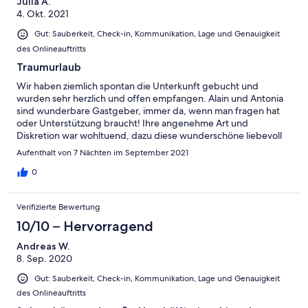
Julia A.
4. Okt. 2021
Gut: Sauberkeit, Check-in, Kommunikation, Lage und Genauigkeit
des Onlineauftritts
Traumurlaub
Wir haben ziemlich spontan die Unterkunft gebucht und
wurden sehr herzlich und offen empfangen. Alain und Antonia
sind wunderbare Gastgeber, immer da, wenn man fragen hat
oder Unterstützung braucht! Ihre angenehme Art und
Diskretion war wohltuend, dazu diese wunderschöne liebevoll
eingerichtete, ruhig gelegene Unterkunft mit allem
Aufenthalt von 7 Nächten im September 2021
ausgestattet, was man braucht... Wir konnten genießen,
entspannen und uns komplett wohl fühlen. Großzügige
0
Ausstattung in dem Haus und gartenbereich, die Möglichkeit zu
grillen. Es fehlte an nichts. Wir kommen sehr gern wieder! Ein
Verifizierte Bewertung
riesen Danke an euch. A bientôt, Julia et Andreas
10/10 – Hervorragend
Andreas W.
8. Sep. 2020
Gut: Sauberkeit, Check-in, Kommunikation, Lage und Genauigkeit
des Onlineauftritts