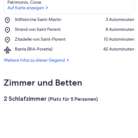
Patrimonio, Corse
Auf Karte anzeigen
Place,
Stiftskirche Saint-Martin
‪3 Autominuten‬
Stiftskirche
Auf Karte anzeigen
Place,
Strand von Saint Florent
‪8 Autominuten‬
Saint-
Strand
Martin
Place,
Zitadelle von Saint-Florent
‪10 Autominuten‬
von
Zitadelle
Saint
Airport,
Bastia (BIA-Poretta)
‪42 Autominuten‬
von
Florent
Bastia
Saint-
(BIA-
Weitere Infos zu dieser Gegend
Florent
Poretta)
Zimmer und Betten
2 Schlafzimmer
(Platz für 5 Personen)