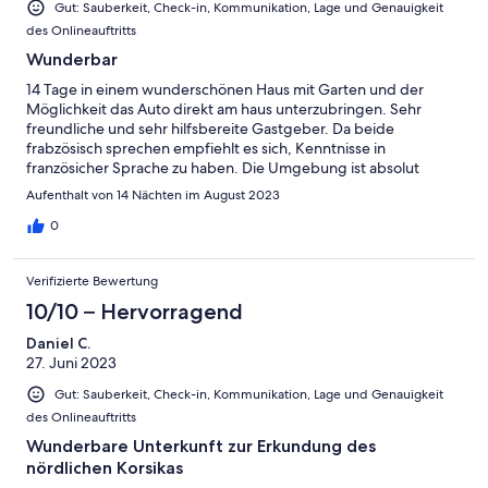
Gut: Sauberkeit, Check-in, Kommunikation, Lage und Genauigkeit
des Onlineauftritts
Wunderbar
14 Tage in einem wunderschönen Haus mit Garten und der
Möglichkeit das Auto direkt am haus unterzubringen. Sehr
freundliche und sehr hilfsbereite Gastgeber. Da beide
frabzösisch sprechen empfiehlt es sich, Kenntnisse in
französicher Sprache zu haben. Die Umgebung ist absolut
ruhig, Unternehmungen zu Fuß, mit dem Auto sehr gut möglich.
Aufenthalt von 14 Nächten im August 2023
Badegelegenheiten nicht weit entfernt. Hier entgeht man dem
Trubel eines touristischen Ortes wie San Fiurenzu/Saint Florent.
0
Bekannter Weinanbauort!
Verifizierte Bewertung
10/10 – Hervorragend
Daniel C.
27. Juni 2023
Gut: Sauberkeit, Check-in, Kommunikation, Lage und Genauigkeit
des Onlineauftritts
Wunderbare Unterkunft zur Erkundung des
nördlichen Korsikas