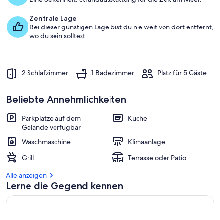
b
Zentrale Lage
e
Bei dieser günstigen Lage bist du nie weit von dort entfernt,
s
wo du sein solltest.
t
e
n
2 Schlafzimmer
1 Badezimmer
Platz für 5 Gäste
b
e
w
Beliebte Annehmlichkeiten
e
r
Parkplätze auf dem
Küche
t
Gelände verfügbar
e
t
Waschmaschine
Klimaanlage
e
Grill
Terrasse oder Patio
n
Alle anzeigen
U
Lerne die Gegend kennen
n
t
e
r
k