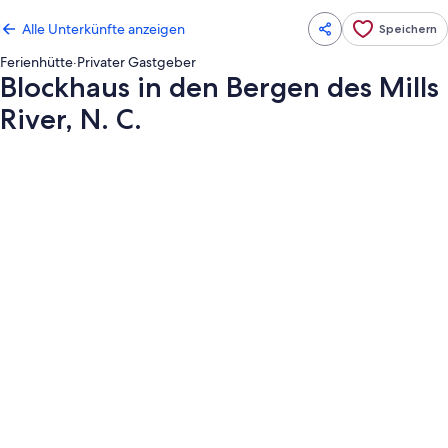
Alle Unterkünfte anzeigen
Speichern
Ferienhütte
·
Privater Gastgeber
Blockhaus in den Bergen des Mills
River, N. C.
Fotogalerie
von
Blockhaus