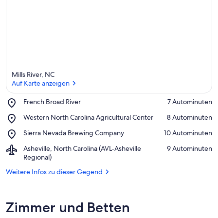
ü
n
f
t
e
n
i
Mills River, NC
n
Auf Karte anzeigen
d
Place,
French Broad River
‪7 Autominuten‬
i
French
Auf Karte anzeigen
e
Place,
Western North Carolina Agricultural Center
‪8 Autominuten‬
Broad
s
Western
River
e
Place,
Sierra Nevada Brewing Company
‪10 Autominuten‬
North
r
Sierra
Carolina
Airport,
Asheville, North Carolina (AVL-Asheville
‪9 Autominuten‬
Nevada
Agricultural
Asheville,
Regional)
G
Brewing
Center
North
e
Company
Weitere Infos zu dieser Gegend
Carolina
g
(AVL-
e
Asheville
n
Regional)
d
Zimmer und Betten