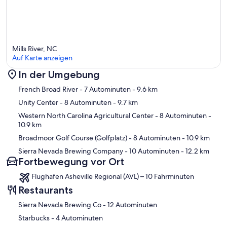
Mills River, NC
Auf Karte anzeigen
In der Umgebung
Karte
French Broad River
- 7 Autominuten
- 9.6 km
Unity Center
- 8 Autominuten
- 9.7 km
Western North Carolina Agricultural Center
- 8 Autominuten
-
10.9 km
Broadmoor Golf Course (Golfplatz)
- 8 Autominuten
- 10.9 km
Sierra Nevada Brewing Company
- 10 Autominuten
- 12.2 km
Fortbewegung vor Ort
Flughafen Asheville Regional (AVL) – 10 Fahrminuten
Restaurants
‪Sierra Nevada Brewing Co - ‬12 Autominuten
‪Starbucks - ‬4 Autominuten