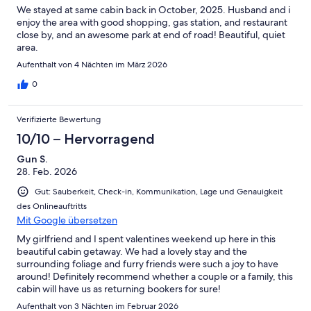
We stayed at same cabin back in October, 2025. Husband and i
enjoy the area with good shopping, gas station, and restaurant
close by, and an awesome park at end of road! Beautiful, quiet
area.
Aufenthalt von 4 Nächten im März 2026
0
Verifizierte Bewertung
10/10 – Hervorragend
Gun S.
28. Feb. 2026
Gut: Sauberkeit, Check-in, Kommunikation, Lage und Genauigkeit
des Onlineauftritts
Mit Google übersetzen
My girlfriend and I spent valentines weekend up here in this
beautiful cabin getaway. We had a lovely stay and the
surrounding foliage and furry friends were such a joy to have
around! Definitely recommend whether a couple or a family, this
cabin will have us as returning bookers for sure!
Aufenthalt von 3 Nächten im Februar 2026