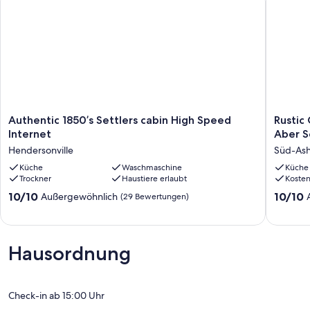
Wir würden gerne unser Stück WNC mit Ihnen und Ihren Lieben
teilen.
Authentic
Rustic
Authentic 1850’s Settlers cabin High Speed
Rustic
1850’s
Cabin,
Internet
Aber S
Settlers
Appalac
Hendersonville
Süd-Ash
cabin
Eleganz,
High
Küche
Waschmaschine
ländlich
Küche
Trockner
Haustiere erlaubt
Koste
Speed
Aber
Internet
Schließ
10.0
10.0
10/10
10/10
Außergewöhnlich
(29 Bewertungen)
Hendersonville
Süd-
von
von
Ashevill
10,
10,
Außergewöhnlich,
Außerge
(29
(480
Hausordnung
Bewertungen)
Bewert
Check-in ab 15:00 Uhr