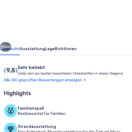
in
den
Bergen
des
Mills
rück
Weiter
River,
33+
Übersicht
Ausstattung
Lage
Richtlinien
N.
C.
Bewertungen
9,8
Sehr beliebt
U
von
Unter den am besten bewerteten Unterkünften in dieser Gegend
n
10,
Alle 160 geprüften Bewertungen anzeigen
t
Sehr
e
beliebt
Highlights
r
d
Familienspaß
e
Unterkunftsgelände
Bestbewertet für Familien
n
a
Strandausstattung
m
Eine Seltenheit: Strandausstattung für die Zeit am Meer.