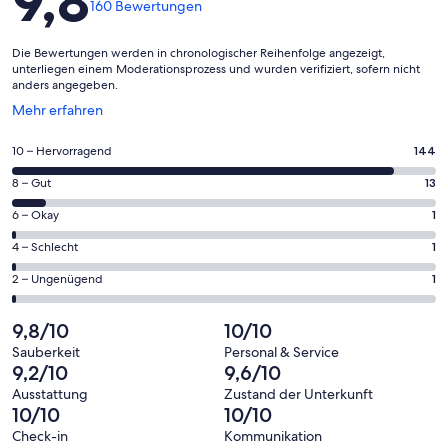
9,8
160 Bewertungen
Die Bewertungen werden in chronologischer Reihenfolge angezeigt,
unterliegen einem Moderationsprozess und wurden verifiziert, sofern nicht
anders angegeben.
Wird
Mehr erfahren
in
einem
144
10 – Hervorragend
144
neuen
von
Fenster
13
8 – Gut
13
insgesamt
geöffnet
von
160
1
6 – Okay
1
insgesamt
Gästebewertungen
von
160
1
4 – Schlecht
1
haben
insgesamt
Gästebewertungen
von
eine
160
1
2 – Ungenügend
1
haben
insgesamt
Bewertung
Gästebewertungen
von
eine
160
von
haben
insgesamt
9,8/10
10/10
Bewertung
Gästebewertungen
10
eine
160
von
haben
Sauberkeit
Personal & Service
-
Bewertung
Gästebewertungen
9,2/10
9,6/10
8
eine
Hervorragend
von
haben
-
Bewertung
Ausstattung
Zustand der Unterkunft
6
eine
10/10
10/10
Gut
von
-
Bewertung
4
Check-in
Kommunikation
Okay