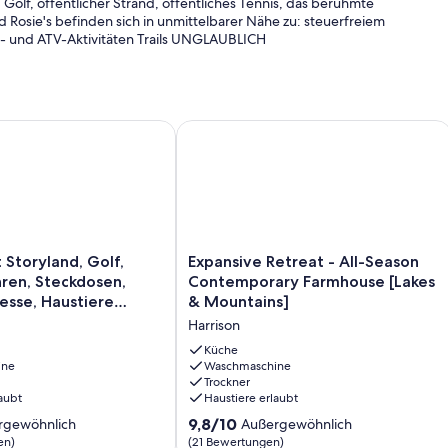
 Golf, öffentlicher Strand, öffentliches Tennis, das berühmte
Rosie's befinden sich in unmittelbarer Nähe zu: steuerfreiem
- und ATV-Aktivitäten Trails UNGLAUBLICH
ss to Pleasant Mtn/Sunday River
toryland, Golf, Laub, Skifahren, Steckdosen, Fryeburg Messe, 
Expansive Retreat - All-Season Cont
Expansive
 Storyland, Golf,
Expansive Retreat - All-Season
Retreat
hren, Steckdosen,
Contemporary Farmhouse [Lakes
-
esse, Haustiere
& Mountains]
All-
Harrison
Season
Contemporary
Küche
ine
Farmhouse
Waschmaschine
Trockner
[Lakes
aubt
Haustiere erlaubt
&
Mountains]
9.8
9,8/10
rgewöhnlich
Außergewöhnlich
Harrison
von
en)
(21 Bewertungen)