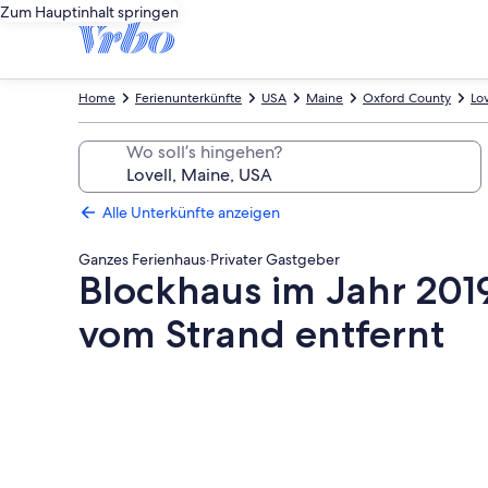
Zum Hauptinhalt springen
Home
Ferienunterkünfte
USA
Maine
Oxford County
Lov
Wo soll’s hingehen?
Alle Unterkünfte anzeigen
Ganzes Ferienhaus
·
Privater Gastgeber
Blockhaus im Jahr 2019
vom Strand entfernt
Fotogalerie
von
Blockhaus
im