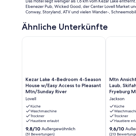
Das Hotel liegt weniger als 1,6 km vom Kezar Lake entfernt.
Ebenezer Pub, Wicked Good, der Center Lovell Market und 
Conway, Storyland, ATV und vielen Wander-, Schneemobil
Ähnliche Unterkünfte
Kezar Lake 4-Bedroom 4-Season House w/Easy Acce
Mtn Ansicht S
Kezar
Mtn
Kezar Lake 4-Bedroom 4-Season
Mtn Ansicht
Lake
Ansicht
House w/Easy Access to Pleasant
Laub, Skifa
4-
Storyland,
Mtn/Sunday River
Fryeburg M
Bedroom
Golf,
erlaubt
Lovell
Jackson
4-
Laub,
Season
Skifahren,
Küche
Küche
House
Waschmaschine
Steckdosen,
Waschmasch
Trockner
Trockner
w/Easy
Fryeburg
Haustiere erlaubt
Haustiere erl
Access
Messe,
to
Haustiere
9.8
9.6
9,8/10
9,6/10
Außergewöhnlich
Auße
Pleasant
erlaubt
von
von
(51 Bewertungen)
(213 Bewertung