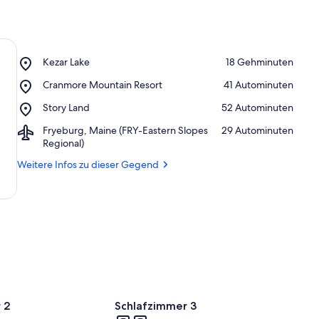
n
t
e
r
k
Place,
Kezar Lake
‪18 Gehminuten‬
ü
Kezar
n
Place,
Cranmore Mountain Resort
‪41 Autominuten‬
Lake
f
Cranmore
Place,
Story Land
‪52 Autominuten‬
t
Mountain
Story
e
Resort
Airport,
Fryeburg, Maine (FRY-Eastern Slopes
‪29 Autominuten‬
Land
n
Fryeburg,
Regional)
Maine
i
Weitere Infos zu dieser Gegend
(FRY-
n
Eastern
Slopes
d
Regional)
i
e
s
e
r
G
e
 2
Schlafzimmer 3
g