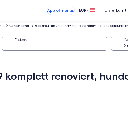
•
App öffnen
EUR
Unterkunft 
ell
Center Lovell
Blockhaus im Jahr 2019 komplett renoviert, hundefreundlich,
Daten
G
 komplett renoviert, hundef