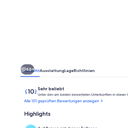
Jahr
2019
komplett
renoviert,
hundefreundlich,
1.
1
Meile
46+
vom
Übersicht
Ausstattung
Lage
Richtlinien
Strand
entfernt
Bewertungen
10
Sehr beliebt
von
Unter den am besten bewerteten Unterkünften in dieser
10,
Alle 101 geprüften Bewertungen anzeigen
Sehr
beliebt
Highlights
Jachthafen