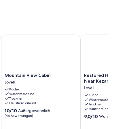
Haustiere erlaubt
emporary Farmhouse [Lakes & Mountains]
Mountain View Cabin
Restored Historic Farm
Mountain
Restored
Mountain View Cabin
Restored Historic F
View
Historic
Near Kezar Lake & C
Lovell
Cabin
Farmhouse
Lovell
Küche
Lovell
Near
Waschmaschine
Kezar
Küche
Trockner
Waschmaschine
Lake
Haustiere erlaubt
Trockner
&
Haustiere erlaubt
10.0
10/10
Außergewöhnlich
Country
von
9.0
(46 Bewertungen)
Club
9,0/10
Wunderbar
(2 B
10,
von
Lovell
Außergewöhnlich,
10,