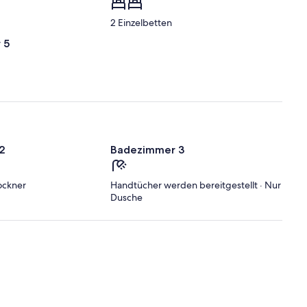
e
n
2 Einzelbetten
d
 5
2
Badezimmer 3
rockner
Handtücher werden bereitgestellt · Nur
Dusche