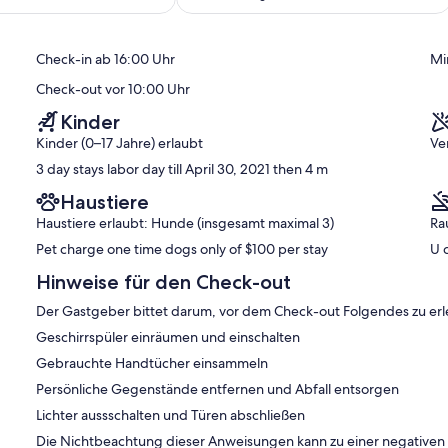
10,
ich,
Außergewöhnlich,
(21
Check-in ab 16:00 Uhr
Mi
)
Bewertungen)
Check-out vor 10:00 Uhr
Kinder
Kinder (0–17 Jahre) erlaubt
Ve
3 day stays labor day till April 30, 2021 then 4 m
Haustiere
Haustiere erlaubt: Hunde (insgesamt maximal 3)
Ra
Pet charge one time dogs only of $100 per stay
U 
Hinweise für den Check-out
Der Gastgeber bittet darum, vor dem Check-out Folgendes zu erl
Geschirrspüler einräumen und einschalten
Gebrauchte Handtücher einsammeln
Persönliche Gegenstände entfernen und Abfall entsorgen
Lichter aussschalten und Türen abschließen
Die Nichtbeachtung dieser Anweisungen kann zu einer negative