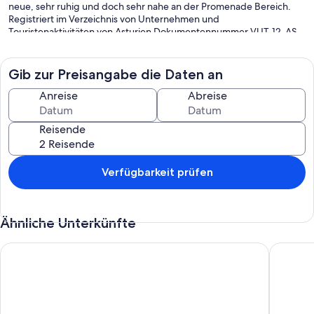
neue, sehr ruhig und doch sehr nahe an der Promenade Bereich.
Registriert im Verzeichnis von Unternehmen und
Touristenaktivitäten von Asturien Dokumentennummer VUT-12-AS.
Gib zur Preisangabe die Daten an
Anreise
Abreise
Reisende
Verfügbarkeit prüfen
Ähnliche Unterkünfte
Ferienwohnung in einem neues Gebäude neben Stadtszentrum,
Ferienhau