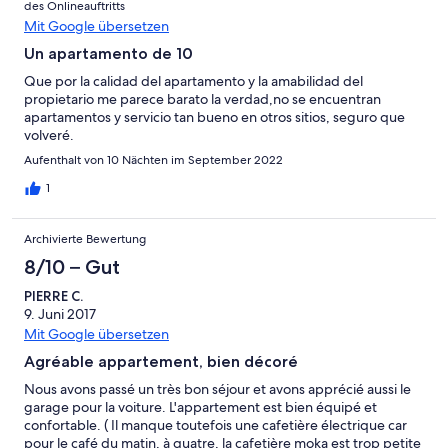
des Onlineauftritts
Mit Google übersetzen
Un apartamento de 10
Que por la calidad del apartamento y la amabilidad del
propietario me parece barato la verdad,no se encuentran
apartamentos y servicio tan bueno en otros sitios, seguro que
volveré.
Aufenthalt von 10 Nächten im September 2022
1
Archivierte Bewertung
8/10 – Gut
PIERRE C.
9. Juni 2017
Mit Google übersetzen
Agréable appartement, bien décoré
Nous avons passé un très bon séjour et avons apprécié aussi le
garage pour la voiture. L'appartement est bien équipé et
confortable. ( Il manque toutefois une cafetière électrique car
pour le café du matin, à quatre, la cafetière moka est trop petite