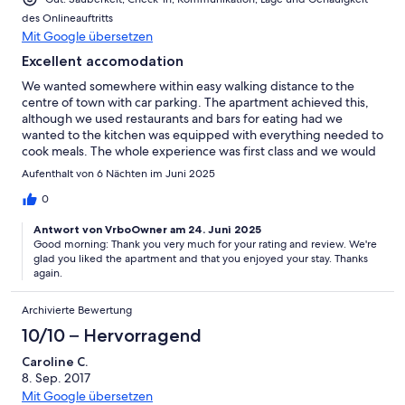
des Onlineauftritts
Mit Google übersetzen
Excellent accomodation
We wanted somewhere within easy walking distance to the
centre of town with car parking. The apartment achieved this,
although we used restaurants and bars for eating had we
wanted to the kitchen was equipped with everything needed to
cook meals. The whole experience was first class and we would
use again. Luis' instructions were simple and concise.
Aufenthalt von 6 Nächten im Juni 2025
0
Antwort von VrboOwner am 24. Juni 2025
Good morning: Thank you very much for your rating and review. We're
glad you liked the apartment and that you enjoyed your stay. Thanks
again.
Archivierte Bewertung
10/10 – Hervorragend
Caroline C.
8. Sep. 2017
Mit Google übersetzen