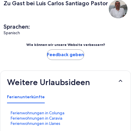
Zu Gast bei Luis Carlos Santiago Pastor
Sprachen:
Spanisch
Wie können wir unsere Website verbessern?
Feedback geben
Weitere Urlaubsideen
Ferienunterkünfte
L
Ferienwohnungen in Colunga
i
L
Ferienwohnungen in Caravia
n
i
L
Ferienwohnungen in Llanes
k
n
i