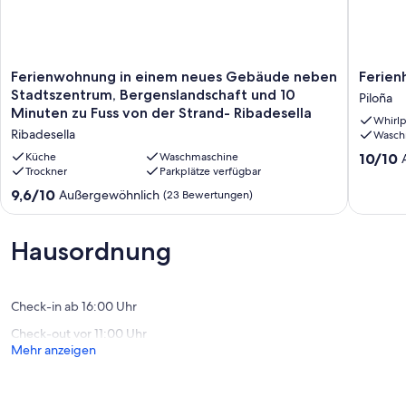
Ferienwohnung
Ferienh
Ferienwohnung in einem neues Gebäude neben
Ferien
in
Las
Stadtszentrum, Bergenslandschaft und 10
Piloña
einem
Casitas
Minuten zu Fuss von der Strand- Ribadesella
Whirlp
neues
de
Ribadesella
Wasch
Gebäude
Valles
neben
für
10.0
Küche
Waschmaschine
10/10
Stadtszentrum,
Trockner
Parkplätze verfügbar
2
von
Bergenslandschaft
Persone
10,
9.6
9,6/10
Außergewöhnlich
(23 Bewertungen)
und
Piloña
Außerge
von
10
(1
10,
Minuten
Bewertu
Außergewöhnlich,
Hausordnung
zu
(23
Fuss
Bewertungen)
von
der
Check-in ab 16:00 Uhr
Strand-
Check-out vor 11:00 Uhr
Ribadesella
Mehr anzeigen
Ribadesella