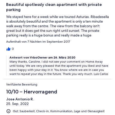
Beautiful spotlessly clean apartment with private
parking
We stayed here for a week while we toured Asturias. Ribadesella
is absolutely beautiful and the apartment is only a ten minute
walk away from the centre. The view from the balcony isn't
great but it does get the sun right until sunset. The private
parking really is a huge bonus and really made a huge
difference to our holiday. The apartment has everything you
Aufenthalt von 7 Nächten im September 2017
could ever need for a great holiday and we would highly
recommend it to others wishing to visit the area.
0
Antwort von VrboOwner am 26. März 2020
Many thanks, Caroline. I did not see your comment on Home Away
until today. We are very pleased that the apartment you liked and have
been happy with your stay in it. You know where we are in case you
want to repeat your stay in the future. Thank you very much. Luis Carlos
Verifizierte Bewertung
10/10 – Hervorragend
Jose Antonio R.
25. Sep. 2022
Gut: Sauberkeit, Check-in, Kommunikation, Lage und Genauigkeit