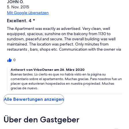
JOHN O.
5. Nov. 2015
Mit Google übersetzen
Excellent. 4 *
The Apartment was exactly as advertised. Very clean, well
equipped, spacious, sunshine on the balcony from 1130 to
sundown, peaceful and secure. The overall building was well
maintained. The location was perfect. Only minutes from
restaurants , bars, shops etc. Communication with the owner via
e mail was excellent.
0
Antwort von VrboOwner am 26. März 2020
Buenas tardes: Lo cierto es que no había visto en la página su
comentario sobre el apartamento. Muchas gracias. Para nosotros fue un
placer que estuvieran hospedados en nuestra propiedad. Muchas
gracias de nuevo.
Alle Bewertungen anzeigen
Über den Gastgeber