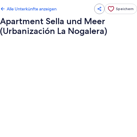
Alle Unterkünfte anzeigen
Speichern
Apartment Sella und Meer
(Urbanización La Nogalera)
Fotogalerie
von
Apartment