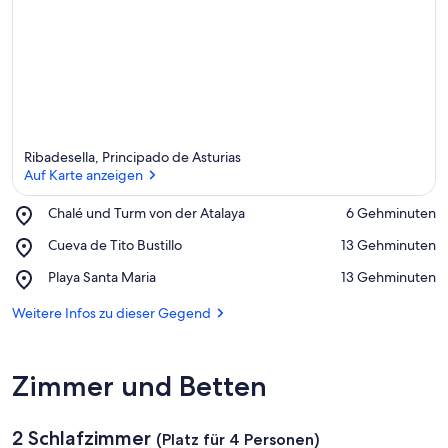
Ribadesella, Principado de Asturias
Auf Karte anzeigen
Place,
Chalé und Turm von der Atalaya
‪6 Gehminuten‬
Chalé
Auf Karte anzeigen
Place,
Cueva de Tito Bustillo
‪13 Gehminuten‬
und
Cueva
Turm
Place,
Playa Santa Maria
‪13 Gehminuten‬
de
von
Playa
Tito
der
Santa
Weitere Infos zu dieser Gegend
Bustillo
Atalaya
Maria
Zimmer und Betten
2 Schlafzimmer
(Platz für 4 Personen)