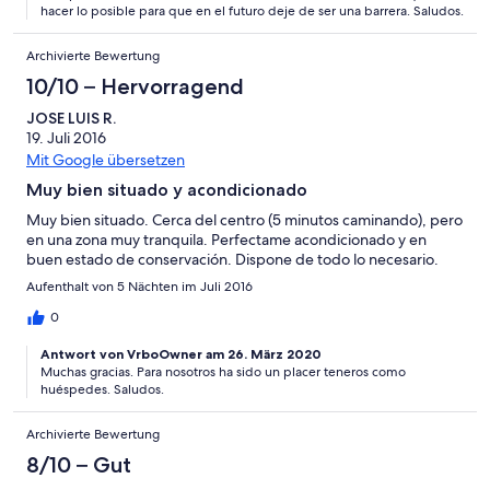
hacer lo posible para que en el futuro deje de ser una barrera. Saludos.
expect people to speak English but to be met over 3 hours after
the initial phone call with a travel tired 3 year old wasn't the best
Archivierte Bewertung
start.
10/10 – Hervorragend
JOSE LUIS R.
19. Juli 2016
Mit Google übersetzen
Muy bien situado y acondicionado
Muy bien situado. Cerca del centro (5 minutos caminando), pero
en una zona muy tranquila. Perfectame acondicionado y en
buen estado de conservación. Dispone de todo lo necesario.
Aufenthalt von 5 Nächten im Juli 2016
0
Antwort von VrboOwner am 26. März 2020
Muchas gracias. Para nosotros ha sido un placer teneros como
huéspedes. Saludos.
Archivierte Bewertung
8/10 – Gut