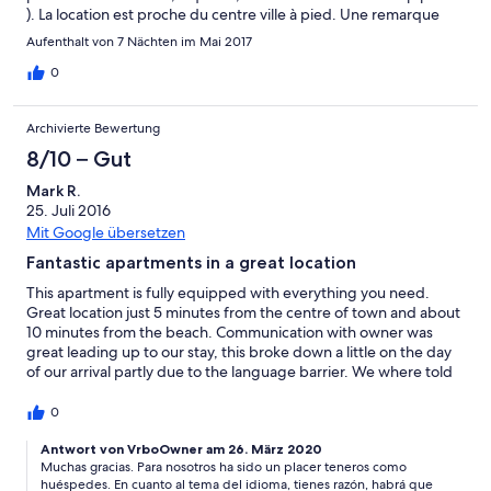
). La location est proche du centre ville à pied. Une remarque
toutefois : le propriétaire n'étant pas sur place, une personne
Aufenthalt von 7 Nächten im Mai 2017
est chargée de la remise des clés. Nous avons téléphoné 1 heure
avant notre arrivée, comme prévu, mais avons dû attendre le
0
monsieur 30 minutes, puis peu d'explications. Pour le départ,
de nouveau le même retard alors que nous avions pris rendez
Archivierte Bewertung
vous la veille. Accueil à améliorer.
8/10 – Gut
Mark R.
25. Juli 2016
Mit Google übersetzen
Fantastic apartments in a great location
This apartment is fully equipped with everything you need.
Great location just 5 minutes from the centre of town and about
10 minutes from the beach. Communication with owner was
great leading up to our stay, this broke down a little on the day
of our arrival partly due to the language barrier. We where told
to ring the owners friend who apparently spoke English, when
we where 1 hour away which we did, the friend hung up on us
0
saying he didn't speak any English. After many phone calls
between us the owner and his friend we where eventually met
Antwort von VrboOwner am 26. März 2020
Muchas gracias. Para nosotros ha sido un placer teneros como
after waiting outside for over 2 hours. This is the only reason I
huéspedes. En cuanto al tema del idioma, tienes razón, habrá que
am not giving 5 stars. My Spanish should be better and I don't