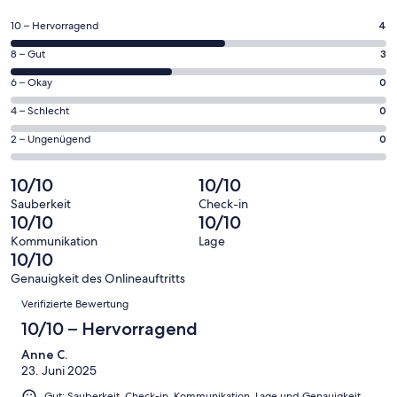
in
einem
4
10 – Hervorragend
4
neuen
von
Fenster
3
8 – Gut
3
insgesamt
geöffnet
von
7
0
6 – Okay
0
insgesamt
Gästebewertungen
von
7
0
4 – Schlecht
0
haben
insgesamt
Gästebewertungen
von
eine
7
0
2 – Ungenügend
0
haben
insgesamt
Bewertung
Gästebewertungen
von
eine
7
von
haben
insgesamt
10/10
10/10
Bewertung
Gästebewertungen
10
eine
7
von
haben
Sauberkeit
Check-in
-
Bewertung
Gästebewertungen
10/10
10/10
8
eine
Hervorragend
von
haben
-
Bewertung
Kommunikation
Lage
6
eine
10/10
Gut
von
-
Bewertung
4
Genauigkeit des Onlineauftritts
Okay
von
Bewertungen
-
Verifizierte Bewertung
2
Schlecht
-
10/10 – Hervorragend
Ungenügend
Anne C.
23. Juni 2025
Gut: Sauberkeit, Check-in, Kommunikation, Lage und Genauigkeit