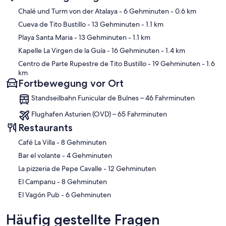
Karte
Chalé und Turm von der Atalaya
- 6 Gehminuten
- 0.6 km
Cueva de Tito Bustillo
- 13 Gehminuten
- 1.1 km
Playa Santa Maria
- 13 Gehminuten
- 1.1 km
Kapelle La Virgen de la Guía
- 16 Gehminuten
- 1.4 km
Centro de Parte Rupestre de Tito Bustillo
- 19 Gehminuten
- 1.6
km
Fortbewegung vor Ort
Standseilbahn Funicular de Bulnes – 46 Fahrminuten
Flughafen Asturien (OVD) – 65 Fahrminuten
Restaurants
‪Café La Villa - ‬8 Gehminuten
‪Bar el volante - ‬4 Gehminuten
‪La pizzeria de Pepe Cavalle - ‬12 Gehminuten
‪El Campanu - ‬8 Gehminuten
‪El Vagón Pub - ‬6 Gehminuten
Häufig gestellte Fragen