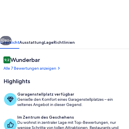
Sella
und
Meer
(Urbanización
La
rück
Weiter
Nogalera)
80+
Übersicht
Ausstattung
Lage
Richtlinien
Bewertungen
Wunderbar
9,2
9,2 von 10.
Alle 7 Bewertungen anzeigen
Highlights
Garagenstellplatz verfügbar
Genieße den Komfort eines Garagenstellplatzes – ein
Außenbereich
seltenes Angebot in dieser Gegend.
Im Zentrum des Geschehens
Du wohnst in zentraler Lage mit Top-Bewertungen, nur
wenige Schritte von tollen Attraktionen, Restaurants und