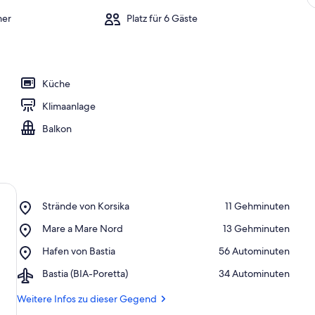
mer
Platz für 6 Gäste
Küche
Klimaanlage
Balkon
Place,
Strände von Korsika
‪11 Gehminuten‬
Strände
Place,
Mare a Mare Nord
‪13 Gehminuten‬
von
Mare
Korsika
Place,
Hafen von Bastia
‪56 Autominuten‬
a
Hafen
Mare
Airport,
Bastia (BIA-Poretta)
‪34 Autominuten‬
von
Nord
Bastia
Bastia
(BIA-
Weitere Infos zu dieser Gegend
Poretta)