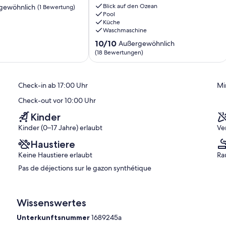
the
Blick auf den Ozean
gewöhnlich
(1 Bewertung)
sea
Pool
Küche
80m
Waschmaschine
from
ich,
the
10.0
10/10
Außergewöhnlich
beach
von
(18 Bewertungen)
gerie. Feel free to visit their website to discover all the services
of
10,
prunete
Außergewöhnlich,
Cervione
(18
Check-in ab 17:00 Uhr
Mi
Bewertungen)
r just opposite, including bakery, supermarket, restaurant,
car, the pretty little tavern port 10 minutes by car with bar
Check-out vor 10:00 Uhr
Kinder
:30, Porto Vecchio 1:30, Ajaccio 2:30.
Kinder (0–17 Jahre) erlaubt
Ve
Haustiere
Keine Haustiere erlaubt
Ra
Pas de déjections sur le gazon synthétique
Wissenswertes
Unterkunftsnummer
1689245a