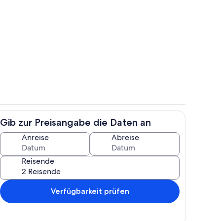
Eigene Küche
Gib zur Preisangabe die Daten an
reien
Zimmer
Anreise
Abreise
Reisende
Verfügbarkeit prüfen