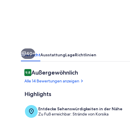
Shops
on
foot,
River
10
min
40+
Übersicht
Ausstattung
Lage
Richtlinien
Bewertungen
Außergewöhnlich
9,8
9,8 von 10.
Alle 14 Bewertungen anzeigen
Highlights
Strand
Entdecke Sehenswürdigkeiten in der Nähe
Zu Fuß erreichbar: Strände von Korsika