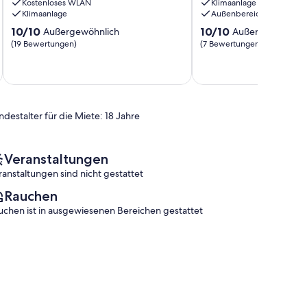
Kostenloses WLAN
Klimaanlage
mer
Boziu
Klimaanlage
Außenbereich
Poggio-
10.0
10.0
10/10
10/10
Außergewöhnlich
Außergewöhnlic
Mezzana
von
von
(19 Bewertungen)
(7 Bewertungen)
10,
10,
Außergewöhnlich,
Außergewöhnlich,
(19
(7
Bewertungen)
Bewertungen)
ndestalter für die Miete: 18 Jahre
Veranstaltungen
ranstaltungen sind nicht gestattet
Rauchen
uchen ist in ausgewiesenen Bereichen gestattet