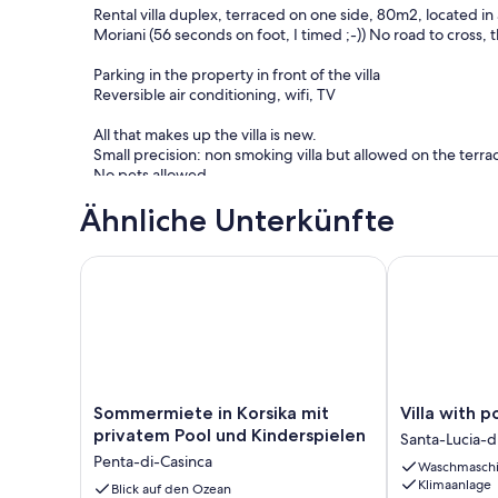
Rental villa duplex, terraced on one side, 80m2, located in
Moriani (56 seconds on foot, I timed ;-)) No road to cross,
Parking in the property in front of the villa
Reversible air conditioning, wifi, TV
All that makes up the villa is new.
Small precision: non smoking villa but allowed on the terra
No pets allowed.
Ähnliche Unterkünfte
On the ground floor:
Bathroom shower + WC
Laundry room with washing machine, necessary cleaning +
Sommermiete in Korsika mit privatem Pool und Kin
Villa with poo
Fitted kitchen, ceramic hob, microwave, oven, coffee maker,
Lounge with convertible sofa, TV
Upstairs :
Bathroom shower + WC
One bedroom with two 90 cm beds, large storage cupbo
A bedroom with a bed 140 cm, large storage cupboard, TV 
Sommermiete
Villa
Sommermiete in Korsika mit
Villa with p
in
with
privatem Pool und Kinderspielen
Outside :
Santa-Lucia-d
Korsika
pool
Private path between the car park and the garden / terrac
Penta-di-Casinca
Waschmasch
mit
Santa-
23m2 terrace with table, chairs, garden furniture, synthet
Klimaanlage
privatem
Blick auf den Ozean
Lucia-
70m2 garden