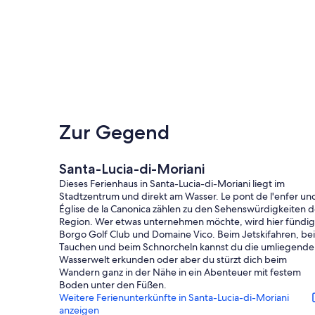
Zur Gegend
Santa-Lucia-di-Moriani
Dieses Ferienhaus in Santa-Lucia-di-Moriani liegt im
Stadtzentrum und direkt am Wasser. Le pont de l'enfer un
Église de la Canonica zählen zu den Sehenswürdigkeiten d
Region. Wer etwas unternehmen möchte, wird hier fündig
Borgo Golf Club und Domaine Vico. Beim Jetskifahren, be
Tauchen und beim Schnorcheln kannst du die umliegende
Wasserwelt erkunden oder aber du stürzt dich beim
Wandern ganz in der Nähe in ein Abenteuer mit festem
Boden unter den Füßen.
Weitere Ferienunterkünfte in Santa-Lucia-di-Moriani
anzeigen