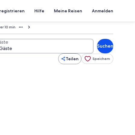
registrieren
Hilfe
Meine Reisen
Anmelden
ver 10 min
äste
Suchen
Teilen
Speichern