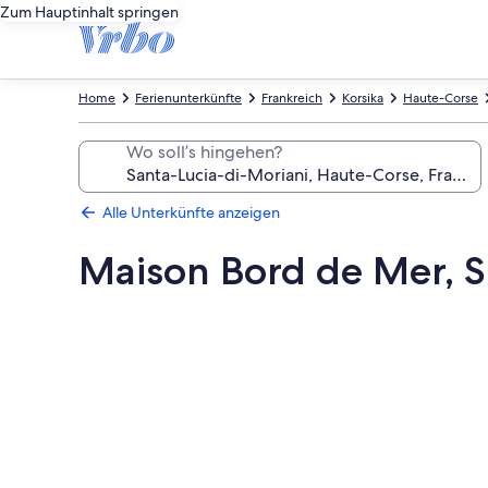
Zum Hauptinhalt springen
Home
Ferienunterkünfte
Frankreich
Korsika
Haute-Corse
Wo soll’s hingehen?
Alle Unterkünfte anzeigen
Maison Bord de Mer, Sh
Fotogalerie
von
Maison
Bord
de
Mer,