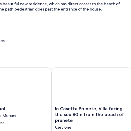
 a beautiful new residence, which has direct access to the beach of
 the path pedestrian goes past the entrance of the house.
ces
 storage
derspielen
l
In Casetta Prunete, Villa facing the 
 toaster, dishwasher, iron and ironing board ...
ard
and private terrace facing south
In
ool
In Casetta Prunete, Villa facing
Casetta
the sea 80m from the beach of
i-Moriani
Prunete,
e
prunete
ine
Villa
ic grass and barbecue
Cervione
facing