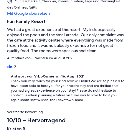
Gut: Sauberkeit, Check-in, Kommunikation, Lage und Genauigkeit
des Onlineauftritts
Mit Google übersetzen
Fun Family Resort
We had a great experience at this resort. My kids especially
enjoyed the pools and the small arcade. Our only complaint was
the cafe at the activity center where everything was made from
frozen food and it was ridiculously expensive for not great
quality food. The rooms were spacious and clean.
Aufenthalt von 3 Nächten im August 2021
0
Antwort von VrboOwner am 16. Aug. 2021
Thank you very much for your kind review, Emilie! We are so pleased to
have been able to host you for your recent stay and are thrilled that
you had a great experience on your stay! Please do not hesitate to
contact us when planning a future visit, we would love to host you
again soon! Best wishes, the Leavetown Team
Verifizierte Bewertung
10/10 – Hervorragend
Kristen R.