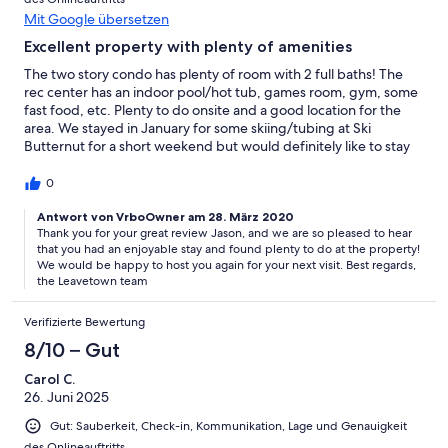
Mit Google übersetzen
Excellent property with plenty of amenities
The two story condo has plenty of room with 2 full baths! The
rec center has an indoor pool/hot tub, games room, gym, some
fast food, etc. Plenty to do onsite and a good location for the
area. We stayed in January for some skiing/tubing at Ski
Butternut for a short weekend but would definitely like to stay
here again in the warmer months.
0
Antwort von VrboOwner am 28. März 2020
Thank you for your great review Jason, and we are so pleased to hear
that you had an enjoyable stay and found plenty to do at the property!
We would be happy to host you again for your next visit. Best regards,
the Leavetown team
Verifizierte Bewertung
8/10 – Gut
Carol C.
26. Juni 2025
Gut: Sauberkeit, Check-in, Kommunikation, Lage und Genauigkeit
des Onlineauftritts