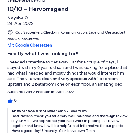
Verifizierte Bewertung
10/10 – Hervorragend
Neysha O.
24. Apr. 2022
Gut: Sauberkeit, Check-in, Kommunikation, Lage und Genauigkeit
des Onlineauftritts
Mit Google übersetzen
Exactly what I was looking for!!
I needed sometime to get away just for a couple of days, I
stayed with my 6 year old son and I was looking for a place that
had what I needed and mostly things that would interest him
also. The villa was clean and very spacious with 1 bedroom
upstairs and 2 bathrooms one on each floor, an amazing bed
and the kitchen had everything I needed. The porch was
Aufenthalt von 2 Nächten im April 2022
perfect to have breakfast outside getting some fresh air in the
morning. The recreational and the pool area are perfect for kids
0
all ages, you have everything you need and more. Definitely
Antwort von VrboOwner am 29. Mai 2022
coming pack for summer time.
Dear Neysha, thank you for a very well-rounded and thorough review
of your visit. We appreciate your hard work in putting this review
together and know it will be helpful and informative for our guests.
Have a good day! Sincerely, Your Leavetown Team