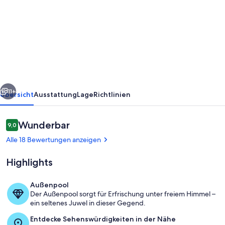
Villa
mit
Zugang
zu
2
Pools,
rück
Weiter
einem
11+
Übersicht
Ausstattung
Lage
Richtlinien
Whirlpool,
einem
Bewertungen
Wunderbar
9,0
9,0 von 10.
18-
Alle 18 Bewertungen anzeigen
Loch-
Highlights
Minigolfplatz
und
Außenpool
vielem
Der Außenpool sorgt für Erfrischung unter freiem Himmel –
Unterkunftsgelände
ein seltenes Juwel in dieser Gegend.
mehr
Entdecke Sehenswürdigkeiten in der Nähe