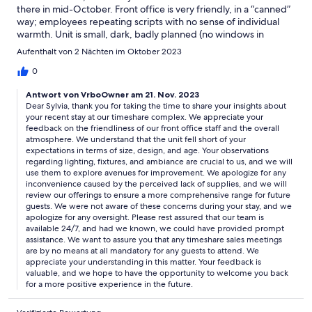
there in mid-October. Front office is very friendly, in a “canned”
way; employees repeating scripts with no sense of individual
warmth. Unit is small, dark, badly planned (no windows in
kitchen area or bathrooms) and OLD - maybe mid-80s. Very
Aufenthalt von 2 Nächten im Oktober 2023
cheap fixtures and cabinets (peeling veneer). Inadequate
lighting. Very undersupplied compared to most VRBOs - not
0
even a salt shaker. Not a place where one would want to spend
Antwort von VrboOwner am 21. Nov. 2023
time. Location was convenient if somewhat isolated. No charm.
Dear Sylvia, thank you for taking the time to share your insights about
Would not recommend.
your recent stay at our timeshare complex. We appreciate your
feedback on the friendliness of our front office staff and the overall
atmosphere. We understand that the unit fell short of your
expectations in terms of size, design, and age. Your observations
regarding lighting, fixtures, and ambiance are crucial to us, and we will
use them to explore avenues for improvement. We apologize for any
inconvenience caused by the perceived lack of supplies, and we will
review our offerings to ensure a more comprehensive range for future
guests. We were not aware of these concerns during your stay, and we
apologize for any oversight. Please rest assured that our team is
available 24/7, and had we known, we could have provided prompt
assistance. We want to assure you that any timeshare sales meetings
are by no means at all mandatory for any guests to attend. We
appreciate your understanding in this matter. Your feedback is
valuable, and we hope to have the opportunity to welcome you back
for a more positive experience in the future.