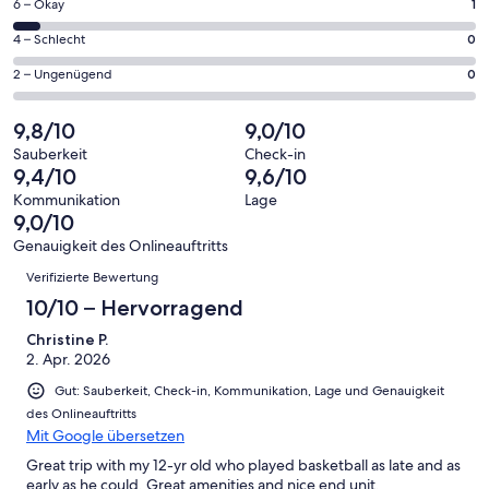
18
1
6 – Okay
1
insgesamt
Gästebewertungen
von
18
0
4 – Schlecht
0
haben
insgesamt
Gästebewertungen
von
eine
18
0
2 – Ungenügend
0
haben
insgesamt
Bewertung
Gästebewertungen
von
eine
18
von
haben
insgesamt
9,8/10
9,0/10
Bewertung
Gästebewertungen
10
eine
18
von
haben
Sauberkeit
Check-in
-
Bewertung
Gästebewertungen
9,4/10
9,6/10
8
eine
Hervorragend
von
haben
-
Bewertung
Kommunikation
Lage
6
eine
9,0/10
Gut
von
-
Bewertung
4
Genauigkeit des Onlineauftritts
Okay
von
Bewertungen
-
Verifizierte Bewertung
2
Schlecht
-
10/10 – Hervorragend
Ungenügend
Christine P.
2. Apr. 2026
Gut: Sauberkeit, Check-in, Kommunikation, Lage und Genauigkeit
des Onlineauftritts
Mit Google übersetzen
Great trip with my 12-yr old who played basketball as late and as
early as he could. Great amenities and nice end unit.