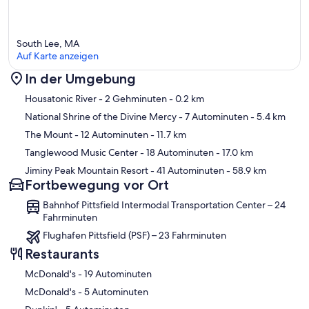
South Lee, MA
Auf Karte anzeigen
In der Umgebung
Karte
Housatonic River
- 2 Gehminuten
- 0.2 km
National Shrine of the Divine Mercy
- 7 Autominuten
- 5.4 km
The Mount
- 12 Autominuten
- 11.7 km
Tanglewood Music Center
- 18 Autominuten
- 17.0 km
Jiminy Peak Mountain Resort
- 41 Autominuten
- 58.9 km
Fortbewegung vor Ort
Bahnhof Pittsfield Intermodal Transportation Center – 24
Fahrminuten
Flughafen Pittsfield (PSF) – 23 Fahrminuten
Restaurants
‪McDonald's - ‬19 Autominuten
‪McDonald's - ‬5 Autominuten