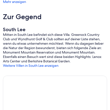
Mehr anzeigen
• Leider muss Ihr pelziger bester Freund dies aussetzen, da
Haustiere in diesem Gerät nicht erlaubt sind
• Wenn Sie mit dem Auto anreisen, stehen Ihnen KOSTENLOSE
Zur Gegend
Parkplätze vor Ort zur Verfügung.
• Bei der Ankunft werden Sie um eine erstattbare Kaution in Höhe
von 115 USD gebeten, die zurückerstattet wird, sofern keine
South Lee
Schäden oder zusätzliche Reinigung erforderlich sind
Mitten in South Lee befindet sich diese Villa. Greenock Country
• Die Eigenschaften hier sind individuell eingerichtet, so dass es
Club und Wyndhurst Golf & Club sollten auf deiner Liste stehen,
einige Unterschiede in der Einrichtung und Möblierung von einer
wenn du etwas unternehmen möchtest. Wenn du dagegen lieber
Wohnung zur nächsten geben kann, aber alle sind zu einem tollen
die Natur der Region bewunderst, bieten sich folgende Ziele an:
Standard fertig! Wenn Sie eine spezielle Anfrage haben,
Monument Mountain Reservation und Monument Mountain.
informieren Sie bitte unser Team bei der Buchung. Gerne fügen wir
Ebenfalls einen Besuch wert sind diese beiden Highlights: Lenox
Ihrer Reservierung eine Anfrage hinzu
Arts Center und Berkshire Botanical Garden.
Weitere Villen in South Lee anzeigen