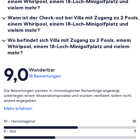
einem Whirlpool, einem 18-Loch-Minigolfplatz und
vielem mehr?
Wann ist der Check-out bei Villa mit Zugang zu 2 Pools,
einem Whirlpool, einem 18-Loch-Minigolfplatz und
vielem mehr?
Wo befindet sich Villa mit Zugang zu 2 Pools, einem
Whirlpool, einem 18-Loch-Minigolfplatz und vielem
mehr?
Bewertungen
9,0
Wunderbar
18 Bewertungen
Die Bewertungen werden in chronologischer Reihenfolge angezeigt,
unterliegen einem Moderationsprozess und wurden verifiziert, sofern nicht
anders angegeben.
Wird
Mehr erfahren
in
einem
10
10 – Hervorragend
10
neuen
von
Fenster
7
8 – Gut
7
insgesamt
geöffnet
von