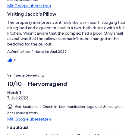
Mit Google übersetzen
Visiting Jacob's Pillow
The property is impressive: it feels like a ski resort. Lodging had
a king bed and a queen pullout in a two-bath duplex with a full
kitchen. Wasn't aware that the complex had a pool. Only small
caveat was that the pillowcases hadn't been changed in the
bedding for the pullout.
Aufenthalt von 1 Nacht im Juni 2025
0
Verifizierte Bewertung
10/10 – Hervorragend
Heidi T.
7. Juli 2023
Gut: Sauberkeit, Check-in, Kommunikation, Lage und Genauigkeit
des Onlineauftritts
Mit Google übersetzen
Fabulous!