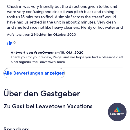
Check in was very friendly but the directions given to the unit
were very confusing and since it was pitch black and raining it
took us 15 minutes to find. A simple "across the street" would
have had us settled in the unit in about 2 minutes. Very clean
and smelled nice not like heavy cleaners. Plenty of hot water and
quiet unit. Great deck and table. Very convenient to all our
Aufenthalt von 2 Nächten im Oktober 2020
destinations.
0
Antwort von VrboOwner am 18. Okt. 2020
Thank you for your review, Paige, and we hope you had a pleasant visit!
Kind regards, the Leavetown Team
Alle Bewertungen anzeigen
Über den Gastgeber
Zu Gast bei Leavetown Vacations
Sprachen: