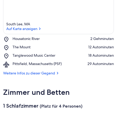
South Lee, MA
Auf Karte anzeigen
Place,
Housatonic River
‪2 Gehminuten‬
Housatonic
Auf Karte anzeigen
Place,
The Mount
‪12 Autominuten‬
River
The
Place,
Tanglewood Music Center
‪18 Autominuten‬
Mount
Tanglewood
Airport,
Pittsfield, Massachusetts (PSF)
‪29 Autominuten‬
Music
Pittsfield,
Center
Massachusetts
Weitere Infos zu dieser Gegend
(PSF)
Zimmer und Betten
1 Schlafzimmer
(Platz für 4 Personen)