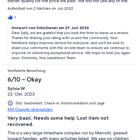
better quality for the price we paid. We did not use any of the
outside activities, and understand that these would increase the
Aufenthalt von 2 Nächten im Juli 2022
cost. Location was great as we were going to Tanglewood.
1
Antwort von VrboOwner am 27. Juli 2022
Dear Sally, we are grateful that you took the time to leave us a review.
Thanks for sharing your rating with us and the community. Your
feedback helps improve service for everyone, and we’ll be sure to
share your comments with the on-site team to ensure we continue to
improve on delivering exceptional service. We hope to host you again
soon. Sincerely, Your Leavetown Team
Verifizierte Bewertung
6/10 – Okay
Sylvia W.
23. Okt. 2023
Gut: Sauberkeit, Check-in, Kommunikation und Lage
Mit Google übersetzen
Very basic. Needs some help. Lost item not
recovered.
This is a very large timeshare complex run by Marriott, geared
toward families, with many activities listed. We saw no children