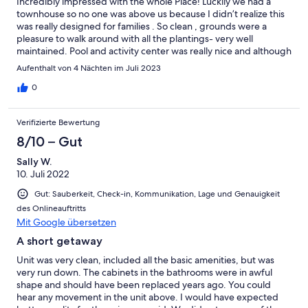
Incredibly impressed with the whole Place! Luckily we had a
townhouse so no one was above us because I didn’t realize this
was really designed for families . So clean , grounds were a
pleasure to walk around with all the plantings- very well
maintained. Pool and activity center was really nice and although
we didn’t use the activity center, I would have loved it with a
Aufenthalt von 4 Nächten im Juli 2023
young family . All the staff were friendly and it was just a
pleasure staying there.
0
Verifizierte Bewertung
8/10 – Gut
Sally W.
10. Juli 2022
Gut: Sauberkeit, Check-in, Kommunikation, Lage und Genauigkeit
des Onlineauftritts
Mit Google übersetzen
A short getaway
Unit was very clean, included all the basic amenities, but was
very run down. The cabinets in the bathrooms were in awful
shape and should have been replaced years ago. You could
hear any movement in the unit above. I would have expected