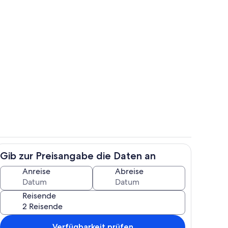
h
Zimmer
Gib zur Preisangabe die Daten an
gelände
Pool
Anreise
Abreise
Reisende
Verfügbarkeit prüfen