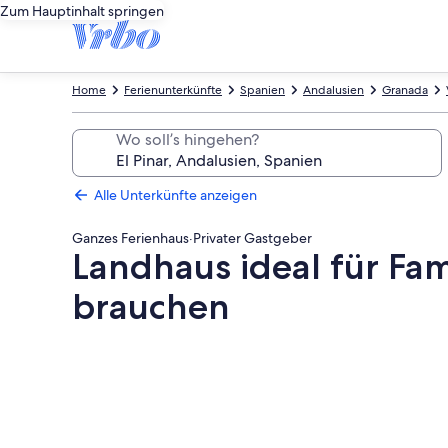
Zum Hauptinhalt springen
Home
Ferienunterkünfte
Spanien
Andalusien
Granada
Wo soll’s hingehen?
Alle Unterkünfte anzeigen
Ganzes Ferienhaus
·
Privater Gastgeber
Landhaus ideal für Fa
brauchen
Fotogalerie
von
Landhaus
ideal