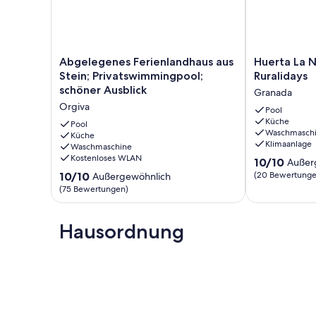
Abgelegenes
Huerta
Abgelegenes Ferienlandhaus aus
Huerta La N
Ferienlandhaus
La
Stein; Privatswimmingpool;
Ruralidays
aus
Niña
schöner Ausblick
Granada
Stein;
Arenas
Orgiva
Privatswimmingpool;
Órgiva
Pool
Küche
schöner
by
Pool
Waschmasch
Ausblick
Küche
Ruralidays
Klimaanlage
Waschmaschine
Orgiva
Granada
Kostenloses WLAN
10.0
10/10
Außer
von
10.0
10/10
(20 Bewertunge
Außergewöhnlich
10,
von
(75 Bewertungen)
Außergewöhnl
10,
(20
Außergewöhnlich,
Bewertungen
(75
Hausordnung
Bewertungen)