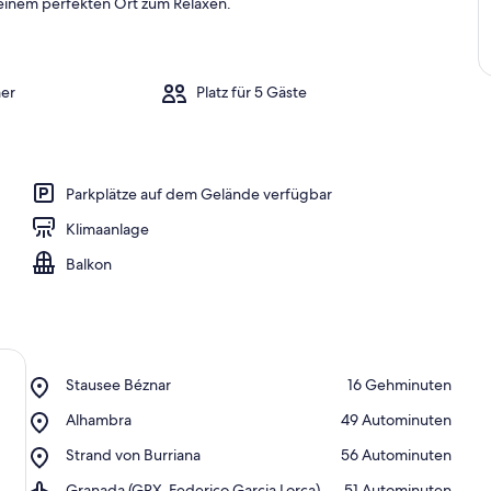
einem perfekten Ort zum Relaxen.
er
Platz für 5 Gäste
Parkplätze auf dem Gelände verfügbar
Klimaanlage
Balkon
Place,
Stausee Béznar
‪16 Gehminuten‬
Stausee
Place,
Alhambra
‪49 Autominuten‬
Béznar
Alhambra
Place,
Strand von Burriana
‪56 Autominuten‬
Strand
Airport,
Granada (GRX-Federico Garcia Lorca)
‪51 Autominuten‬