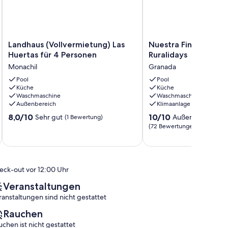
Landhaus
Nuestra
Landhaus (Vollvermietung) Las
Nuestra Finca Rural 
(Vollvermietung)
Finca
Huertas für 4 Personen
Ruralidays
Las
Rural
Monachil
Granada
Huertas
Órgiva
für
Pool
by
Pool
Küche
Küche
4
Ruralidays
Waschmaschine
Waschmaschine
Personen
Granada
Außenbereich
Klimaanlage
Monachil
8.0
10.0
8,0/10
10/10
Sehr gut
Außergewöhnlic
(1 Bewertung)
von
von
(72 Bewertungen)
10,
10,
Sehr
Außergewöhnlich,
gut,
(72
(1
Bewertungen)
eck-out vor 12:00 Uhr
Bewertung)
Veranstaltungen
ranstaltungen sind nicht gestattet
Rauchen
uchen ist nicht gestattet