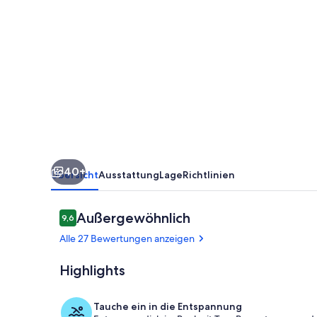
für
Familien
und
Menschen,
die
Ruhe
und
Privatsphäre
40+
brauchen
Übersicht
Ausstattung
Lage
Richtlinien
Bewertungen
Außergewöhnlich
9,6
9,6 von 10.
Alle 27 Bewertungen anzeigen
Highlights
Außenbereic
Tauche ein in die Entspannung