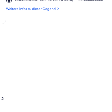
von
Granada
Burriana
(GRX-
Weitere Infos zu dieser Gegend
Federico
Garcia
Lorca)
 2