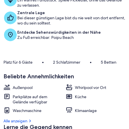
Ein wahres Fundstück: Spiele Pickleball, ohne das Gelände
zu verlassen.
Zentrale Lage
Bei dieser günstigen Lage bist du nie weit von dort entfernt,
wo du sein solltest.
Entdecke Sehenswürdigkeiten in der Nähe
Zu Fuß erreichbar: Poipu Beach
Platz für 6 Gäste
•
2 Schlafzimmer
•
5 Betten
Beliebte Annehmlichkeiten
Außenpool
Whirlpool vor Ort
Parkplätze auf dem
Küche
Gelände verfügbar
Waschmaschine
Klimaanlage
Alle anzeigen
Lerne die Gegend kennen