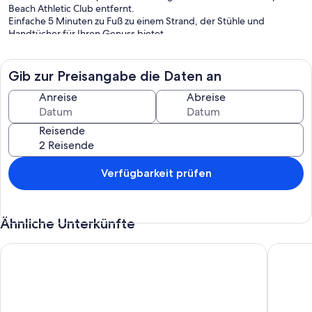
Beach Athletic Club entfernt.
Einfache 5 Minuten zu Fuß zu einem Strand, der Stühle und
Handtücher für Ihren Genuss bietet.
Gib zur Preisangabe die Daten an
Anreise
Abreise
Reisende
Verfügbarkeit prüfen
Ähnliche Unterkünfte
Verträumte 2-Zimmer-Wohnung am Kiahuna Beach in Poipu! E
Ocean Vi