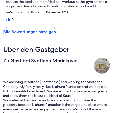
can use the pool and mom/dad can workout at the gym or take a
yoga class. And of course it's walking distance to a beautiful
beach as well as the Plantation restaurant. Nice shops and other
Aufenthalt von 6 Nächten im Dezember 2019
restaurants are a short distance away. We'll definitely be back!
0
Alle Bewertungen anzeigen
Über den Gastgeber
Zu Gast bei Svetlana Marinkovic
We are living in Arizona ( Scottsdale ) and working for Mortgage
Company. My family really likes Kiahuna Plantation and we decided
to buy beautiful apartment. We are excited to welcome our guests
and show them the beautiful island of Kauai.
We visited all Hawaiian islands and decided to purchase this
property because Kiahuna Plantation is the very quiet place where
everyone can relax and enjoy their vacation. We found the most