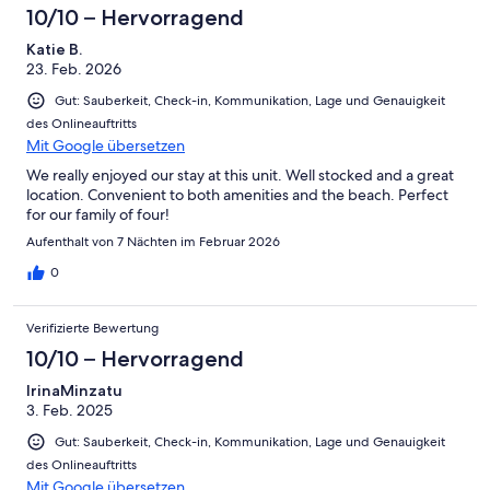
Schlecht
-
10/10 – Hervorragend
Ungenügend
Katie B.
23. Feb. 2026
Gut: Sauberkeit, Check-in, Kommunikation, Lage und Genauigkeit
des Onlineauftritts
Mit Google übersetzen
We really enjoyed our stay at this unit. Well stocked and a great
location. Convenient to both amenities and the beach. Perfect
for our family of four!
Aufenthalt von 7 Nächten im Februar 2026
0
Verifizierte Bewertung
10/10 – Hervorragend
IrinaMinzatu
3. Feb. 2025
Gut: Sauberkeit, Check-in, Kommunikation, Lage und Genauigkeit
des Onlineauftritts
Mit Google übersetzen