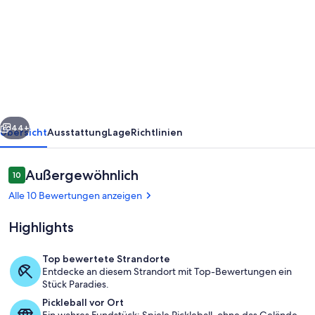
Schöne
2
BR
Kiahuna
Plantage
Wohnung
rück
Weiter
teilweise
44+
Übersicht
Ausstattung
Lage
Richtlinien
Meerblick
komplett
Bewertungen
Außergewöhnlich
10
10 von 10.
aufgerüstet
Alle 10 Bewertungen anzeigen
Highlights
Top bewertete Strandorte
Entdecke an diesem Strandort mit Top-Bewertungen ein
Speisen
Stück Paradies.
Pickleball vor Ort