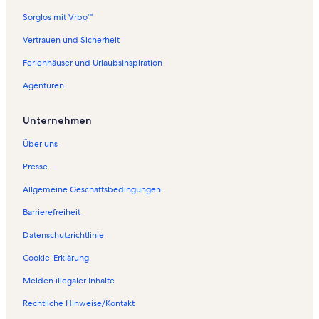
f
Sorglos mit Vrbo™
o
l
Vertrauen und Sicherheit
g
Ferienhäuser und Urlaubsinspiration
e
n
Agenturen
d
e
S
Unternehmen
e
i
Über uns
t
e
Presse
ö
Allgemeine Geschäftsbedingungen
f
f
Barrierefreiheit
n
e
Datenschutzrichtlinie
t
:
Cookie-Erklärung
F
Melden illegaler Inhalte
e
r
Rechtliche Hinweise/Kontakt
i