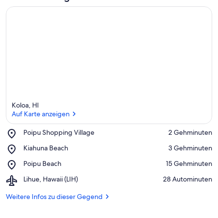
Koloa, HI
Auf Karte anzeigen
Place,
Poipu Shopping Village
‪2 Gehminuten‬
Poipu
Auf Karte anzeigen
Place,
Kiahuna Beach
‪3 Gehminuten‬
Shopping
Kiahuna
Village
Place,
Poipu Beach
‪15 Gehminuten‬
Beach
Poipu
Airport,
Lihue, Hawaii (LIH)
‪28 Autominuten‬
Beach
Lihue,
Hawaii
Weitere Infos zu dieser Gegend
(LIH)