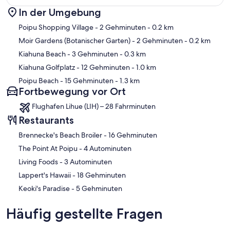
In der Umgebung
Karte
Poipu Shopping Village
- 2 Gehminuten
- 0.2 km
Moir Gardens (Botanischer Garten)
- 2 Gehminuten
- 0.2 km
Kiahuna Beach
- 3 Gehminuten
- 0.3 km
Kiahuna Golfplatz
- 12 Gehminuten
- 1.0 km
Poipu Beach
- 15 Gehminuten
- 1.3 km
Fortbewegung vor Ort
Flughafen Lihue (LIH) – 28 Fahrminuten
Restaurants
‪Brennecke's Beach Broiler - ‬16 Gehminuten
‪The Point At Poipu - ‬4 Autominuten
‪Living Foods - ‬3 Autominuten
‪Lappert's Hawaii - ‬18 Gehminuten
‪Keoki's Paradise - ‬5 Gehminuten
Häufig gestellte Fragen