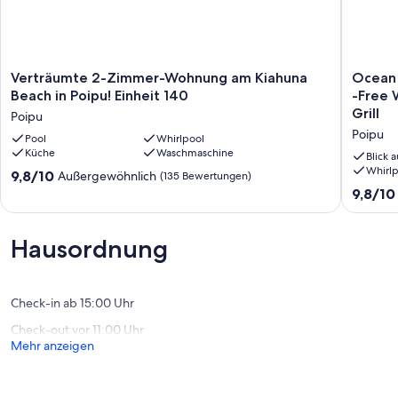
Verträumte
Ocean
Verträumte 2-Zimmer-Wohnung am Kiahuna
Ocean 
2-
View
Beach in Poipu! Einheit 140
-Free 
Zimmer-
End
Grill
Poipu
Wohnung
Unit
Poipu
am
Pool
Whirlpool
Condo
Küche
Waschmaschine
Kiahuna
#
Blick 
Beach
189
Whirlp
9.8
9,8/10
Außergewöhnlich
(135 Bewertungen)
in
Gebäud
von
9.8
9,8/10
Poipu!
29
10,
von
Einheit
-
Außergewöhnlich,
10,
140
Free
(135
Außerge
Hausordnung
Poipu
Wifi
Bewertungen)
(167
&
Bewert
Parkplat
Pool
Check-in ab 15:00 Uhr
Fitness
Check-out vor 11:00 Uhr
BBQ
Mehr anzeigen
Grill
Poipu