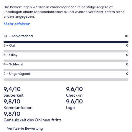
Die Bewertungen werden in chronologischer Reihenfolge angezeigt,
unterliegen einem Moderationsprozess und wurden verifiziert, sofern nicht
anders angegeben.
Wird
Mehr erfahren
in
einem
10
10 – Hervorragend
10
neuen
von
Fenster
0
8 – Gut
0
insgesamt
geöffnet
von
10
0
6 – Okay
0
insgesamt
Gästebewertungen
von
10
0
4 – Schlecht
0
haben
insgesamt
Gästebewertungen
von
eine
10
0
2 – Ungenügend
0
haben
insgesamt
Bewertung
Gästebewertungen
von
eine
10
von
haben
insgesamt
9,4/10
9,6/10
Bewertung
Gästebewertungen
10
eine
10
von
haben
Sauberkeit
Check-in
-
Bewertung
Gästebewertungen
9,8/10
9,6/10
8
eine
Hervorragend
von
haben
-
Bewertung
Kommunikation
Lage
6
eine
9,8/10
Gut
von
-
Bewertung
4
Genauigkeit des Onlineauftritts
Okay
von
Bewertungen
-
Verifizierte Bewertung
2