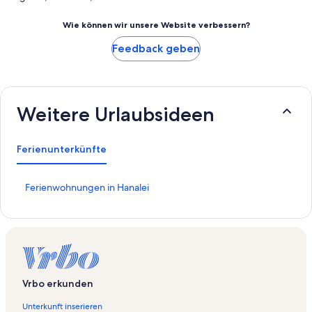
Wie können wir unsere Website verbessern?
Feedback geben
Weitere Urlaubsideen
Ferienunterkünfte
L
Ferienwohnungen in Hanalei
i
n
k
,
d
e
r
Vrbo erkunden
d
i
Unterkunft inserieren
e