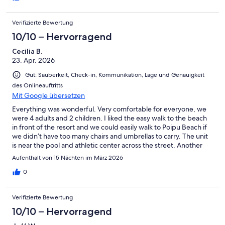
Verifizierte Bewertung
10/10 – Hervorragend
Cecilia B.
23. Apr. 2026
Gut: Sauberkeit, Check-in, Kommunikation, Lage und Genauigkeit
des Onlineauftritts
Mit Google übersetzen
Everything was wonderful. Very comfortable for everyone, we
were 4 adults and 2 children. I liked the easy walk to the beach
in front of the resort and we could easily walk to Poipu Beach if
we didn’t have too many chairs and umbrellas to carry. The unit
is near the pool and athletic center across the street. Another
easy walk. The two outside patios were very nice, you can see
Aufenthalt von 15 Nächten im März 2026
the ocean in the distance from the upper level patio. I would
love to come back.
0
Verifizierte Bewertung
10/10 – Hervorragend