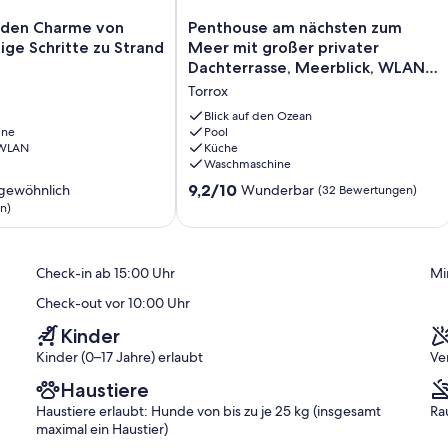
Penthouse
e den Charme von
Penthouse am nächsten zum
am
ige Schritte zu Strand
Meer mit großer privater
nächsten
Dachterrasse, Meerblick, WLAN
zum
und Garage
Torrox
Meer
mit
Blick auf den Ozean
ine
großer
Pool
 WLAN
Küche
privater
Waschmaschine
Dachterrasse,
Meerblick,
9.2
9,2/10
gewöhnlich
Wunderbar
(32 Bewertungen)
WLAN
von
n)
und
10,
Garage
ich,
Wunderbar,
Torrox
(32
Check-in ab 15:00 Uhr
Mi
)
Bewertungen)
Check-out vor 10:00 Uhr
Kinder
Kinder (0–17 Jahre) erlaubt
Ve
Haustiere
Haustiere erlaubt: Hunde von bis zu je 25 kg (insgesamt
Ra
maximal ein Haustier)