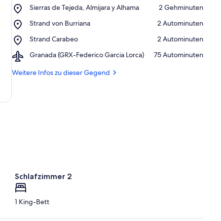
Place,
Sierras de Tejeda, Almijara y Alhama
‪2 Gehminuten‬
Sierras
Place,
Strand von Burriana
‪2 Autominuten‬
de
Strand
Tejeda,
Place,
Strand Carabeo
‪2 Autominuten‬
von
Almijara
Strand
Burriana
y
Airport,
Granada (GRX-Federico Garcia Lorca)
‪75 Autominuten‬
Carabeo
Alhama
Granada
(GRX-
Weitere Infos zu dieser Gegend
Federico
Garcia
Lorca)
Schlafzimmer 2
1 King-Bett