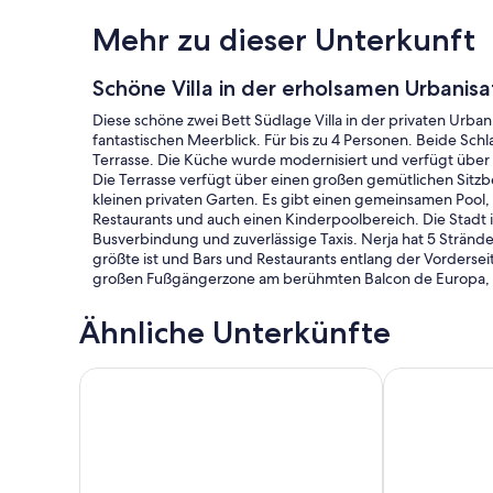
Mehr zu dieser Unterkunft
Schöne Villa in der erholsamen Urbanis
Diese schöne zwei Bett Südlage Villa in der privaten Urban
fantastischen Meerblick. Für bis zu 4 Personen. Beide Sch
Terrasse. Die Küche wurde modernisiert und verfügt über
Die Terrasse verfügt über einen großen gemütlichen Sitzbe
kleinen privaten Garten. Es gibt einen gemeinsamen Pool, 
Restaurants und auch einen Kinderpoolbereich. Die Stadt i
Busverbindung und zuverlässige Taxis. Nerja hat 5 Strände
größte ist und Bars und Restaurants entlang der Vordersei
großen Fußgängerzone am berühmten Balcon de Europa, wo 
Ähnliche Unterkünfte
PENTHOUSE FRONTLINE ERSTAUNLICH SEE VIEW 
Erleben Sie d