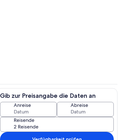
h
Speisen im Freien
Gib zur Preisangabe die Daten an
reien
Badezimmer
Anreise
Abreise
Reisende
Verfügbarkeit prüfen