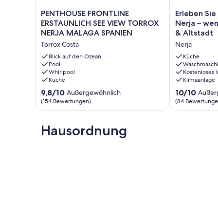
PENTHOUSE
Erleben
PENTHOUSE FRONTLINE
Erleben Si
FRONTLINE
Sie
ERSTAUNLICH SEE VIEW TORROX
Nerja – wen
ERSTAUNLICH
den
NERJA MALAGA SPANIEN
& Altstadt
SEE
Charme
Torrox Costa
Nerja
VIEW
von
TORROX
Nerja
Blick auf den Ozean
Küche
NERJA
Pool
–
Waschmasch
Whirlpool
Kostenloses
MALAGA
wenige
Küche
Klimaanlage
SPANIEN
Schritte
Torrox
zu
9.8
10.0
9,8/10
10/10
Außergewöhnlich
Außer
Costa
Strand
von
von
(154 Bewertungen)
(84 Bewertunge
&
10,
10,
Altstadt
Außergewöhnlich,
Außergewöhnl
Nerja
(154
Hausordnung
(84
Bewertungen)
Bewertungen