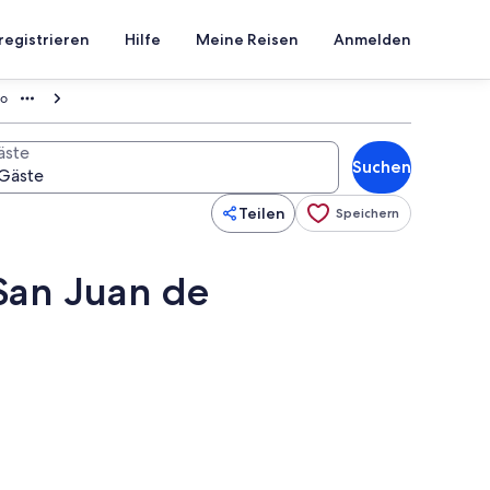
registrieren
Hilfe
Meine Reisen
Anmelden
no
äste
Suchen
Teilen
Speichern
 San Juan de