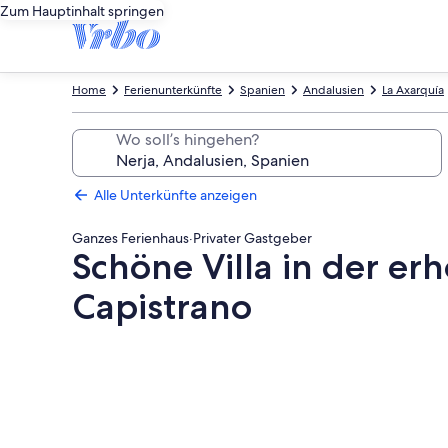
Zum Hauptinhalt springen
Home
Ferienunterkünfte
Spanien
Andalusien
La Axarquía
Wo soll’s hingehen?
Alle Unterkünfte anzeigen
Ganzes Ferienhaus
·
Privater Gastgeber
Schöne Villa in der e
Capistrano
Fotogalerie
von
Schöne
Villa