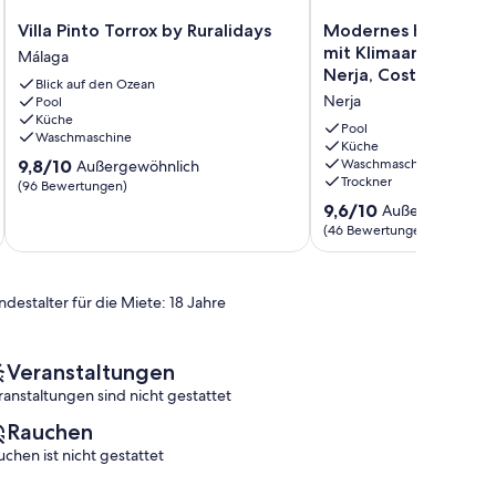
Villa
Modernes
Villa Pinto Torrox by Ruralidays
Modernes Haus für 
Pinto
Haus
mit Klimaanlage und 
Málaga
Torrox
für
Nerja, Costa Del Sol
Blick auf den Ozean
by
5
Nerja
Pool
Ruralidays
Personen
Küche
Málaga
mit
Pool
Waschmaschine
Klimaanlage
Küche
9.8
9,8/10
Waschmaschine
Außergewöhnlich
und
Trockner
von
(96 Bewertungen)
WiFi
10,
in
9.6
9,6/10
Außergewöhnli
Außergewöhnlich,
Nerja,
von
(46 Bewertungen)
(96
Costa
10,
Bewertungen)
Del
Außergewöhnlich,
Sol,
(46
ndestalter für die Miete: 18 Jahre
Spanien
Bewertungen)
Nerja
Veranstaltungen
ranstaltungen sind nicht gestattet
Rauchen
uchen ist nicht gestattet