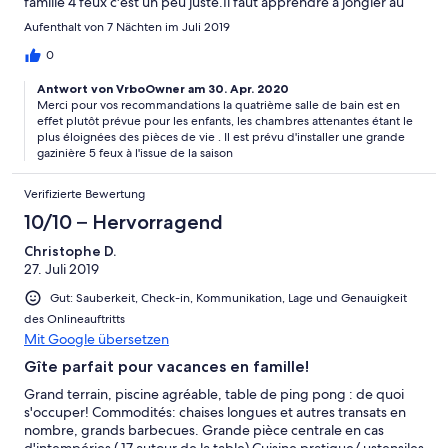
famille 4 feux c'est un peu juste.Il faut apprendre à jongler au
moment du service. Tout le reste est vraiment bien. un détail
Aufenthalt von 7 Nächten im Juli 2019
encore, la douche sous pente et son lave-main, c'est un peu
juste pour appeler cela une salle de bain, mais ça dépanne.
0
Antwort von VrboOwner am 30. Apr. 2020
Merci pour vos recommandations la quatrième salle de bain est en
effet plutôt prévue pour les enfants, les chambres attenantes étant le
plus éloignées des pièces de vie . Il est prévu d'installer une grande
gazinière 5 feux à l'issue de la saison
Verifizierte Bewertung
10/10 – Hervorragend
Christophe D.
27. Juli 2019
Gut: Sauberkeit, Check-in, Kommunikation, Lage und Genauigkeit
des Onlineauftritts
Mit Google übersetzen
Gîte parfait pour vacances en famille!
Grand terrain, piscine agréable, table de ping pong : de quoi
s'occuper! Commodités: chaises longues et autres transats en
nombre, grands barbecues. Grande pièce centrale en cas