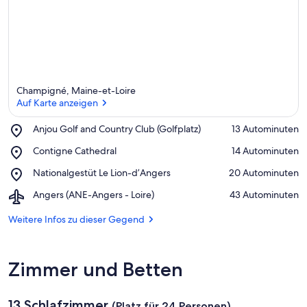
Champigné, Maine-et-Loire
Auf Karte anzeigen
Place,
Anjou Golf and Country Club (Golfplatz)
‪13 Autominuten‬
Anjou
Auf Karte anzeigen
Place,
Contigne Cathedral
‪14 Autominuten‬
Golf
Contigne
and
Place,
Nationalgestüt Le Lion-d’Angers
‪20 Autominuten‬
Cathedral
Country
Nationalgestüt
Club
Airport,
Angers (ANE-Angers - Loire)
‪43 Autominuten‬
Le
(Golfplatz)
Angers
Lion-
(ANE-
Weitere Infos zu dieser Gegend
d’Angers
Angers
-
Loire)
Zimmer und Betten
13 Schlafzimmer
(Platz für 24 Personen)