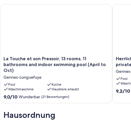
La Touche et son Pressoir, 13 rooms, 11 bathrooms and indoor
Herrlich
La
Herrlich
La Touche et son Pressoir, 13 rooms, 11
Herrli
Touche
Longère
bathrooms and indoor swimming pool (April to
privat
et
ausged
Oct)
Gennes
son
Grünflä
Gennes-Longuefuye
Pressoir,
privaten
Pool
Wasch
13
beheizt
Pool
Küche
rooms,
Waschmaschine
Haustiere erlaubt
Pool
9.2
9,2/10
11
Gennes
von
9.0
9,0/10
Wunderbar
(21 Bewertungen)
bathrooms
Longuef
10,
von
and
Wunder
10,
indoor
(30
Wunderbar,
Hausordnung
swimming
Bewert
(21
pool
Bewertungen)
(April