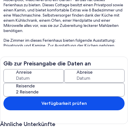
Ferienhaus zu bieten. Dieses Cottage besitzt einen Privatpool sowie
einen Kamin, und bietet komfortable Extras wie 6 Badezimmer und
eine Waschmaschine. Selbstversorger finden dank der Küche mit
einem Kühlschrank, einem Ofen, einer Herdplatte und einer
Mikrowelle alles vor, was sie zur Zubereitung leckerer Mahlzeiten
benötigen.
Die Zimmer im dieses Ferienhaus bieten folgende Ausstattung:
Privatpools und Kamine. Zur Ausstattung der Küchen gehören
Kühlschrank, Herdplatte, Mikrowelle und separate Essbereiche.
Zur Badausstattung gehört Folgendes: Duschen. Dieses Ferienhaus
in Les Hauts-d'Anjou bietet dir einen kostenlosen WLAN-Zugang.
Gib zur Preisangabe die Daten an
Alle Zimmer verfügen außerdem über Wasserkocher mit
Anreise
Abreise
Kaffee-/Teezubehör und Bügeleisen/Bügelbretter.
Dieses Ferienhaus verfügt über folgendes Angebot: Außenpool.
Reisende
Verfügbarkeit prüfen
Ähnliche Unterkünfte