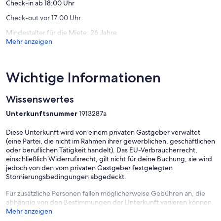
to
Check-in ab 18:00 Uhr
Oct)
Check-out vor 17:00 Uhr
Gennes-
Longuefuye
Mindestalter für die Miete: 26 Jahre
Mehr anzeigen
Wichtige Informationen
Wissenswertes
Unterkunftsnummer
1913287a
Diese Unterkunft wird von einem privaten Gastgeber verwaltet
(eine Partei, die nicht im Rahmen ihrer gewerblichen, geschäftlichen
oder beruflichen Tätigkeit handelt). Das EU-Verbraucherrecht,
einschließlich Widerrufsrecht, gilt nicht für deine Buchung, sie wird
jedoch von den vom privaten Gastgeber festgelegten
Stornierungsbedingungen abgedeckt.
Für zusätzliche Personen fallen möglicherweise Gebühren an, die
abhängig von den Bestimmungen der Unterkunft variieren können.
Mehr anzeigen