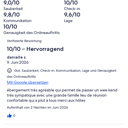
insgesamt
9,0/10
10/10
Bewertung
Gästebewertungen
10
eine
38
von
haben
Sauberkeit
Check-in
-
Bewertung
Gästebewertungen
9,8/10
9,6/10
8
eine
Hervorragend
von
haben
-
Bewertung
Kommunikation
Lage
6
eine
10/10
Gut
von
-
Bewertung
4
Genauigkeit des Onlineauftritts
Okay
von
Bewertungen
-
Verifizierte Bewertung
2
Schlecht
-
10/10 – Hervorragend
Ungenügend
danielle s.
9. Juni 2026
Gut: Sauberkeit, Check-in, Kommunikation, Lage und Genauigkeit
des Onlineauftritts
Mit Google übersetzen
ébergement très agréable qui permet de passer un wee kend
très sympatique avec une grande famille lieu de réunion
confortable qui a plut à tous merci aux hôtes
Aufenthalt von 2 Nächten im Juni 2026
0