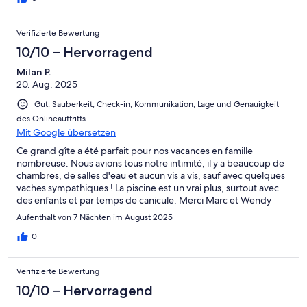
Verifizierte Bewertung
10/10 – Hervorragend
Milan P.
20. Aug. 2025
Gut: Sauberkeit, Check-in, Kommunikation, Lage und Genauigkeit
des Onlineauftritts
Mit Google übersetzen
Ce grand gîte a été parfait pour nos vacances en famille
nombreuse. Nous avions tous notre intimité, il y a beaucoup de
chambres, de salles d'eau et aucun vis a vis, sauf avec quelques
vaches sympathiques ! La piscine est un vrai plus, surtout avec
des enfants et par temps de canicule. Merci Marc et Wendy
pour votre accueil, votre reactivité et votre bienveillance !
Aufenthalt von 7 Nächten im August 2025
0
Verifizierte Bewertung
10/10 – Hervorragend