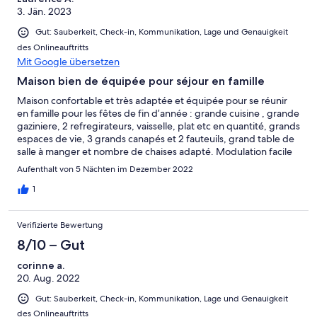
3. Jän. 2023
Gut: Sauberkeit, Check-in, Kommunikation, Lage und Genauigkeit
des Onlineauftritts
Mit Google übersetzen
Maison bien de équipée pour séjour en famille
Maison confortable et très adaptée et équipée pour se réunir
en famille pour les fêtes de fin d’année : grande cuisine , grande
gaziniere, 2 refregirateurs, vaisselle, plat etc en quantité, grands
espaces de vie, 3 grands canapés et 2 fauteuils, grand table de
salle à manger et nombre de chaises adapté. Modulation facile
des chambres grâce à leur équipement majoritaire en lit une
Aufenthalt von 5 Nächten im Dezember 2022
place . 4 salles de bain et WC : appréciable quand on est
nombreux. A noter : 1 des 2 escaliers est très étroit et le
1
chauffage/ eau chaude est au fuel donc un certain coût à
ajouter .
Verifizierte Bewertung
8/10 – Gut
corinne a.
20. Aug. 2022
Gut: Sauberkeit, Check-in, Kommunikation, Lage und Genauigkeit
des Onlineauftritts