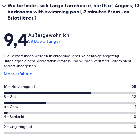
Wo befindet sich Large farmhouse, north of Angers, 13
bedrooms with swimming pool, 2 minutes from Les
Briottières?
Bewertungen
9,4
Außergewöhnlich
38 Bewertungen
Die Bewertungen werden in chronologischer Reihenfolge angezeigt,
unterliegen einem Moderationsprozess und wurden verifiziert, sofern nicht
anders angegeben.
Wird
Mehr erfahren
in
einem
25
10 – Hervorragend
25
neuen
von
Fenster
12
8 – Gut
12
insgesamt
geöffnet
von
38
1
6 – Okay
1
insgesamt
Gästebewertungen
von
38
0
4 – Schlecht
0
haben
insgesamt
Gästebewertungen
von
eine
38
0
2 – Ungenügend
0
haben
insgesamt
Bewertung
Gästebewertungen
von
eine
38
von
haben