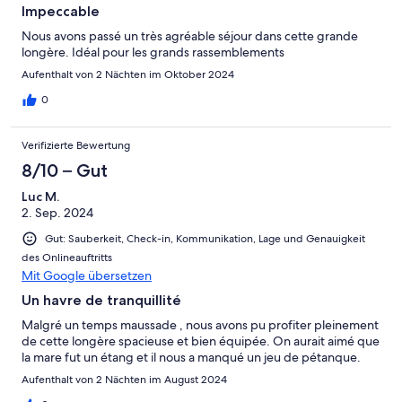
Impeccable
Nous avons passé un très agréable séjour dans cette grande
longère. Idéal pour les grands rassemblements
Aufenthalt von 2 Nächten im Oktober 2024
0
Verifizierte Bewertung
8/10 – Gut
Luc M.
2. Sep. 2024
Gut: Sauberkeit, Check-in, Kommunikation, Lage und Genauigkeit
des Onlineauftritts
Mit Google übersetzen
Un havre de tranquillité
Malgré un temps maussade , nous avons pu profiter pleinement
de cette longère spacieuse et bien équipée. On aurait aimé que
la mare fut un étang et il nous a manqué un jeu de pétanque.
Aufenthalt von 2 Nächten im August 2024