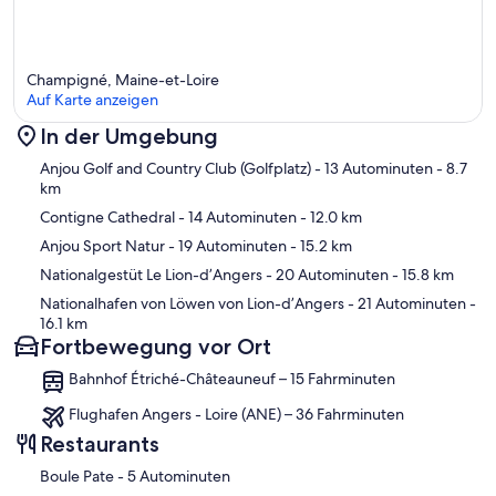
Champigné, Maine-et-Loire
Auf Karte anzeigen
In der Umgebung
Karte
Anjou Golf and Country Club (Golfplatz)
- 13 Autominuten
- 8.7
km
Contigne Cathedral
- 14 Autominuten
- 12.0 km
Anjou Sport Natur
- 19 Autominuten
- 15.2 km
Nationalgestüt Le Lion-d’Angers
- 20 Autominuten
- 15.8 km
Nationalhafen von Löwen von Lion-d’Angers
- 21 Autominuten
-
16.1 km
Fortbewegung vor Ort
Bahnhof Étriché-Châteauneuf – 15 Fahrminuten
Flughafen Angers - Loire (ANE) – 36 Fahrminuten
Restaurants
‪Boule Pate - ‬5 Autominuten