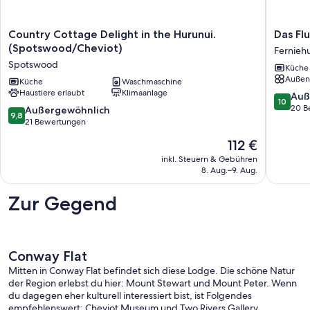
Country
Das
Country Cottage Delight in the Hurunui.
Das Fl
Cottage
Flusshau
(Spotswood/Cheviot)
Ferniehu
Delight
-
Spotswood
Küche
in
Ngarom
Außen
the
Küche
Waschmaschine
Ferniehu
Haustiere erlaubt
Klimaanlage
Hurunui.
10.0
Auß
10
(Spotswood/Cheviot)
von
20 B
9.8
Außergewöhnlich
9,8
Spotswood
10,
von
21 Bewertungen
Außerge
10,
Der
112 €
20
Außergewöhnlich,
Preis
Bewert
21
inkl. Steuern & Gebühren
beträgt
8. Aug.–9. Aug.
Bewertungen
112 €
Zur Gegend
Conway Flat
Mitten in Conway Flat befindet sich diese Lodge. Die schöne Natur
der Region erlebst du hier: Mount Stewart und Mount Peter. Wenn
du dagegen eher kulturell interessiert bist, ist Folgendes
empfehlenswert: Cheviot Museum und Two Rivers Gallery.