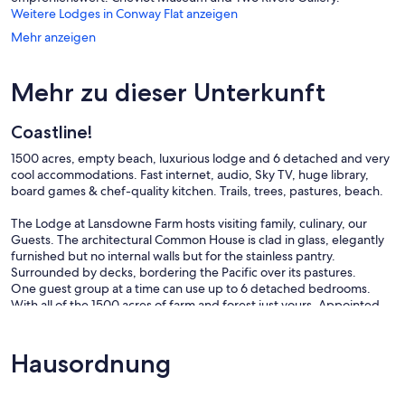
Weitere Lodges in Conway Flat anzeigen
Mehr anzeigen
Mehr zu dieser Unterkunft
Coastline!
1500 acres, empty beach, luxurious lodge and 6 detached and very
cool accommodations. Fast internet, audio, Sky TV, huge library,
board games & chef-quality kitchen. Trails, trees, pastures, beach.
The Lodge at Lansdowne Farm hosts visiting family, culinary, our
Guests. The architectural Common House is clad in glass, elegantly
furnished but no internal walls but for the stainless pantry.
Surrounded by decks, bordering the Pacific over its pastures.
One guest group at a time can use up to 6 detached bedrooms.
With all of the 1500 acres of farm and forest just yours. Appointed
like an elegant hotel, this place is super private, with as much fast
connection as our Guests may require.
Hausordnung