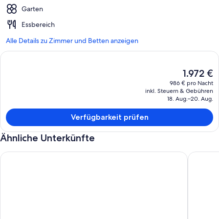
Garten
Essbereich
Alle Details zu Zimmer und Betten anzeigen
Der
1.972 €
aktuelle
986 € pro Nacht
Preis
inkl. Steuern & Gebühren
beträgt
18. Aug.–20. Aug.
1.972 €.
Verfügbarkeit prüfen
Ähnliche Unterkünfte
Country Cottage Delight in the Hurunui. (Spotswood/Cheviot
Das Flus