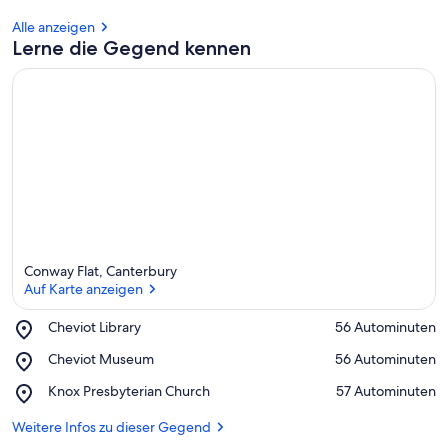
Alle anzeigen
Lerne die Gegend kennen
Conway Flat, Canterbury
Auf Karte anzeigen
Place,
Cheviot Library
‪56 Autominuten‬
Cheviot
Auf Karte anzeigen
Place,
Cheviot Museum
‪56 Autominuten‬
Library
Cheviot
Place,
Knox Presbyterian Church
‪57 Autominuten‬
Museum
Knox
Presbyterian
Weitere Infos zu dieser Gegend
Church