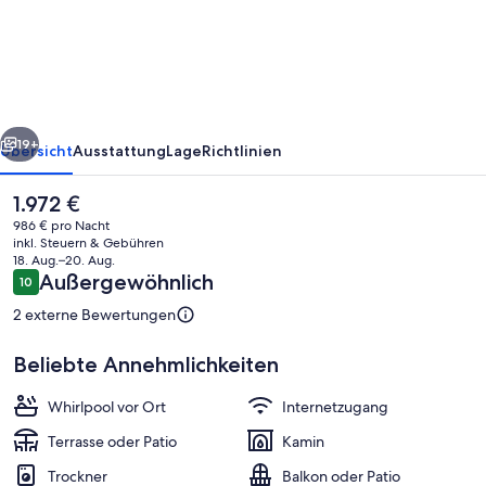
rück
Weiter
19+
Übersicht
Ausstattung
Lage
Richtlinien
Der
1.972 €
aktuelle
986 € pro Nacht
Preis
inkl. Steuern & Gebühren
beträgt
18. Aug.–20. Aug.
1.972 €.
Bewertungen
Außergewöhnlich
10
10 von 10.
2 externe Bewertungen
Beliebte Annehmlichkeiten
Speisen im Freien
Whirlpool vor Ort
Internetzugang
Terrasse oder Patio
Kamin
Trockner
Balkon oder Patio