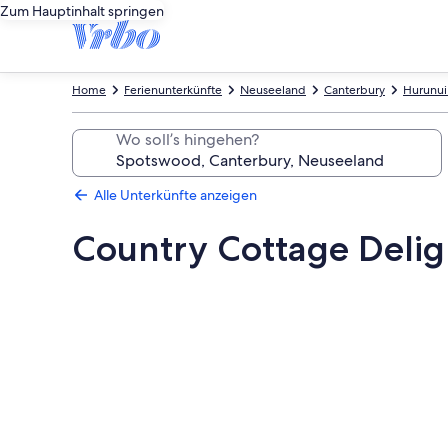
Zum Hauptinhalt springen
Home
Ferienunterkünfte
Neuseeland
Canterbury
Hurunui 
Wo soll’s hingehen?
Alle Unterkünfte anzeigen
Country Cottage Delig
Fotogalerie
von
Country
Cottage
Delight
in