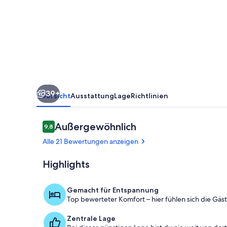
the
Hurunui.
(Spotswood/Cheviot)
39+
Übersicht
Ausstattung
Lage
Richtlinien
Bewertungen
Außergewöhnlich
9,8
9,8 von 10.
Alle 21 Bewertungen anzeigen
Highlights
Speisen
Gemacht für Entspannung
Top bewerteter Komfort – hier fühlen sich die Gäs
Zentrale Lage