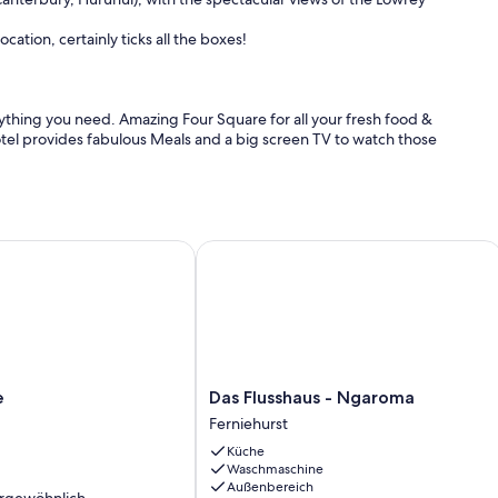
ation, certainly ticks all the boxes!
rything you need. Amazing Four Square for all your fresh food &
otel provides fabulous Meals and a big screen TV to watch those
church only 90mins. Hamner Springs just over 60mins drive.
t convenient, comfortable & peaceful stop over, or looking for a
Das Flusshaus - Ngaroma
rtaining. Pantry full of all your basic items for your convenience.
ch doors that open up to outdoor patio.
e mountains and front garden.Second bedroom has a gorgeous
with lovely views. All equipped with linen.
is a Baby Portacot available, please advise if this is needed, and
Das
e
Das Flusshaus - Ngaroma
ate toilet.
Flusshaus
Ferniehurst
-
ve to the coastal Pacific, always a Highlight.
Küche
Ngaroma
nd and enjoy.
Waschmaschine
Ferniehurst
and beaches to choose from , and only a short drive away. Hurunui
Außenbereich
rgewöhnlich