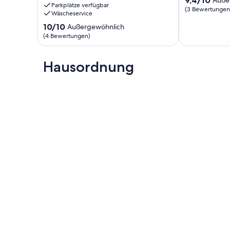
River Mouth, Waiau River, Conway & Motunau are ideal recre
Parkplätze verfügbar
&
von
(3 Bewertungen
fishing mates together & explore the area!
Wäscheservice
Breakfast
10,
There's also many beautiful walks & places to explore.
10.0
Cheviot
10/10
Außergewöhnlich
Außergewöhnl
We are pet friendly accommodating, but pre approval & con
von
(3
(4 Bewertungen)
further.
10,
Bewertungen
The Cottage is fully fenced, but not completely Doggie es
Außergewöhnlich,
Dogs must be ok with neighbouring livestock ect & cats.
(4
Hausordnung
Welcome any questions & enquires.
Bewertungen)