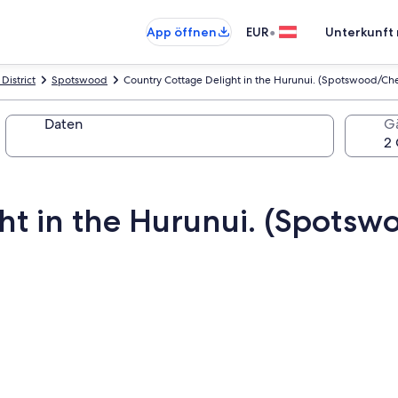
•
App öffnen
EUR
Unterkunft 
District
Spotswood
Country Cottage Delight in the Hurunui. (Spotswood/Che
Daten
G
ht in the Hurunui. (Spotsw