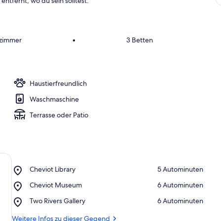
entfernt, wo du sein solltest.
fzimmer
•
3 Betten
Haustierfreundlich
Waschmaschine
Terrasse oder Patio
Place,
Cheviot Library
‪5 Autominuten‬
Cheviot
Place,
Cheviot Museum
‪6 Autominuten‬
Library
Cheviot
Place,
Two Rivers Gallery
‪6 Autominuten‬
Museum
Two
Rivers
Weitere Infos zu dieser Gegend