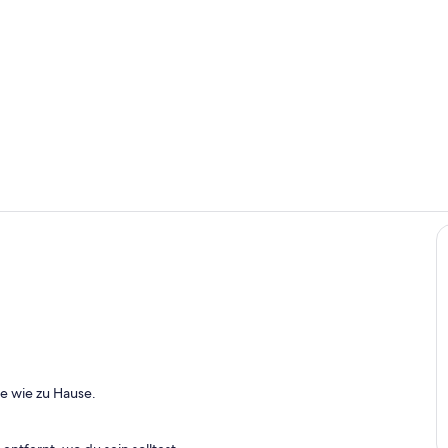
Eigene Küch
Außendetail
te wie zu Hause.