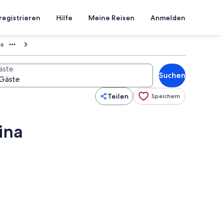
registrieren
Hilfe
Meine Reisen
Anmelden
na
äste
Suchen
Teilen
Speichern
ina