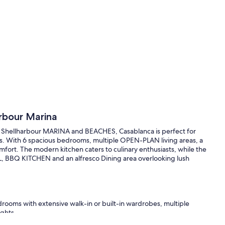
rbour Marina
m Shellharbour MARINA and BEACHES, Casablanca is perfect for
ats. With 6 spacious bedrooms, multiple OPEN-PLAN living areas, a
fort. The modern kitchen caters to culinary enthusiasts, while the
 BBQ KITCHEN and an alfresco Dining area overlooking lush
drooms with extensive walk-in or built-in wardrobes, multiple
ights.