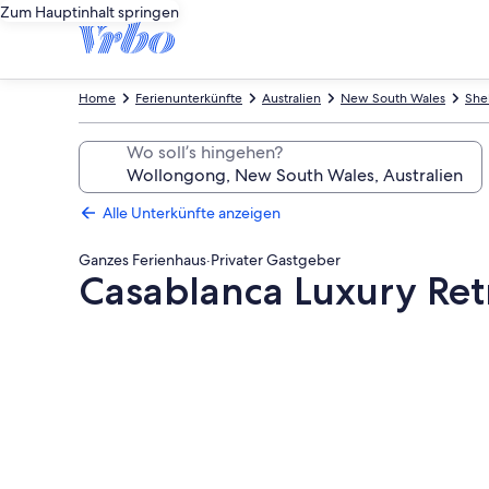
Zum Hauptinhalt springen
Home
Ferienunterkünfte
Australien
New South Wales
She
Wo soll’s hingehen?
Alle Unterkünfte anzeigen
Ganzes Ferienhaus
·
Privater Gastgeber
Casablanca Luxury Ret
Fotogalerie
von
Casablanca
Luxury
Retreat