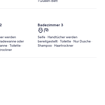
1 Queen-Bett
2
Badezimmer 3
cher werden
Seife · Handtücher werden
· Badewanne oder
bereitgestellt · Toilette · Nur Dusche ·
ne · Toilette ·
Shampoo · Haartrockner
trockner