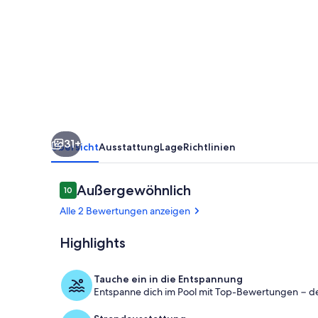
near
Shellharbour
Marina
31+
Übersicht
Ausstattung
Lage
Richtlinien
Bewertungen
Außergewöhnlich
10
10 von 10.
Alle 2 Bewertungen anzeigen
Highlights
Strand
Tauche ein in die Entspannung
Entspanne dich im Pool mit Top-Bewertungen − d