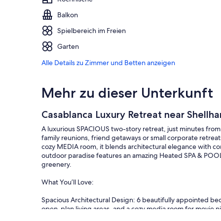
Balkon
Spielbereich im Freien
Garten
Alle Details zu Zimmer und Betten anzeigen
Mehr zu dieser Unterkunft
Casablanca Luxury Retreat near Shellha
A luxurious SPACIOUS two-story retreat, just minutes fro
family reunions, friend getaways or small corporate retre
cozy MEDIA room, it blends architectural elegance with com
outdoor paradise features an amazing Heated SPA & POOL,
greenery.
What You’ll Love:
Spacious Architectural Design: 6 beautifully appointed be
open-plan living areas, and a cozy media room for movie n