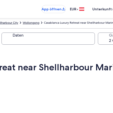
•
App öffnen
EUR
Unterkunft 
llharbour City
Wollongong
Casablanca Luxury Retreat near Shellharbour Mari
Daten
G
reat near Shellharbour Mar