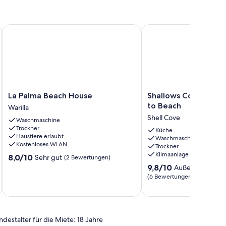
ated Resort Pool, Waterslide & Lake Views
La Palma Beach House
Shallows Coastal Retre
La
Shallows
La Palma Beach House
Shallows Coastal Ret
Palma
Coastal
to Beach
Warilla
Beach
Retreat
Shell Cove
Waschmaschine
House
-
Trockner
Warilla
Walk
Küche
Haustiere erlaubt
Waschmaschine
to
Kostenloses WLAN
Trockner
Beach
Klimaanlage
8.0
8,0/10
Sehr gut
(2 Bewertungen)
Shell
von
9.8
Cove
9,8/10
Außergewöhnli
10,
von
(6 Bewertungen)
Sehr
10,
gut,
Außergewöhnlich,
(2
(6
Bewertungen)
Bewertungen)
ndestalter für die Miete: 18 Jahre