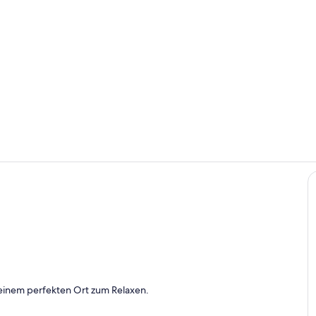
Wohnbereic
Eigene Küch
einem perfekten Ort zum Relaxen.