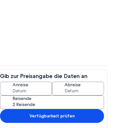
h
Jachthafen
Gib zur Preisangabe die Daten an
e
Wohnbereich
Anreise
Abreise
Reisende
Verfügbarkeit prüfen