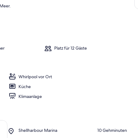
 Meer.
er
Platz für 12 Gäste
Whirlpool vor Ort
Küche
Klimaanlage
Place,
Shellharbour Marina
‪10 Gehminuten‬
Shellharbour