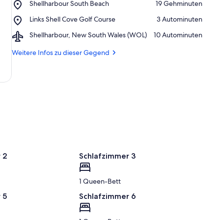
Place,
Shellharbour South Beach
‪19 Gehminuten‬
Marina
Shellharbour
Place,
Links Shell Cove Golf Course
‪3 Autominuten‬
South
Links
Beach
Airport,
Shellharbour, New South Wales (WOL)
‪10 Autominuten‬
Shell
Shellharbour,
Cove
New
Weitere Infos zu dieser Gegend
Golf
South
Course
Wales
(WOL)
 2
Schlafzimmer 3
1 Queen-Bett
 5
Schlafzimmer 6