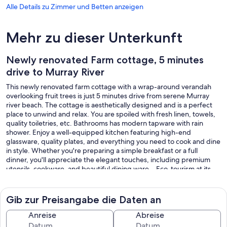
Alle Details zu Zimmer und Betten anzeigen
Mehr zu dieser Unterkunft
Newly renovated Farm cottage, 5 minutes
drive to Murray River
This newly renovated farm cottage with a wrap-around verandah
overlooking fruit trees is just 5 minutes drive from serene Murray
river beach. The cottage is aesthetically designed and is a perfect
place to unwind and relax. You are spoiled with fresh linen, towels,
quality toiletries, etc. Bathrooms has modern tapware with rain
shower. Enjoy a well-equipped kitchen featuring high-end
glassware, quality plates, and everything you need to cook and dine
in style. Whether you're preparing a simple breakfast or a full
dinner, you'll appreciate the elegant touches, including premium
utensils, cookware, and beautiful dining ware. . Eco-tourism at its
best with fishing, boating and swimming. Visit the local restaurants
and enjoy the country delicacies . Or just relax with a glass of wine
on the cozy swing in the verendah and relish the sunset and starry
Gib zur Preisangabe die Daten an
nights ....
Anreise
Abreise