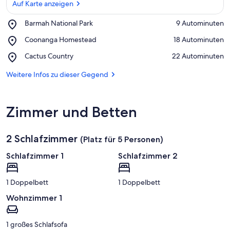
Auf Karte anzeigen
Place,
Barmah National Park
‪9 Autominuten‬
Barmah
Auf Karte anzeigen
Place,
Coonanga Homestead
‪18 Autominuten‬
National
Coonanga
Park
Place,
Cactus Country
‪22 Autominuten‬
Homestead
Cactus
Country
Weitere Infos zu dieser Gegend
Zimmer und Betten
2 Schlafzimmer
(Platz für 5 Personen)
Schlafzimmer 1
Schlafzimmer 2
1 Doppelbett
1 Doppelbett
Wohnzimmer 1
1 großes Schlafsofa