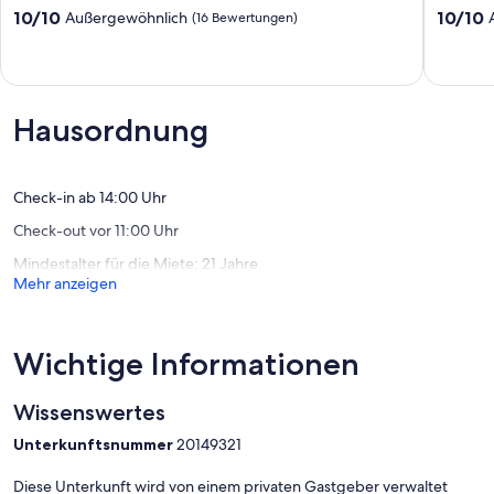
for
Tocumw
10.0
10.0
10/10
10/10
Außergewöhnlich
(16 Bewertungen)
groups
von
von
Tocumwal
10,
10,
Außergewöhnlich,
Außerge
(16
(89
Bewertungen)
Bewert
Hausordnung
Check-in ab 14:00 Uhr
Check-out vor 11:00 Uhr
Mindestalter für die Miete: 21 Jahre
Mehr anzeigen
Wichtige Informationen
Wissenswertes
Unterkunftsnummer
20149321
Diese Unterkunft wird von einem privaten Gastgeber verwaltet