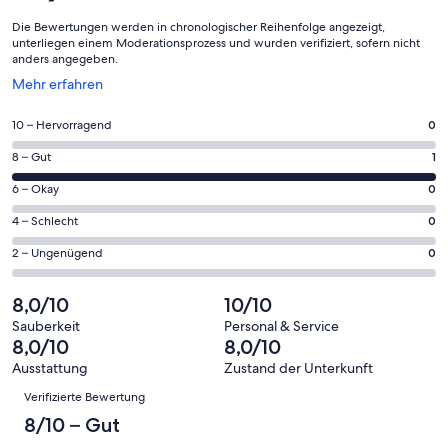
Die Bewertungen werden in chronologischer Reihenfolge angezeigt,
unterliegen einem Moderationsprozess und wurden verifiziert, sofern nicht
anders angegeben.
Wird
Mehr erfahren
in
einem
0
10 – Hervorragend
0
neuen
von
Fenster
1
8 – Gut
1
insgesamt
geöffnet
von
1
0
6 – Okay
0
insgesamt
Gästebewertungen
von
1
0
4 – Schlecht
0
haben
insgesamt
Gästebewertungen
von
eine
1
0
2 – Ungenügend
0
haben
insgesamt
Bewertung
Gästebewertungen
von
eine
1
von
haben
insgesamt
8,0/10
10/10
Bewertung
Gästebewertungen
10
eine
1
von
haben
Sauberkeit
Personal & Service
-
Bewertung
Gästebewertungen
8,0/10
8,0/10
8
eine
Hervorragend
von
haben
-
Bewertung
Ausstattung
Zustand der Unterkunft
6
eine
Bewertungen
Gut
von
Verifizierte Bewertung
-
Bewertung
4
Okay
von
8/10 – Gut
-
2