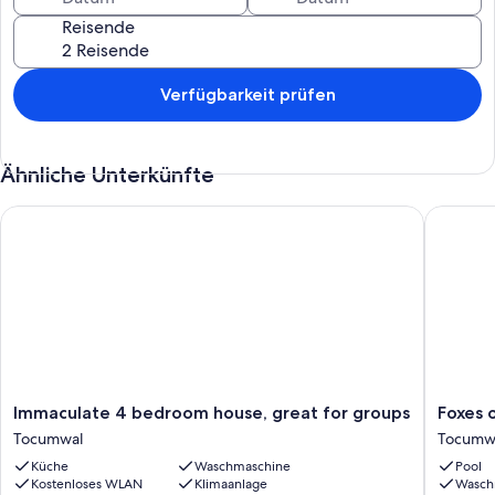
Reisende
Verfügbarkeit prüfen
Ähnliche Unterkünfte
Immaculate 4 bedroom house, great for groups
Foxes o
Immaculate
Foxes
Immaculate 4 bedroom house, great for groups
Foxes 
4
on
Tocumwal
Tocumw
bedroom
the
Küche
Waschmaschine
Pool
house,
Green
Kostenloses WLAN
Klimaanlage
Wasch
great
Tocumw