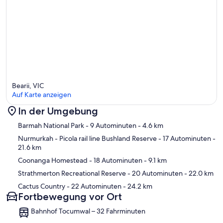
Bearii, VIC
Auf Karte anzeigen
In der Umgebung
Karte
Barmah National Park
- 9 Autominuten
- 4.6 km
Nurmurkah - Picola rail line Bushland Reserve
- 17 Autominuten
-
21.6 km
Coonanga Homestead
- 18 Autominuten
- 9.1 km
Strathmerton Recreational Reserve
- 20 Autominuten
- 22.0 km
Cactus Country
- 22 Autominuten
- 24.2 km
Fortbewegung vor Ort
Bahnhof Tocumwal – 32 Fahrminuten