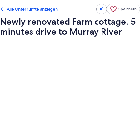
Alle Unterkünfte anzeigen
Speichern
Newly renovated Farm cottage, 5
minutes drive to Murray River
Fotogalerie
von
Newly