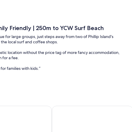
ily Friendly | 250m to YCW Surf Beach
 for large groups, just steps away from two of Phillip Island's
he local surf and coffee shops.
astic location without the price tag of more fancy accommodation,
n for a fee.
for families with kids.”
during your stay.
ths close to YCW beach.
Sandy Feet Retreat in Cape Woolamai
bly accommodating up to 15 guests.
 allowing families to save on their holiday. Please read the full