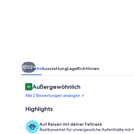
Home
|
Pet
&
Family
Friendly
|
22+
250m
Übersicht
Ausstattung
Lage
Richtlinien
to
YCW
Bewertungen
Außergewöhnlich
10
10 von 10.
Surf
Alle 2 Bewertungen anzeigen
Beach
Highlights
Verschiedene
Auf Reisen mit deiner Fellnase
Bestbewertet für unvergessliche Aufenthalte mit H