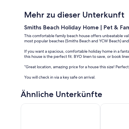
Mehr zu dieser Unterkunft
Smiths Beach Holiday Home | Pet & Fam
This comfortable family beach house offers unbeatable value
most popular beaches (Smiths Beach and YCW Beach) and t
If you want a spacious, comfortable holiday home in a fant
this house is the perfect fit. BYO linen to save, or book line
“Great location, amazing price for a house this size! Perfect 
You will check in via a key safe on arrival.
We are always just a phone call away if you need anything 
Ähnliche Unterkünfte
BEDROOMS
Surf188 - Smiths Beach, VIC
Seanic at Smi
There are six bedrooms with a total of 10 beds, comforta
Please note that we offer BYO sheets and towels as standard,
listing to learn about our optional linen hire packages.