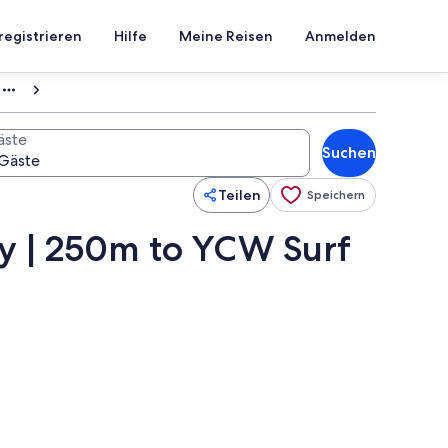
registrieren
Hilfe
Meine Reisen
Anmelden
äste
Suchen
Teilen
Speichern
ly | 250m to YCW Surf