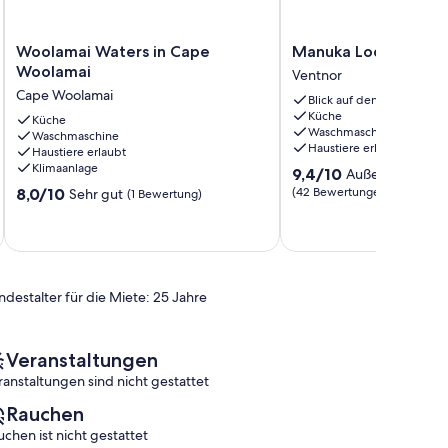
Woolamai
Manuka
Woolamai Waters in Cape
Manuka Lodge Ventn
Waters
Lodge
Woolamai
Ventnor
in
Ventnor
Cape Woolamai
Blick auf den Ozean
Cape
Bucht
Küche
Woolamai
Küche
Ventnor
Waschmaschine
Waschmaschine
Cape
Haustiere erlaubt
Haustiere erlaubt
Woolamai
Klimaanlage
9.4
9,4/10
Außergewöhnli
von
8.0
8,0/10
(42 Bewertungen)
Sehr gut
(1 Bewertung)
10,
von
Außergewöhnlich,
10,
(42
Sehr
Bewertungen)
gut,
(1
ndestalter für die Miete: 25 Jahre
Bewertung)
Veranstaltungen
ranstaltungen sind nicht gestattet
Rauchen
uchen ist nicht gestattet