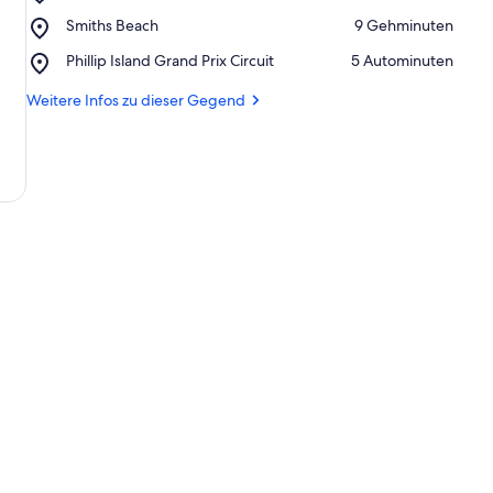
YCW
Place,
Smiths Beach
‪9 Gehminuten‬
Beach
Smiths
Place,
Phillip Island Grand Prix Circuit
‪5 Autominuten‬
Beach
Phillip
Island
Weitere Infos zu dieser Gegend
Grand
Prix
Circuit