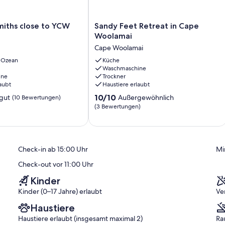
Sandy
miths close to YCW
Sandy Feet Retreat in Cape
Feet
Woolamai
Retreat
Cape Woolamai
in
n Ozean
Cape
Küche
nd 1 x bunk beds (single bottom and single top)
Waschmaschine
Woolamai
ine
Trockner
Cape
aubt
Haustiere erlaubt
Woolamai
10.0
10/10
gut
Außergewöhnlich
(10 Bewertungen)
von
(3 Bewertungen)
10,
Außergewöhnlich,
a separate toilet. Downstairs, there is another shower and a
(3
ing machine.
Bewertungen)
Check-in ab 15:00 Uhr
Mi
)
Check-out vor 11:00 Uhr
ches and TVs so the kids and adults can relax and unwind in their
Kinder
can enjoy your time away without stressing about leaving marks on
Kinder (0–17 Jahre) erlaubt
Ve
Haustiere
Haustiere erlaubt (insgesamt maximal 2)
Ra