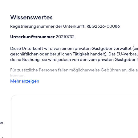
easy. It features modern appliances, plenty of crockery and
morning brews.
Wissenswertes
Registrierungsnummer der Unterkunft: REG2526-00086
 board and card games, plus a few toys, jigsaws and books.
Unterkunftsnummer
20210732
Diese Unterkunft wird von einem privaten Gastgeber verwaltet (ein
stairs and downstairs. Ceiling fans keep the upstairs bedrooms cool
geschäftlichen oder beruflichen Tätigkeit handelt). Das EU-Verbrauc
ea breezes.
deine Buchung, sie wird jedoch von den vom privaten Gastgeber
Für zusätzliche Personen fallen möglicherweise Gebühren an, die
können.
ng up the sun, while the south-facing deck offers a cooler space
Mehr anzeigen
omplete with a big trampoline, space for backyard cricket, and an
mall cars. The driveway fits another two cars, and there is room on
ize. It's free to park on the street with no time limits.
er