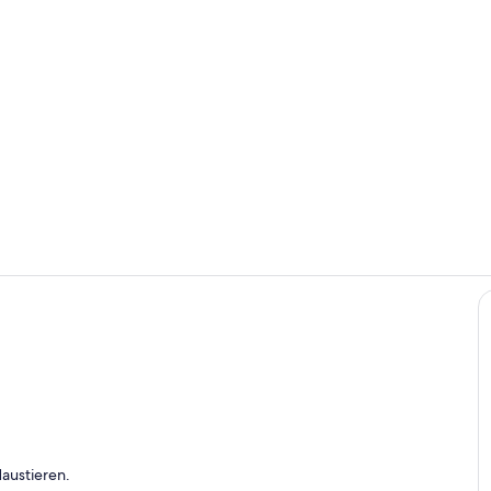
Haustierfreu
Wohnbereic
s
austieren.