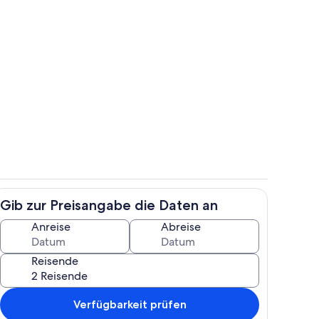
ndlich
Terrasse/Patio
Gib zur Preisangabe die Daten an
h
Zimmer
Anreise
Abreise
Reisende
Verfügbarkeit prüfen