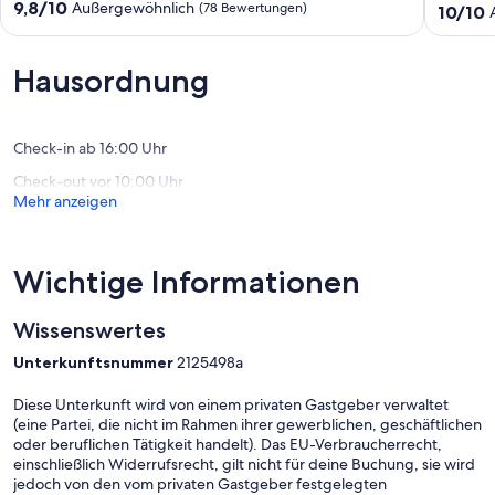
Pers.
in
9.8
9,8/10
Außergewöhnlich
(78 Bewertungen)
10.0
10/10
Möglichkeit
the
von
von
4)
heart
10,
10,
Calacuccia
of
Außergewöhnlich,
Außerge
Hausordnung
the
(78
(3
Corsican
Bewertungen)
Bewert
mountai
NOCET
Check-in ab 16:00 Uhr
Check-out vor 10:00 Uhr
Mehr anzeigen
Wichtige Informationen
Wissenswertes
Unterkunftsnummer
2125498a
Diese Unterkunft wird von einem privaten Gastgeber verwaltet
(eine Partei, die nicht im Rahmen ihrer gewerblichen, geschäftlichen
oder beruflichen Tätigkeit handelt). Das EU-Verbraucherrecht,
einschließlich Widerrufsrecht, gilt nicht für deine Buchung, sie wird
jedoch von den vom privaten Gastgeber festgelegten