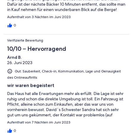
Dafür ist der nächste Bäcker 10 Minuten entfernt, das sollte man
in Kauf nehmen für einen wunderbaren Blick auf die Berge!
Sehr herzlicher Empfang, man sollte sich aber auf französisch
Aufenthalt von 3 Nächten im Juni 2023
verständigen können.
0
Verifizierte Bewertung
10/10 – Hervorragend
Arnd B.
26. Juni 2023
Gut: Sauberkeit, Check-in, Kommunikation, Lage und Genauigkeit
des Onlineauftritts
wir waren begeistert
Das Haus hat alle Erwartungen mehr als erfüllt. Die Lage ist sehr
ruhig und schon die direkte Umgebung ist toll. Ein Fahrzeug ist
Pflicht, alleine schon zum Einkaufen, aber das war uns von
vornherein bewusst. David´s Schwester Sandra hat sich sehr
gut um uns gekümmert, der Kontakt war problemlos (auf
Englisch). Schade, dass wir kaum französisch können, sonst
Aufenthalt von 7 Nächten im Juni 2023
wären die netten Gespräche mit dem Vater noch länger
gewesen. Wir waren rundum zufrieden, sehr zu empfehlen!
0