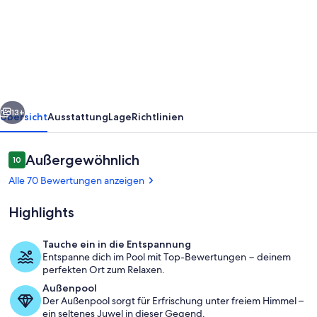
country
house<br>Centre
corse
1km
from
rück
Weiter
Francardo
13+
Übersicht
Ausstattung
Lage
Richtlinien
Bewertungen
Außergewöhnlich
10
10 von 10.
Alle 70 Bewertungen anzeigen
Highlights
Tauche ein in die Entspannung
Entspanne dich im Pool mit Top-Bewertungen − deinem
Speisen im Freien
perfekten Ort zum Relaxen.
Außenpool
Der Außenpool sorgt für Erfrischung unter freiem Himmel –
ein seltenes Juwel in dieser Gegend.