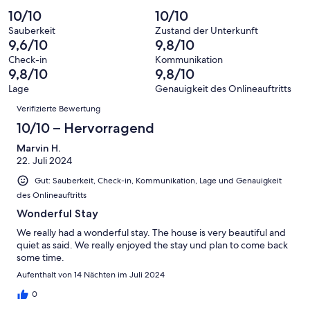
eine
70
von
haben
insgesamt
10/10
10/10
Bewertung
Gästebewertungen
10
eine
70
von
haben
Sauberkeit
Zustand der Unterkunft
-
Bewertung
Gästebewertungen
9,6/10
9,8/10
8
eine
Hervorragend
von
haben
-
Bewertung
Check-in
Kommunikation
6
eine
9,8/10
9,8/10
Gut
von
-
Bewertung
4
Lage
Genauigkeit des Onlineauftritts
Okay
von
Bewertungen
-
Verifizierte Bewertung
2
Schlecht
-
10/10 – Hervorragend
Ungenügend
Marvin H.
22. Juli 2024
Gut: Sauberkeit, Check-in, Kommunikation, Lage und Genauigkeit
des Onlineauftritts
Wonderful Stay
We really had a wonderful stay. The house is very beautiful and
quiet as said. We really enjoyed the stay und plan to come back
some time.
Aufenthalt von 14 Nächten im Juli 2024
0