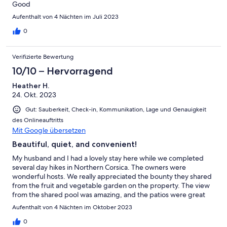
Good
Aufenthalt von 4 Nächten im Juli 2023
0
Verifizierte Bewertung
10/10 – Hervorragend
Heather H.
24. Okt. 2023
Gut: Sauberkeit, Check-in, Kommunikation, Lage und Genauigkeit
des Onlineauftritts
Mit Google übersetzen
Beautiful, quiet, and convenient!
My husband and I had a lovely stay here while we completed
several day hikes in Northern Corsica. The owners were
wonderful hosts. We really appreciated the bounty they shared
from the fruit and vegetable garden on the property. The view
from the shared pool was amazing, and the patios were great
for relaxing after a long day of hiking. With a rental car, we
Aufenthalt von 4 Nächten im Oktober 2023
found it easy to access multiple trailheads for hiking in Northern
Corsica, from Losari to Vivario. We would definitely come back
0