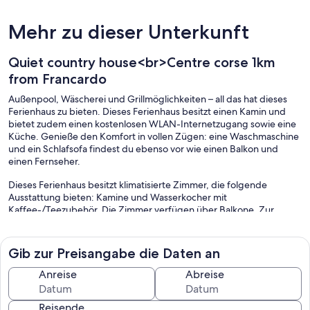
Mehr zu dieser Unterkunft
Quiet country house<br>Centre corse 1km
from Francardo
Außenpool, Wäscherei und Grillmöglichkeiten – all das hat dieses
Ferienhaus zu bieten. Dieses Ferienhaus besitzt einen Kamin und
bietet zudem einen kostenlosen WLAN-Internetzugang sowie eine
Küche. Genieße den Komfort in vollen Zügen: eine Waschmaschine
und ein Schlafsofa findest du ebenso vor wie einen Balkon und
einen Fernseher.
Dieses Ferienhaus besitzt klimatisierte Zimmer, die folgende
Ausstattung bieten: Kamine und Wasserkocher mit
Kaffee-/Teezubehör. Die Zimmer verfügen über Balkone. Zur
Ausstattung gehören Schlafsofas und Esstische. Zur Ausstattung
der Küchen gehören Kühlschrank, Herdplatte, Mikrowelle und
Kochgeschirr/Geschirr/Besteck.
Gib zur Preisangabe die Daten an
Zur Badausstattung gehören Duschen und Haartrockner. Dir steht
Anreise
Abreise
ein kostenloser Internetzugang (WLAN) zur Verfügung.
Dieses Ferienhaus verfügt über folgendes Angebot: Außenpool.
Reisende