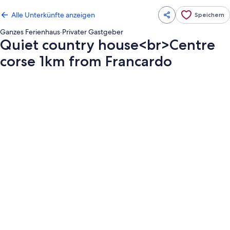
Alle Unterkünfte anzeigen
Speichern
Ganzes Ferienhaus
·
Privater Gastgeber
Quiet country house<br>Centre
corse 1km from Francardo
Fotogalerie
von
Quiet