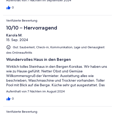
Aufenthalt von 7 Nächten im September 2024
unterhalten, da wir kein Französisch sprechen. Wir empfehlen
das Haus für 2 Personen auf jeden Fall weiter.
0
Verifizierte Bewertung
10/10 – Hervorragend
Karola M.
15. Sep. 2024
Gut: Sauberkeit, Check-in, Kommunikation, Lage und Genauigkeit
des Onlineauftritts
Wundervolles Haus in den Bergen
Wirklich tolles Steinhaus in den Bergen Korsikas. Wir haben uns
wie zu Hause gefühlt. Netter Obst und Gemüse
Willkommensgruß der Vermieter. Ausstattung alles wie
beschrieben, Waschmaschine und Trockner vorhanden. Toller
Pool mit Blick auf die Berge. Küche sehr gut ausgestattet. Das
Haus ist liebevoll eingerichtet und hat eine schöne überdachte
Aufenthalt von 7 Nächten im August 2024
Terrasse. Alles sehr sauber und gepflegt. Vermieter ist sehr nett
und jederzeit erreichbar Wir würden das Haus auf jeden Fall
0
wieder wieder buchen.
Verifizierte Bewertung