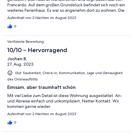
Francardo. Auf dem großen Grundstück befindet sich noch ein
weiteres Ferienhaus. Es war so angenehm dort zu wohnen. Die
Küche ist super ausgestattet und die Gastgeber sind
Aufenthalt von 3 Nächten im August 2023
wunderbar und herzlich. So wurden wir zum Beispiel mit
frischem Obst begrüßt. In Ponte lecchia gibt es einen großen
0
Supermarkt für die tägliche Verpflegung, der gut zu erreichen
ist.
Verifizierte Bewertung
10/10 – Hervorragend
Jochen R.
27. Aug. 2023
Gut: Sauberkeit, Check-in, Kommunikation, Lage und Genauigkeit
des Onlineauftritts
Eimsam, aber traumhaft schön
Mit viel Liebe zum Detail ist diese Wohnung ausgestattet. An-
und Abreise einfach und unkompliziert. Netter Kontakt. Wir
kommen gerne wieder.
Aufenthalt von 3 Nächten im August 2023
0