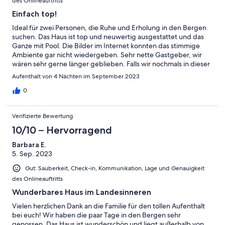
des Onlineauftritts
Einfach top!
Ideal für zwei Personen, die Ruhe und Erholung in den Bergen
suchen. Das Haus ist top und neuwertig ausgestattet und das
Ganze mit Pool. Die Bilder im Internet konnten das stimmige
Ambiente gar nicht wiedergeben. Sehr nette Gastgeber, wir
wären sehr gerne länger geblieben. Falls wir nochmals in dieser
Gegend sind, ist das für uns die erste Adresse!
Aufenthalt von 4 Nächten im September 2023
0
Verifizierte Bewertung
10/10 – Hervorragend
Barbara E.
5. Sep. 2023
Gut: Sauberkeit, Check-in, Kommunikation, Lage und Genauigkeit
des Onlineauftritts
Wunderbares Haus im Landesinneren
Vielen herzlichen Dank an die Familie für den tollen Aufenthalt
bei euch! Wir haben die paar Tage in den Bergen sehr
genossen. Das Haus ist wunderschön und liegt außerhalb von