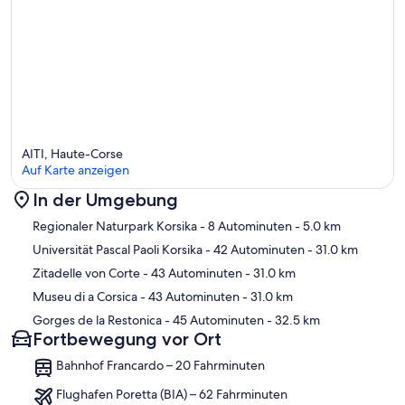
AITI, Haute-Corse
Auf Karte anzeigen
In der Umgebung
Karte
Regionaler Naturpark Korsika
- 8 Autominuten
- 5.0 km
Universität Pascal Paoli Korsika
- 42 Autominuten
- 31.0 km
Zitadelle von Corte
- 43 Autominuten
- 31.0 km
Museu di a Corsica
- 43 Autominuten
- 31.0 km
Gorges de la Restonica
- 45 Autominuten
- 32.5 km
Fortbewegung vor Ort
Bahnhof Francardo – 20 Fahrminuten
Flughafen Poretta (BIA) – 62 Fahrminuten