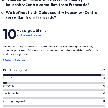
house<br>Centre corse 1km from Francardo?
Wo befindet sich Quiet country house<br>Centre
corse 1km from Francardo?
Bewertungen
10
Außergewöhnlich
70 Bewertungen
Die Bewertungen werden in chronologischer Reihenfolge angezeigt,
unterliegen einem Moderationsprozess und wurden verifiziert, sofern nicht
anders angegeben.
Wird
Mehr erfahren
in
einem
67
10 – Hervorragend
67
neuen
von
Fenster
3
8 – Gut
3
insgesamt
geöffnet
von
70
0
6 – Okay
0
insgesamt
Gästebewertungen
von
70
0
4 – Schlecht
0
haben
insgesamt
Gästebewertungen
von
eine
70
0
2 – Ungenügend
0
haben
insgesamt
Bewertung
Gästebewertungen
von