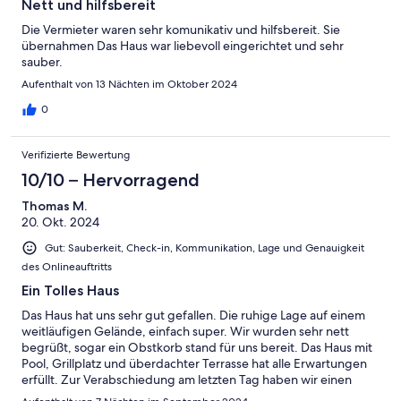
Nett und hilfsbereit
Die Vermieter waren sehr komunikativ und hilfsbereit. Sie
übernahmen Das Haus war liebevoll eingerichtet und sehr
sauber.
Aufenthalt von 13 Nächten im Oktober 2024
0
Verifizierte Bewertung
10/10 – Hervorragend
Thomas M.
20. Okt. 2024
Gut: Sauberkeit, Check-in, Kommunikation, Lage und Genauigkeit
des Onlineauftritts
Ein Tolles Haus
Das Haus hat uns sehr gut gefallen. Die ruhige Lage auf einem
weitläufigen Gelände, einfach super. Wir wurden sehr nett
begrüßt, sogar ein Obstkorb stand für uns bereit. Das Haus mit
Pool, Grillplatz und überdachter Terrasse hat alle Erwartungen
erfüllt. Zur Verabschiedung am letzten Tag haben wir einen
Online Übersetzer bemüht um uns mit dem Gastgeber zu