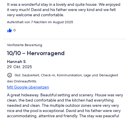
It was a wonderful stay in a lovely and quite house. We enjoyed
it very much! David and his father were very kind and we felt
very welcome and comfortable.
Aufenthalt von 7 Nächten im August 2025
0
Verifizierte Bewertung
10/10 – Hervorragend
Hannah S.
29. Okt. 2025
Gut: Sauberkeit, Check-in, Kommunikation, Lage und Genauigkeit
des Onlineauftritts
Mit Google übersetzen
A great hideaway. Beautiful setting and scenery. House was very
clean, the bed comfortable and the kitchen had everything
needed and clean. The multiple outdoor zones were very very
nice and the pool is exceptional. David and his father were very
accommodating, attentive and friendly. The stay was peaceful
and relaxed.