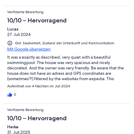
here!
Verifizierte Bewertung
10/10 – Hervorragend
Lucas
27. Juli 2024
Gut: Sauberkeit, Zustand der Unterkunft und Kommunikation
Mit Google übersetzen
It was a exactly as described, very quiet with a beautiful
swimmingpool. The house was very spacious and nicely
decorated. And the owner was very friendly. Be aware that the
house does not have an adress and GPS coordinates are
(sometimes?!) filtered by the websites from expedia. This
caused much frustration when trying to find the house.. this was
Aufenthalt von 4 Nächten im Juli 2024
caused by expedia, not by the host
0
Verifizierte Bewertung
10/10 – Hervorragend
Heike
31. Juli 2025