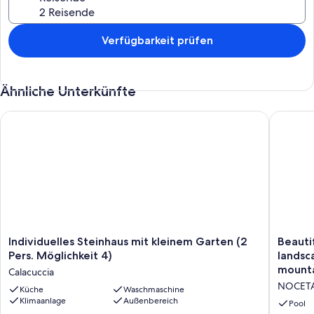
Die unten aufgeführten Freizeitaktivitäten werden entweder vor
Ort oder in der Nähe angeboten. Es können dabei Gebühren
anfallen.
Verfügbarkeit prüfen
Ähnliche Unterkünfte
Individuelles Steinhaus mit kleinem Garten (2 Pers. Möglichkei
Beautifu
Individuelles
Beautifu
Individuelles Steinhaus mit kleinem Garten (2
Beauti
Steinhaus
apartme
Pers. Möglichkeit 4)
landsc
mit
in
mounta
Calacuccia
kleinem
a
NOCET
Garten
Küche
Waschmaschine
magnifi
Klimaanlage
Außenbereich
(2
landsca
Pool