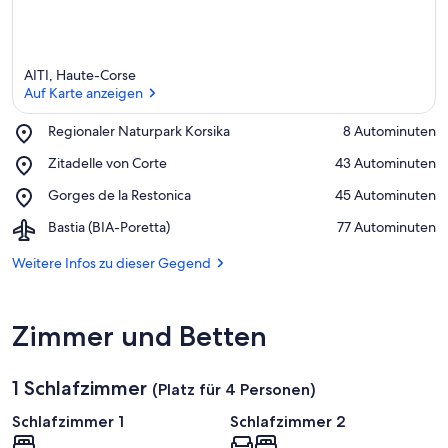
AITI, Haute-Corse
Auf Karte anzeigen
Place,
Regionaler Naturpark Korsika
‪8 Autominuten‬
Regionaler
Auf Karte anzeigen
Place,
Zitadelle von Corte
‪43 Autominuten‬
Naturpark
Zitadelle
Korsika
Place,
Gorges de la Restonica
‪45 Autominuten‬
von
Gorges
Corte
Airport,
Bastia (BIA-Poretta)
‪77 Autominuten‬
de
Bastia
la
(BIA-
Weitere Infos zu dieser Gegend
Restonica
Poretta)
Zimmer und Betten
1 Schlafzimmer
(Platz für 4 Personen)
Schlafzimmer 1
Schlafzimmer 2