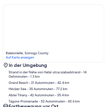
Balatonlelle, Somogy County
Auf Karte anzeigen
In der Umgebung
Karte
Strand in der Nähe von Határ utcai szabadstrand
- 14
Gehminuten
- 1.3 km
Grand Beach
- 21 Autominuten
- 42.4 km
Hévízer See
- 35 Autominuten
- 77.2 km
Abtei Tihany
- 42 Autominuten
- 35.4 km
Tagore-Promenade
- 52 Autominuten
- 43.6 km
Fortbewegung vor Ort