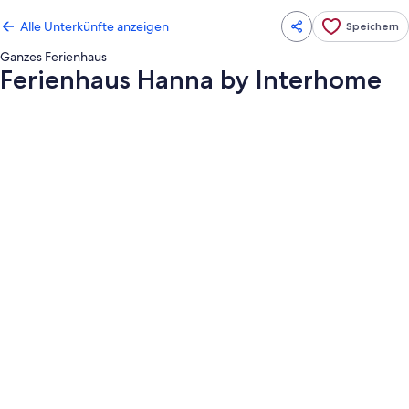
Alle Unterkünfte anzeigen
Speichern
Ganzes Ferienhaus
Ferienhaus Hanna by Interhome
Fotogalerie
von
Ferienhaus
Hanna