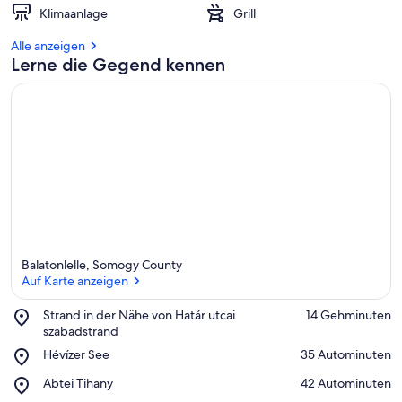
Klimaanlage
Grill
Alle anzeigen
Lerne die Gegend kennen
Balatonlelle, Somogy County
Auf Karte anzeigen
Place,
Strand in der Nähe von Határ utcai
‪14 Gehminuten‬
Strand
szabadstrand
Auf Karte anzeigen
in
Place,
Hévízer See
‪35 Autominuten‬
der
Hévízer
Nähe
Place,
Abtei Tihany
‪42 Autominuten‬
See
von
Abtei