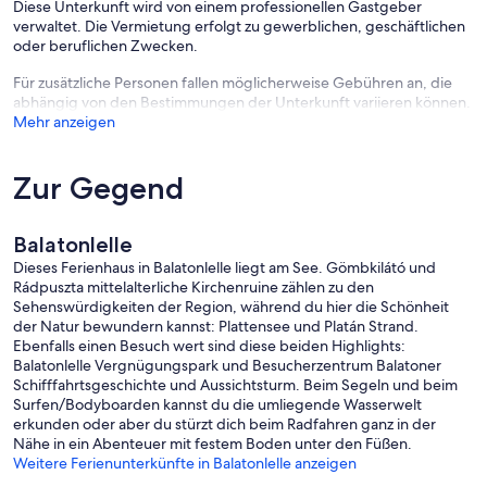
Diese Unterkunft wird von einem professionellen Gastgeber
verwaltet. Die Vermietung erfolgt zu gewerblichen, geschäftlichen
oder beruflichen Zwecken.
Für zusätzliche Personen fallen möglicherweise Gebühren an, die
abhängig von den Bestimmungen der Unterkunft variieren können.
Mehr anzeigen
Zur Gegend
Balatonlelle
Dieses Ferienhaus in Balatonlelle liegt am See. Gömbkilátó und
Rádpuszta mittelalterliche Kirchenruine zählen zu den
Sehenswürdigkeiten der Region, während du hier die Schönheit
der Natur bewundern kannst: Plattensee und Platán Strand.
Ebenfalls einen Besuch wert sind diese beiden Highlights:
Balatonlelle Vergnügungspark und Besucherzentrum Balatoner
Schifffahrtsgeschichte und Aussichtsturm. Beim Segeln und beim
Surfen/Bodyboarden kannst du die umliegende Wasserwelt
erkunden oder aber du stürzt dich beim Radfahren ganz in der
Nähe in ein Abenteuer mit festem Boden unter den Füßen.
Weitere Ferienunterkünfte in Balatonlelle anzeigen