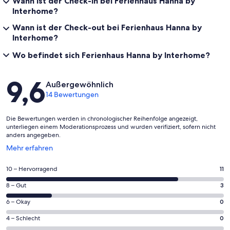
Wann ist der Check-in bei Ferienhaus Hanna by
Interhome?
Wann ist der Check-out bei Ferienhaus Hanna by
Interhome?
Wo befindet sich Ferienhaus Hanna by Interhome?
Bewertungen
9,6
Außergewöhnlich
14 Bewertungen
Die Bewertungen werden in chronologischer Reihenfolge angezeigt,
unterliegen einem Moderationsprozess und wurden verifiziert, sofern nicht
anders angegeben.
Wird
Mehr erfahren
in
einem
11
10 – Hervorragend
11
neuen
von
Fenster
3
8 – Gut
3
insgesamt
geöffnet
von
14
0
6 – Okay
0
insgesamt
Gästebewertungen
von
14
0
4 – Schlecht
0
haben
insgesamt
Gästebewertungen
von