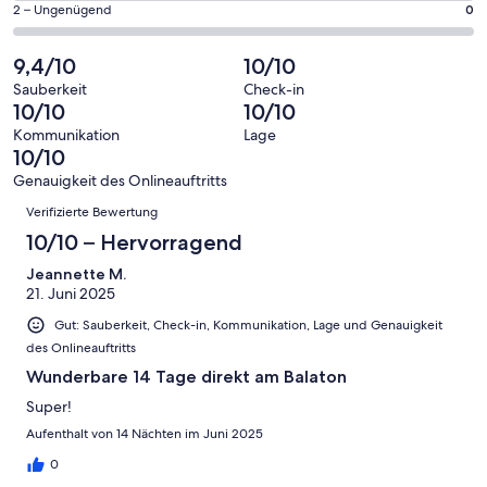
eine
14
0
2 – Ungenügend
0
haben
insgesamt
Bewertung
Gästebewertungen
von
eine
14
von
haben
insgesamt
9,4/10
10/10
Bewertung
Gästebewertungen
10
eine
14
von
haben
Sauberkeit
Check-in
-
Bewertung
Gästebewertungen
10/10
10/10
8
eine
Hervorragend
von
haben
-
Bewertung
Kommunikation
Lage
6
eine
10/10
Gut
von
-
Bewertung
4
Genauigkeit des Onlineauftritts
Okay
von
Bewertungen
-
Verifizierte Bewertung
2
Schlecht
-
10/10 – Hervorragend
Ungenügend
Jeannette M.
21. Juni 2025
Gut: Sauberkeit, Check-in, Kommunikation, Lage und Genauigkeit
des Onlineauftritts
Wunderbare 14 Tage direkt am Balaton
Super!
Aufenthalt von 14 Nächten im Juni 2025
0