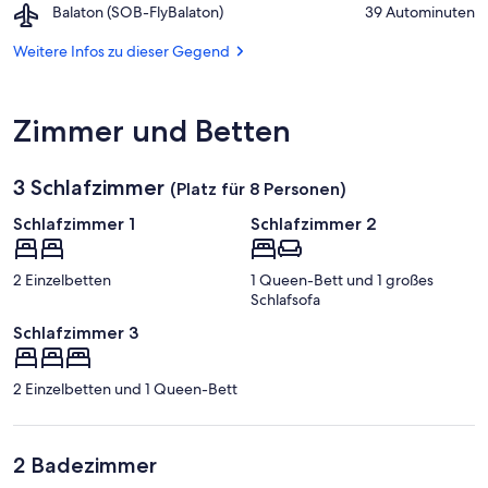
Határ
Airport,
Balaton (SOB-FlyBalaton)
‪39 Autominuten‬
Tihany
utcai
Balaton
szabadstrand
(SOB-
Weitere Infos zu dieser Gegend
FlyBalaton)
Zimmer und Betten
3 Schlafzimmer
(Platz für 8 Personen)
Schlafzimmer 1
Schlafzimmer 2
2 Einzelbetten
1 Queen-Bett und 1 großes
Schlafsofa
Schlafzimmer 3
2 Einzelbetten und 1 Queen-Bett
2 Badezimmer