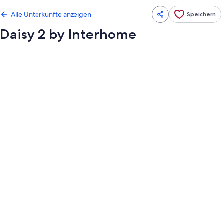
Alle Unterkünfte anzeigen
Speichern
Daisy 2 by Interhome
Fotogalerie
von
Daisy
2
by