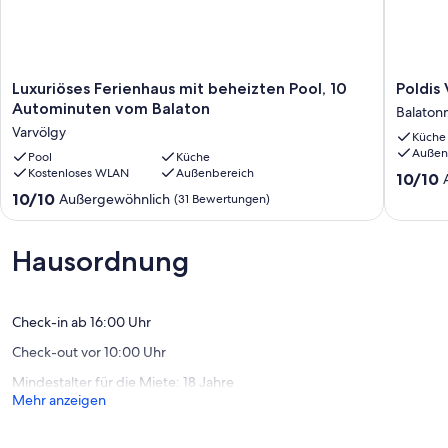
Luxuriöses
Poldis
Luxuriöses Ferienhaus mit beheizten Pool, 10
Ferienhaus
Villa
Autominuten vom Balaton
Balaton
mit
nur
Varvölgy
Küche
beheizten
50
Außen
Pool,
Pool
Küche
m
Kostenloses WLAN
Außenbereich
10
zum
10.0
10/10
Autominuten
See
von
10.0
10/10
Außergewöhnlich
(31 Bewertungen)
vom
(DHH
10,
von
Balaton
Maria)
Außerge
10,
Varvölgy
Balaton
(5
Außergewöhnlich,
Hausordnung
Bewert
(31
Bewertungen)
Check-in ab 16:00 Uhr
Check-out vor 10:00 Uhr
Mindestalter für die Miete: 18 Jahre
Mehr anzeigen