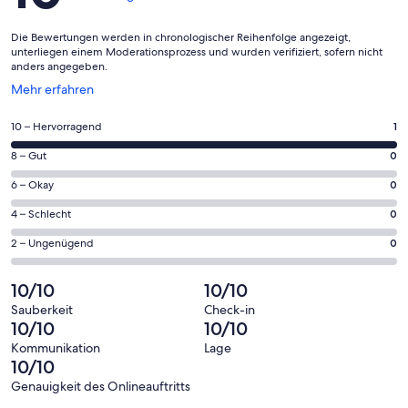
Die Bewertungen werden in chronologischer Reihenfolge angezeigt,
unterliegen einem Moderationsprozess und wurden verifiziert, sofern nicht
anders angegeben.
Wird
Mehr erfahren
in
einem
1
10 – Hervorragend
1
neuen
von
Fenster
0
8 – Gut
0
insgesamt
geöffnet
von
1
0
6 – Okay
0
insgesamt
Gästebewertungen
von
1
0
4 – Schlecht
0
haben
insgesamt
Gästebewertungen
von
eine
1
0
2 – Ungenügend
0
haben
insgesamt
Bewertung
Gästebewertungen
von
eine
1
von
haben
insgesamt
10/10
10/10
Bewertung
Gästebewertungen
10
eine
1
von
haben
Sauberkeit
Check-in
-
Bewertung
Gästebewertungen
10/10
10/10
8
eine
Hervorragend
von
haben
-
Bewertung
Kommunikation
Lage
6
eine
10/10
Gut
von
-
Bewertung
4
Genauigkeit des Onlineauftritts
Okay
von
Bewertungen
-