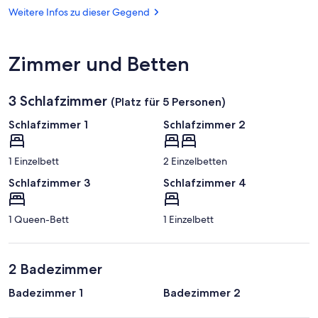
Balatonmáriafürdő
Heiligen
(SOB-
Weitere Infos zu dieser Gegend
Kreuzes
FlyBalaton)
Zimmer und Betten
3 Schlafzimmer
(Platz für 5 Personen)
Schlafzimmer 1
Schlafzimmer 2
1 Einzelbett
2 Einzelbetten
Schlafzimmer 3
Schlafzimmer 4
1 Queen-Bett
1 Einzelbett
2 Badezimmer
Badezimmer 1
Badezimmer 2