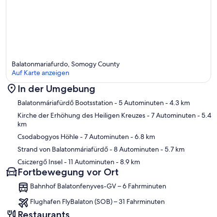
Balatonmariafurdo, Somogy County
Auf Karte anzeigen
In der Umgebung
Karte
Balatonmáriafürdő Bootsstation
- 5 Autominuten
- 4.3 km
Kirche der Erhöhung des Heiligen Kreuzes
- 7 Autominuten
- 5.4
km
Csodabogyos Höhle
- 7 Autominuten
- 6.8 km
Strand von Balatonmáriafürdő
- 8 Autominuten
- 5.7 km
Csiczergő Insel
- 11 Autominuten
- 8.9 km
Fortbewegung vor Ort
Bahnhof Balatonfenyves-GV – 6 Fahrminuten
Flughafen FlyBalaton (SOB) – 31 Fahrminuten
Restaurants