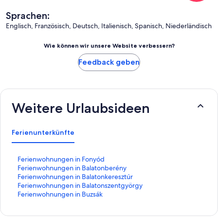
Sprachen:
Englisch, Französisch, Deutsch, Italienisch, Spanisch, Niederländisch
Wie können wir unsere Website verbessern?
Feedback geben
Weitere Urlaubsideen
Ferienunterkünfte
L
Ferienwohnungen in Fonyód
i
L
Ferienwohnungen in Balatonberény
n
i
L
Ferienwohnungen in Balatonkeresztúr
k
n
i
L
Ferienwohnungen in Balatonszentgyörgy
,
k
n
i
L
Ferienwohnungen in Buzsák
d
,
k
n
i
e
d
,
k
n