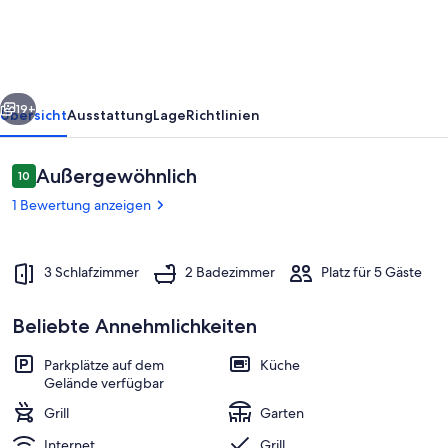
Interhome
rück
Weiter
19+
Übersicht
Ausstattung
Lage
Richtlinien
Bewertungen
Außergewöhnlich
10
10 von 10.
1 Bewertung anzeigen
3 Schlafzimmer
2 Badezimmer
Platz für 5 Gäste
Beliebte Annehmlichkeiten
Unterkunftsgelände
Parkplätze auf dem
Küche
Gelände verfügbar
Grill
Garten
Internet
Grill