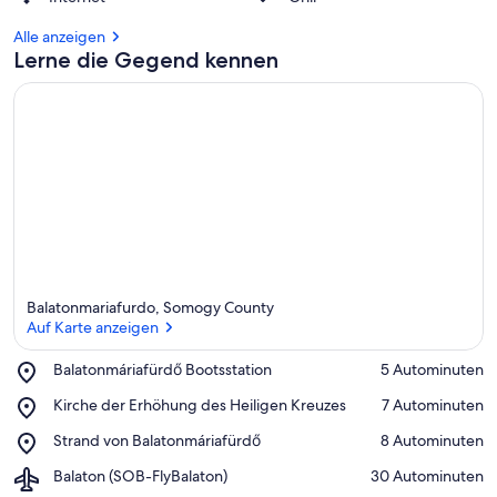
Alle anzeigen
Lerne die Gegend kennen
Balatonmariafurdo, Somogy County
Auf Karte anzeigen
Place,
Balatonmáriafürdő Bootsstation
‪5 Autominuten‬
Balatonmáriafürdő
Auf Karte anzeigen
Place,
Kirche der Erhöhung des Heiligen Kreuzes
‪7 Autominuten‬
Bootsstation
Kirche
Place,
Strand von Balatonmáriafürdő
‪8 Autominuten‬
der
Strand
Erhöhung
Airport,
Balaton (SOB-FlyBalaton)
‪30 Autominuten‬
von
des
Balaton