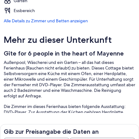
Garten
Essbereich
Alle Details zu Zimmer und Betten anzeigen
Mehr zu dieser Unterkunft
Gîte for 6 people in the heart of Mayenne
Außenpool, Wäscherei und ein Garten – all das hat dieses
Ferienhaus (Rauchen nicht erlaubt) zu bieten. Dieses Cottage bietet
Selbstversorgern eine Küche mit einem Ofen, einer Herdplatte,
einer Mikrowelle und einem Geschirrspüler. Für Unterhaltung sorgt
der Fernseher mit DVD-Player. Die Zimmerausstattung umfasst aber
auch 2 Badezimmer und eine Waschmaschine. Die Reinigung
erfolgt auf Anfrage.
Die Zimmer im dieses Ferienhaus bieten folgende Ausstattung:
DVD-Player. Zur Ausstattung der Küchen gehören Herdplatte,
Mikrowelle, separate Essbereiche und Geschirrspüler. Zur
Badausstattung gehört Folgendes: Duschen. Der Reinigungsservice
wird auf Anfrage angeboten.
Gib zur Preisangabe die Daten an