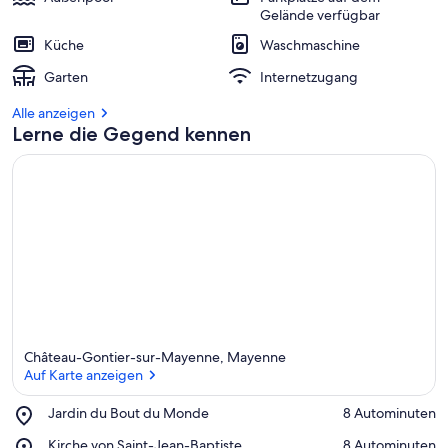
Gelände verfügbar
Küche
Waschmaschine
Garten
Internetzugang
Alle anzeigen
Lerne die Gegend kennen
Château-Gontier-sur-Mayenne, Mayenne
Auf Karte anzeigen
Place,
Jardin du Bout du Monde
‪8 Autominuten‬
Jardin
Auf Karte anzeigen
Place,
Kirche von Saint-Jean-Baptiste
‪8 Autominuten‬
du