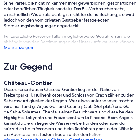
(eine Partei, die nicht im Rahmen ihrer gewerblichen, geschäftlichen
oder beruflichen Tätigkeit handelt). Das EU-Verbraucherrecht,
einschließlich Widerrufsrecht, gilt nicht für deine Buchung, sie wird
jedoch von den vom privaten Gastgeber festgelegten
Stornierungsbedingungen abgedeckt.
Für zusätzliche Personen fallen möglicherweise Gebühren an, die
abhängig von den Bestimmungen der Unterkunft variieren können.
Mehr anzeigen
Zur Gegend
Château-Gontier
Dieses Ferienhaus in Château-Gontier liegt in der Nähe von
Freizeitparks. Ursulinenkloster und Schloss von Craon zählen zu den
Sehenswürdigkeiten der Region. Wer etwas unternehmen möchte,
wird hier fündig: Anjou Golf and Country Club (Golfplatz) und Golf
de Sablé Solesmes. Ebenfalls einen Besuch wert sind diese beiden
Highlights: Labyrinth und Freizeitzentrum La Rincerie. Beim Angeln
kannst du die umliegende Wasserwelt erkunden oder aber du
stürzt dich beim Wandern und beim Radfahren ganz in der Nähe in
ein Abenteuer mit festem Boden unter den Füßen.