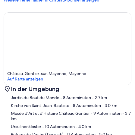
Weitere Ferienhäuser in Château-Gontier anzeigen
Château-Gontier-sur-Mayenne, Mayenne
Auf Karte anzeigen
In der Umgebung
Karte
Jardin du Bout du Monde
- 8 Autominuten
- 2.7 km
Kirche von Saint-Jean-Baptiste
- 8 Autominuten
- 3.0 km
Musée d‘Art et d‘Histoire Château Gontier
- 9 Autominuten
- 3.7
km
Ursulinenkloster
- 10 Autominuten
- 4.0 km
Refuge de l'Arche (Tierpark)
- 11 Autominuten
- 5.0 km