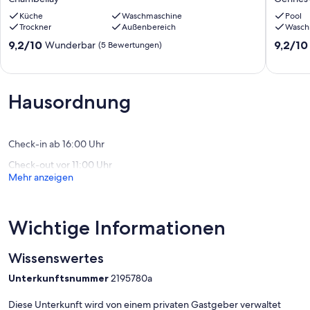
(4
Grünflä
Sterne),
Küche
Waschmaschine
privaten
Pool
Trockner
Außenbereich
Wasch
jeder
beheizt
Komfort
Pool
9.2
9.2
9,2/10
9,2/10
Wunderbar
(5 Bewertungen)
in
Gennes
von
von
einem
Longuef
10,
10,
privaten
Wunderbar,
Wunder
Park
(5
(30
Hausordnung
in
Bewertungen)
Bewert
der
Landschaft
Chambellay
Check-in ab 16:00 Uhr
Check-out vor 11:00 Uhr
Mehr anzeigen
Wichtige Informationen
Wissenswertes
Unterkunftsnummer
2195780a
Diese Unterkunft wird von einem privaten Gastgeber verwaltet