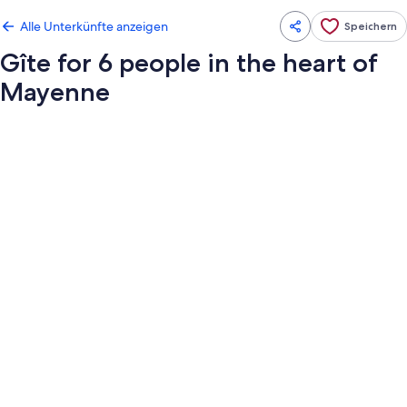
Alle Unterkünfte anzeigen
Speichern
Gîte for 6 people in the heart of
Mayenne
Fotogalerie
von
Gîte