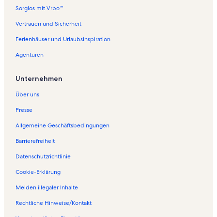
o
f
Sorglos mit Vrbo™
l
o
g
l
Vertrauen und Sicherheit
e
g
Ferienhäuser und Urlaubsinspiration
n
e
d
n
Agenturen
e
d
S
e
e
S
Unternehmen
i
e
t
i
Über uns
e
t
ö
e
Presse
f
ö
Allgemeine Geschäftsbedingungen
f
f
n
f
Barrierefreiheit
e
n
t
e
Datenschutzrichtlinie
:
t
F
:
Cookie-Erklärung
e
F
Melden illegaler Inhalte
r
e
i
r
Rechtliche Hinweise/Kontakt
e
i
n
e