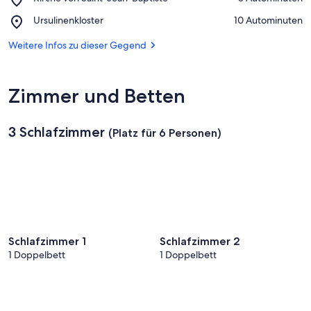
Kirche
Bout
Place,
Ursulinenkloster
‪10 Autominuten‬
von
du
Ursulinenkloster
Saint-
Monde
Weitere Infos zu dieser Gegend
Jean-
Baptiste
Zimmer und Betten
3 Schlafzimmer
(Platz für 6 Personen)
Schlafzimmer 1
Schlafzimmer 2
1 Doppelbett
1 Doppelbett