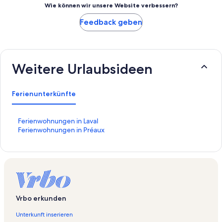
Wie können wir unsere Website verbessern?
Feedback geben
Weitere Urlaubsideen
Ferienunterkünfte
L
Ferienwohnungen in Laval
i
L
Ferienwohnungen in Préaux
n
i
k
n
,
k
d
,
e
d
r
e
d
r
Vrbo erkunden
i
d
e
i
Unterkunft inserieren
f
e