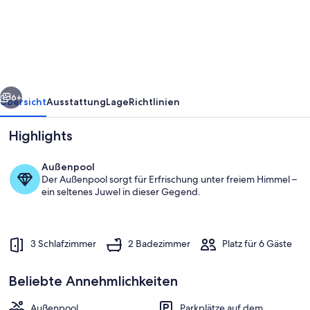
for
6
people
in
the
rück
Weiter
heart
6+
Übersicht
Ausstattung
Lage
Richtlinien
of
Highlights
Mayenne
Außenpool
Der Außenpool sorgt für Erfrischung unter freiem Himmel –
ein seltenes Juwel in dieser Gegend.
3 Schlafzimmer
2 Badezimmer
Platz für 6 Gäste
Außenbereich
Beliebte Annehmlichkeiten
Außenpool
Parkplätze auf dem