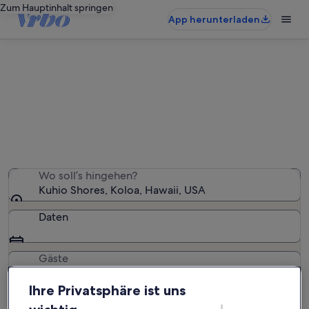
Zum Hauptinhalt springen
App herunterladen
Ferienwohnungen & Ferienhäuser
in Kuhio Shores
Wir haben 65 Ferienunterkünfte gefunden. Bitte gib
deinen Reisezeitraum an, um die Verfügbarkeit zu
prüfen.
Wo soll’s hingehen?
Kuhio Shores, Koloa, Hawaii, USA
Daten
Gäste
2 Gäste
Ihre Privatsphäre ist uns
Suchen