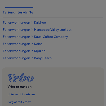
Ferienunterkünfte
Ferienwohnungen in Kalaheo
Ferienwohnungen in Hanapepe Valley Lookout
Ferienwohnungen in Kauai Coffee Company
Ferienwohnungen in Koloa
Ferienwohnungen in Kipu Kai
Ferienwohnungen in Baby Beach
Ferienwohnungen in Lawai Beach
Ferienwohnungen in Poipu Beach
Ferienwohnungen in Prince Kuhio-Park
Ferienwohnungen in Poipu
Vrbo erkunden
Ferienwohnungen in Alihi Lani
Unterkunft inserieren
Ferienwohnungen in Brennecke Beach
Sorglos mit Vrbo™