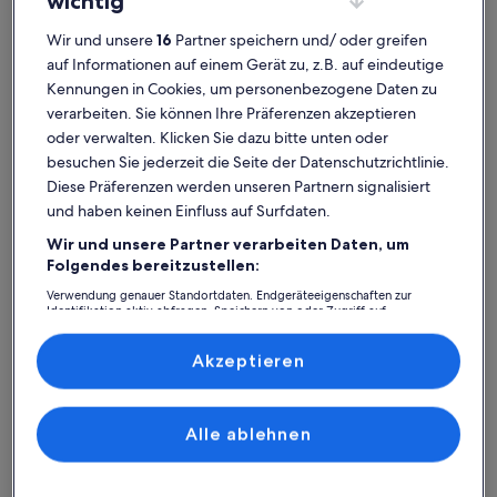
wichtig
Wir und unsere
16
Partner speichern und/ oder greifen
auf Informationen auf einem Gerät zu, z.B. auf eindeutige
Kennungen in Cookies, um personenbezogene Daten zu
Poipu
Kuhio Shores
verarbeiten. Sie können Ihre Präferenzen akzeptieren
oder verwalten. Klicken Sie dazu bitte unten oder
besuchen Sie jederzeit die Seite der Datenschutzrichtlinie.
Diese Präferenzen werden unseren Partnern signalisiert
Finde Unterkünfte ganz nach deinem
und haben keinen Einfluss auf Surfdaten.
Geschmack
Wir und unsere Partner verarbeiten Daten, um
Folgendes bereitzustellen:
Suche nach Ferienhäusern
Suche nach Ferienwohnungen oder 
Suche nach 
Verwendung genauer Standortdaten. Endgeräteeigenschaften zur
Identifikation aktiv abfragen. Speichern von oder Zugriff auf
Informationen auf einem Endgerät. Personalisierte Werbung und
Inhalte, Messung von Werbeleistung und der Performance von Inhalten,
Zielgruppenforschung sowie Entwicklung und Verbesserung von
Akzeptieren
Angeboten.
Liste der Partner (Lieferanten)
Alle ablehnen
Ferienhaus
Ferienwohnung/Apartment
Ferienhütt