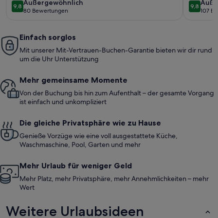
außergewöhnlich
auße
Außergewöhnlich
Auße
LOCATION!!!!
lanai.
9,8
9,8
9,8 von 10
9,8 von 
80 Bewertungen
107 B
(80
(107
bewertungen)
bewe
Einfach sorglos
Mit unserer Mit-Vertrauen-Buchen-Garantie bieten wir dir rund
um die Uhr Unterstützung
Mehr gemeinsame Momente
Von der Buchung bis hin zum Aufenthalt – der gesamte Vorgang
ist einfach und unkompliziert
Die gleiche Privatsphäre wie zu Hause
Genieße Vorzüge wie eine voll ausgestattete Küche,
Waschmaschine, Pool, Garten und mehr
Mehr Urlaub für weniger Geld
Mehr Platz, mehr Privatsphäre, mehr Annehmlichkeiten – mehr
Wert
Weitere Urlaubsideen