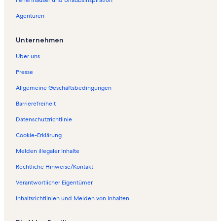
n
e
d
n
Agenturen
e
d
S
e
e
S
Unternehmen
i
e
t
i
Über uns
e
t
ö
e
Presse
f
ö
Allgemeine Geschäftsbedingungen
f
f
n
f
Barrierefreiheit
e
n
t
e
Datenschutzrichtlinie
:
t
F
:
Cookie-Erklärung
e
F
Melden illegaler Inhalte
r
e
i
r
Rechtliche Hinweise/Kontakt
e
i
n
e
Verantwortlicher Eigentümer
w
n
o
w
Inhaltsrichtlinien und Melden von Inhalten
h
o
n
h