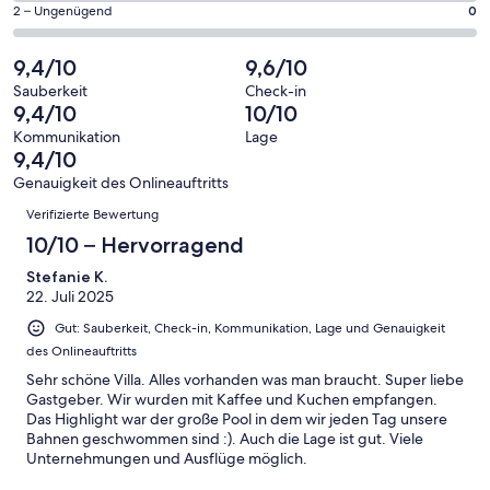
von
eine
18
0
2 – Ungenügend
0
haben
insgesamt
Bewertung
Gästebewertungen
von
eine
18
von
haben
insgesamt
9,4/10
9,6/10
Bewertung
Gästebewertungen
10
eine
18
von
haben
Sauberkeit
Check-in
-
Bewertung
Gästebewertungen
9,4/10
10/10
8
eine
Hervorragend
von
haben
-
Bewertung
Kommunikation
Lage
6
eine
9,4/10
Gut
von
-
Bewertung
4
Genauigkeit des Onlineauftritts
Okay
von
Bewertungen
-
Verifizierte Bewertung
2
Schlecht
-
10/10 – Hervorragend
Ungenügend
Stefanie K.
22. Juli 2025
Gut: Sauberkeit, Check-in, Kommunikation, Lage und Genauigkeit
des Onlineauftritts
Sehr schöne Villa. Alles vorhanden was man braucht. Super liebe
Gastgeber. Wir wurden mit Kaffee und Kuchen empfangen.
Das Highlight war der große Pool in dem wir jeden Tag unsere
Bahnen geschwommen sind :). Auch die Lage ist gut. Viele
Unternehmungen und Ausflüge möglich.