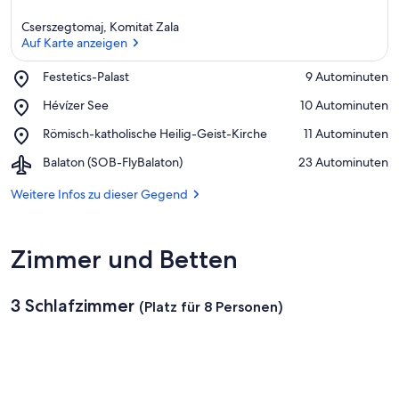
Cserszegtomaj, Komitat Zala
Auf Karte anzeigen
Place,
Festetics-Palast
‪9 Autominuten‬
Festetics-
Auf Karte anzeigen
Place,
Hévízer See
‪10 Autominuten‬
Palast
Hévízer
Place,
Römisch-katholische Heilig-Geist-Kirche
‪11 Autominuten‬
See
Römisch-
Airport,
Balaton (SOB-FlyBalaton)
‪23 Autominuten‬
katholische
Balaton
Heilig-
(SOB-
Weitere Infos zu dieser Gegend
Geist-
FlyBalaton)
Kirche
Zimmer und Betten
3 Schlafzimmer
(Platz für 8 Personen)