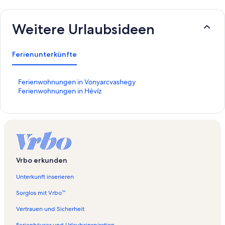
Weitere Urlaubsideen
Ferienunterkünfte
L
Ferienwohnungen in Vonyarcvashegy
i
L
Ferienwohnungen in Hévíz
n
i
k
n
,
k
d
,
e
d
r
e
d
r
Vrbo erkunden
i
d
e
i
Unterkunft inserieren
f
e
o
f
Sorglos mit Vrbo™
l
o
g
l
Vertrauen und Sicherheit
e
g
Ferienhäuser und Urlaubsinspiration