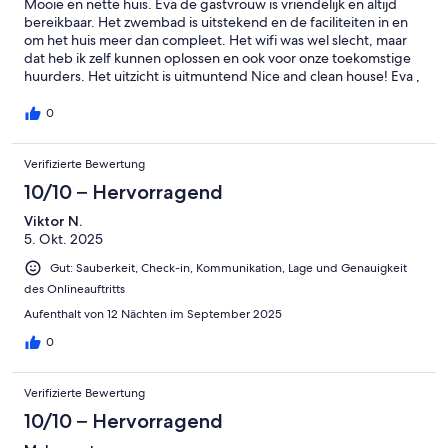
Mooie en nette huis. Eva de gastvrouw is vriendelijk en altijd
bereikbaar. Het zwembad is uitstekend en de faciliteiten in en
om het huis meer dan compleet. Het wifi was wel slecht, maar
dat heb ik zelf kunnen oplossen en ook voor onze toekomstige
huurders. Het uitzicht is uitmuntend Nice and clean house! Eva ,
the hostess is friendly and always available for questions. The
pool is excellent and the facilities in and around the house are
0
more than complete. The wifi was bad , but I fix it myself and
also for our future renters. The view is outstanding Schönes und
Verifizierte Bewertung
sauberes Haus! Eva , die Gastgeberin ist freundlich und immer
zur Verfügung. Der Pool ist ausgezeichnet und die
10/10 – Hervorragend
Einrichtungen in und um das Haus mehr als komplett. Die Wi-Fi
war schlecht, aber ich habe es selbst reparieren und auch für
Viktor N.
unsere zukünftigen Mieter. Die Aussicht ist schön
5. Okt. 2025
Gut: Sauberkeit, Check-in, Kommunikation, Lage und Genauigkeit
des Onlineauftritts
Aufenthalt von 12 Nächten im September 2025
0
Verifizierte Bewertung
10/10 – Hervorragend