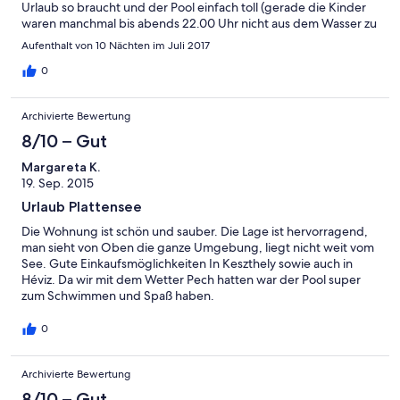
Urlaub so braucht und der Pool einfach toll (gerade die Kinder
waren manchmal bis abends 22.00 Uhr nicht aus dem Wasser zu
kriegen ;o) Mittlerweile ist übrigens auch noch eine
Aufenthalt von 10 Nächten im Juli 2017
Klettergelegenheit mit Schaukel und Rutsche vorhanden! Und
wir hatten im Gegenteil zu Deutschland mal richtig Sommer! Der
0
Balaton ist schnell zu erreichen (Tip: der Strand Gyenesdias ist
gerade für Familien mit Kindern toll!!) Und Eva, die gute Seele
Archivierte Bewertung
des Hauses, war immer freundlich und stand mit Rat und Tat zur
Seite - vielen lieben Dank für eine sehr schöne Zeit. Wir
8/10 – Gut
kommen bestimmt mal wieder!!! Ganz liebe Grüße von Familie
Margareta K.
Hegermann und Familie Schulze
19. Sep. 2015
Urlaub Plattensee
Die Wohnung ist schön und sauber. Die Lage ist hervorragend,
man sieht von Oben die ganze Umgebung, liegt nicht weit vom
See. Gute Einkaufsmöglichkeiten In Keszthely sowie auch in
Héviz. Da wir mit dem Wetter Pech hatten war der Pool super
zum Schwimmen und Spaß haben.
0
Archivierte Bewertung
8/10 – Gut