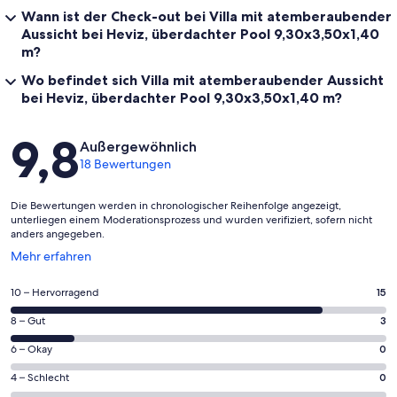
Wann ist der Check-out bei Villa mit atemberaubender
Aussicht bei Heviz, überdachter Pool 9,30x3,50x1,40
m?
Wo befindet sich Villa mit atemberaubender Aussicht
bei Heviz, überdachter Pool 9,30x3,50x1,40 m?
Bewertungen
9,8
Außergewöhnlich
18 Bewertungen
Die Bewertungen werden in chronologischer Reihenfolge angezeigt,
unterliegen einem Moderationsprozess und wurden verifiziert, sofern nicht
anders angegeben.
Wird
Mehr erfahren
in
einem
15
10 – Hervorragend
15
neuen
von
Fenster
3
8 – Gut
3
insgesamt
geöffnet
von
18
0
6 – Okay
0
insgesamt
Gästebewertungen
von
18
0
4 – Schlecht
0
haben
insgesamt
Gästebewertungen