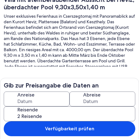
überdachter Pool 9,30x3,50x1,40 m
Unser exklusives Ferienhaus in Cserszegtomaj mit Panoramablick auf
den Kurort Heviz, Plattensee (Balaton) und Keszthely. Das
Ferienhaus befindet sich am Ortsrand von Cserszegtomaj (Kurort
Heviz), unterhalb des Waldes in ruhiger und bester Südhanglage,
am Rande des Nationalparks. Das Haus hat 3 Ebenen, jede Ebene
hat Schlafzimmer, Küche, Bad, Wohn- und Esszimmer, Terrasse oder
Balkon. Ein riesiges Areal mit ca. 4000,00 qm. Der überdachte Pool
9,30 m x 3,50 m x 1,40 m kann ab Mitte März bis Ende Oktober
benutzt werden. Überdachte Gartenterrasse am Pool und Grill.
Jede Ebene ist ausgestattet mit Ferseher, Stereoanlage mit USB,
WLAN.
Das Ferienhaus kann auch Appartementweise vermietet werden.
Preise auf Anfrage. Jede Ebene hat vier Schlafmöglichkeiten.
Gib zur Preisangabe die Daten an
Der einzigartige Thermalsee in Héviz (4 km) ist der größte
Anreise
Abreise
Warmwassersee der Welt. Mit einer Größe von 4,7 Hektar ist es fast
unvorstellbar, dass dieser riesige See nur mit Thermalwasser
Reisende
gespeist wird. 70 Millionen Liter Thermalwasser fließen an einem
Tag in den See. Der besondere See ist ein wahrer Touristenmagnet
in Ungarn, aber auch Gäste aus dem Ausland nutzen die heilende
Wirkung des Sees und genießen die wunderbare Atmosphäre mit
Verfügbarkeit prüfen
Lotusblumen im See. Nach mehreren wissenschaftlichen
Untersuchungen wurde bestätigt, dass der Thermalsee von Héviz