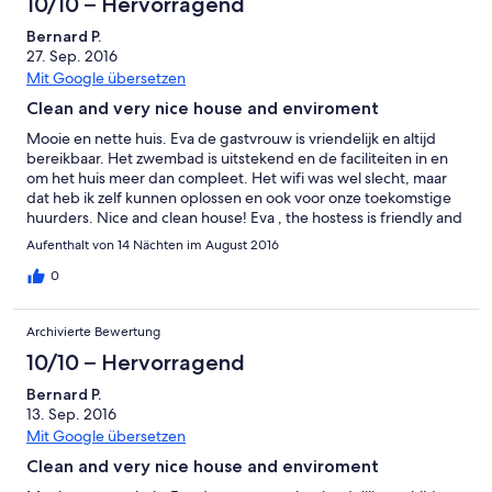
10/10 – Hervorragend
Bernard P.
27. Sep. 2016
Mit Google übersetzen
Clean and very nice house and enviroment
Mooie en nette huis. Eva de gastvrouw is vriendelijk en altijd
bereikbaar. Het zwembad is uitstekend en de faciliteiten in en
om het huis meer dan compleet. Het wifi was wel slecht, maar
dat heb ik zelf kunnen oplossen en ook voor onze toekomstige
huurders. Nice and clean house! Eva , the hostess is friendly and
always available for questions. The pool is excellent and the
Aufenthalt von 14 Nächten im August 2016
facilities in and around the house are more than complete. The
wifi was bad , but I fix it myself and also for our future renters.
0
Schönes und sauberes Haus! Eva , die Gastgeberin ist freundlich
und immer zur Verfügung. Der Pool ist ausgezeichnet und die
Archivierte Bewertung
Einrichtungen in und um das Haus mehr als komplett. Die Wi-Fi
war schlecht, aber ich habe es selbst reparieren und auch für
10/10 – Hervorragend
unsere zukünftigen Mieter.
Bernard P.
13. Sep. 2016
Mit Google übersetzen
Clean and very nice house and enviroment