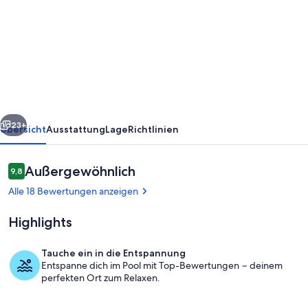
Villa
mit
atemberaubender
Aussicht
bei
Heviz,
rück
Weiter
überdachter
23+
Übersicht
Ausstattung
Lage
Richtlinien
Pool
9,30x3,50x1,40
Bewertungen
Außergewöhnlich
9,8
9,8 von 10.
m
Alle 18 Bewertungen anzeigen
Highlights
Tauche ein in die Entspannung
Entspanne dich im Pool mit Top-Bewertungen − deinem
Thermalsee Heviz
perfekten Ort zum Relaxen.