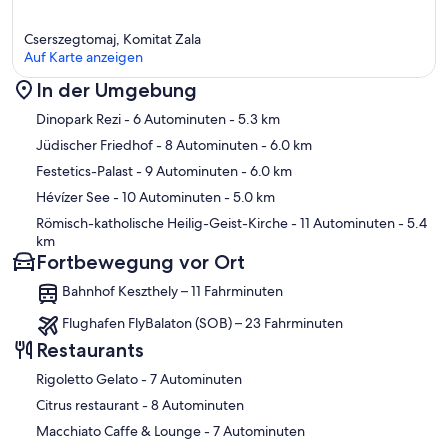
Cserszegtomaj, Komitat Zala
Auf Karte anzeigen
In der Umgebung
Karte
Dinopark Rezi
- 6 Autominuten
- 5.3 km
Jüdischer Friedhof
- 8 Autominuten
- 6.0 km
Festetics-Palast
- 9 Autominuten
- 6.0 km
Hévízer See
- 10 Autominuten
- 5.0 km
Römisch-katholische Heilig-Geist-Kirche
- 11 Autominuten
- 5.4
km
Fortbewegung vor Ort
Bahnhof Keszthely – 11 Fahrminuten
Flughafen FlyBalaton (SOB) – 23 Fahrminuten
Restaurants
‪Rigoletto Gelato - ‬7 Autominuten
‪Citrus restaurant - ‬8 Autominuten
‪Macchiato Caffe & Lounge - ‬7 Autominuten