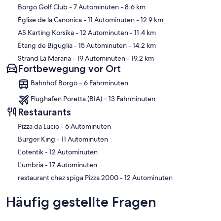
Karte
Borgo Golf Club
- 7 Autominuten
- 8.6 km
Église de la Canonica
- 11 Autominuten
- 12.9 km
AS Karting Korsika
- 12 Autominuten
- 11.4 km
Étang de Biguglia
- 15 Autominuten
- 14.2 km
Strand La Marana
- 19 Autominuten
- 19.2 km
Fortbewegung vor Ort
Bahnhof Borgo – 6 Fahrminuten
Flughafen Poretta (BIA) – 13 Fahrminuten
Restaurants
‪Pizza da Lucio - ‬6 Autominuten
‪Burger King - ‬11 Autominuten
‪L'otentik - ‬12 Autominuten
‪L'umbria - ‬17 Autominuten
‪restaurant chez spiga Pizza 2000 - ‬12 Autominuten
Häufig gestellte Fragen