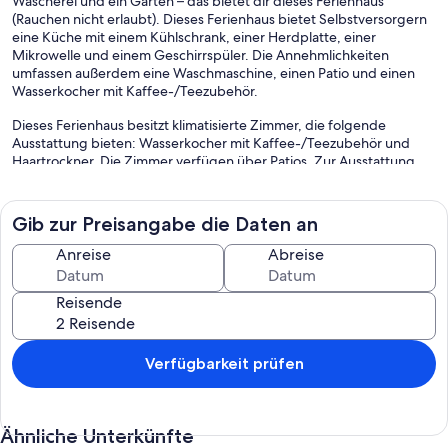
Wäscherei und ein Garten – das bietet dir dieses Ferienhaus
(Rauchen nicht erlaubt). Dieses Ferienhaus bietet Selbstversorgern
eine Küche mit einem Kühlschrank, einer Herdplatte, einer
Mikrowelle und einem Geschirrspüler. Die Annehmlichkeiten
umfassen außerdem eine Waschmaschine, einen Patio und einen
Wasserkocher mit Kaffee-/Teezubehör.
Dieses Ferienhaus besitzt klimatisierte Zimmer, die folgende
Ausstattung bieten: Wasserkocher mit Kaffee-/Teezubehör und
Haartrockner. Die Zimmer verfügen über Patios. Zur Ausstattung
der Küchen gehören Kühlschrank, Herdplatte, Mikrowelle und
Kochgeschirr/Geschirr/Besteck. Zur Badausstattung gehört
Folgendes: Duschen.
Gib zur Preisangabe die Daten an
Anreise
Abreise
Reisende
Verfügbarkeit prüfen
Ähnliche Unterkünfte