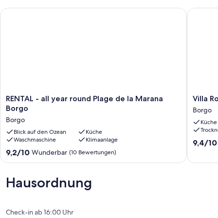
RENTAL - all year round Plage de la Marana Borgo
Villa Roc
RENTAL
Villa
RENTAL - all year round Plage de la Marana
Villa R
-
Roccu
Borgo
Borgo
all
Borgo
Borgo
Küche
year
Trockn
round
Blick auf den Ozean
Küche
Waschmaschine
Klimaanlage
Plage
9.4
9,4/10
de
von
9.2
9,2/10
Wunderbar
(10 Bewertungen)
la
10,
von
Marana
Außerge
10,
Borgo
(3
Wunderbar,
Hausordnung
Borgo
Bewert
(10
Bewertungen)
Check-in ab 16:00 Uhr