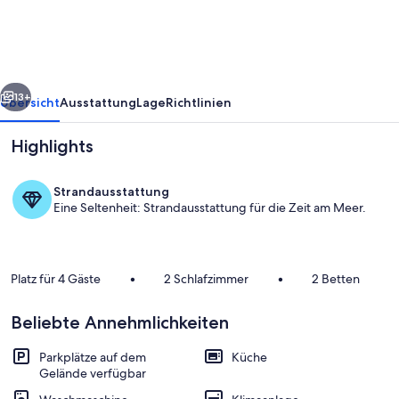
rück
Weiter
13+
Übersicht
Ausstattung
Lage
Richtlinien
Highlights
Strandausstattung
Eine Seltenheit: Strandausstattung für die Zeit am Meer.
Platz für 4 Gäste
•
2 Schlafzimmer
•
2 Betten
Unterkunftsgelände
Beliebte Annehmlichkeiten
Parkplätze auf dem
Küche
Gelände verfügbar