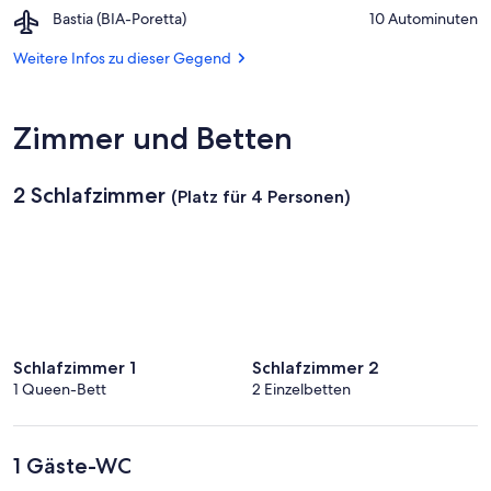
AS
la
Airport,
Bastia (BIA-Poretta)
‪10 Autominuten‬
Karting
Canonica
Bastia
Korsika
(BIA-
Weitere Infos zu dieser Gegend
Poretta)
Zimmer und Betten
2 Schlafzimmer
(Platz für 4 Personen)
Schlafzimmer 1
Schlafzimmer 2
1 Queen-Bett
2 Einzelbetten
1 Gäste-WC