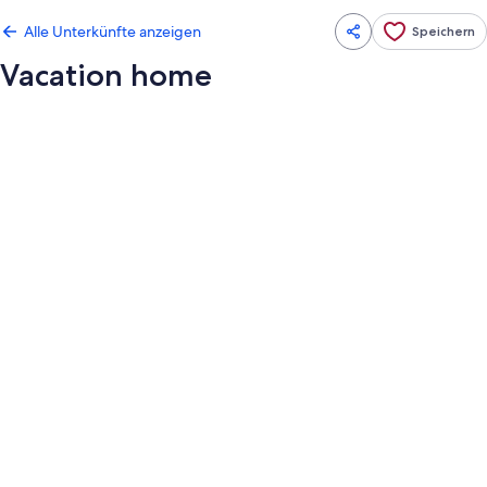
Alle Unterkünfte anzeigen
Speichern
Vacation home
Fotogalerie
von
Vacation
home