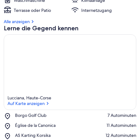
Waschmaschine
Klimaanlage
Terrasse oder Patio
Internetzugang
Alle anzeigen
Lerne die Gegend kennen
Lucciana, Haute-Corse
Auf Karte anzeigen
Place,
Borgo Golf Club
‪7 Autominuten‬
Borgo
Auf Karte anzeigen
Place,
Église de la Canonica
‪11 Autominuten‬
Golf
Église
Club
Place,
AS Karting Korsika
‪12 Autominuten‬
de