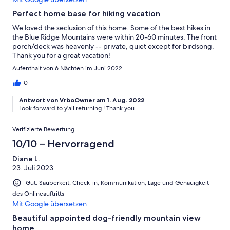
Perfect home base for hiking vacation
We loved the seclusion of this home. Some of the best hikes in
the Blue Ridge Mountains were within 20-60 minutes. The front
porch/deck was heavenly -- private, quiet except for birdsong.
Thank you for a great vacation!
Aufenthalt von 6 Nächten im Juni 2022
0
Antwort von VrboOwner am 1. Aug. 2022
Look forward to y'all returning ! Thank you
Verifizierte Bewertung
10/10 – Hervorragend
Diane L.
23. Juli 2023
Gut: Sauberkeit, Check-in, Kommunikation, Lage und Genauigkeit
des Onlineauftritts
Mit Google übersetzen
Beautiful appointed dog-friendly mountain view
home