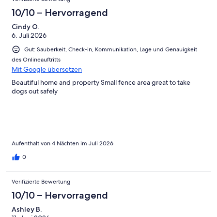
2
Schlecht
-
10/10 – Hervorragend
Ungenügend
Cindy O.
6. Juli 2026
Gut: Sauberkeit, Check-in, Kommunikation, Lage und Genauigkeit
des Onlineauftritts
Mit Google übersetzen
Beautiful home and property Small fence area great to take
dogs out safely
Aufenthalt von 4 Nächten im Juli 2026
0
Verifizierte Bewertung
10/10 – Hervorragend
Ashley B.