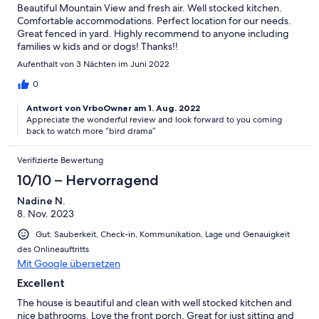
Beautiful Mountain View and fresh air. Well stocked kitchen.
Comfortable accommodations. Perfect location for our needs.
Great fenced in yard. Highly recommend to anyone including
families w kids and or dogs! Thanks!!
Aufenthalt von 3 Nächten im Juni 2022
0
Antwort von VrboOwner am 1. Aug. 2022
Appreciate the wonderful review and look forward to you coming
back to watch more “bird drama”
Verifizierte Bewertung
10/10 – Hervorragend
Nadine N.
8. Nov. 2023
Gut: Sauberkeit, Check-in, Kommunikation, Lage und Genauigkeit
des Onlineauftritts
Mit Google übersetzen
Excellent
The house is beautiful and clean with well stocked kitchen and
nice bathrooms. Love the front porch. Great for just sitting and