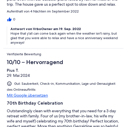
trip. The house gave us a perfect spot to slow down and relax.
Aufenthalt von 4 Nächten im September 2022
0
Antwort von VrboOwner am 19. Sep. 2022
Hope that y'all can come back again when the weather isn't rainy, but
glad that you were able to relax and have a nice anniversary weekend
anyways!
Verifizierte Bewertung
10/10 – Hervorragend
Pius T.
29. Mai 2024
Gut: Sauberkeit, Check-in, Kommunikation, Lage und Genauigkeit
des Onlineauftritts
Mit Google übersetzen
70th Birthday Celebration
Outstandingly clean with everything that you need for a 3 day
retreat with family. Four of us (my brother-in-law, his wife my
wife and myself) celebrating my 70th birthday! Perfect location,
perfect weather. More than anything Gerraldine was so helpful