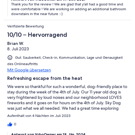
movies. Be aware if you are traveling with enough people to
Thank you for the review ! We are glad that y'all had a good time and
need the downstairs “bedroom” (really just the one-room
were comfortable ! We are working on adding an additional bathroom
finished part of the basement at the bottom of the stairs), it has
downstairs in the near future :-)
no access to a bathroom that isn’t inside another bedroom suite.
Verifizierte Bewertung
10/10 – Hervorragend
Brian W.
8. Juli 2023
Gut: Sauberkeit, Check-in, Kommunikation, Lage und Genauigkeit
des Onlineauftritts
Mit Google übersetzen
Refreshing escape from the heat
We were so thankful for such a wonderful, dog-friendly place to
stay during the week of the 4th of July. Our 11 year old dog is
very frightened by loud noises and our neighborhood LOVES
fireworks and it goes on for hours on the 4th of July. Sky Dog
was just what we all needed. We had a great time exploring
nearby waterfalls during the day and then relaxed back at the
Aufenthalt von 4 Nächten im Juli 2023
house and enjoyed cool breezes on the beautiful deck, birds
chirping and hummingbirds in all their beauty. We really enjoyed
0
how close we were to lots of fun things to do and great food to
Antwort von VrboOwner am 19. Jän. 2024