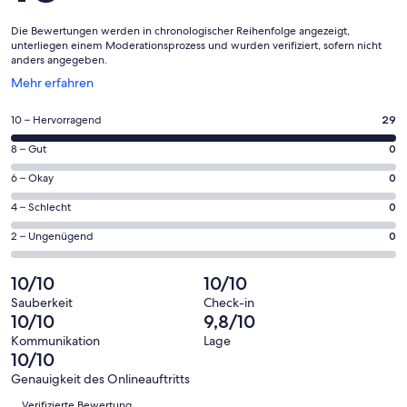
Die Bewertungen werden in chronologischer Reihenfolge angezeigt,
unterliegen einem Moderationsprozess und wurden verifiziert, sofern nicht
anders angegeben.
Wird
Mehr erfahren
in
einem
29
10 – Hervorragend
29
neuen
von
Fenster
0
8 – Gut
0
insgesamt
geöffnet
von
29
0
6 – Okay
0
insgesamt
Gästebewertungen
von
29
0
4 – Schlecht
0
haben
insgesamt
Gästebewertungen
von
eine
29
0
2 – Ungenügend
0
haben
insgesamt
Bewertung
Gästebewertungen
von
eine
29
von
haben
insgesamt
10/10
10/10
Bewertung
Gästebewertungen
10
eine
29
von
haben
Sauberkeit
Check-in
-
Bewertung
Gästebewertungen
10/10
9,8/10
8
eine
Hervorragend
von
haben
-
Bewertung
Kommunikation
Lage
6
eine
10/10
Gut
von
-
Bewertung
4
Genauigkeit des Onlineauftritts
Okay
von
Bewertungen
-
Verifizierte Bewertung