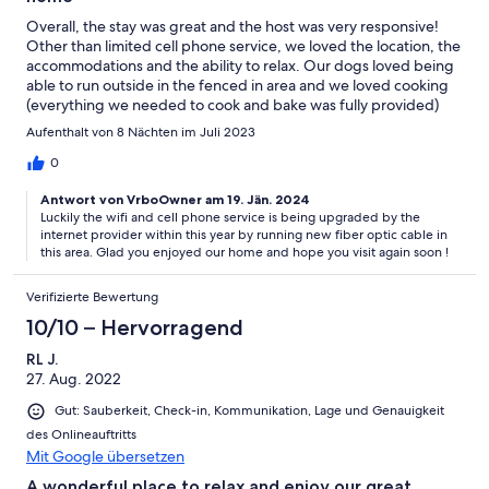
Overall, the stay was great and the host was very responsive!
Other than limited cell phone service, we loved the location, the
accommodations and the ability to relax. Our dogs loved being
able to run outside in the fenced in area and we loved cooking
(everything we needed to cook and bake was fully provided)
and relaxing both inside and out. We would definitely stay here
Aufenthalt von 8 Nächten im Juli 2023
again!!!
0
Antwort von VrboOwner am 19. Jän. 2024
Luckily the wifi and cell phone service is being upgraded by the
internet provider within this year by running new fiber optic cable in
this area. Glad you enjoyed our home and hope you visit again soon !
Verifizierte Bewertung
10/10 – Hervorragend
RL J.
27. Aug. 2022
Gut: Sauberkeit, Check-in, Kommunikation, Lage und Genauigkeit
des Onlineauftritts
Mit Google übersetzen
A wonderful place to relax and enjoy our great