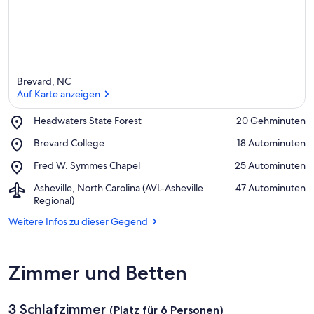
Brevard, NC
Auf Karte anzeigen
Place,
Headwaters State Forest
‪20 Gehminuten‬
Headwaters
Auf Karte anzeigen
Place,
Brevard College
‪18 Autominuten‬
State
Brevard
Forest
Place,
Fred W. Symmes Chapel
‪25 Autominuten‬
College
Fred
Airport,
Asheville, North Carolina (AVL-Asheville
‪47 Autominuten‬
W.
Asheville,
Regional)
Symmes
North
Chapel
Weitere Infos zu dieser Gegend
Carolina
(AVL-
Asheville
Regional)
Zimmer und Betten
3 Schlafzimmer
(Platz für 6 Personen)