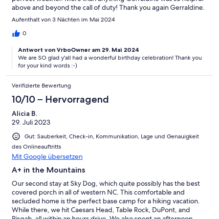
above and beyond the call of duty! Thank you again Gerraldine.
You are the BEST!!!
Aufenthalt von 3 Nächten im Mai 2024
0
Antwort von VrboOwner am 29. Mai 2024
We are SO glad y'all had a wonderful birthday celebration! Thank you
for your kind words :-)
Verifizierte Bewertung
10/10 – Hervorragend
Alicia B.
29. Juli 2023
Gut: Sauberkeit, Check-in, Kommunikation, Lage und Genauigkeit
des Onlineauftritts
Mit Google übersetzen
A+ in the Mountains
Our second stay at Sky Dog, which quite possibly has the best
covered porch in all of western NC. This comfortable and
secluded home is the perfect base camp for a hiking vacation.
While there, we hit Caesars Head, Table Rock, DuPont, and
Pisgah, all within an hours drive. We also spent an afternoon