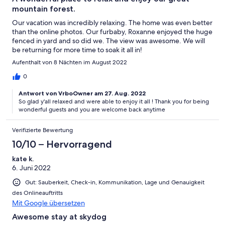
mountain forest.
Our vacation was incredibly relaxing. The home was even better
than the online photos. Our furbaby, Roxanne enjoyed the huge
fenced in yard and so did we. The view was awesome. We will
be returning for more time to soak it all in!
Aufenthalt von 8 Nächten im August 2022
0
Antwort von VrboOwner am 27. Aug. 2022
So glad y'all relaxed and were able to enjoy it all ! Thank you for being
wonderful guests and you are welcome back anytime
Verifizierte Bewertung
10/10 – Hervorragend
kate k.
6. Juni 2022
Gut: Sauberkeit, Check-in, Kommunikation, Lage und Genauigkeit
des Onlineauftritts
Mit Google übersetzen
Awesome stay at skydog