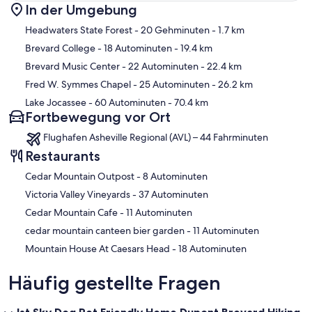
In der Umgebung
Karte
Headwaters State Forest
- 20 Gehminuten
- 1.7 km
Brevard College
- 18 Autominuten
- 19.4 km
Brevard Music Center
- 22 Autominuten
- 22.4 km
Fred W. Symmes Chapel
- 25 Autominuten
- 26.2 km
Lake Jocassee
- 60 Autominuten
- 70.4 km
Fortbewegung vor Ort
Flughafen Asheville Regional (AVL) – 44 Fahrminuten
Restaurants
‪Cedar Mountain Outpost - ‬8 Autominuten
‪Victoria Valley Vineyards - ‬37 Autominuten
‪Cedar Mountain Cafe - ‬11 Autominuten
‪cedar mountain canteen bier garden - ‬11 Autominuten
‪Mountain House At Caesars Head - ‬18 Autominuten
Häufig gestellte Fragen