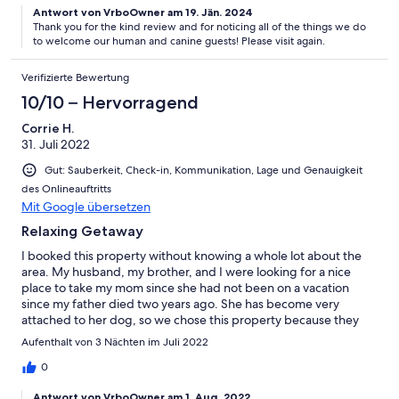
Antwort von VrboOwner am 19. Jän. 2024
their legs. The cabin's deck is a MUST in the mornings. The
Thank you for the kind review and for noticing all of the things we do
sunrises are simply spectacular! Can't wait to return!
to welcome our human and canine guests! Please visit again.
Verifizierte Bewertung
10/10 – Hervorragend
Corrie H.
31. Juli 2022
Gut: Sauberkeit, Check-in, Kommunikation, Lage und Genauigkeit
des Onlineauftritts
Mit Google übersetzen
Relaxing Getaway
I booked this property without knowing a whole lot about the
area. My husband, my brother, and I were looking for a nice
place to take my mom since she had not been on a vacation
since my father died two years ago. She has become very
attached to her dog, so we chose this property because they
were the most pet friendly. We were totally blown away by how
Aufenthalt von 3 Nächten im Juli 2022
nice this property was! The porch had amazing views and
comfortable furniture. The area was remote enough to be quiet
0
but still within an easy drive of Brevard and several parks when
Antwort von VrboOwner am 1. Aug. 2022