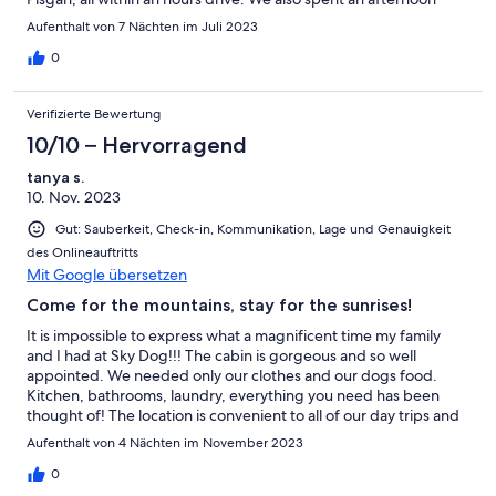
poking around downtown Brevard and a day visiting family in
Aufenthalt von 7 Nächten im Juli 2023
the Greenville SC area, which is an hour away. We will be back!
Thanks, Sky Dog, for letting us travel with our trail-loving border
0
terrier. 💙
Verifizierte Bewertung
10/10 – Hervorragend
tanya s.
10. Nov. 2023
Gut: Sauberkeit, Check-in, Kommunikation, Lage und Genauigkeit
des Onlineauftritts
Mit Google übersetzen
Come for the mountains, stay for the sunrises!
It is impossible to express what a magnificent time my family
and I had at Sky Dog!!! The cabin is gorgeous and so well
appointed. We needed only our clothes and our dogs food.
Kitchen, bathrooms, laundry, everything you need has been
thought of! The location is convenient to all of our day trips and
we found ourselves coming back earlier each day to enjoy as
Aufenthalt von 4 Nächten im November 2023
many hours on the porch as possible If you have dogs, you will
deeply appreciate the fenced in area. It's the perfect size,
0
landscaped beautifully, and gives the dogs a chance to stretch