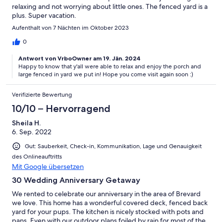
relaxing and not worrying about little ones. The fenced yard is a
plus. Super vacation.
Aufenthalt von 7 Nächten im Oktober 2023
0
Antwort von VrboOwner am 19. Jän. 2024
Happy to know that y'all were able to relax and enjoy the porch and
large fenced in yard we put in! Hope you come visit again soon :)
Verifizierte Bewertung
10/10 – Hervorragend
Sheila H.
6. Sep. 2022
Gut: Sauberkeit, Check-in, Kommunikation, Lage und Genauigkeit
des Onlineauftritts
Mit Google übersetzen
30 Wedding Anniversary Getaway
We rented to celebrate our anniversary in the area of Brevard
we love. This home has a wonderful covered deck, fenced back
yard for your pups. The kitchen is nicely stocked with pots and
pans. Even with our outdoor plans foiled by rain for most of the