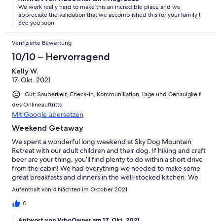
we wanted to get out. I was a little concerned about the
We work really hard to make this an incredible place and we
property being located on a gravel road as I drive a sedan but
appreciate the validation that we accomplished this for your family !!
even after two nights of heavy rain, the road was still easily
See you soon
drivable. We are already talking about when we can return to
this property again!
Verifizierte Bewertung
10/10 – Hervorragend
Kelly W.
17. Okt. 2021
Gut: Sauberkeit, Check-in, Kommunikation, Lage und Genauigkeit
des Onlineauftritts
Mit Google übersetzen
Weekend Getaway
We spent a wonderful long weekend at Sky Dog Mountain
Retreat with our adult children and their dog. If hiking and craft
beer are your thing, you’ll find plenty to do within a short drive
from the cabin! We had everything we needed to make some
great breakfasts and dinners in the well-stocked kitchen. We
enjoyed sitting on the deck and looking at the mountain views in
Aufenthalt von 4 Nächten im Oktober 2021
the morning with a cup of coffee or tea and in the evening with
a glass of wine. Plenty of comfortable seating for everyone to
0
hang out together in the living room and play games or watch
Antwort von VrboOwner am 17. Okt. 2021