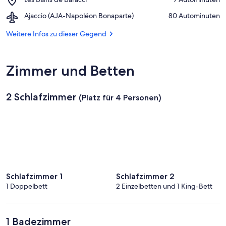
von
Les
Olmeto
Airport,
Ajaccio (AJA-Napoléon Bonaparte)
‪80 Autominuten‬
Bains
Ajaccio
de
(AJA-
Weitere Infos zu dieser Gegend
Baracci
Napoléon
Bonaparte)
Zimmer und Betten
2 Schlafzimmer
(Platz für 4 Personen)
Schlafzimmer 1
Schlafzimmer 2
1 Doppelbett
2 Einzelbetten und 1 King-Bett
1 Badezimmer