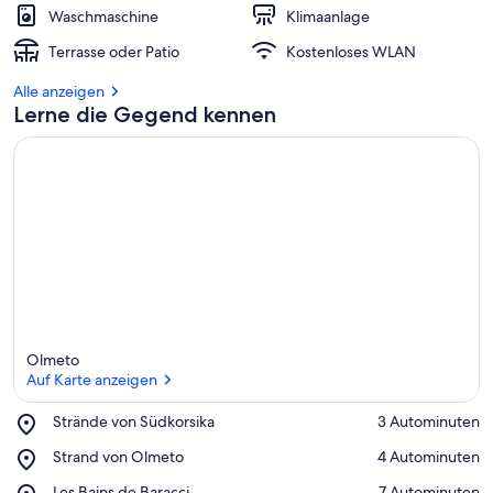
Waschmaschine
Klimaanlage
Terrasse oder Patio
Kostenloses WLAN
Alle anzeigen
Lerne die Gegend kennen
Olmeto
Auf Karte anzeigen
Place,
Strände von Südkorsika
‪3 Autominuten‬
Strände
Auf Karte anzeigen
Place,
Strand von Olmeto
‪4 Autominuten‬
von
Strand
Südkorsika
Place,
Les Bains de Baracci
‪7 Autominuten‬