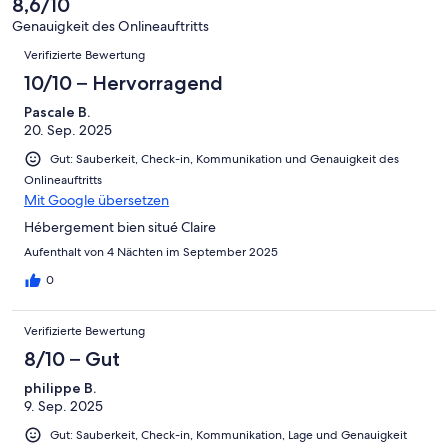
8,6/10
Gut
von
-
Bewertung
4
Genauigkeit des Onlineauftritts
Okay
von
Bewertungen
-
Verifizierte Bewertung
2
Schlecht
-
10/10 – Hervorragend
Ungenügend
Pascale B.
20. Sep. 2025
Gut: Sauberkeit, Check-in, Kommunikation und Genauigkeit des
Onlineauftritts
Mit Google übersetzen
Hébergement bien situé Claire
Aufenthalt von 4 Nächten im September 2025
0
Verifizierte Bewertung
8/10 – Gut
philippe B.
9. Sep. 2025
Gut: Sauberkeit, Check-in, Kommunikation, Lage und Genauigkeit