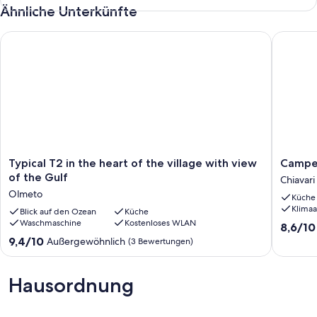
Ähnliche Unterkünfte
Typical T2 in the heart of the village with view of the Gulf
Campest
Typical
Campest
Typical T2 in the heart of the village with view
Campes
T2
by
of the Gulf
Chiavari
in
Interho
Olmeto
Küche
the
Chiavari
Klimaa
heart
Blick auf den Ozean
Küche
Waschmaschine
Kostenloses WLAN
of
8.6
8,6/10
the
von
9.4
9,4/10
Außergewöhnlich
(3 Bewertungen)
village
10,
von
with
Hervorr
10,
view
(8
Außergewöhnlich,
Hausordnung
of
Bewert
(3
the
Bewertungen)
Gulf