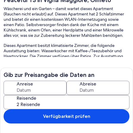
Wäscherei und ein Garten – damit wartet dieses Apartment
(Rauchen nicht erlaubt) auf. Dieses Apartment hat 2 Schlafzimmer
und bietet dir einen kostenlosen WLAN-Internetzugang sowie
einen Patio. Selbstversorger finden dank der Küche mit einem
Kühlschrank, einem Ofen, einer Herdplatte und einer Mikrowelle
alles vor, was sie zur Zubereitung leckerer Mahlzeiten benötigen.
Dieses Apartment besitzt klimatisierte Zimmer, die folgende
Ausstattung bieten: Wasserkocher mit Kaffee-/Teezubehör und
Haartrockner. Die Zimmer verfügen über Patios. Zur Ausstattung
der Küchen gehören Kühlschrank, Herdplatte, Mikrowelle und
Kochgeschirr/Geschirr/Besteck.
Zur Badausstattung gehört Folgendes: Duschen. Dir steht ein
Gib zur Preisangabe die Daten an
kostenloser Internetzugang (WLAN) zur Verfügung.
Anreise
Abreise
Die unten aufgeführten Freizeitaktivitäten werden entweder vor
Ort oder in der Nähe angeboten. Es können dabei Gebühren
Reisende
anfallen.
Verfügbarkeit prüfen