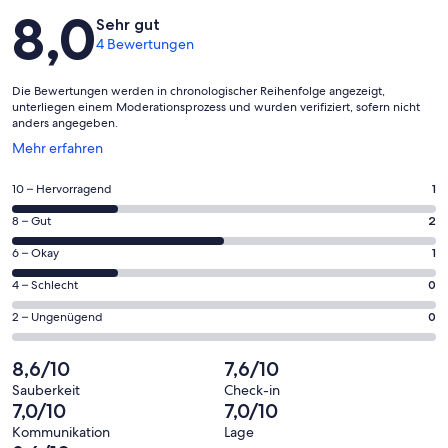
Bewertungen
8,0
Sehr gut
4 Bewertungen
Die Bewertungen werden in chronologischer Reihenfolge angezeigt,
unterliegen einem Moderationsprozess und wurden verifiziert, sofern nicht
anders angegeben.
Wird
Mehr erfahren
in
einem
1
10 – Hervorragend
1
neuen
von
Fenster
2
8 – Gut
2
insgesamt
geöffnet
von
4
1
6 – Okay
1
insgesamt
Gästebewertungen
von
4
0
4 – Schlecht
0
haben
insgesamt
Gästebewertungen
von
eine
4
0
2 – Ungenügend
0
haben
insgesamt
Bewertung
Gästebewertungen
von
eine
4
von
haben
insgesamt
8,6/10
7,6/10
Bewertung
Gästebewertungen
10
eine
4
von
haben
Sauberkeit
Check-in
-
Bewertung
Gästebewertungen
7,0/10
7,0/10
8
eine
Hervorragend
von
haben
-
Bewertung
Kommunikation
Lage
6
eine