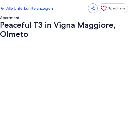
Alle Unterkünfte anzeigen
Speichern
Apartment
Peaceful T3 in Vigna Maggiore,
Olmeto
Fotogalerie
von
Peaceful