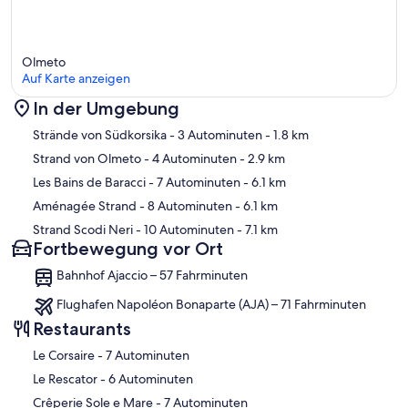
Olmeto
Auf Karte anzeigen
In der Umgebung
Karte
Strände von Südkorsika
- 3 Autominuten
- 1.8 km
Strand von Olmeto
- 4 Autominuten
- 2.9 km
Les Bains de Baracci
- 7 Autominuten
- 6.1 km
Aménagée Strand
- 8 Autominuten
- 6.1 km
Strand Scodi Neri
- 10 Autominuten
- 7.1 km
Fortbewegung vor Ort
Bahnhof Ajaccio – 57 Fahrminuten
Flughafen Napoléon Bonaparte (AJA) – 71 Fahrminuten
Restaurants
‪Le Corsaire - ‬7 Autominuten
‪Le Rescator - ‬6 Autominuten
‪Crêperie Sole e Mare - ‬7 Autominuten