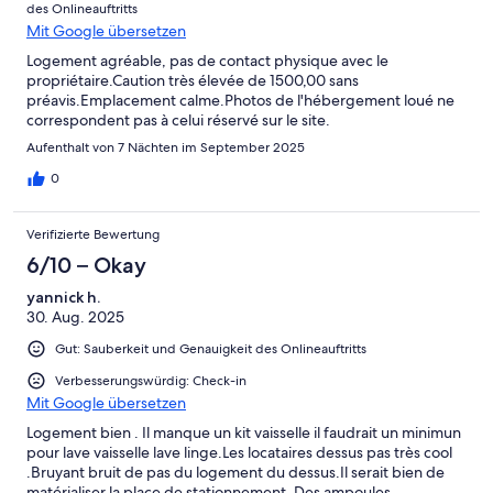
des Onlineauftritts
Mit Google übersetzen
Logement agréable, pas de contact physique avec le
propriétaire.Caution très élevée de 1500,00 sans
préavis.Emplacement calme.Photos de l'hébergement loué ne
correspondent pas à celui réservé sur le site.
Aufenthalt von 7 Nächten im September 2025
0
Verifizierte Bewertung
6/10 – Okay
yannick h.
30. Aug. 2025
Gut: Sauberkeit und Genauigkeit des Onlineauftritts
Verbesserungswürdig: Check-in
Mit Google übersetzen
Logement bien . Il manque un kit vaisselle il faudrait un minimun
pour lave vaisselle lave linge.Les locataires dessus pas très cool
.Bruyant bruit de pas du logement du dessus.Il serait bien de
matérialiser la place de stationnement. Des ampoules