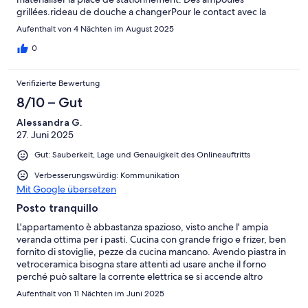
grillées.rideau de douche a changerPour le contact avec la
conciergerie que par mail ou tel.
Aufenthalt von 4 Nächten im August 2025
0
Verifizierte Bewertung
8/10 – Gut
Alessandra G.
27. Juni 2025
Gut: Sauberkeit, Lage und Genauigkeit des Onlineauftritts
Verbesserungswürdig: Kommunikation
Mit Google übersetzen
Posto tranquillo
L'appartamento è abbastanza spazioso, visto anche l' ampia
veranda ottima per i pasti. Cucina con grande frigo e frizer, ben
fornito di stoviglie, pezze da cucina mancano. Avendo piastra in
vetroceramica bisogna stare attenti ad usare anche il forno
perché può saltare la corrente elettrica se si accende altro
(microonde o condizionatore). Cosa che a noi è successa e
Aufenthalt von 11 Nächten im Juni 2025
fortunatamente gli abitanti del piano di sopra ci hanno