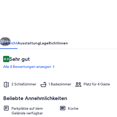
T3
in
Vigna
Maggiore,
Olmeto
rück
Weiter
29+
Übersicht
Ausstattung
Lage
Richtlinien
Bewertungen
Sehr gut
8,0
8,0 von 10.
Alle 4 Bewertungen anzeigen
2 Schlafzimmer
1 Badezimmer
Platz für 4 Gäste
Beliebte Annehmlichkeiten
Innenbereich
Parkplätze auf dem
Küche
Gelände verfügbar