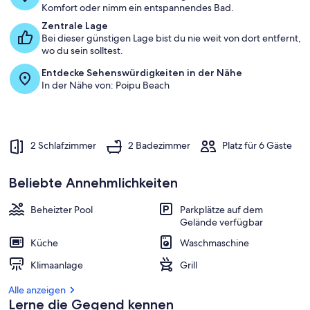
Komfort oder nimm ein entspannendes Bad.
b
Zentrale Lage
e
Bei dieser günstigen Lage bist du nie weit von dort entfernt,
s
wo du sein solltest.
t
Entdecke Sehenswürdigkeiten in der Nähe
e
In der Nähe von: Poipu Beach
n
b
e
w
2 Schlafzimmer
2 Badezimmer
Platz für 6 Gäste
e
r
t
Beliebte Annehmlichkeiten
e
t
Beheizter Pool
Parkplätze auf dem
e
Gelände verfügbar
n
Küche
Waschmaschine
U
n
Klimaanlage
Grill
t
e
Alle anzeigen
r
Lerne die Gegend kennen
k