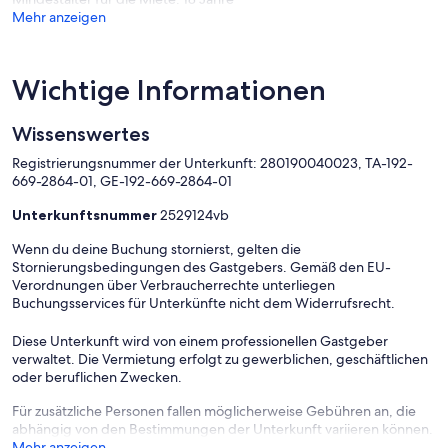
Poipu Shores, and you`ll love the oceanfront path that leads from
Mehr anzeigen
the complex to the beach. Along the way, you`ll see the
bodysurfers at Brennecke`s Beach, get some snorkel gear at
Nukumoi Surf Shop, grab some shave or lunch at the restaurant
next door, and finally see all the sea life in the water.
Wichtige Informationen
Parking is completely free and one spot is guaranteed per unit - no
Wissenswertes
matter what.
Registrierungsnummer der Unterkunft: 280190040023, TA-192-
669-2864-01, GE-192-669-2864-01
Unterkunftsnummer
2529124vb
Wenn du deine Buchung stornierst, gelten die
Stornierungsbedingungen des Gastgebers. Gemäß den EU-
Verordnungen über Verbraucherrechte unterliegen
Buchungsservices für Unterkünfte nicht dem Widerrufsrecht.
Diese Unterkunft wird von einem professionellen Gastgeber
verwaltet. Die Vermietung erfolgt zu gewerblichen, geschäftlichen
oder beruflichen Zwecken.
Für zusätzliche Personen fallen möglicherweise Gebühren an, die
abhängig von den Bestimmungen der Unterkunft variieren können.
Mehr anzeigen