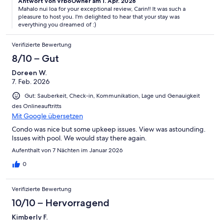
Antwort von VrboOwner am 1. Apr. 2026
Mahalo nui loa for your exceptional review, Carin!! It was such a
pleasure to host you. I'm delighted to hear that your stay was
everything you dreamed of :)
Verifizierte Bewertung
8/10 – Gut
Doreen W.
7. Feb. 2026
Gut: Sauberkeit, Check-in, Kommunikation, Lage und Genauigkeit
des Onlineauftritts
Mit Google übersetzen
Condo was nice but some upkeep issues. View was astounding.
Issues with pool. We would stay there again.
Aufenthalt von 7 Nächten im Januar 2026
0
Verifizierte Bewertung
10/10 – Hervorragend
Kimberly F.