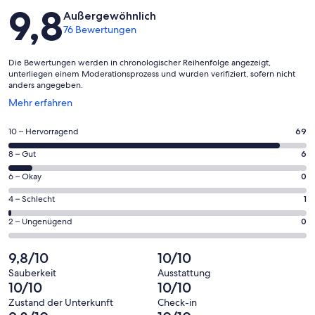
Bewertungen
9,8
Außergewöhnlich
76 Bewertungen
Die Bewertungen werden in chronologischer Reihenfolge angezeigt,
unterliegen einem Moderationsprozess und wurden verifiziert, sofern nicht
anders angegeben.
Wird
Mehr erfahren
in
einem
69
10 – Hervorragend
69
neuen
von
Fenster
6
8 – Gut
6
insgesamt
geöffnet
von
76
0
6 – Okay
0
insgesamt
Gästebewertungen
von
76
1
4 – Schlecht
1
haben
insgesamt
Gästebewertungen
von
eine
76
0
2 – Ungenügend
0
haben
insgesamt
Bewertung
Gästebewertungen
von
eine
76
von
haben
insgesamt
9,8/10
10/10
Bewertung
Gästebewertungen
10
eine
76
von
haben
Sauberkeit
Ausstattung
-
Bewertung
Gästebewertungen
10/10
10/10
8
eine
Hervorragend
von
haben
-
Bewertung
Zustand der Unterkunft
Check-in
6
eine