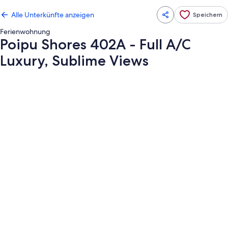
Alle Unterkünfte anzeigen
Speichern
Ferienwohnung
Poipu Shores 402A - Full A/C
Luxury, Sublime Views
Fotogalerie
von
Poipu