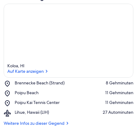
ü
n
f
t
e
n
i
n
d
Koloa, HI
i
Auf Karte anzeigen
e
s
e
Place,
Brennecke Beach (Strand)
‪8 Gehminuten‬
r
Brennecke
Auf Karte anzeigen
Place,
Poipu Beach
‪11 Gehminuten‬
Beach
Poipu
G
(Strand)
Place,
Poipu Kai Tennis Center
‪11 Gehminuten‬
Beach
e
Poipu
g
Airport,
Lihue, Hawaii (LIH)
‪27 Autominuten‬
Kai
e
Lihue,
Tennis
n
Hawaii
Weitere Infos zu dieser Gegend
Center
d
(LIH)