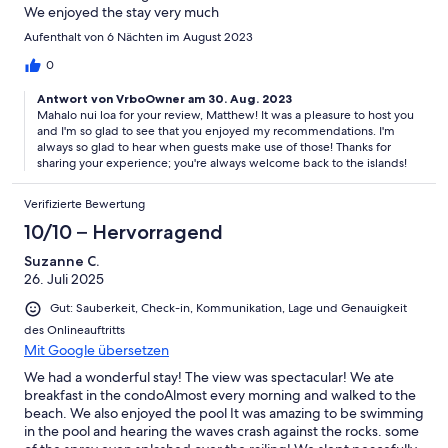
We enjoyed the stay very much
Aufenthalt von 6 Nächten im August 2023
0
Antwort von VrboOwner am 30. Aug. 2023
Mahalo nui loa for your review, Matthew! It was a pleasure to host you
and I'm so glad to see that you enjoyed my recommendations. I'm
always so glad to hear when guests make use of those! Thanks for
sharing your experience; you're always welcome back to the islands!
Verifizierte Bewertung
10/10 – Hervorragend
Suzanne C.
26. Juli 2025
Gut: Sauberkeit, Check-in, Kommunikation, Lage und Genauigkeit
des Onlineauftritts
Mit Google übersetzen
We had a wonderful stay! The view was spectacular! We ate
breakfast in the condoAlmost every morning and walked to the
beach. We also enjoyed the pool It was amazing to be swimming
in the pool and hearing the waves crash against the rocks. some