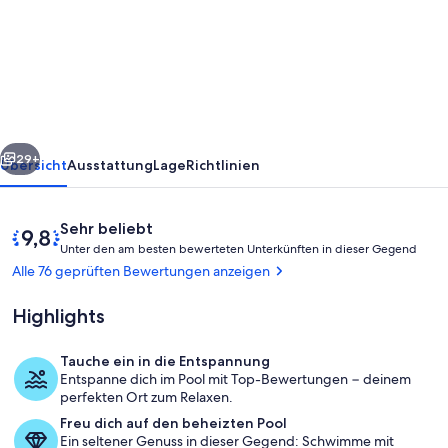
Shores
402A
-
Full
A/C
rück
Weiter
Luxury,
29+
Übersicht
Ausstattung
Lage
Richtlinien
Sublime
Views
Bewertungen
9,8
Sehr beliebt
U
von
Unter den am besten bewerteten Unterkünften in dieser Gegend
n
10,
Alle 76 geprüften Bewertungen anzeigen
t
Sehr
e
beliebt
Highlights
r
d
Tauche ein in die Entspannung
e
Speisen im Freien
Entspanne dich im Pool mit Top-Bewertungen − deinem
n
perfekten Ort zum Relaxen.
Freu dich auf den beheizten Pool
a
Ein seltener Genuss in dieser Gegend: Schwimme mit
m