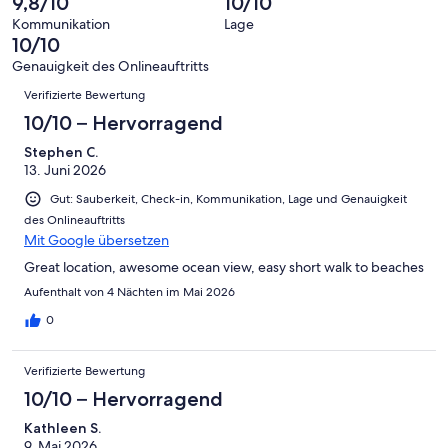
9,8/10
10/10
Gut
von
-
Bewertung
4
Kommunikation
Lage
Okay
von
10/10
-
2
Schlecht
Genauigkeit des Onlineauftritts
-
Bewertungen
Verifizierte Bewertung
Ungenügend
10/10 – Hervorragend
Stephen C.
13. Juni 2026
Gut: Sauberkeit, Check-in, Kommunikation, Lage und Genauigkeit
des Onlineauftritts
Mit Google übersetzen
Great location, awesome ocean view, easy short walk to beaches
Aufenthalt von 4 Nächten im Mai 2026
0
Verifizierte Bewertung
10/10 – Hervorragend
Kathleen S.
9. Mai 2026