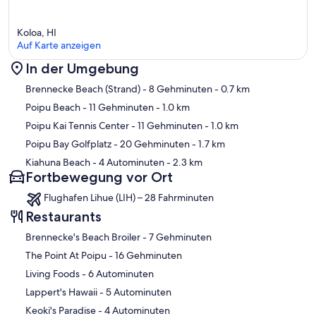
Koloa, HI
Auf Karte anzeigen
In der Umgebung
Karte
Brennecke Beach (Strand)
- 8 Gehminuten
- 0.7 km
Poipu Beach
- 11 Gehminuten
- 1.0 km
Poipu Kai Tennis Center
- 11 Gehminuten
- 1.0 km
Poipu Bay Golfplatz
- 20 Gehminuten
- 1.7 km
Kiahuna Beach
- 4 Autominuten
- 2.3 km
Fortbewegung vor Ort
Flughafen Lihue (LIH) – 28 Fahrminuten
Restaurants
‪Brennecke's Beach Broiler - ‬7 Gehminuten
‪The Point At Poipu - ‬16 Gehminuten
‪Living Foods - ‬6 Autominuten
‪Lappert's Hawaii - ‬5 Autominuten
‪Keoki's Paradise - ‬4 Autominuten