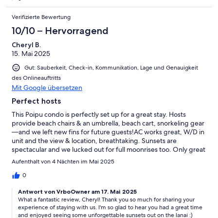
Verifizierte Bewertung
10/10 – Hervorragend
Cheryl B.
15. Mai 2025
Gut: Sauberkeit, Check-in, Kommunikation, Lage und Genauigkeit
des Onlineauftritts
Mit Google übersetzen
Perfect hosts
This Poipu condo is perfectly set up for a great stay. Hosts
provide beach chairs & an umbrella, beach cart, snorkeling gear
—and we left new fins for future guests!AC works great, W/D in
unit and the view & location, breathtaking. Sunsets are
spectacular and we lucked out for full moonrises too. Only great
things to say. Mahalo!
Aufenthalt von 4 Nächten im Mai 2025
0
Antwort von VrboOwner am 17. Mai 2025
What a fantastic review, Cheryl! Thank you so much for sharing your
experience of staying with us. I'm so glad to hear you had a great time
and enjoyed seeing some unforgettable sunsets out on the lanai :)