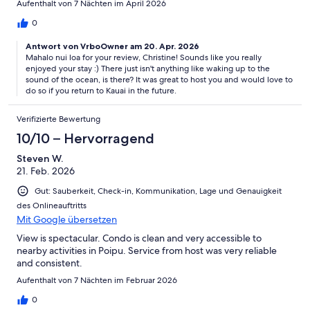
Aufenthalt von 7 Nächten im April 2026
0
Antwort von VrboOwner am 20. Apr. 2026
Mahalo nui loa for your review, Christine! Sounds like you really
enjoyed your stay :) There just isn't anything like waking up to the
sound of the ocean, is there? It was great to host you and would love to
do so if you return to Kauai in the future.
Verifizierte Bewertung
10/10 – Hervorragend
Steven W.
21. Feb. 2026
Gut: Sauberkeit, Check-in, Kommunikation, Lage und Genauigkeit
des Onlineauftritts
Mit Google übersetzen
View is spectacular. Condo is clean and very accessible to
nearby activities in Poipu. Service from host was very reliable
and consistent.
Aufenthalt von 7 Nächten im Februar 2026
0