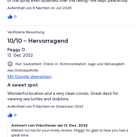
of the spray even splashed over the railing! We slept peacefully
every night in the comfortable beds. We will be back.
Aufenthalt von 8 Nächten im Juli 2025
0
Verifizierte Bewertung
10/10 – Hervorragend
Peggy O.
12. Dez. 2022
Gut: Sauberkeit, Check-in, Kommunikation, Lage und Genauigkeit
des Onlineauftritts
Mit Google übersetzen
A sweet spot
Wonderful location and a very clean condo. Great deck for
viewing sea turtles and dolphins.
Aufenthalt von 5 Nächten im Dezember 2022
0
Antwort von VrboOwner am 13. Dez. 2022
Mahalo nui loa for your lovely review, Peggy! So glad to hear you had a
great time.