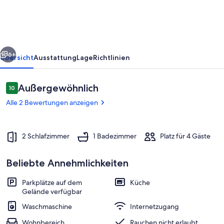
sea
rück
Weiter
6+
Übersicht
Ausstattung
Lage
Richtlinien
Bewertungen
Außergewöhnlich
10
10 von 10.
Alle 2 Bewertungen anzeigen
2 Schlafzimmer
1 Badezimmer
Platz für 4 Gäste
Beliebte Annehmlichkeiten
Speisen im Freien
Parkplätze auf dem
Küche
Gelände verfügbar
Waschmaschine
Internetzugang
Wohnbereich
Rauchen nicht erlaubt