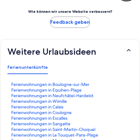
Wie können wir unsere Website verbessern?
Feedback geben
Weitere Urlaubsideen
Ferienunterkünfte
L
Ferienwohnungen in Boulogne-sur-Mer
i
L
Ferienwohnungen in Equihen-Plage
n
i
L
Ferienwohnungen in Neufchâtel-Hardelot
k
n
i
L
Ferienwohnungen in Wimille
,
k
n
i
L
Ferienwohnungen in Calais
d
,
k
n
i
L
Ferienwohnungen in Coulogne
e
d
,
k
n
i
L
Ferienwohnungen in Escalles
r
e
d
,
k
n
i
L
Ferienwohnungen in Sangatte
d
r
e
d
,
k
n
i
L
Ferienwohnungen in Saint-Martin-Choquel
i
d
r
e
d
,
k
n
i
L
Ferienwohnungen in Le Touquet-Paris-Plage