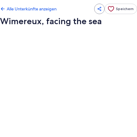
Alle Unterkünfte anzeigen
Speichern
Wimereux, facing the sea
Fotogalerie
von
Wimereux,
facing
the