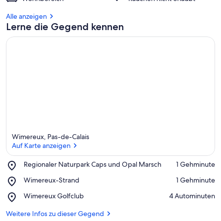
Alle anzeigen
Lerne die Gegend kennen
Wimereux, Pas-de-Calais
Auf Karte anzeigen
Place,
Regionaler Naturpark Caps und Opal Marsch
‪1 Gehminute‬
Regionaler
Auf Karte anzeigen
Place,
Wimereux-Strand
‪1 Gehminute‬
Naturpark
Wimereux-
Caps
Place,
Wimereux Golfclub
‪4 Autominuten‬
Strand
und
Wimereux
Opal
Golfclub
Weitere Infos zu dieser Gegend
Marsch