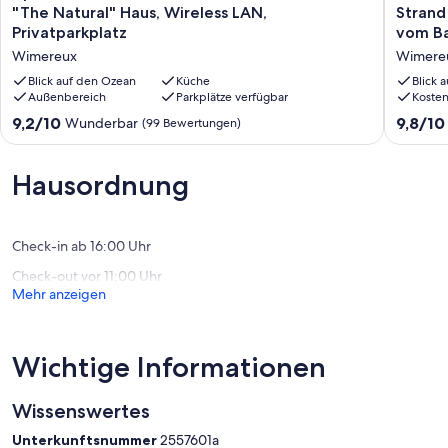
mit
-
"The Natural" Haus, Wireless LAN,
Strand
Blick
Sehr
Privatparkplatz
vom Ba
auf
schöne
Wimereux
Wimere
das
Wohnu
Meer
50
Blick auf den Ozean
Küche
Blick 
Residenz
Außenbereich
Parkplätze verfügbar
m
Koste
"The
vom
9.2
9.8
9,2/10
9,8/10
Wunderbar
(99 Bewertungen)
Natural"
Strand
von
von
Haus,
entfernt
10,
10,
Wireless
Südlage
Wunderbar,
Außerge
Hausordnung
LAN,
schöner
(99
(25
Privatparkplatz
Meerbli
Bewertungen)
Bewert
Wimereux
vom
Balkon
Check-in ab 16:00 Uhr
Wimere
Check-out vor 11:00 Uhr
Mehr anzeigen
Wichtige Informationen
Wissenswertes
Unterkunftsnummer
2557601a