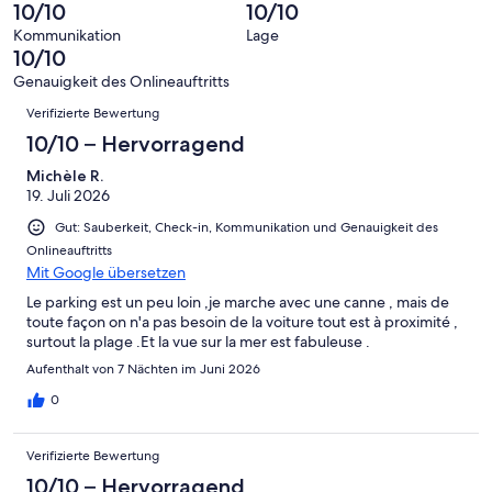
-
Bewertung
Gästebewertungen
10/10
10/10
8
eine
Hervorragend
von
haben
-
Bewertung
Kommunikation
Lage
6
eine
10/10
Gut
von
-
Bewertung
4
Genauigkeit des Onlineauftritts
Okay
von
Bewertungen
-
Verifizierte Bewertung
2
Schlecht
-
10/10 – Hervorragend
Ungenügend
Michèle R.
19. Juli 2026
Gut: Sauberkeit, Check-in, Kommunikation und Genauigkeit des
Onlineauftritts
Mit Google übersetzen
Le parking est un peu loin ,je marche avec une canne , mais de
toute façon on n'a pas besoin de la voiture tout est à proximité ,
surtout la plage .Et la vue sur la mer est fabuleuse .
Aufenthalt von 7 Nächten im Juni 2026
0
Verifizierte Bewertung
10/10 – Hervorragend