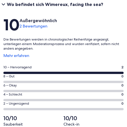
Wo befindet sich Wimereux, facing the sea?
Bewertungen
10
Außergewöhnlich
2 Bewertungen
Die Bewertungen werden in chronologischer Reihenfolge angezeigt,
unterliegen einem Moderationsprozess und wurden verifiziert, sofern nicht
anders angegeben.
Wird
Mehr erfahren
in
einem
2
10 – Hervorragend
2
neuen
von
Fenster
0
8 – Gut
0
insgesamt
geöffnet
von
2
0
6 – Okay
0
insgesamt
Gästebewertungen
von
2
0
4 – Schlecht
0
haben
insgesamt
Gästebewertungen
von
eine
2
0
2 – Ungenügend
0
haben
insgesamt
Bewertung
Gästebewertungen
von
eine
2
von
haben
insgesamt
10/10
10/10
Bewertung
Gästebewertungen
10
eine
2
von
haben
Sauberkeit
Check-in