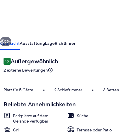
Haie
Peau
de
Loup:
Landhaus
rück
Weiter
mit
35+
Übersicht
Ausstattung
Lage
Richtlinien
Teich,
bis
Bewertungen
Außergewöhnlich
10
10 von 10.
zu
2 externe Bewertungen
5
Pers.
Platz für 5 Gäste
•
2 Schlafzimmer
•
3 Betten
Beliebte Annehmlichkeiten
Spielezimmer
Parkplätze auf dem
Küche
Gelände verfügbar
Grill
Terrasse oder Patio