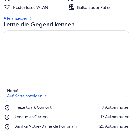
Kostenloses WLAN
Balkon oder Patio
Alle anzeigen
Lerne die Gegend kennen
Hercé
Auf Karte anzeigen
Place,
Freizeitpark Comont
‪7 Autominuten‬
Freizeitpark
Auf Karte anzeigen
Place,
Renaudies Gärten
‪17 Autominuten‬
Comont
Renaudies
Place,
Basilika Notre-Dame de Pontmain
‪25 Autominuten‬
Gärten
Basilika