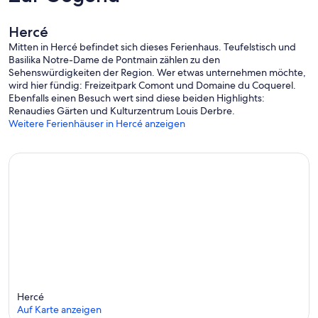
werden, sind vorhanden. Eine nicht angegebene Ausstattung wird
nicht als vorhanden betrachtet. Sofern in der Unterkunft keine
Hercé
Elektroladestation vorhanden ist, ist das Laden von
Mitten in Hercé befindet sich dieses Ferienhaus. Teufelstisch und
Elektrofahrzeugen untersagt.
Basilika Notre-Dame de Pontmain zählen zu den
Sehenswürdigkeiten der Region. Wer etwas unternehmen möchte,
Von Laval aus fahren Sie auf der D31 Richtung Ernée, dann auf der
wird hier fündig: Freizeitpark Comont und Domaine du Coquerel.
D107 Richtung Saint-Denis-de-Gastines und weiter nach Gorron.
Ebenfalls einen Besuch wert sind diese beiden Highlights:
Folgen Sie anschließend der Beschilderung nach Fougères und
Renaudies Gärten und Kulturzentrum Louis Derbre.
Hercé, biegen Sie dann rechts ab Richtung Vieuvy und folgen Sie
Weitere Ferienhäuser in Hercé anzeigen
der Beschilderung nach „La Haie Peau de Loup“. Sie passieren einen
Bauernhof und sind dann am Ziel.
Hercé
Auf Karte anzeigen