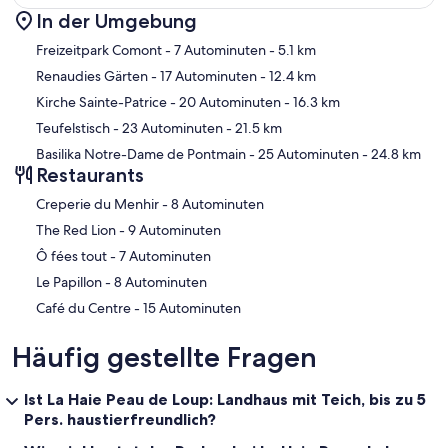
In der Umgebung
Karte
Freizeitpark Comont
- 7 Autominuten
- 5.1 km
Renaudies Gärten
- 17 Autominuten
- 12.4 km
Kirche Sainte-Patrice
- 20 Autominuten
- 16.3 km
Teufelstisch
- 23 Autominuten
- 21.5 km
Basilika Notre-Dame de Pontmain
- 25 Autominuten
- 24.8 km
Restaurants
‪Creperie du Menhir - ‬8 Autominuten
‪The Red Lion - ‬9 Autominuten
‪Ô fées tout - ‬7 Autominuten
‪Le Papillon - ‬8 Autominuten
‪Café du Centre - ‬15 Autominuten
Häufig gestellte Fragen
Ist La Haie Peau de Loup: Landhaus mit Teich, bis zu 5
Pers. haustierfreundlich?