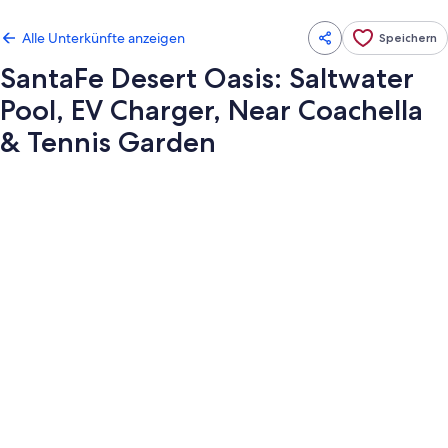
Alle Unterkünfte anzeigen
Speichern
SantaFe Desert Oasis: Saltwater
Pool, EV Charger, Near Coachella
& Tennis Garden
Fotogalerie
von