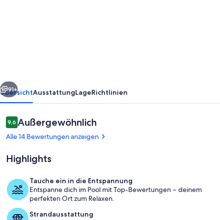
SantaFe
Desert
Oasis:
Saltwater
Pool,
EV
rück
Weiter
Charger,
91+
Übersicht
Ausstattung
Lage
Richtlinien
Near
Coachella
Bewertungen
Außergewöhnlich
9,6
9,6 von 10.
&
Alle 14 Bewertungen anzeigen
Tennis
Highlights
Garden
Tauche ein in die Entspannung
Entspanne dich im Pool mit Top-Bewertungen − deinem
Pool
perfekten Ort zum Relaxen.
Strandausstattung