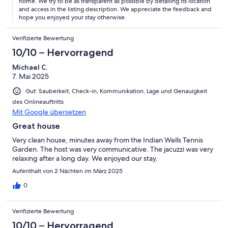
home. We try to be as transparent as possible by detailing its location
and access in the listing description. We appreciate the feedback and
hope you enjoyed your stay otherwise.
Verifizierte Bewertung
10/10 – Hervorragend
Michael C.
7. Mai 2025
Gut: Sauberkeit, Check-in, Kommunikation, Lage und Genauigkeit
des Onlineauftritts
Mit Google übersetzen
Great house
Very clean house, minutes away from the Indian Wells Tennis
Garden. The host was very communicative. The jacuzzi was very
relaxing after a long day. We enjoyed our stay.
Aufenthalt von 2 Nächten im März 2025
0
Verifizierte Bewertung
10/10 – Hervorragend