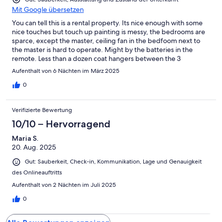
Mit Google übersetzen
You can tell this is a rental property. Its nice enough with some
nice touches but touch up painting is messy, the bedrooms are
sparce, except the master, ceiling fan in the bedfoom next to
the master is hard to operate. Might by the batteries in the
remote. Less than a dozen coat hangers between the 3
bedrooms upstairs. Corners were cut, in lew of the bottom line.
Aufenthalt von 6 Nächten im März 2025
0
Verifizierte Bewertung
10/10 – Hervorragend
Maria S.
20. Aug. 2025
Gut: Sauberkeit, Check-in, Kommunikation, Lage und Genauigkeit
des Onlineauftritts
Aufenthalt von 2 Nächten im Juli 2025
0