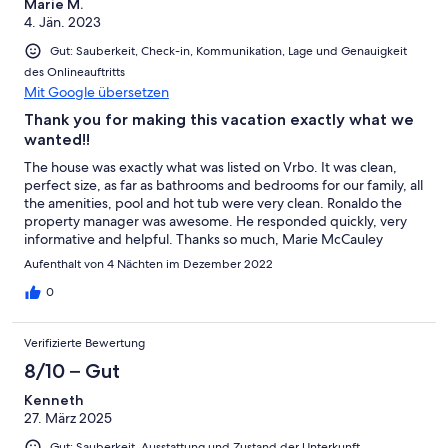
Marie M.
4. Jän. 2023
Gut: Sauberkeit, Check-in, Kommunikation, Lage und Genauigkeit
des Onlineauftritts
Mit Google übersetzen
Thank you for making this vacation exactly what we
wanted!!
The house was exactly what was listed on Vrbo. It was clean,
perfect size, as far as bathrooms and bedrooms for our family, all
the amenities, pool and hot tub were very clean. Ronaldo the
property manager was awesome. He responded quickly, very
informative and helpful. Thanks so much, Marie McCauley
Aufenthalt von 4 Nächten im Dezember 2022
0
Verifizierte Bewertung
8/10 – Gut
Kenneth
27. März 2025
Gut: Sauberkeit, Ausstattung und Zustand der Unterkunft