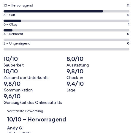
einem
11
10 – Hervorragend
11
neuen
von
Fenster
2
8 – Gut
2
insgesamt
geöffnet
von
14
1
6 – Okay
1
insgesamt
Gästebewertungen
von
14
0
4 – Schlecht
0
haben
insgesamt
Gästebewertungen
von
eine
14
0
2 – Ungenügend
0
haben
insgesamt
Bewertung
Gästebewertungen
von
eine
14
von
haben
insgesamt
10/10
8,0/10
Bewertung
Gästebewertungen
10
eine
14
von
haben
Sauberkeit
Ausstattung
-
Bewertung
Gästebewertungen
10/10
9,8/10
8
eine
Hervorragend
von
haben
-
Bewertung
Zustand der Unterkunft
Check-in
6
eine
9,8/10
9,4/10
Gut
von
-
Bewertung
4
Kommunikation
Lage
Okay
von
9,6/10
-
2
Schlecht
Genauigkeit des Onlineauftritts
-
Bewertungen
Verifizierte Bewertung
Ungenügend
10/10 – Hervorragend
Andy G.