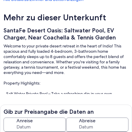
Mehr zu dieser Unterkunft
SantaFe Desert Oasis: Saltwater Pool, EV
Charger, Near Coachella & Tennis Garden
Welcome to your private desert retreat in the heart of Indio! This
spacious and fully loaded 4-bedroom, 3-bathroom home
comfortably sleeps up to 8 guests and offers the perfect blend of
relaxation and convenience. Whether you're visiting for a family
getaway, a tennis tournament, or a festival weekend, this home has
everything you need—and more.
Property Highlights:
- Salt Water Private Pool – Take a refreshing dip in your own
secluded oasis surrounded by tall privacy ficus trees
- Fully Equipped Kitchen – Cook up a storm with modern
Gib zur Preisangabe die Daten an
appliances, ample counter space, and all the essentials
Anreise
Abreise
- Two Comfortable Living Rooms – Ideal for lounging,
entertainment, or gathering as a group