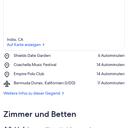
Indio, CA
Auf Karte anzeigen
Place,
Shields Date Garden
‪6 Autominuten‬
Shields
Auf Karte anzeigen
Place,
Coachella Music Festival
‪14 Autominuten‬
Date
Coachella
Garden
Place,
Empire Polo Club
‪14 Autominuten‬
Music
Empire
Festival
Airport,
Bermuda Dunes, Kalifornien (UDD)
‪11 Autominuten‬
Polo
Bermuda
Club
Dunes,
Weitere Infos zu dieser Gegend
Kalifornien
(UDD)
Zimmer und Betten