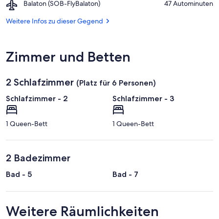
Airport,
Balaton (SOB-FlyBalaton)
‪47 Autominuten‬
Roza-
Balaton
Haus
(SOB-
Weitere Infos zu dieser Gegend
Literaturmuseum
FlyBalaton)
Zimmer und Betten
2 Schlafzimmer
(Platz für 6 Personen)
Schlafzimmer - 2
Schlafzimmer - 3
1 Queen-Bett
1 Queen-Bett
2 Badezimmer
Bad - 5
Bad - 7
Weitere Räumlichkeiten