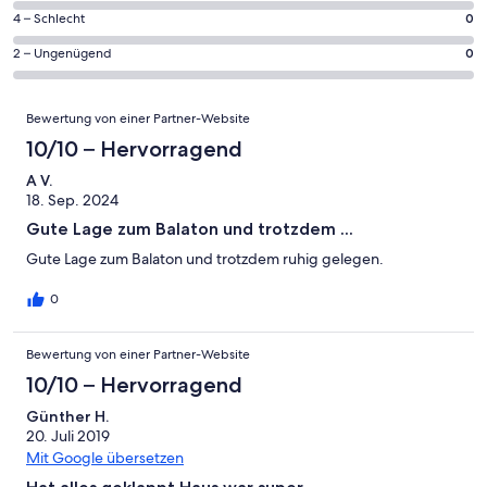
Gästebewertungen
von
6
0
4 – Schlecht
0
haben
insgesamt
Gästebewertungen
von
eine
6
0
2 – Ungenügend
0
haben
insgesamt
Bewertung
Gästebewertungen
von
eine
6
von
haben
insgesamt
Bewertungen
Bewertung
Gästebewertungen
10
Bewertung von einer Partner-Website
eine
6
von
haben
-
Bewertung
Gästebewertungen
10/10 – Hervorragend
8
eine
Hervorragend
von
haben
-
Bewertung
A V.
6
eine
Gut
18. Sep. 2024
von
-
Bewertung
4
Gute Lage zum Balaton und trotzdem ...
Okay
von
-
2
Gute Lage zum Balaton und trotzdem ruhig gelegen.
Schlecht
-
0
Ungenügend
Bewertung von einer Partner-Website
10/10 – Hervorragend
Günther H.
20. Juli 2019
Mit Google übersetzen