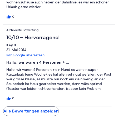
wohnen zuhause auch neben der Bahnlinie. es war ein schöner
Urlaub gerne wieder.
0
Archivierte Bewertung
10/10 – Hervorragend
Kay B.
31. Mai 2014
Mit Google übersetzen
Hallo, wir waren 4 Personen + ...
Hallo, wir waren 4 Personen + ein Hund es war ein super
Kurzurlaub (eine Woche), es hat allen sehr gut gefallen, der Pool
war grosse klasse, es müsste nur noch ein klein wenig an der
Sauberkeit im Haus gearbeitet werden, dann wärs optimal
(Toaster war leider nicht vorhanden, ist aber kein Problem
Einkaufsladen (Essen+Getränke) war zu unserer Zeit
geschlossen ansonsten ist dieses Objekt empfehlenswert mfg
0
Alle Bewertungen anzeigen