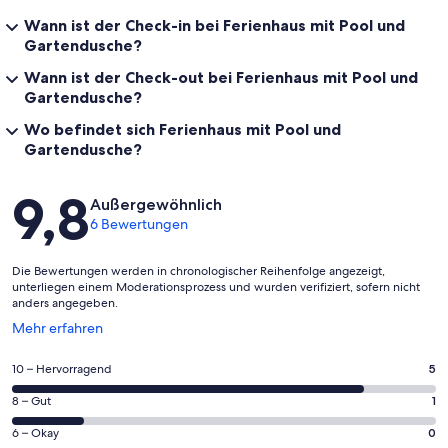
Wann ist der Check-in bei Ferienhaus mit Pool und
Gartendusche?
Wann ist der Check-out bei Ferienhaus mit Pool und
Gartendusche?
Wo befindet sich Ferienhaus mit Pool und
Gartendusche?
Bewertungen
9,8
Außergewöhnlich
6 Bewertungen
Die Bewertungen werden in chronologischer Reihenfolge angezeigt,
unterliegen einem Moderationsprozess und wurden verifiziert, sofern nicht
anders angegeben.
Wird
Mehr erfahren
in
einem
5
10 – Hervorragend
5
neuen
von
Fenster
1
8 – Gut
1
insgesamt
geöffnet
von
6
0
6 – Okay
0
insgesamt