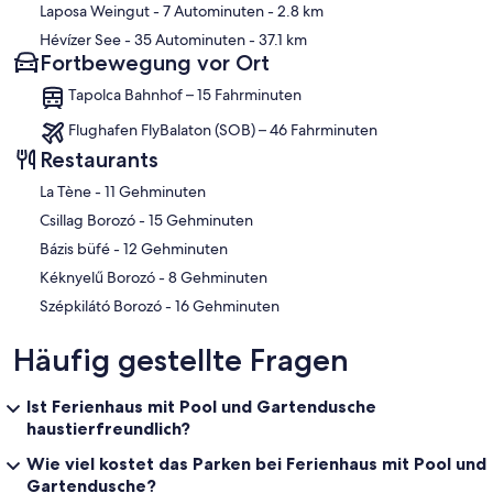
Laposa Weingut
- 7 Autominuten
- 2.8 km
Hévízer See
- 35 Autominuten
- 37.1 km
Fortbewegung vor Ort
Tapolca Bahnhof – 15 Fahrminuten
Flughafen FlyBalaton (SOB) – 46 Fahrminuten
Restaurants
‪La Tène - ‬11 Gehminuten
‪Csillag Borozó - ‬15 Gehminuten
‪Bázis büfé - ‬12 Gehminuten
‪Kéknyelű Borozó - ‬8 Gehminuten
‪Szépkilátó Borozó - ‬16 Gehminuten
Häufig gestellte Fragen
Ist Ferienhaus mit Pool und Gartendusche
haustierfreundlich?
Wie viel kostet das Parken bei Ferienhaus mit Pool und
Gartendusche?