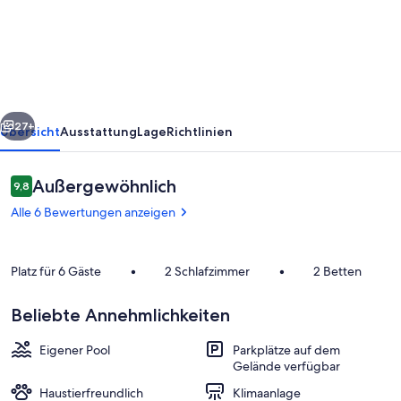
mit
Pool
und
Gartendusche
rück
Weiter
27+
Übersicht
Ausstattung
Lage
Richtlinien
Bewertungen
Außergewöhnlich
9,8
9,8 von 10.
Alle 6 Bewertungen anzeigen
Platz für 6 Gäste
•
2 Schlafzimmer
•
2 Betten
Beliebte Annehmlichkeiten
Weinkeller
Eigener Pool
Parkplätze auf dem
Gelände verfügbar
Haustierfreundlich
Klimaanlage