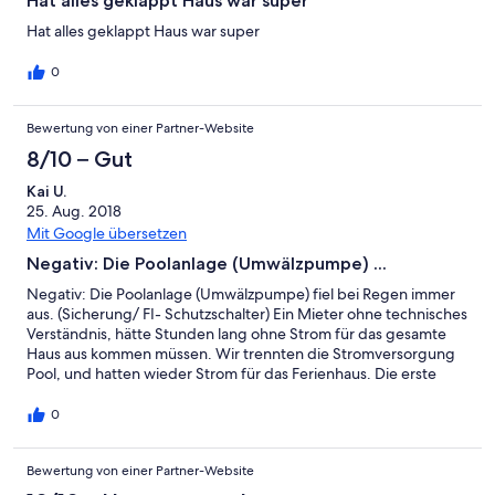
Hat alles geklappt Haus war super
Hat alles geklappt Haus war super
0
Bewertung von einer Partner-Website
8/10 – Gut
Kai U.
25. Aug. 2018
Mit Google übersetzen
Negativ: Die Poolanlage (Umwälzpumpe) ...
Negativ: Die Poolanlage (Umwälzpumpe) fiel bei Regen immer
aus. (Sicherung/ FI- Schutzschalter) Ein Mieter ohne technisches
Verständnis, hätte Stunden lang ohne Strom für das gesamte
Haus aus kommen müssen. Wir trennten die Stromversorgung
Pool, und hatten wieder Strom für das Ferienhaus. Die erste
Reparatur durch den Besitzer war provisorisch. Beim nächsten
Regen ging wieder nichts !
0
Bewertung von einer Partner-Website