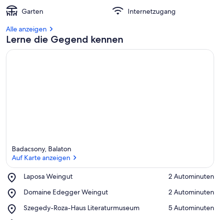
Garten
Internetzugang
Alle anzeigen
Lerne die Gegend kennen
Badacsony, Balaton
Auf Karte anzeigen
Place,
Laposa Weingut
‪2 Autominuten‬
Laposa
Auf Karte anzeigen
Place,
Domaine Edegger Weingut
‪2 Autominuten‬
Weingut
Domaine
Place,
Szegedy-Roza-Haus Literaturmuseum
‪5 Autominuten‬
Edegger
Szegedy-
Weingut