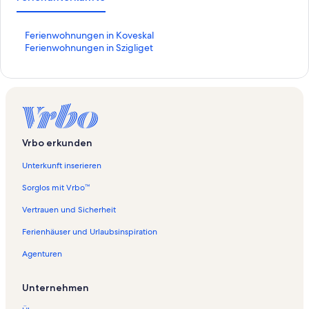
L
Ferienwohnungen in Koveskal
i
L
Ferienwohnungen in Szigliget
n
i
k
n
,
k
d
,
e
d
r
e
d
r
Vrbo erkunden
i
d
e
i
Unterkunft inserieren
f
e
o
f
Sorglos mit Vrbo™
l
o
g
l
Vertrauen und Sicherheit
e
g
Ferienhäuser und Urlaubsinspiration
n
e
d
n
Agenturen
e
d
S
e
e
S
Unternehmen
i
e
t
i