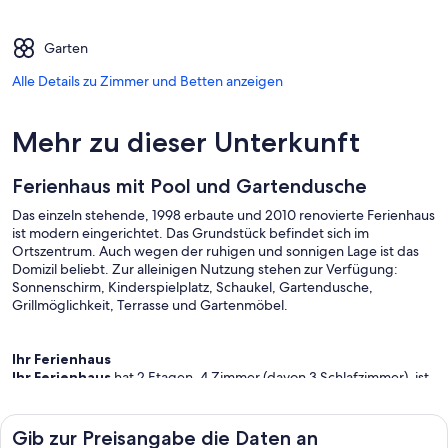
Garten
Alle Details zu Zimmer und Betten anzeigen
Mehr zu dieser Unterkunft
Ferienhaus mit Pool und Gartendusche
Das einzeln stehende, 1998 erbaute und 2010 renovierte Ferienhaus
ist modern eingerichtet. Das Grundstück befindet sich im
Ortszentrum. Auch wegen der ruhigen und sonnigen Lage ist das
Domizil beliebt. Zur alleinigen Nutzung stehen zur Verfügung:
Sonnenschirm, Kinderspielplatz, Schaukel, Gartendusche,
Grillmöglichkeit, Terrasse und Gartenmöbel.
Ihr Ferienhaus
Ihr Ferienhaus
hat 2 Etagen, 4 Zimmer (davon 3 Schlafzimmer), ist
70 qm groß und ist für maximal 6 Personen geeignet. Das Rauchen
ist in Innenräumen nicht gestattet. Eine Klimaanlage sorgt an heißen
Tagen für angenehme Temperaturen. Der Eingang führt über die
Gib zur Preisangabe die Daten an