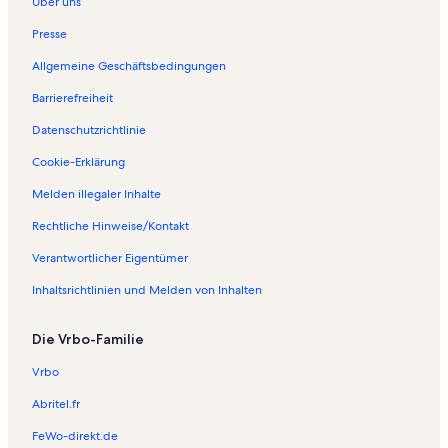
Über uns
e
t
ö
e
Presse
f
ö
Allgemeine Geschäftsbedingungen
f
f
n
f
Barrierefreiheit
e
n
t
e
Datenschutzrichtlinie
:
t
F
:
Cookie-Erklärung
e
F
Melden illegaler Inhalte
r
e
i
r
Rechtliche Hinweise/Kontakt
e
i
n
e
Verantwortlicher Eigentümer
w
n
o
w
Inhaltsrichtlinien und Melden von Inhalten
h
o
n
h
Die Vrbo-Familie
u
n
n
u
Vrbo
g
n
e
g
Abritel.fr
n
e
i
n
FeWo-direkt.de