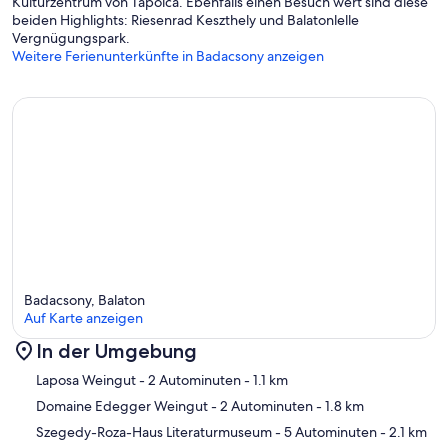
Kulturzentrum von Tapolca. Ebenfalls einen Besuch wert sind diese
beiden Highlights: Riesenrad Keszthely und Balatonlelle
Vergnügungspark.
Weitere Ferienunterkünfte in Badacsony anzeigen
Badacsony, Balaton
Auf Karte anzeigen
In der Umgebung
Karte
Laposa Weingut
- 2 Autominuten
- 1.1 km
Domaine Edegger Weingut
- 2 Autominuten
- 1.8 km
Szegedy-Roza-Haus Literaturmuseum
- 5 Autominuten
- 2.1 km