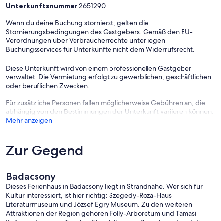
Unterkunftsnummer
2651290
Zimmer
Wenn du deine Buchung stornierst, gelten die
Der Eingang in Ihr Ferienhaus führt über die Terrasse direkt in das
Stornierungsbedingungen des Gastgebers. Gemäß den EU-
Wohnzimmer.
Verordnungen über Verbraucherrechte unterliegen
Erdgeschoss
:
Wohnzimmer
mit Sitzecke, TV, Klimaanlage und
Buchungsservices für Unterkünfte nicht dem Widerrufsrecht.
Zugang zur Terrasse.
Küche
mit Essecke (6 Plätze), Gasherd (4
Flammen), Kühlschrank, Mikrowelle, Kaffeemaschine, Toaster und
Diese Unterkunft wird von einem professionellen Gastgeber
elektrischem Wasserkocher.
Bad
mit Dusche, 1 Waschbecken und
verwaltet. Die Vermietung erfolgt zu gewerblichen, geschäftlichen
WC.
oder beruflichen Zwecken.
Obergeschoss
:
2 Schlafzimmer jeweils
mit 1 Doppelbett.
Schlafzimmer
mit 2 Zusatzbetten auf Bett (kleiner 2,00 x 0,90 m).
Für zusätzliche Personen fallen möglicherweise Gebühren an, die
Bad
mit Dusche, 1 Waschbecken und WC.
abhängig von den Bestimmungen der Unterkunft variieren können.
Mehr anzeigen
Zur Gegend
Badacsony
Dieses Ferienhaus in Badacsony liegt in Strandnähe. Wer sich für
Kultur interessiert, ist hier richtig: Szegedy-Roza-Haus
Literaturmuseum und József Egry Museum. Zu den weiteren
Attraktionen der Region gehören Folly-Arboretum und Tamasi