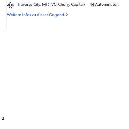
Airport,
Traverse City, MI (TVC-Cherry Capital)
‪44 Autominuten‬
Beach
Traverse
City,
Weitere Infos zu dieser Gegend
MI
(TVC-
Cherry
Capital)
 2