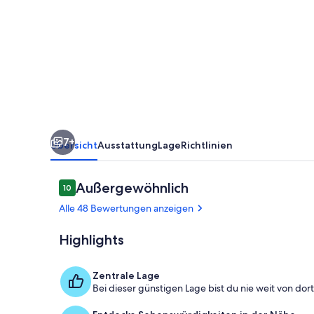
heart
of
Leland,
just
a
short
walk
7+
to
Übersicht
Ausstattung
Lage
Richtlinien
Fishtown.
Bewertungen
Außergewöhnlich
10
10 von 10.
Alle 48 Bewertungen anzeigen
Highlights
Außenbereic
Zentrale Lage
Bei dieser günstigen Lage bist du nie weit von dort 