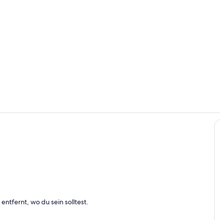
Innenbereic
Zimmer
h
entfernt, wo du sein solltest.