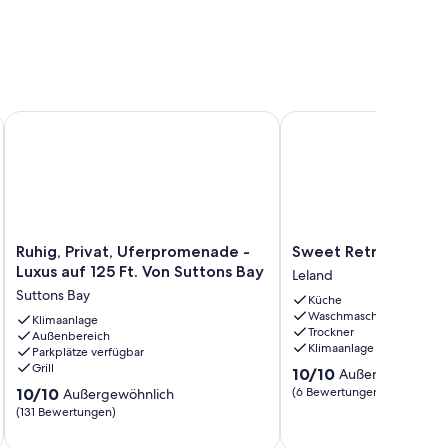
oom House
Ruhig, Privat, Uferpromenade - Luxus auf 125 Ft. Von Suttons
Sweet Retreat
Ruhig,
Sweet
Ruhig, Privat, Uferpromenade -
Sweet Retreat
Privat,
Retreat
Luxus auf 125 Ft. Von Suttons Bay
Leland
Uferpromenade
Leland
Suttons Bay
Küche
-
Waschmaschine
Luxus
Klimaanlage
Trockner
Außenbereich
auf
Klimaanlage
Parkplätze verfügbar
125
Grill
10.0
10/10
Außergewöhnlic
Ft.
von
10.0
Von
10/10
(6 Bewertungen)
Außergewöhnlich
10,
von
Suttons
(131 Bewertungen)
Außergewöhnlich,
10,
Bay
(6
Außergewöhnlich,
Suttons