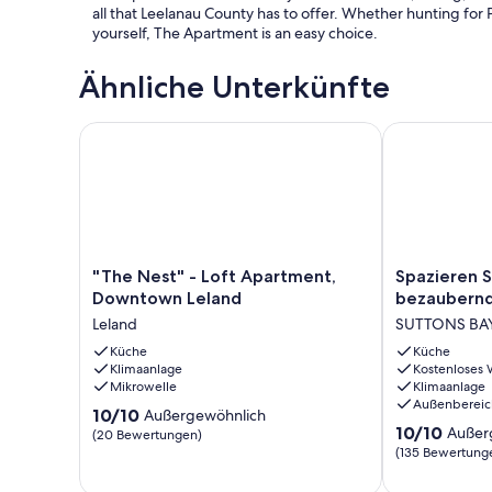
all that Leelanau County has to offer. Whether hunting for 
yourself, The Apartment is an easy choice.
Ähnliche Unterkünfte
"The Nest" - Loft Apartment, Downtown Leland
Spazieren Sie
"The
Spazieren
"The Nest" - Loft Apartment,
Spazieren S
Nest"
Sie
Downtown Leland
bezaubernd
-
überall
Leland
SUTTONS BA
Loft
im
Apartment,
Küche
bezaubernde
Küche
Klimaanlage
Kostenloses
Downtown
Dorf
Mikrowelle
Klimaanlage
Leland
Suttons
Außenbereic
Leland
Bay.
10.0
10/10
Außergewöhnlich
10.0
SUTTONS
10/10
von
Außer
(20 Bewertungen)
von
BAY
10,
(135 Bewertung
10,
Außergewöhnlich,
Außergewöhnl