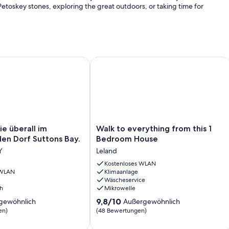
Petoskey stones, exploring the great outdoors, or taking time for
 überall im bezaubernden Dorf Suttons Bay.
Walk to everything from this 1 Bedr
Walk
ie überall im
Walk to everything from this 1
to
en Dorf Suttons Bay.
Bedroom House
everything
Y
Leland
from
n
this
Kostenloses WLAN
 WLAN
Klimaanlage
1
Wäscheservice
Bedroom
h
Mikrowelle
House
9.8
Leland
9,8/10
gewöhnlich
Außergewöhnlich
von
en)
(48 Bewertungen)
10,
ich,
Außergewöhnlich,