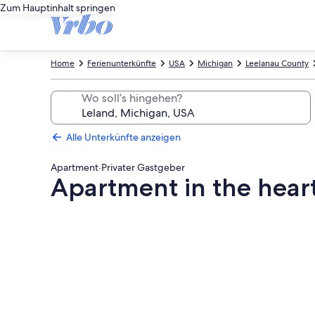
Zum Hauptinhalt springen
Home
Ferienunterkünfte
USA
Michigan
Leelanau County
Wo soll’s hingehen?
Alle Unterkünfte anzeigen
Apartment
·
Privater Gastgeber
Apartment in the heart 
Fotogalerie
von
Apartment
in
the