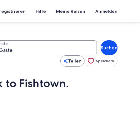
registrieren
Hilfe
Meine Reisen
Anmelden
äste
Suchen
Teilen
Speichern
k to Fishtown.