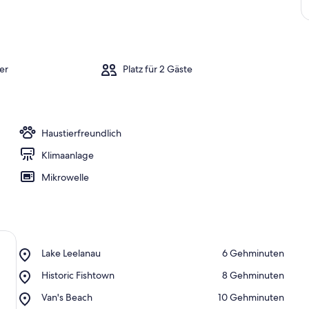
er
Platz für 2 Gäste
Haustierfreundlich
Klimaanlage
Mikrowelle
Place,
Lake Leelanau
‪6 Gehminuten‬
Lake
Place,
Historic Fishtown
‪8 Gehminuten‬
Leelanau
Historic
Place,
Van's Beach
‪10 Gehminuten‬
Fishtown
Van's