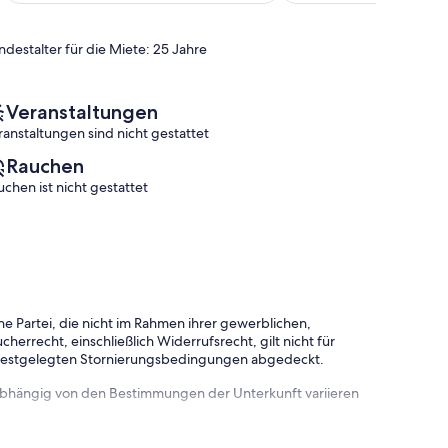
Bewertungen)
(131
Bay
Bewertungen)
ndestalter für die Miete: 25 Jahre
Veranstaltungen
ranstaltungen sind nicht gestattet
Rauchen
uchen ist nicht gestattet
e Partei, die nicht im Rahmen ihrer gewerblichen,
herrecht, einschließlich Widerrufsrecht, gilt nicht für
 festgelegten Stornierungsbedingungen abgedeckt.
 abhängig von den Bestimmungen der Unterkunft variieren