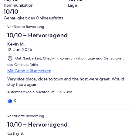
-
Bewertung
4
Kommunikation
Lage
Okay
von
10/10
-
2
Schlecht
Genauigkeit des Onlineauftritts
-
Bewertungen
Verifizierte Bewertung
Ungenügend
10/10 – Hervorragend
Kevin M.
12. Juni 2026
Gut: Sauberkeit, Check-in, Kommunikation, Lage und Genauigkeit
des Onlineauftritts
Mit Google übersetzen
Very nice place, close to town and the host were great. Would
stay there again
Aufenthalt von 5 Nächten im Juni 2026
0
Verifizierte Bewertung
10/10 – Hervorragend
Cathy S.