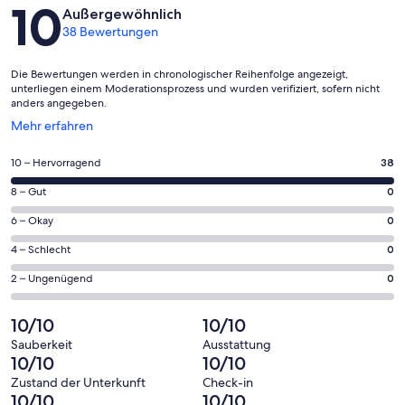
Bewertungen
10
Außergewöhnlich
38 Bewertungen
Die Bewertungen werden in chronologischer Reihenfolge angezeigt,
unterliegen einem Moderationsprozess und wurden verifiziert, sofern nicht
anders angegeben.
Wird
Mehr erfahren
in
einem
38
10 – Hervorragend
38
neuen
von
Fenster
0
8 – Gut
0
insgesamt
geöffnet
von
38
0
6 – Okay
0
insgesamt
Gästebewertungen
von
38
0
4 – Schlecht
0
haben
insgesamt
Gästebewertungen
von
eine
38
0
2 – Ungenügend
0
haben
insgesamt
Bewertung
Gästebewertungen
von
eine
38
von
haben
insgesamt
10/10
10/10
Bewertung
Gästebewertungen
10
eine
38
von
haben
Sauberkeit
Ausstattung
-
Bewertung
Gästebewertungen
10/10
10/10
8
eine
Hervorragend
von
haben
-
Bewertung
Zustand der Unterkunft
Check-in
6
eine
10/10
10/10
Gut
von