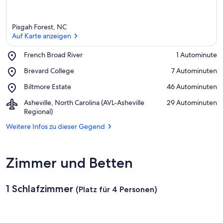
Pisgah Forest, NC
Auf Karte anzeigen
Place,
French Broad River
‪1 Autominute‬
French
Auf Karte anzeigen
Place,
Brevard College
‪7 Autominuten‬
Broad
Brevard
River
Place,
Biltmore Estate
‪46 Autominuten‬
College
Biltmore
Airport,
Asheville, North Carolina (AVL-Asheville
‪29 Autominuten‬
Estate
Asheville,
Regional)
North
Weitere Infos zu dieser Gegend
Carolina
(AVL-
Asheville
Regional)
Zimmer und Betten
1 Schlafzimmer
(Platz für 4 Personen)