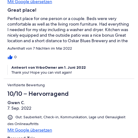
Mit Google übersetzen
Great place!
Perfect place for one person or a couple. Beds were very
comfortable as well as the living room furniture. Had everything
I needed for my stay including a washer and dryer. Kitchen was
nicely equipped and the outside patio was a nice bonus Great
location and a short distance to Oskar Blues Brewery and in the
other direction a short distance to downtown Brevard.
Aufenthalt von 7 Nächten im Mai 2022
0
Antwort von VrboOwner am 1. Juni 2022
Thank you! Hope you can visit again!
Verifizierte Bewertung
10/10 – Hervorragend
Gwen C.
7. Sep. 2022
Gut: Sauberkeit, Check-in, Kommunikation, Lage und Genauigkeit
des Onlineauftritts
Mit Google übersetzen