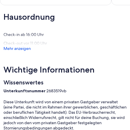
Außergewöhnlich,
Außerge
(133
(98
Bewertungen)
Bewert
Hausordnung
Check-in ab 16:00 Uhr
Check-out vor 11:00 Uhr
Mehr anzeigen
Wichtige Informationen
Wissenswertes
Unterkunftsnummer
2683519vb
Diese Unterkunft wird von einem privaten Gastgeber verwaltet
(eine Partei, die nicht im Rahmen ihrer gewerblichen, geschäftlichen
oder beruflichen Tätigkeit handelt). Das EU-Verbraucherrecht,
einschließlich Widerrufsrecht, gilt nicht für deine Buchung, sie wird
jedoch von den vom privaten Gastgeber festgelegten
Stornierungsbedingungen abgedeckt.