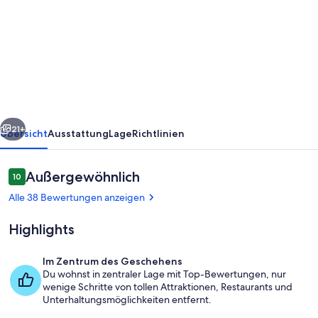
Fresh
updated
detached
guest
cottage
7
rück
Weiter
min
21+
Übersicht
Ausstattung
Lage
Richtlinien
to
ntl.
Bewertungen
Außergewöhnlich
10
10 von 10.
forest
Alle 38 Bewertungen anzeigen
&
Highlights
downtown
Brevard
Im Zentrum des Geschehens
Du wohnst in zentraler Lage mit Top-Bewertungen, nur
Speisen im Freien
wenige Schritte von tollen Attraktionen, Restaurants und
Unterhaltungsmöglichkeiten entfernt.