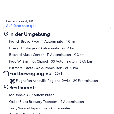
Pisgah Forest, NC
Auf Karte anzeigen
In der Umgebung
Karte
French Broad River
- 1 Autominute
- 1.0 km
Brevard College
- 7 Autominuten
- 6.4 km
Brevard Music Center
- 11 Autominuten
- 9.3 km
Fred W. Symmes Chapel
- 33 Autominuten
- 37.5 km
Biltmore Estate
- 46 Autominuten
- 60.2 km
Fortbewegung vor Ort
Flughafen Asheville Regional (AVL) – 29 Fahrminuten
Restaurants
‪McDonald's - ‬7 Autominuten
‪Oskar Blues Brewery Taproom - ‬6 Autominuten
‪Tasty Weasel Taproom - ‬5 Autominuten