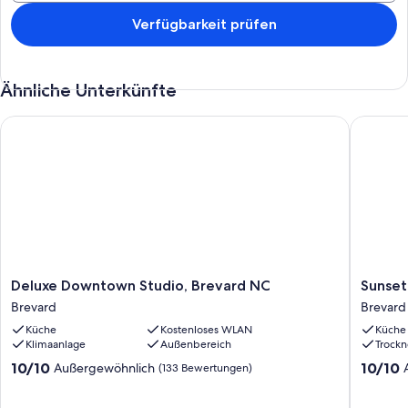
Verfügbarkeit prüfen
Ähnliche Unterkünfte
Deluxe Downtown Studio, Brevard NC
Sunset 
Deluxe
Sunset
Deluxe Downtown Studio, Brevard NC
Sunset
Downtown
Cottage
Brevard
Brevard
Studio,
Blocks
Küche
Kostenloses WLAN
Küche
Brevard
from
Klimaanlage
Außenbereich
Trockn
NC
Downto
Brevard
Brevard
10.0
10.0
10/10
10/10
Außergewöhnlich
(133 Bewertungen)
von
von
10,
10,