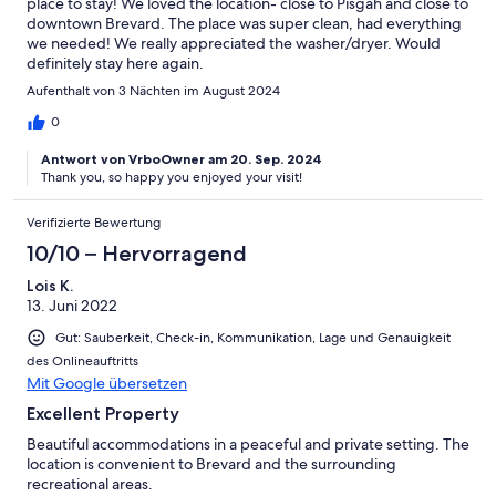
place to stay! We loved the location- close to Pisgah and close to
downtown Brevard. The place was super clean, had everything
we needed! We really appreciated the washer/dryer. Would
definitely stay here again.
Aufenthalt von 3 Nächten im August 2024
0
Antwort von VrboOwner am 20. Sep. 2024
Thank you, so happy you enjoyed your visit!
Verifizierte Bewertung
10/10 – Hervorragend
Lois K.
13. Juni 2022
Gut: Sauberkeit, Check-in, Kommunikation, Lage und Genauigkeit
des Onlineauftritts
Mit Google übersetzen
Excellent Property
Beautiful accommodations in a peaceful and private setting. The
location is convenient to Brevard and the surrounding
recreational areas.