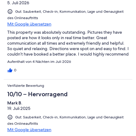
5. Juli 2026
Gut: Sauberkeit, Check-in, Kommunikation, Lage und Genauigkeit
des Onlineauftritts
Mit Google übersetzen
This property was absolutely outstanding. Pictures they have
posted are how it looks only in real time better. Great
communication at all times and extremely friendly and helpful.
So quiet and relaxing. Directions were spot on and easy to find. I
couldn’t have booked a better place. I would highly recommend
this cottage to anyone it was wonderful. It had a home feel that
Aufenthalt von 4 Nächten im Juli 2026
made you want to relax.
0
Verifizierte Bewertung
10/10 – Hervorragend
Mark B.
19. Juli 2025
Gut: Sauberkeit, Check-in, Kommunikation, Lage und Genauigkeit
des Onlineauftritts
Mit Google übersetzen