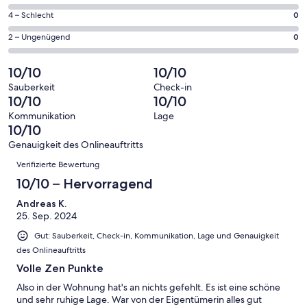
insgesamt
Gästebewertungen
von
3
0
4 – Schlecht
0
haben
insgesamt
Gästebewertungen
von
eine
3
0
2 – Ungenügend
0
haben
insgesamt
Bewertung
Gästebewertungen
von
eine
3
von
haben
insgesamt
10/10
10/10
Bewertung
Gästebewertungen
10
eine
3
von
haben
Sauberkeit
Check-in
-
Bewertung
Gästebewertungen
10/10
10/10
8
eine
Hervorragend
von
haben
-
Bewertung
Kommunikation
Lage
6
eine
10/10
Gut
von
-
Bewertung
4
Genauigkeit des Onlineauftritts
Okay
von
Bewertungen
-
Verifizierte Bewertung
2
Schlecht
-
10/10 – Hervorragend
Ungenügend
Andreas K.
25. Sep. 2024
Gut: Sauberkeit, Check-in, Kommunikation, Lage und Genauigkeit
des Onlineauftritts
Volle Zen Punkte
Also in der Wohnung hat's an nichts gefehlt. Es ist eine schöne
und sehr ruhige Lage. War von der Eigentümerin alles gut