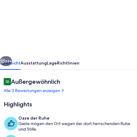
von
Haus
Jeremias
Therme
-
Ferienwohnung
für
rück
Weiter
2
23+
Übersicht
Ausstattung
Lage
Richtlinien
Pers.
Erdgeschoss
Bewertungen
Außergewöhnlich
10
10 von 10.
Alle 3 Bewertungen anzeigen
Highlights
Oase der Ruhe
Gäste mögen den Ort wegen der dort herrschenden Ruhe
Speisen im Freien
und Stille.