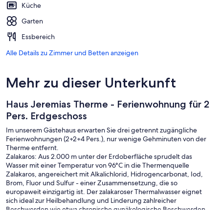
Küche
Garten
Essbereich
Alle Details zu Zimmer und Betten anzeigen
Mehr zu dieser Unterkunft
Haus Jeremias Therme - Ferienwohnung für 2
Pers. Erdgeschoss
Im unserem Gästehaus erwarten Sie drei getrennt zugängliche
Ferienwohnungen (2+2+4 Pers.), nur wenige Gehminuten von der
Therme entfernt.
Zalakaros: Aus 2.000 m unter der Erdoberfläche sprudelt das
Wasser mit einer Temperatur von 96°C in die Thermenquelle
Zalakaros, angereichert mit Alkalichlorid, Hidrogencarbonat, Iod,
Brom, Fluor und Sulfur - einer Zusammensetzung, die so
europaweit einzigartig ist. Der zalakaroser Thermalwasser eignet
sich ideal zur Heilbehandlung und Linderung zahlreicher
Beschwerden wie etwa chronische gynäkologische Beschwerden,
chronische Entzündungen, Gelenksbeschwerden,