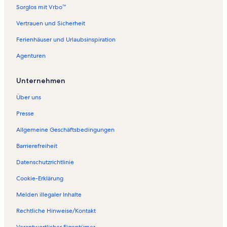
f
Sorglos mit Vrbo™
o
l
Vertrauen und Sicherheit
g
Ferienhäuser und Urlaubsinspiration
e
n
Agenturen
d
e
S
Unternehmen
e
i
Über uns
t
e
Presse
ö
Allgemeine Geschäftsbedingungen
f
f
Barrierefreiheit
n
e
Datenschutzrichtlinie
t
:
Cookie-Erklärung
F
Melden illegaler Inhalte
e
r
Rechtliche Hinweise/Kontakt
i
e