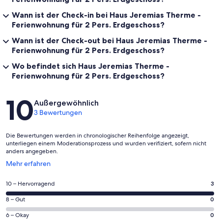
Wann ist der Check-in bei Haus Jeremias Therme -
Ferienwohnung für 2 Pers. Erdgeschoss?
Wann ist der Check-out bei Haus Jeremias Therme -
Ferienwohnung für 2 Pers. Erdgeschoss?
Wo befindet sich Haus Jeremias Therme -
Ferienwohnung für 2 Pers. Erdgeschoss?
Bewertungen
10
Außergewöhnlich
3 Bewertungen
Die Bewertungen werden in chronologischer Reihenfolge angezeigt,
unterliegen einem Moderationsprozess und wurden verifiziert, sofern nicht
anders angegeben.
Wird
Mehr erfahren
in
einem
3
10 – Hervorragend
3
neuen
von
Fenster
0
8 – Gut
0
insgesamt
geöffnet
von
3
0
6 – Okay
0