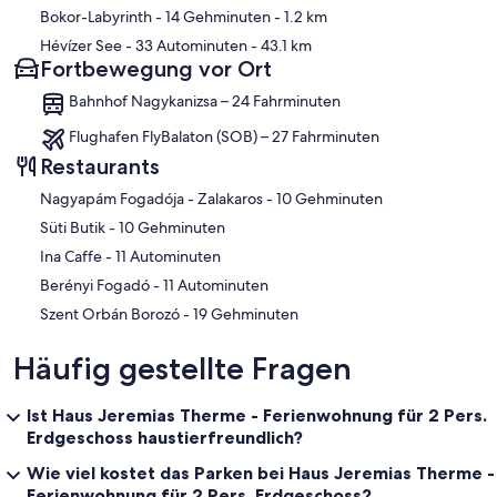
Bokor-Labyrinth
- 14 Gehminuten
- 1.2 km
Hévízer See
- 33 Autominuten
- 43.1 km
Fortbewegung vor Ort
Bahnhof Nagykanizsa – 24 Fahrminuten
Flughafen FlyBalaton (SOB) – 27 Fahrminuten
Restaurants
‪Nagyapám Fogadója - Zalakaros - ‬10 Gehminuten
‪Süti Butik - ‬10 Gehminuten
‪Ina Caffe - ‬11 Autominuten
‪Berényi Fogadó - ‬11 Autominuten
‪Szent Orbán Borozó - ‬19 Gehminuten
Häufig gestellte Fragen
Ist Haus Jeremias Therme - Ferienwohnung für 2 Pers.
Erdgeschoss haustierfreundlich?
Wie viel kostet das Parken bei Haus Jeremias Therme -
Ferienwohnung für 2 Pers. Erdgeschoss?