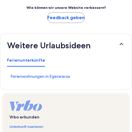
Wie können wir unsere Website verbessern?
Feedback geben
Weitere Urlaubsideen
Ferienunterkünfte
L
Ferienwohnungen in Egeraracsa
i
n
k
,
d
e
r
Vrbo erkunden
d
i
Unterkunft inserieren
e