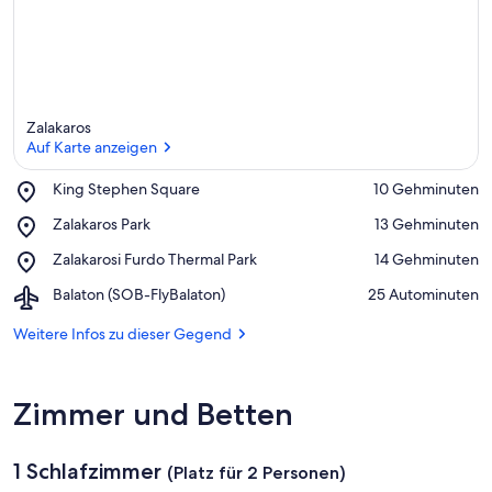
Zalakaros
Auf Karte anzeigen
Place,
King Stephen Square
‪10 Gehminuten‬
King
Auf Karte anzeigen
Place,
Zalakaros Park
‪13 Gehminuten‬
Stephen
Zalakaros
Square
Place,
Zalakarosi Furdo Thermal Park
‪14 Gehminuten‬
Park
Zalakarosi
Airport,
Balaton (SOB-FlyBalaton)
‪25 Autominuten‬
Furdo
Balaton
Thermal
(SOB-
Weitere Infos zu dieser Gegend
Park
FlyBalaton)
Zimmer und Betten
1 Schlafzimmer
(Platz für 2 Personen)