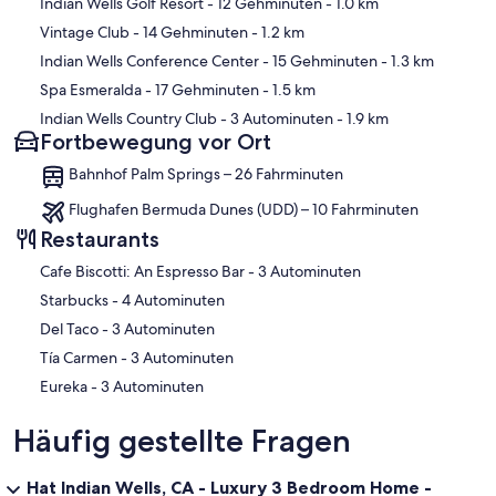
Karte
Indian Wells Golf Resort
- 12 Gehminuten
- 1.0 km
Vintage Club
- 14 Gehminuten
- 1.2 km
Indian Wells Conference Center
- 15 Gehminuten
- 1.3 km
Spa Esmeralda
- 17 Gehminuten
- 1.5 km
Indian Wells Country Club
- 3 Autominuten
- 1.9 km
Fortbewegung vor Ort
Bahnhof Palm Springs – 26 Fahrminuten
Flughafen Bermuda Dunes (UDD) – 10 Fahrminuten
Restaurants
‪Cafe Biscotti: An Espresso Bar - ‬3 Autominuten
‪Starbucks - ‬4 Autominuten
‪Del Taco - ‬3 Autominuten
‪Tía Carmen - ‬3 Autominuten
‪Eureka - ‬3 Autominuten
Häufig gestellte Fragen
Hat Indian Wells, CA - Luxury 3 Bedroom Home -