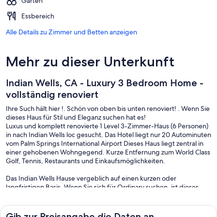
Garten
Essbereich
Alle Details zu Zimmer und Betten anzeigen
Mehr zu dieser Unterkunft
Indian Wells, CA - Luxury 3 Bedroom Home -
vollständig renoviert
Ihre Such hält hier !. Schön von oben bis unten renoviert! . Wenn Sie
dieses Haus für Stil und Eleganz suchen hat es!
Luxus und komplett renovierte 1 Level 3-Zimmer-Haus (6 Personen)
in nach Indian Wells loc gesucht. Das Hotel liegt nur 20 Autominuten
vom Palm Springs International Airport Dieses Haus liegt zentral in
einer gehobenen Wohngegend. Kurze Entfernung zum World Class
Golf, Tennis, Restaurants und Einkaufsmöglichkeiten.
Das Indian Wells Hause vergeblich auf einen kurzen oder
langfristigen Basis. Wenn Sie sich für Ordinary suchen, ist dieses
Haus für Sie nicht !. Das Haus ist stilvoll für Ihren Luxus-Urlaub
Vergnügen ausgestattet. Wir bieten auch einen schönen privaten
Pool und Whirlpool im Freien. Zur Ergänzung finden Sie auch einen
Gib zur Preisangabe die Daten an