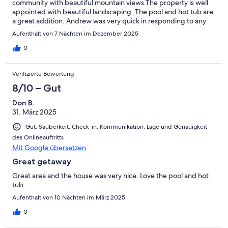
community with beautiful mountain views.The property is well
appointed with beautiful landscaping. The pool and hot tub are
a great addition. Andrew was very quick in responding to any
questions I had.Don't hesitate to book this house for your next
Aufenthalt von 7 Nächten im Dezember 2025
visit to Indian Wells.
0
Verifizierte Bewertung
8/10 – Gut
Don B.
31. März 2025
Gut: Sauberkeit, Check-in, Kommunikation, Lage und Genauigkeit
des Onlineauftritts
Mit Google übersetzen
Great getaway
Great area and the house was very nice. Love the pool and hot
tub.
Aufenthalt von 10 Nächten im März 2025
0