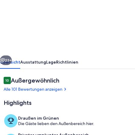
von
Indian
Wells,
CA
-
Luxury
3
rück
Weiter
Bedroom
23+
Übersicht
Ausstattung
Lage
Richtlinien
Home
-
Bewertungen
Außergewöhnlich
10
10 von 10.
vollständig
Alle 101 Bewertungen anzeigen
renoviert
Highlights
Draußen im Grünen
Die Gäste lieben den Außenbereich hier.
Pool