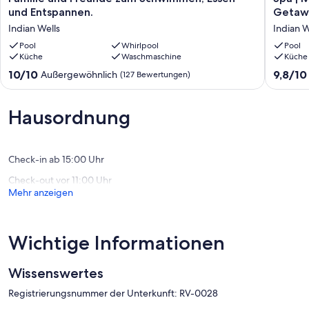
POOL
|
und Entspannen.
Getaw
HOME
Newly
Indian Wells
Indian W
-
Remode
Toller
Pool
Pool
Whirlpool
Pool
Ort
Küche
Waschmaschine
&
Küche
für
Spa
10.0
9.8
10/10
9,8/10
Außergewöhnlich
(127 Bewertungen)
Familie
|
von
von
und
Mountai
10,
10,
Freunde
Views
Außergewöhnlich,
Außerge
Hausordnung
zum
|
(127
(48
Schwimmen,
Perfect
Bewertungen)
Bewert
Essen
for
und
Family
Check-in ab 15:00 Uhr
Entspannen.
Getawa
Check-out vor 11:00 Uhr
Indian
Indian
Mehr anzeigen
Wells
Wells
Wichtige Informationen
Wissenswertes
Registrierungsnummer der Unterkunft: RV-0028