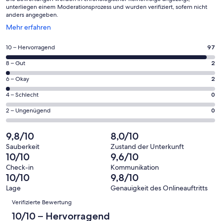
unterliegen einem Moderationsprozess und wurden verifiziert, sofern nicht
anders angegeben.
Wird
Mehr erfahren
in
einem
97
10 – Hervorragend
97
neuen
von
Fenster
2
8 – Gut
2
insgesamt
geöffnet
von
101
2
6 – Okay
2
insgesamt
Gästebewertungen
von
101
0
4 – Schlecht
0
haben
insgesamt
Gästebewertungen
von
eine
101
0
2 – Ungenügend
0
haben
insgesamt
Bewertung
Gästebewertungen
von
eine
101
von
haben
insgesamt
9,8/10
8,0/10
Bewertung
Gästebewertungen
10
eine
101
von
haben
Sauberkeit
Zustand der Unterkunft
-
Bewertung
Gästebewertungen
10/10
9,6/10
8
eine
Hervorragend
von
haben
-
Bewertung
Check-in
Kommunikation
6
eine
10/10
9,8/10
Gut
von
-
Bewertung
4
Lage
Genauigkeit des Onlineauftritts
Okay
von
Bewertungen
-
Verifizierte Bewertung
2
Schlecht
-
10/10 – Hervorragend