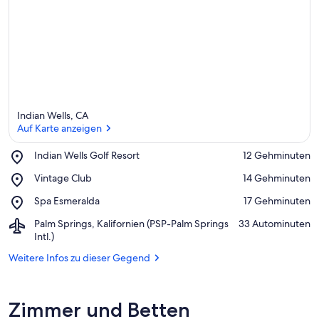
Indian Wells, CA
Auf Karte anzeigen
Place,
Indian Wells Golf Resort
‪12 Gehminuten‬
Indian
Auf Karte anzeigen
Place,
Vintage Club
‪14 Gehminuten‬
Wells
Vintage
Golf
Place,
Spa Esmeralda
‪17 Gehminuten‬
Club
Resort
Spa
Airport,
Palm Springs, Kalifornien (PSP-Palm Springs
‪33 Autominuten‬
Esmeralda
Palm
Intl.)
Springs,
Weitere Infos zu dieser Gegend
Kalifornien
(PSP-
Palm
Springs
Zimmer und Betten
Intl.)