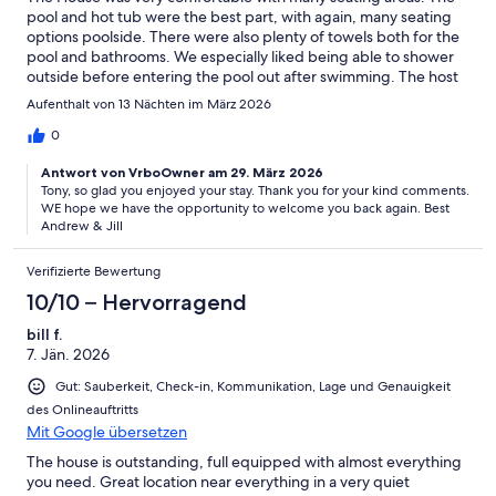
pool and hot tub were the best part, with again, many seating
options poolside. There were also plenty of towels both for the
pool and bathrooms. We especially liked being able to shower
outside before entering the pool out after swimming. The host
was very responsive, but we didn’t have any issues anyway. The
Aufenthalt von 13 Nächten im März 2026
kitchen was well stocked with spices, oils/vinegars, and cooking
equipment. A few more food storage containers would help.
0
The location is handy to a good grocery store and plenty of
Antwort von VrboOwner am 29. März 2026
restaurants.
Tony, so glad you enjoyed your stay. Thank you for your kind comments.
WE hope we have the opportunity to welcome you back again. Best
Andrew & Jill
Verifizierte Bewertung
10/10 – Hervorragend
bill f.
7. Jän. 2026
Gut: Sauberkeit, Check-in, Kommunikation, Lage und Genauigkeit
des Onlineauftritts
Mit Google übersetzen
The house is outstanding, full equipped with almost everything
you need. Great location near everything in a very quiet