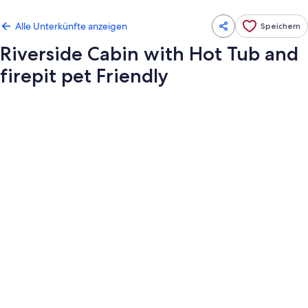
Alle Unterkünfte anzeigen
Speichern
Riverside Cabin with Hot Tub and
firepit pet Friendly
Fotogalerie
von
Riverside