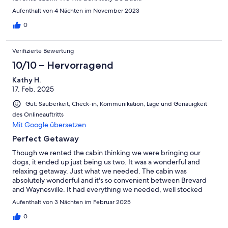
Aufenthalt von 4 Nächten im November 2023
0
Verifizierte Bewertung
10/10 – Hervorragend
Kathy H.
17. Feb. 2025
Gut: Sauberkeit, Check-in, Kommunikation, Lage und Genauigkeit
des Onlineauftritts
Mit Google übersetzen
Perfect Getaway
Though we rented the cabin thinking we were bringing our
dogs, it ended up just being us two. It was a wonderful and
relaxing getaway. Just what we needed. The cabin was
absolutely wonderful and it's so convenient between Brevard
and Waynesville. It had everything we needed, well stocked
and beautifully maintained.
Aufenthalt von 3 Nächten im Februar 2025
0