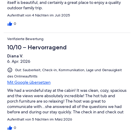
itself is beautiful, and certainly a great place to enjoy a quality
outdoor family trip.
Aufenthalt von 4 Nächten im Juli 2025
0
Verifizierte Bewertung
10/10 – Hervorragend
Diana V.
6. Apr. 2026
Gut: Sauberkeit, Check-in, Kommunikation, Lage und Genauigkeit
des Onlineauftritts
Mit Google übersetzen
We had a wondeful stay at the cabin! It was clean, cozy, spacious
and the views were absolutely incredible! The hot tub and
porch furniture are so relaxing! The host was great to
communicate with...she answered all of the questions we had
before and during our stay quickly. The check in and check out
process was easy too. We spend a wonderful week here
Aufenthalt von 5 Nächten im März 2026
relaxing and making memories together. If we are ever in the
area again we would love to book another stay. Thank you!
0