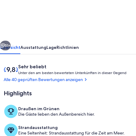
Cabin
with
Hot
Tub
and
rück
Weiter
firepit
51+
Übersicht
Ausstattung
Lage
Richtlinien
pet
Friendly
Bewertungen
9,8
Sehr beliebt
U
von
Unter den am besten bewerteten Unterkünften in dieser Gegend
n
10,
Alle 40 geprüften Bewertungen anzeigen
t
Sehr
e
beliebt
Highlights
r
d
Draußen im Grünen
e
Außenbereich
Die Gäste lieben den Außenbereich hier.
n
a
Strandausstattung
m
Eine Seltenheit: Strandausstattung für die Zeit am Meer.