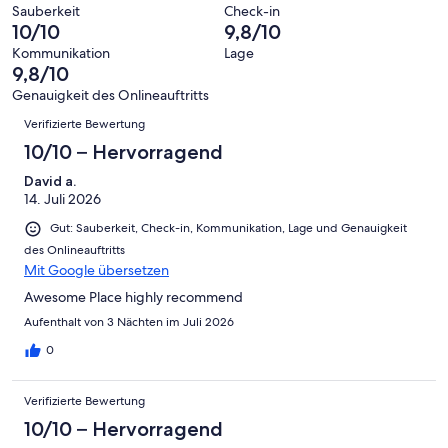
10
eine
40
von
haben
Sauberkeit
Check-in
-
Bewertung
Gästebewertungen
10/10
9,8/10
8
eine
Hervorragend
von
haben
-
Bewertung
Kommunikation
Lage
6
eine
9,8/10
Gut
von
-
Bewertung
4
Genauigkeit des Onlineauftritts
Okay
von
Bewertungen
-
Verifizierte Bewertung
2
Schlecht
-
10/10 – Hervorragend
Ungenügend
David a.
14. Juli 2026
Gut: Sauberkeit, Check-in, Kommunikation, Lage und Genauigkeit
des Onlineauftritts
Mit Google übersetzen
Awesome Place highly recommend
Aufenthalt von 3 Nächten im Juli 2026
0
Verifizierte Bewertung
10/10 – Hervorragend