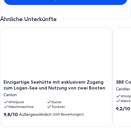
Ähnliche Unterkünfte
Einzigartige Seehütte mit exklusivem Zugang zum Logan-See
3BR Cott
Einzigartige
3BR
Einzigartige Seehütte mit exklusivem Zugang
3BR Co
Seehütte
Cottage
zum Logan-See und Nutzung von zwei Booten
Candler
mit
mit
Canton
Whirlp
exklusivem
Whirlpo
Wasch
Zugang
Whirlpool
Küche
Candler
Waschmaschine
Trockner
zum
9.2
9,2/10
Logan-
von
9.8
9,8/10
Außergewöhnlich
(265 Bewertungen)
See
10,
von
und
Wunder
10,
Nutzung
(60
Außergewöhnlich,