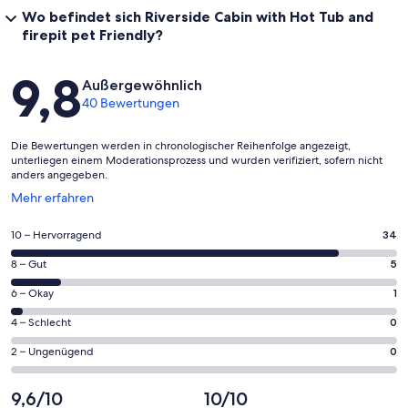
Wo befindet sich Riverside Cabin with Hot Tub and
firepit pet Friendly?
Bewertungen
9,8
Außergewöhnlich
40 Bewertungen
Die Bewertungen werden in chronologischer Reihenfolge angezeigt,
unterliegen einem Moderationsprozess und wurden verifiziert, sofern nicht
anders angegeben.
Wird
Mehr erfahren
in
einem
34
10 – Hervorragend
34
neuen
von
Fenster
5
8 – Gut
5
insgesamt
geöffnet
von
40
1
6 – Okay
1
insgesamt
Gästebewertungen
von
40
0
4 – Schlecht
0
haben
insgesamt
Gästebewertungen
von
eine
40
0
2 – Ungenügend
0
haben
insgesamt
Bewertung
Gästebewertungen
von
eine
40
von
haben
insgesamt
9,6/10
10/10
Bewertung
Gästebewertungen