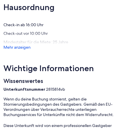
von
Bewert
(265
Hausordnung
zwei
Bewertungen)
Booten
Canton
Check-in ab 16:00 Uhr
Check-out vor 10:00 Uhr
Mindestalter für die Miete: 25 Jahre
Mehr anzeigen
Wichtige Informationen
Wissenswertes
Unterkunftsnummer
2815814vb
Wenn du deine Buchung stornierst, gelten die
Stornierungsbedingungen des Gastgebers. Gemäß den EU-
Verordnungen über Verbraucherrechte unterliegen
Buchungsservices für Unterkünfte nicht dem Widerrufsrecht.
Diese Unterkunft wird von einem professionellen Gastgeber