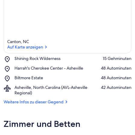
ü
n
f
t
e
n
i
Canton, NC
n
Auf Karte anzeigen
d
Place,
Shining Rock Wilderness
‪15 Gehminuten‬
i
Shining
Auf Karte anzeigen
e
Place,
Harrah's Cherokee Center - Asheville
‪48 Autominuten‬
Rock
s
Harrah's
Wilderness
Place,
Biltmore Estate
‪48 Autominuten‬
e
Cherokee
Biltmore
r
Center
Airport,
Asheville, North Carolina (AVL-Asheville
‪42 Autominuten‬
Estate
-
Asheville,
Regional)
G
Asheville
North
e
Weitere Infos zu dieser Gegend
Carolina
g
(AVL-
e
Asheville
n
Regional)
Zimmer und Betten
d