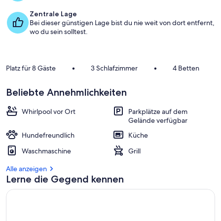
b
Zentrale Lage
e
Bei dieser günstigen Lage bist du nie weit von dort entfernt,
s
wo du sein solltest.
t
e
n
Platz für 8 Gäste
•
3 Schlafzimmer
•
4 Betten
b
e
Beliebte Annehmlichkeiten
w
e
r
Whirlpool vor Ort
Parkplätze auf dem
t
Gelände verfügbar
e
Hundefreundlich
Küche
t
e
Waschmaschine
Grill
n
Alle anzeigen
U
Lerne die Gegend kennen
n
t
e
r
k