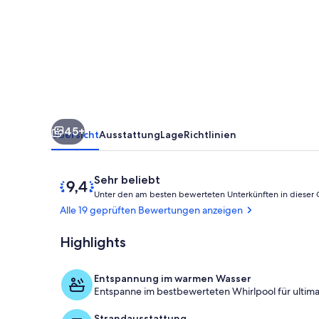
with
Olympic
size
Pool
and
SPA
45+
in
Übersicht
Ausstattung
Lage
Richtlinien
Indio
Bewertungen
9,4
Sehr beliebt
von
Unter den am besten bewerteten Unterkünften in dieser
10,
Alle 19 geprüften Bewertungen anzeigen
Sehr
beliebt
Highlights
Pool
Entspannung im warmen Wasser
Entspanne im bestbewerteten Whirlpool für ultima
Strandausstattung