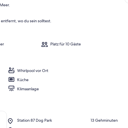
a
 Meer.
m
b
entfernt, wo du sein solltest.
e
s
t
e
n
er
Platz für 10 Gäste
b
e
w
e
Whirlpool vor Ort
r
t
Küche
e
t
Klimaanlage
e
n
U
n
t
Place,
Station 87 Dog Park
‪13 Gehminuten‬
e
Station