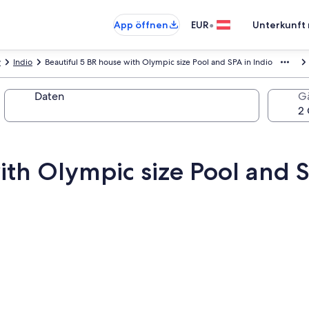
•
App öffnen
EUR
Unterkunft 
y
Indio
Beautiful 5 BR house with Olympic size Pool and SPA in Indio
Daten
G
ith Olympic size Pool and S