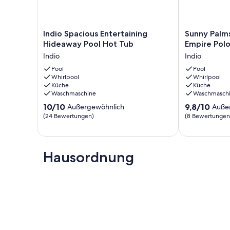
Indio
Sunny
Indio Spacious Entertaining
Sunny Palms
Spacious
Palms
Hideaway Pool Hot Tub
Empire Polo
Entertaining
by
Indio
Indio
Hideaway
AvantStay
Pool
Pool
|
Pool
Whirlpool
Whirlpool
Hot
Near
Küche
Küche
Tub
Empire
Waschmaschine
Waschmasch
Indio
Polo
10.0
9.8
10/10
Club
9,8/10
Außergewöhnlich
Auße
von
von
Indio
(24 Bewertungen)
(8 Bewertungen
10,
10,
Außergewöhnlich,
Außergewöhnl
(24
(8
Bewertungen)
Bewertungen
Hausordnung