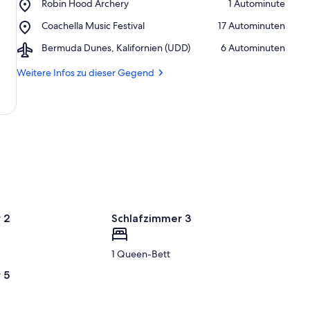
Place,
r
Robin Hood Archery
‪1 Autominute‬
87
Robin
k
Dog
Place,
Coachella Music Festival
‪17 Autominuten‬
Hood
ü
Park
Coachella
Archery
n
Airport,
Bermuda Dunes, Kalifornien (UDD)
‪6 Autominuten‬
Music
f
Bermuda
Festival
t
Dunes,
Weitere Infos zu dieser Gegend
e
Kalifornien
n
(UDD)
i
n
d
i
e
s
e
r
 2
Schlafzimmer 3
G
e
1 Queen-Bett
g
 5
e
n
d