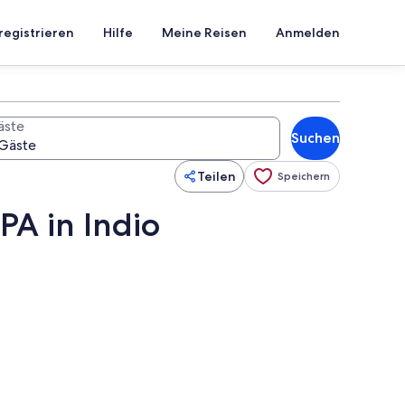
registrieren
Hilfe
Meine Reisen
Anmelden
äste
Suchen
Teilen
Speichern
PA in Indio