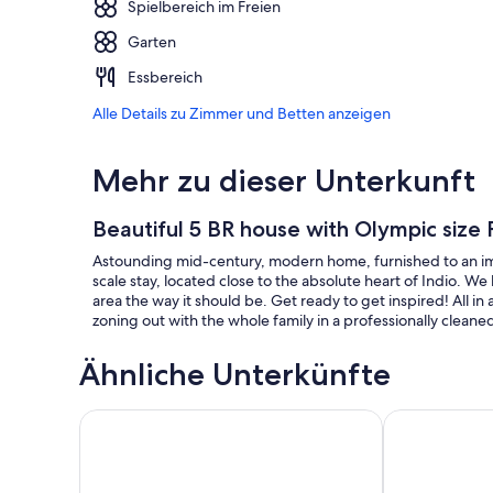
Spielbereich im Freien
Garten
Essbereich
Alle Details zu Zimmer und Betten anzeigen
Mehr zu dieser Unterkunft
Beautiful 5 BR house with Olympic size 
Astounding mid-century, modern home, furnished to an impe
scale stay, located close to the absolute heart of Indio. We 
area the way it should be. Get ready to get inspired! All in
zoning out with the whole family in a professionally clean
Ähnliche Unterkünfte
Indio Spacious Entertaining Hideaway Pool Hot Tub
Sunny Palms b