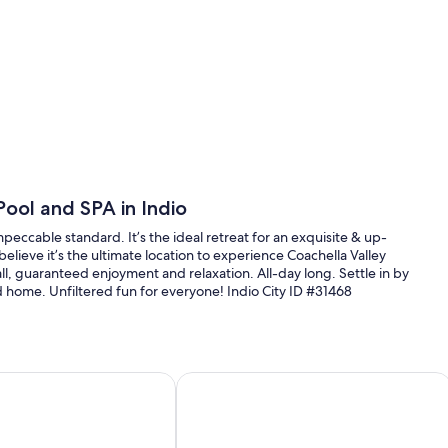
Pool and SPA in Indio
ccable standard. It’s the ideal retreat for an exquisite & up-
believe it’s the ultimate location to experience Coachella Valley
 all, guaranteed enjoyment and relaxation. All-day long. Settle in by
ed home. Unfiltered fun for everyone! Indio City ID #31468
y AvantStay | Near Empire Polo Club
Luxury Modern Escape · Luxury Moder