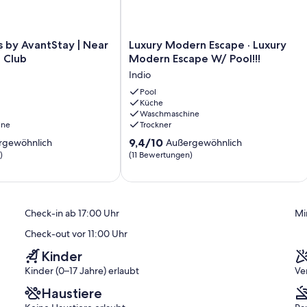
Luxury
 by AvantStay | Near
Luxury Modern Escape · Luxury
Modern
 Club
Modern Escape W/ Pool!!!
Escape
Indio
·
Luxury
Pool
Küche
Modern
Waschmaschine
Escape
ine
Trockner
W/
9.4
Pool!!!
9,4/10
rgewöhnlich
Außergewöhnlich
von
Indio
)
(11 Bewertungen)
10,
ich,
Außergewöhnlich,
(11
)
Bewertungen)
Check-in ab 17:00 Uhr
Mi
Check-out vor 11:00 Uhr
Kinder
Kinder (0–17 Jahre) erlaubt
Ve
Haustiere