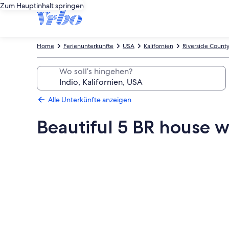
Zum Hauptinhalt springen
Home
Ferienunterkünfte
USA
Kalifornien
Riverside Count
Wo soll’s hingehen?
Alle Unterkünfte anzeigen
Beautiful 5 BR house w
Fotogalerie
von
Beautiful
5
BR
house