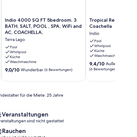
Indio
Tropical
Indio 4000 SQ FT 5bedroom. 3
Tropical Retreat on 
4000
Retreat
BATH, SALT, POOL , SPA, WiFi and
Coachella
SQ
on
AC, COACHELLA,
Indio
FT
the
Terra Lago
5bedroom.
Way
Pool
Whirlpool
3
in
Pool
Küche
BATH,
Whirlpool
Coachella
Waschmaschine
Küche
SALT,
Indio
Waschmaschine
9.4
POOL
9,4/10
Außergewöhnli
von
,
9.0
9,0/10
(6 Bewertungen)
Wunderbar
(6 Bewertungen)
10,
SPA,
von
Außergewöhnlich,
WiFi
10,
(6
and
Wunderbar,
Bewertungen)
AC,
(6
ndestalter für die Miete: 25 Jahre
COACHELLA,
Bewertungen)
Terra
Lago
Veranstaltungen
ranstaltungen sind nicht gestattet
Rauchen