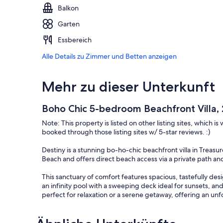
Balkon
Garten
Essbereich
Alle Details zu Zimmer und Betten anzeigen
Mehr zu dieser Unterkunft
Boho Chic 5-bedroom Beachfront Villa, 2
Note: This property is listed on other listing sites, which 
booked through those listing sites w/ 5-star reviews. :)
Destiny is a stunning bo-ho-chic beachfront villa in Treasur
Beach and offers direct beach access via a private path and
This sanctuary of comfort features spacious, tastefully de
an infinity pool with a sweeping deck ideal for sunsets, an
perfect for relaxation or a serene getaway, offering an un
Renovated, inside and out, in 2024 with a new infinity pool
Caribbean Sea, plus a new 5th rooftop bedroom, Destiny del