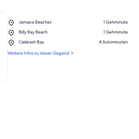
Place,
Jamaica Beaches
‪1 Gehminute‬
Jamaica
Place,
Billy Bay Beach
‪1 Gehminute‬
Beaches
Billy
Place,
Calabash Bay
‪4 Autominuten‬
Bay
Calabash
Beach
Bay
Weitere Infos zu dieser Gegend