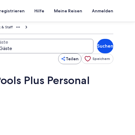
registrieren
Hilfe
Meine Reisen
Anmelden
 & Staff
äste
Suchen
Teilen
Speichern
ools Plus Personal