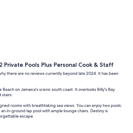
 Private Pools Plus Personal Cook & Staff
is why there are no reviews currently beyond late 2024. It has been
e Beach on Jamaica's scenic south coast. It overlooks Billy's Bay
 stairs.
signed rooms with breathtaking sea views. You can enjoy two pools:
d an in-ground lap pool with ample lounge chairs. Destiny is
forgettable escape.
, expanded deck with multiple sitting areas to gaze out to the
ivers ultimate luxurious relaxation.