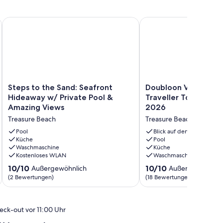
d in Treasure Beach
Steps to the Sand: Seafront Hideaway w/ Private Pool & Ama
Doubloon Villa - Conde 
Steps
Doubloon
Steps to the Sand: Seafront
Doubloon Villa - Co
to
Villa
Hideaway w/ Private Pool &
Traveller Top 11 Jama
the
-
Amazing Views
2026
Sand:
Conde
Treasure Beach
Treasure Beach
Seafront
Nast
Hideaway
Traveller
Pool
Blick auf den Ozean
w/
Küche
Top
Pool
Waschmaschine
Küche
Private
11
Kostenloses WLAN
Waschmaschine
Pool
Jamaican
&
Villa
10.0
10.0
10/10
10/10
Außergewöhnlich
Außergewöhnlic
Amazing
2026
von
von
(2 Bewertungen)
(18 Bewertungen)
Views
Treasure
10,
10,
Treasure
Beach
Außergewöhnlich,
Außergewöhnlich,
Beach
(2
(18
eck-out vor 11:00 Uhr
Bewertungen)
Bewertungen)