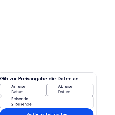
h
Unterkunftsgelände
Gib zur Preisangabe die Daten an
ch
Terrasse/Patio
Anreise
Abreise
Reisende
Verfügbarkeit prüfen