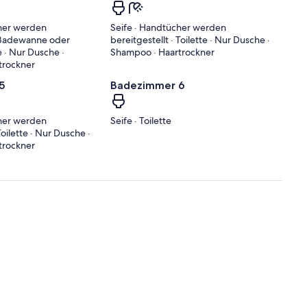
cher werden
Seife · Handtücher werden
· Badewanne oder
bereitgestellt · Toilette · Nur Dusche ·
e · Nur Dusche ·
Shampoo · Haartrockner
trockner
5
Badezimmer 6
cher werden
Seife · Toilette
Toilette · Nur Dusche ·
trockner